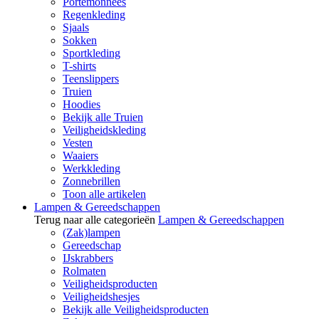
Portemonnees
Regenkleding
Sjaals
Sokken
Sportkleding
T-shirts
Teenslippers
Truien
Hoodies
Bekijk alle Truien
Veiligheidskleding
Vesten
Waaiers
Werkkleding
Zonnebrillen
Toon alle artikelen
Lampen & Gereedschappen
Terug naar alle categorieën
Lampen & Gereedschappen
(Zak)lampen
Gereedschap
IJskrabbers
Rolmaten
Veiligheidsproducten
Veiligheidshesjes
Bekijk alle Veiligheidsproducten