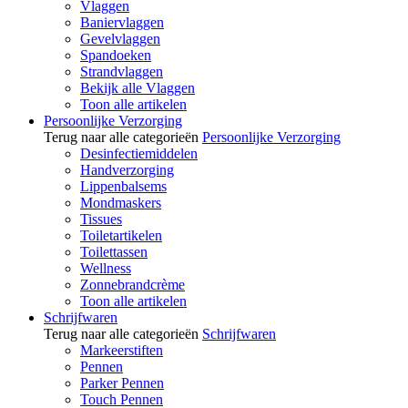
Vlaggen
Baniervlaggen
Gevelvlaggen
Spandoeken
Strandvlaggen
Bekijk alle Vlaggen
Toon alle artikelen
Persoonlijke Verzorging
Terug naar alle categorieën
Persoonlijke Verzorging
Desinfectiemiddelen
Handverzorging
Lippenbalsems
Mondmaskers
Tissues
Toiletartikelen
Toilettassen
Wellness
Zonnebrandcrème
Toon alle artikelen
Schrijfwaren
Terug naar alle categorieën
Schrijfwaren
Markeerstiften
Pennen
Parker Pennen
Touch Pennen