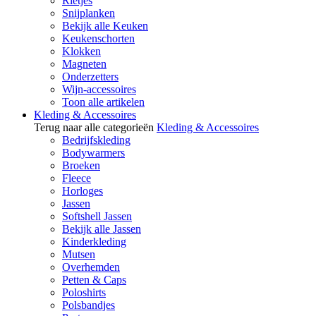
Rietjes
Snijplanken
Bekijk alle Keuken
Keukenschorten
Klokken
Magneten
Onderzetters
Wijn-accessoires
Toon alle artikelen
Kleding & Accessoires
Terug naar alle categorieën
Kleding & Accessoires
Bedrijfskleding
Bodywarmers
Broeken
Fleece
Horloges
Jassen
Softshell Jassen
Bekijk alle Jassen
Kinderkleding
Mutsen
Overhemden
Petten & Caps
Poloshirts
Polsbandjes