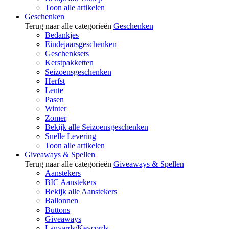
Toon alle artikelen
Geschenken
Terug naar alle categorieën
Geschenken
Bedankjes
Eindejaarsgeschenken
Geschenksets
Kerstpakketten
Seizoensgeschenken
Herfst
Lente
Pasen
Winter
Zomer
Bekijk alle Seizoensgeschenken
Snelle Levering
Toon alle artikelen
Giveaways & Spellen
Terug naar alle categorieën
Giveaways & Spellen
Aanstekers
BIC Aanstekers
Bekijk alle Aanstekers
Ballonnen
Buttons
Giveaways
Lanyards/Keycords