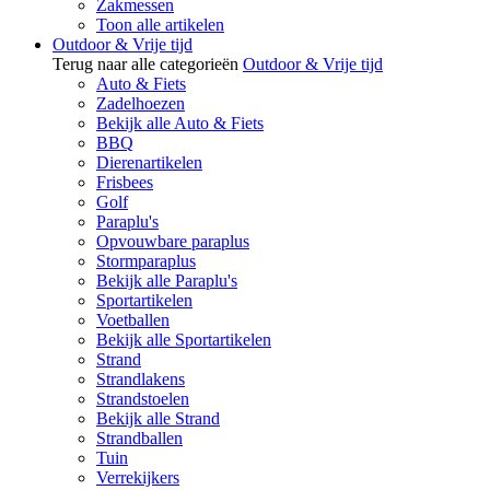
Zakmessen
Toon alle artikelen
Outdoor & Vrije tijd
Terug naar alle categorieën
Outdoor & Vrije tijd
Auto & Fiets
Zadelhoezen
Bekijk alle Auto & Fiets
BBQ
Dierenartikelen
Frisbees
Golf
Paraplu's
Opvouwbare paraplus
Stormparaplus
Bekijk alle Paraplu's
Sportartikelen
Voetballen
Bekijk alle Sportartikelen
Strand
Strandlakens
Strandstoelen
Bekijk alle Strand
Strandballen
Tuin
Verrekijkers