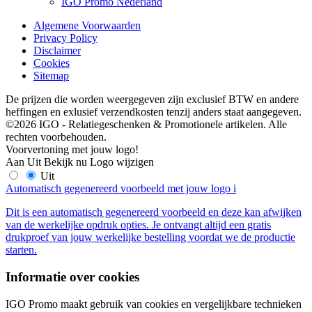
IGO Promo Nederland
Algemene Voorwaarden
Privacy Policy
Disclaimer
Cookies
Sitemap
De prijzen die worden weergegeven zijn exclusief BTW en andere
heffingen en exlusief verzendkosten tenzij anders staat aangegeven.
©2026 IGO - Relatiegeschenken & Promotionele artikelen. Alle
rechten voorbehouden.
Voorvertoning met jouw logo!
Aan
Uit
Bekijk nu
Logo wijzigen
Uit
Automatisch gegenereerd voorbeeld met jouw logo
i
Dit is een automatisch gegenereerd voorbeeld en deze kan afwijken
van de werkelijke opdruk opties. Je ontvangt altijd een gratis
drukproef van jouw werkelijke bestelling voordat we de productie
starten.
Informatie over cookies
IGO Promo maakt gebruik van cookies en vergelijkbare technieken