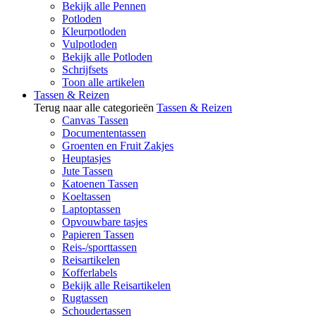
Bekijk alle Pennen
Potloden
Kleurpotloden
Vulpotloden
Bekijk alle Potloden
Schrijfsets
Toon alle artikelen
Tassen & Reizen
Terug naar alle categorieën
Tassen & Reizen
Canvas Tassen
Documententassen
Groenten en Fruit Zakjes
Heuptasjes
Jute Tassen
Katoenen Tassen
Koeltassen
Laptoptassen
Opvouwbare tasjes
Papieren Tassen
Reis-/sporttassen
Reisartikelen
Kofferlabels
Bekijk alle Reisartikelen
Rugtassen
Schoudertassen