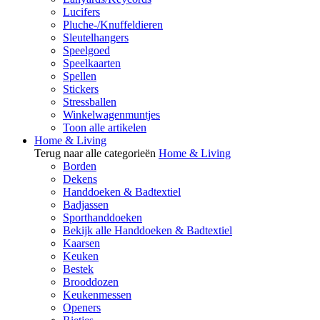
Lucifers
Pluche-/Knuffeldieren
Sleutelhangers
Speelgoed
Speelkaarten
Spellen
Stickers
Stressballen
Winkelwagenmuntjes
Toon alle artikelen
Home & Living
Terug naar alle categorieën
Home & Living
Borden
Dekens
Handdoeken & Badtextiel
Badjassen
Sporthanddoeken
Bekijk alle Handdoeken & Badtextiel
Kaarsen
Keuken
Bestek
Brooddozen
Keukenmessen
Openers