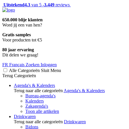
Uitstekend
4.3
van 5 -
3.449
reviews
650.000 blije klanten
Word jij een van hen?
Gratis samples
Voor producten tot €5
80 jaar ervaring
Dit delen we graag!
FR
Français
Zoeken
Inloggen
Alle Categorieën
Sluit
Menu
Terug
Categorieën
Agenda's & Kalenders
Terug naar alle categorieën
Agenda's & Kalenders
Bureau-agenda's
Kalenders
Zakagenda's
Toon alle artikelen
Drinkwaren
Terug naar alle categorieën
Drinkwaren
Bidons