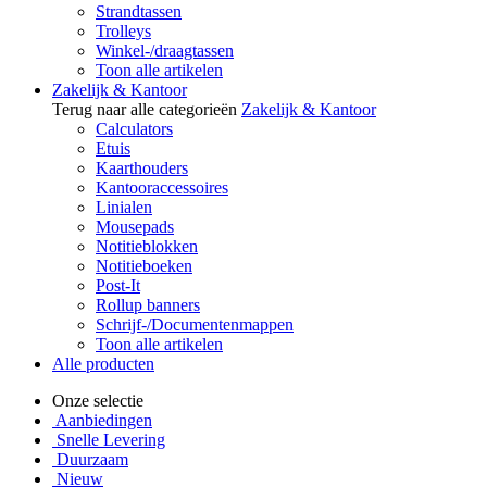
Strandtassen
Trolleys
Winkel-/draagtassen
Toon alle artikelen
Zakelijk & Kantoor
Terug naar alle categorieën
Zakelijk & Kantoor
Calculators
Etuis
Kaarthouders
Kantooraccessoires
Linialen
Mousepads
Notitieblokken
Notitieboeken
Post-It
Rollup banners
Schrijf-/Documentenmappen
Toon alle artikelen
Alle producten
Onze selectie
Aanbiedingen
Snelle Levering
Duurzaam
Nieuw