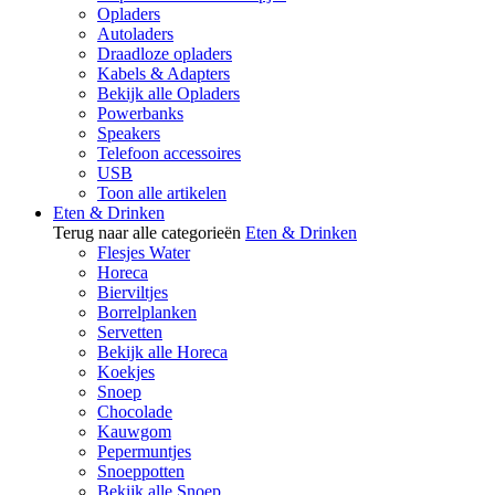
Opladers
Autoladers
Draadloze opladers
Kabels & Adapters
Bekijk alle Opladers
Powerbanks
Speakers
Telefoon accessoires
USB
Toon alle artikelen
Eten & Drinken
Terug naar alle categorieën
Eten & Drinken
Flesjes Water
Horeca
Bierviltjes
Borrelplanken
Servetten
Bekijk alle Horeca
Koekjes
Snoep
Chocolade
Kauwgom
Pepermuntjes
Snoeppotten
Bekijk alle Snoep