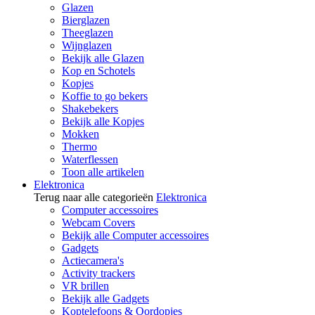
Glazen
Bierglazen
Theeglazen
Wijnglazen
Bekijk alle Glazen
Kop en Schotels
Kopjes
Koffie to go bekers
Shakebekers
Bekijk alle Kopjes
Mokken
Thermo
Waterflessen
Toon alle artikelen
Elektronica
Terug naar alle categorieën
Elektronica
Computer accessoires
Webcam Covers
Bekijk alle Computer accessoires
Gadgets
Actiecamera's
Activity trackers
VR brillen
Bekijk alle Gadgets
Koptelefoons & Oordopjes