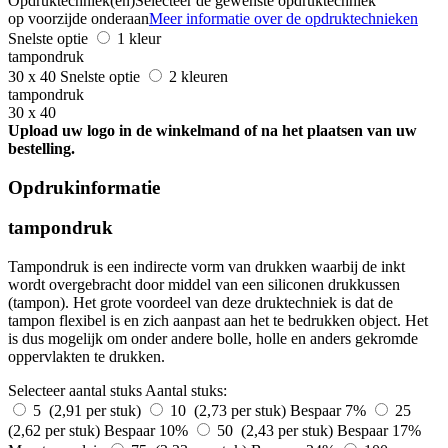
Opdruktechniek(en)
Selecteer de gewenste opdruktechniek
op voorzijde onderaan
Meer informatie over de opdruktechnieken
Snelste optie
1 kleur
tampondruk
30 x 40
Snelste optie
2 kleuren
tampondruk
30 x 40
Upload uw logo in de winkelmand of na het plaatsen van uw
bestelling.
Opdrukinformatie
tampondruk
Tampondruk is een indirecte vorm van drukken waarbij de inkt
wordt overgebracht door middel van een siliconen drukkussen
(tampon). Het grote voordeel van deze druktechniek is dat de
tampon flexibel is en zich aanpast aan het te bedrukken object. Het
is dus mogelijk om onder andere bolle, holle en anders gekromde
oppervlakten te drukken.
Selecteer aantal stuks
Aantal stuks:
5 (2,91 per stuk)
10 (2,73 per stuk)
Bespaar 7%
25
(2,62 per stuk)
Bespaar 10%
50 (2,43 per stuk)
Bespaar 17%