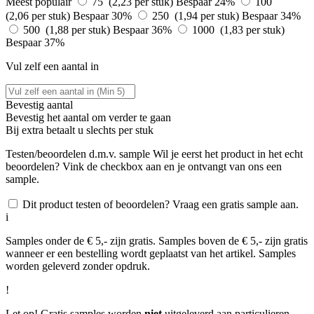
Meest populair
75 (2,23 per stuk)
Bespaar 24%
100
(2,06 per stuk)
Bespaar 30%
250 (1,94 per stuk)
Bespaar 34%
500 (1,88 per stuk)
Bespaar 36%
1000 (1,83 per stuk)
Bespaar 37%
Vul zelf een aantal in
Bevestig aantal
Bevestig het aantal om verder te gaan
Bij
extra betaalt u slechts
per stuk
Testen/beoordelen d.m.v. sample
Wil je eerst het product in het echt
beoordelen? Vink de checkbox aan en je ontvangt van ons een
sample.
Dit product testen of beoordelen? Vraag een gratis sample aan.
i
Samples onder de € 5,- zijn gratis. Samples boven de € 5,- zijn gratis
wanneer er een bestelling wordt geplaatst van het artikel. Samples
worden geleverd zonder opdruk.
!
Let op! Gratis samples worden
niet
uitgeleverd aan particulieren.