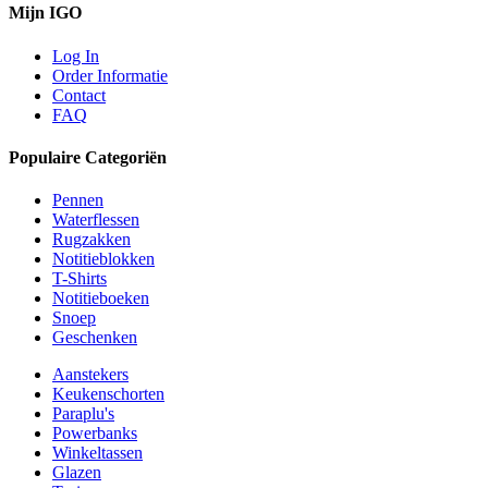
Mijn IGO
Log In
Order Informatie
Contact
FAQ
Populaire Categoriën
Pennen
Waterflessen
Rugzakken
Notitieblokken
T-Shirts
Notitieboeken
Snoep
Geschenken
Aanstekers
Keukenschorten
Paraplu's
Powerbanks
Winkeltassen
Glazen