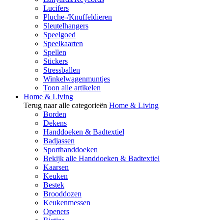
Lucifers
Pluche-/Knuffeldieren
Sleutelhangers
Speelgoed
Speelkaarten
Spellen
Stickers
Stressballen
Winkelwagenmuntjes
Toon alle artikelen
Home & Living
Terug naar alle categorieën
Home & Living
Borden
Dekens
Handdoeken & Badtextiel
Badjassen
Sporthanddoeken
Bekijk alle Handdoeken & Badtextiel
Kaarsen
Keuken
Bestek
Brooddozen
Keukenmessen
Openers