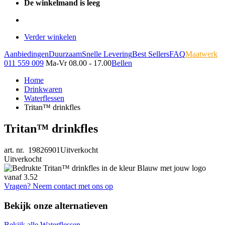
De winkelmand is leeg
Verder winkelen
Aanbiedingen
Duurzaam
Snelle Levering
Best Sellers
FAQ
Maatwerk
011 559 009
Ma-Vr 08.00 - 17.00
Bellen
Home
Drinkwaren
Waterflessen
Tritan™ drinkfles
Tritan™ drinkfles
art. nr. 19826901
Uitverkocht
Uitverkocht
Vragen? Neem contact met ons op
Bekijk onze alternatieven
Bekijk alle Waterflessen