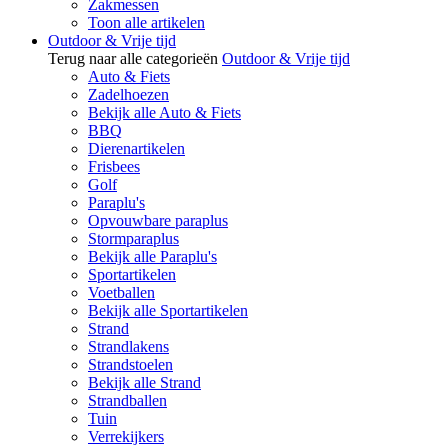
Zakmessen
Toon alle artikelen
Outdoor & Vrije tijd
Terug naar alle categorieën
Outdoor & Vrije tijd
Auto & Fiets
Zadelhoezen
Bekijk alle Auto & Fiets
BBQ
Dierenartikelen
Frisbees
Golf
Paraplu's
Opvouwbare paraplus
Stormparaplus
Bekijk alle Paraplu's
Sportartikelen
Voetballen
Bekijk alle Sportartikelen
Strand
Strandlakens
Strandstoelen
Bekijk alle Strand
Strandballen
Tuin
Verrekijkers