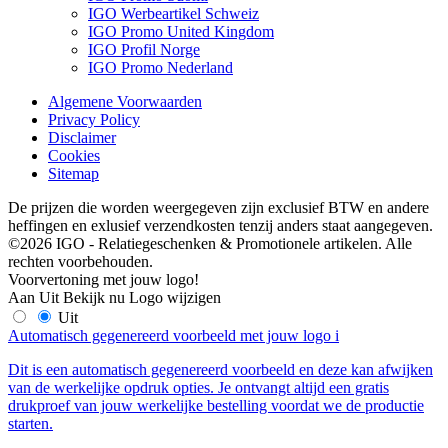
IGO Werbeartikel Schweiz
IGO Promo United Kingdom
IGO Profil Norge
IGO Promo Nederland
Algemene Voorwaarden
Privacy Policy
Disclaimer
Cookies
Sitemap
De prijzen die worden weergegeven zijn exclusief BTW en andere
heffingen en exlusief verzendkosten tenzij anders staat aangegeven.
©2026 IGO - Relatiegeschenken & Promotionele artikelen. Alle
rechten voorbehouden.
Voorvertoning met jouw logo!
Aan
Uit
Bekijk nu
Logo wijzigen
Uit
Automatisch gegenereerd voorbeeld met jouw logo
i
Dit is een automatisch gegenereerd voorbeeld en deze kan afwijken
van de werkelijke opdruk opties. Je ontvangt altijd een gratis
drukproef van jouw werkelijke bestelling voordat we de productie
starten.