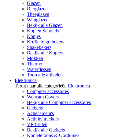
Glazen
Bierglazen
Theeglazen
Wijnglazen
Bekijk alle Glazen
Kop en Schotels
Kopjes
Koffie to go bekers
Shakebekers
Bekijk alle Kopjes
Mokken
Thermo
Waterflessen
Toon alle artikelen
Elektronica
Terug naar alle categorieën
Elektronica
Computer accessoires
Webcam Covers
Bekijk alle Computer accessoires
Gadgets
Actiecamera's
Activity trackers
VR brillen
Bekijk alle Gadgets
Koptelefoons & Oordopjes