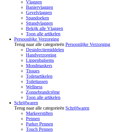
Vlaggen
Baniervlaggen
Gevelvlaggen
Spandoeken
Strandvlaggen
Bekijk alle Vlaggen
Toon alle artikelen
Persoonlijke Verzorging
Terug naar alle categorieën
Persoonlijke Verzorging
Desinfectiemiddelen
Handverzorging
Lippenbalsems
Mondmaskers
Tissues
Toiletartikelen
Toilettassen
Wellness
Zonnebrandcrème
Toon alle artikelen
Schrijfwaren
Terug naar alle categorieën
Schrijfwaren
Markeerstiften
Pennen
Parker Pennen
Touch Pennen