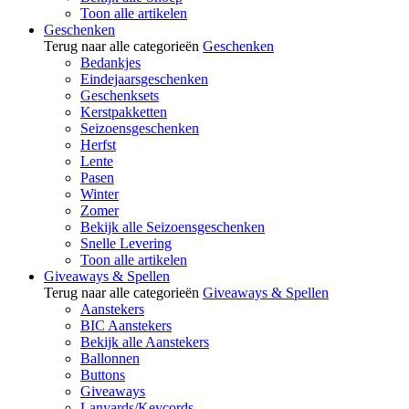
Toon alle artikelen
Geschenken
Terug naar alle categorieën
Geschenken
Bedankjes
Eindejaarsgeschenken
Geschenksets
Kerstpakketten
Seizoensgeschenken
Herfst
Lente
Pasen
Winter
Zomer
Bekijk alle Seizoensgeschenken
Snelle Levering
Toon alle artikelen
Giveaways & Spellen
Terug naar alle categorieën
Giveaways & Spellen
Aanstekers
BIC Aanstekers
Bekijk alle Aanstekers
Ballonnen
Buttons
Giveaways
Lanyards/Keycords