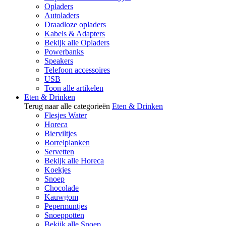
Opladers
Autoladers
Draadloze opladers
Kabels & Adapters
Bekijk alle Opladers
Powerbanks
Speakers
Telefoon accessoires
USB
Toon alle artikelen
Eten & Drinken
Terug naar alle categorieën
Eten & Drinken
Flesjes Water
Horeca
Bierviltjes
Borrelplanken
Servetten
Bekijk alle Horeca
Koekjes
Snoep
Chocolade
Kauwgom
Pepermuntjes
Snoeppotten
Bekijk alle Snoep