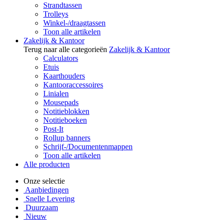
Strandtassen
Trolleys
Winkel-/draagtassen
Toon alle artikelen
Zakelijk & Kantoor
Terug naar alle categorieën
Zakelijk & Kantoor
Calculators
Etuis
Kaarthouders
Kantooraccessoires
Linialen
Mousepads
Notitieblokken
Notitieboeken
Post-It
Rollup banners
Schrijf-/Documentenmappen
Toon alle artikelen
Alle producten
Onze selectie
Aanbiedingen
Snelle Levering
Duurzaam
Nieuw