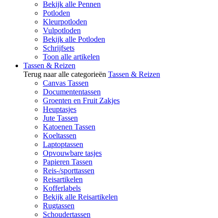
Bekijk alle Pennen
Potloden
Kleurpotloden
Vulpotloden
Bekijk alle Potloden
Schrijfsets
Toon alle artikelen
Tassen & Reizen
Terug naar alle categorieën
Tassen & Reizen
Canvas Tassen
Documententassen
Groenten en Fruit Zakjes
Heuptasjes
Jute Tassen
Katoenen Tassen
Koeltassen
Laptoptassen
Opvouwbare tasjes
Papieren Tassen
Reis-/sporttassen
Reisartikelen
Kofferlabels
Bekijk alle Reisartikelen
Rugtassen
Schoudertassen