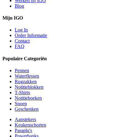
Werken bij IGO
Blog
Mijn IGO
Log In
Order Informatie
Contact
FAQ
Populaire Categoriën
Pennen
Waterflessen
Rugzakken
Notitieblokken
T-Shirts
Notitieboeken
Snoep
Geschenken
Aanstekers
Keukenschorten
Paraplu's
Powerbanks