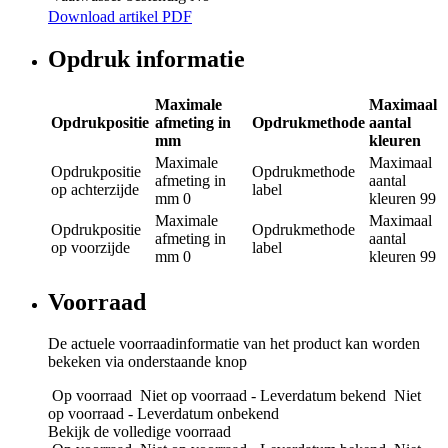
Download artikel PDF
Opdruk informatie
Maximale
Maximaal
Opdrukpositie
afmeting in
Opdrukmethode
aantal
mm
kleuren
Maximale
Maximaal
Opdrukpositie
Opdrukmethode
afmeting in
aantal
op achterzijde
label
mm
0
kleuren
99
Maximale
Maximaal
Opdrukpositie
Opdrukmethode
afmeting in
aantal
op voorzijde
label
mm
0
kleuren
99
Voorraad
De actuele voorraadinformatie van het product kan worden
bekeken via onderstaande knop
Op voorraad
Niet op voorraad - Leverdatum bekend
Niet
op voorraad - Leverdatum onbekend
Bekijk de volledige voorraad