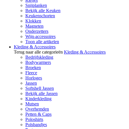
Rietjes
Snijplanken
Bekijk alle Keuken
Keukenschorten
Klokken
Magneten
Onderzetters
Wijn-accessoires
Toon alle artikelen
Kleding & Accessoires
Terug naar alle categorieën
Kleding & Accessoires
Bedrijfskleding
Bodywarmers
Broeken
Fleece
Horloges
Jassen
Softshell Jassen
Bekijk alle Jassen
Kinderkleding
Mutsen
Overhemden
Petten & Caps
Poloshirts
Polsbandjes