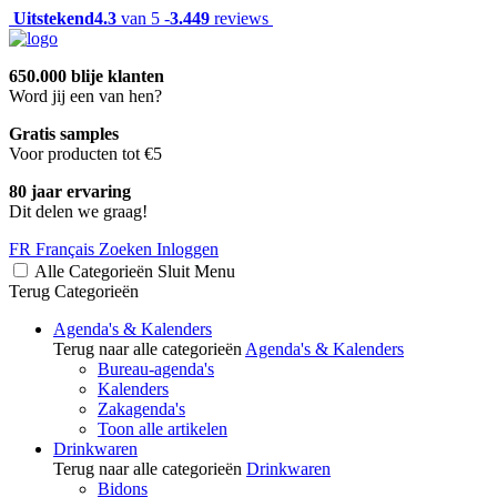
Uitstekend
4.3
van 5 -
3.449
reviews
650.000 blije klanten
Word jij een van hen?
Gratis samples
Voor producten tot €5
80 jaar ervaring
Dit delen we graag!
FR
Français
Zoeken
Inloggen
Alle Categorieën
Sluit
Menu
Terug
Categorieën
Agenda's & Kalenders
Terug naar alle categorieën
Agenda's & Kalenders
Bureau-agenda's
Kalenders
Zakagenda's
Toon alle artikelen
Drinkwaren
Terug naar alle categorieën
Drinkwaren
Bidons