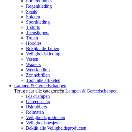
Portemonnees
Regenkleding
Sjaals
Sokken
Sportkleding
T-shirts
Teenslippers
Truien
Hoodies
Bekijk alle Truien
Veiligheidskleding
Vesten
Waaiers
Werkkleding
Zonnebrillen
Toon alle artikelen
Lampen & Gereedschappen
Terug naar alle categorieën
Lampen & Gereedschappen
(Zak)lampen
Gereedschap
IJskrabbers
Rolmaten
Veiligheidsproducten
Veiligheidshesjes
Bekijk alle Veiligheidsproducten