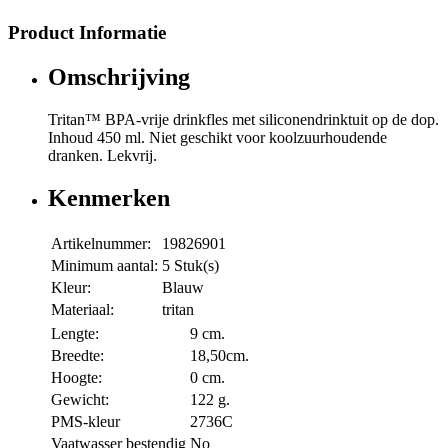
Product Informatie
Omschrijving
Tritan™ BPA-vrije drinkfles met siliconendrinktuit op de dop.
Inhoud 450 ml. Niet geschikt voor koolzuurhoudende
dranken. Lekvrij.
Kenmerken
Artikelnummer:
19826901
Minimum aantal:
5 Stuk(s)
Kleur:
Blauw
Materiaal:
tritan
Lengte:
9 cm.
Breedte:
18,50cm.
Hoogte:
0 cm.
Gewicht:
122 g.
PMS-kleur
2736C
Vaatwasser bestendig
No