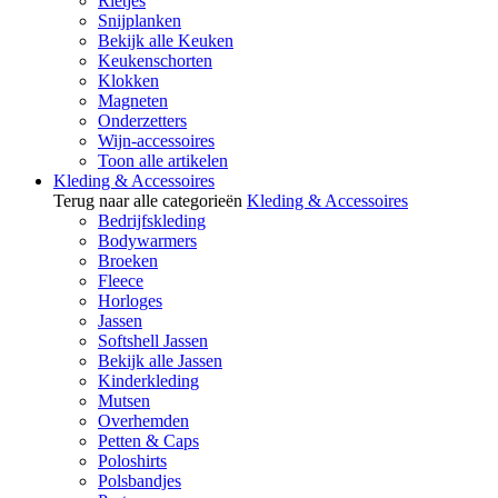
Rietjes
Snijplanken
Bekijk alle Keuken
Keukenschorten
Klokken
Magneten
Onderzetters
Wijn-accessoires
Toon alle artikelen
Kleding & Accessoires
Terug naar alle categorieën
Kleding & Accessoires
Bedrijfskleding
Bodywarmers
Broeken
Fleece
Horloges
Jassen
Softshell Jassen
Bekijk alle Jassen
Kinderkleding
Mutsen
Overhemden
Petten & Caps
Poloshirts
Polsbandjes