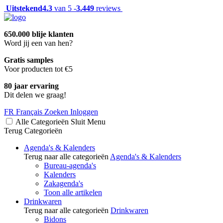
Uitstekend
4.3
van 5 -
3.449
reviews
650.000 blije klanten
Word jij een van hen?
Gratis samples
Voor producten tot €5
80 jaar ervaring
Dit delen we graag!
FR
Français
Zoeken
Inloggen
Alle Categorieën
Sluit
Menu
Terug
Categorieën
Agenda's & Kalenders
Terug naar alle categorieën
Agenda's & Kalenders
Bureau-agenda's
Kalenders
Zakagenda's
Toon alle artikelen
Drinkwaren
Terug naar alle categorieën
Drinkwaren
Bidons