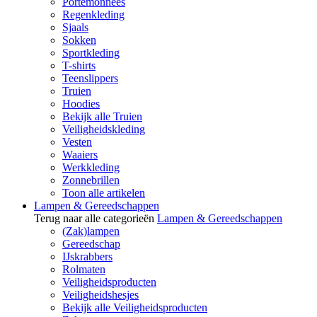
Portemonnees
Regenkleding
Sjaals
Sokken
Sportkleding
T-shirts
Teenslippers
Truien
Hoodies
Bekijk alle Truien
Veiligheidskleding
Vesten
Waaiers
Werkkleding
Zonnebrillen
Toon alle artikelen
Lampen & Gereedschappen
Terug naar alle categorieën
Lampen & Gereedschappen
(Zak)lampen
Gereedschap
IJskrabbers
Rolmaten
Veiligheidsproducten
Veiligheidshesjes
Bekijk alle Veiligheidsproducten