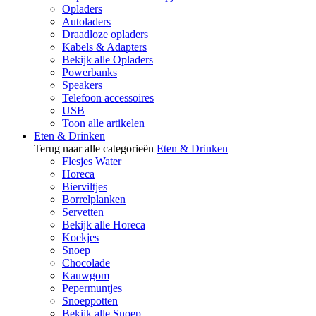
Opladers
Autoladers
Draadloze opladers
Kabels & Adapters
Bekijk alle Opladers
Powerbanks
Speakers
Telefoon accessoires
USB
Toon alle artikelen
Eten & Drinken
Terug naar alle categorieën
Eten & Drinken
Flesjes Water
Horeca
Bierviltjes
Borrelplanken
Servetten
Bekijk alle Horeca
Koekjes
Snoep
Chocolade
Kauwgom
Pepermuntjes
Snoeppotten
Bekijk alle Snoep