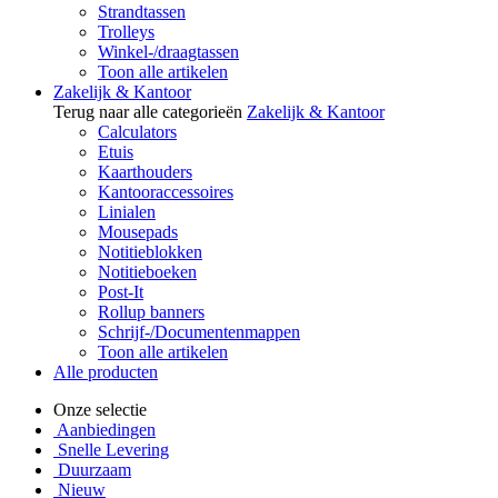
Strandtassen
Trolleys
Winkel-/draagtassen
Toon alle artikelen
Zakelijk & Kantoor
Terug naar alle categorieën
Zakelijk & Kantoor
Calculators
Etuis
Kaarthouders
Kantooraccessoires
Linialen
Mousepads
Notitieblokken
Notitieboeken
Post-It
Rollup banners
Schrijf-/Documentenmappen
Toon alle artikelen
Alle producten
Onze selectie
Aanbiedingen
Snelle Levering
Duurzaam
Nieuw