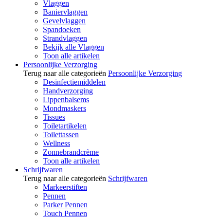
Vlaggen
Baniervlaggen
Gevelvlaggen
Spandoeken
Strandvlaggen
Bekijk alle Vlaggen
Toon alle artikelen
Persoonlijke Verzorging
Terug naar alle categorieën
Persoonlijke Verzorging
Desinfectiemiddelen
Handverzorging
Lippenbalsems
Mondmaskers
Tissues
Toiletartikelen
Toilettassen
Wellness
Zonnebrandcrème
Toon alle artikelen
Schrijfwaren
Terug naar alle categorieën
Schrijfwaren
Markeerstiften
Pennen
Parker Pennen
Touch Pennen