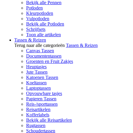
Bekijk alle Pennen
Potloden
Kleurpotloden
Vulpotloden
Bekijk alle Potloden
Schrijfsets
Toon alle artikelen
Tassen & Reizen
Terug naar alle categorieën
Tassen & Reizen
Canvas Tassen
Documententassen
Groenten en Fruit Zakjes
Heuptasjes
Jute Tassen
Katoenen Tassen
Koeltassen
Laptoptassen
Opvouwbare tasjes
Papieren Tassen
Reis-/sporttassen
Reisartikelen
Kofferlabels
Bekijk alle Reisartikelen
Rugtassen
Schoudertassen