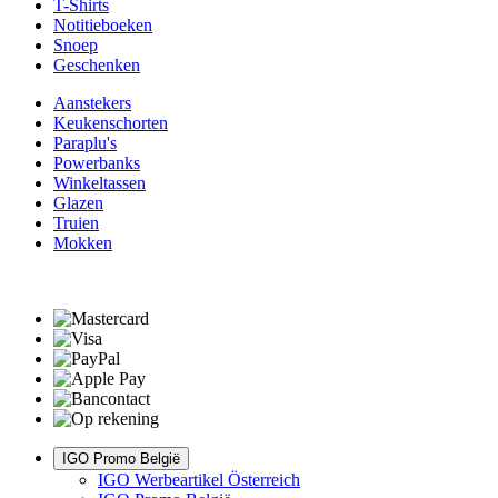
T-Shirts
Notitieboeken
Snoep
Geschenken
Aanstekers
Keukenschorten
Paraplu's
Powerbanks
Winkeltassen
Glazen
Truien
Mokken
IGO Promo België
IGO Werbeartikel Österreich