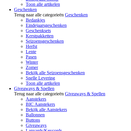
Toon alle artikelen
Geschenken
Terug naar alle categorieën
Geschenken
Bedankjes
Eindejaarsgeschenken
Geschenksets
Kerstpakketten
Seizoensgeschenken
Herfst
Lente
Pasen
Winter
Zomer
Bekijk alle Seizoensgeschenken
Snelle Levering
Toon alle artikelen
Giveaways & Spellen
Terug naar alle categorieën
Giveaways & Spellen
Aanstekers
BIC Aanstekers
Bekijk alle Aanstekers
Ballonnen
Buttons
Giveaways
Lanyards/Keycords