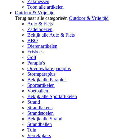
Zakmessen
Toon alle artikelen
Outdoor & Vrije tijd
Terug naar alle categorieën
Outdoor & Vrije tijd
Auto & Fiets
Zadelhoezen
Bekijk alle Auto & Fiets
BBQ
Dierenartikelen
Frisbees
Golf
Paraplu's
Opvouwbare paraplus
Stormparaplus
Bekijk alle Paraplu's
Sportartikelen
Voetballen
Bekijk alle Sportartikelen
Strand
Strandlakens
Strandstoelen
Bekijk alle Strand
Strandballen
Tuin
Verrekijkers