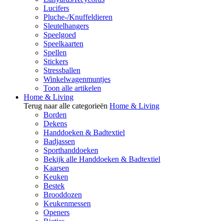
Lucifers
Pluche-/Knuffeldieren
Sleutelhangers
Speelgoed
Speelkaarten
Spellen
Stickers
Stressballen
Winkelwagenmuntjes
Toon alle artikelen
Home & Living
Terug naar alle categorieën
Home & Living
Borden
Dekens
Handdoeken & Badtextiel
Badjassen
Sporthanddoeken
Bekijk alle Handdoeken & Badtextiel
Kaarsen
Keuken
Bestek
Brooddozen
Keukenmessen
Openers