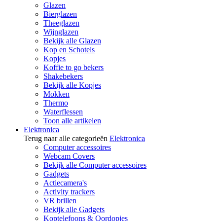
Glazen
Bierglazen
Theeglazen
Wijnglazen
Bekijk alle Glazen
Kop en Schotels
Kopjes
Koffie to go bekers
Shakebekers
Bekijk alle Kopjes
Mokken
Thermo
Waterflessen
Toon alle artikelen
Elektronica
Terug naar alle categorieën
Elektronica
Computer accessoires
Webcam Covers
Bekijk alle Computer accessoires
Gadgets
Actiecamera's
Activity trackers
VR brillen
Bekijk alle Gadgets
Koptelefoons & Oordopjes