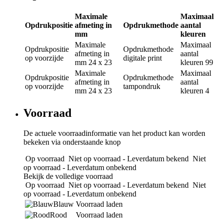
Maximale
Maximaal
Opdrukpositie
afmeting in
Opdrukmethode
aantal
mm
kleuren
Maximale
Maximaal
Opdrukpositie
Opdrukmethode
afmeting in
aantal
op voorzijde
digitale print
mm
24 x 23
kleuren
99
Maximale
Maximaal
Opdrukpositie
Opdrukmethode
afmeting in
aantal
op voorzijde
tampondruk
mm
24 x 23
kleuren
4
Voorraad
De actuele voorraadinformatie van het product kan worden
bekeken via onderstaande knop
Op voorraad
Niet op voorraad - Leverdatum bekend
Niet
op voorraad - Leverdatum onbekend
Bekijk de volledige voorraad
Op voorraad
Niet op voorraad - Leverdatum bekend
Niet
op voorraad - Leverdatum onbekend
Blauw
Voorraad laden
Rood
Voorraad laden