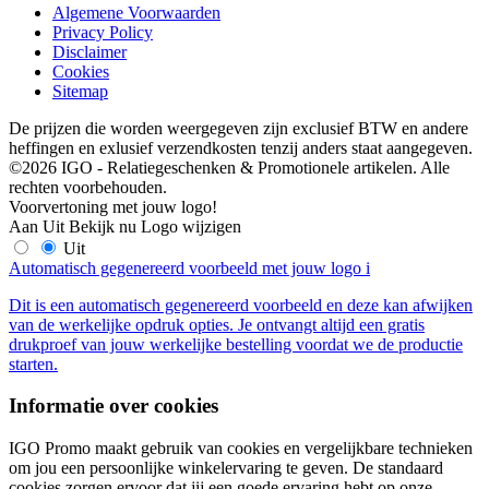
Algemene Voorwaarden
Privacy Policy
Disclaimer
Cookies
Sitemap
De prijzen die worden weergegeven zijn exclusief BTW en andere
heffingen en exlusief verzendkosten tenzij anders staat aangegeven.
©2026 IGO - Relatiegeschenken & Promotionele artikelen. Alle
rechten voorbehouden.
Voorvertoning met jouw logo!
Aan
Uit
Bekijk nu
Logo wijzigen
Uit
Automatisch gegenereerd voorbeeld met jouw logo
i
Dit is een automatisch gegenereerd voorbeeld en deze kan afwijken
van de werkelijke opdruk opties. Je ontvangt altijd een gratis
drukproef van jouw werkelijke bestelling voordat we de productie
starten.
Informatie over cookies
IGO Promo maakt gebruik van cookies en vergelijkbare technieken
om jou een persoonlijke winkelervaring te geven. De standaard
cookies zorgen ervoor dat jij een goede ervaring hebt op onze