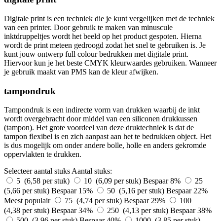
Digitale print is een techniek die je kunt vergelijken met de techniek
van een printer. Door gebruik te maken van minuscule
inktdruppeltjes wordt het beeld op het product gespoten. Hierna
wordt de print meteen gedroogd zodat het snel te gebruiken is. Je
kunt jouw ontwerp full colour bedrukken met digitale print.
Hiervoor kun je het beste CMYK kleurwaardes gebruiken. Wanneer
je gebruik maakt van PMS kan de kleur afwijken.
tampondruk
Tampondruk is een indirecte vorm van drukken waarbij de inkt
wordt overgebracht door middel van een siliconen drukkussen
(tampon). Het grote voordeel van deze druktechniek is dat de
tampon flexibel is en zich aanpast aan het te bedrukken object. Het
is dus mogelijk om onder andere bolle, holle en anders gekromde
oppervlakten te drukken.
Selecteer aantal stuks
Aantal stuks:
5 (6,58 per stuk)
10 (6,09 per stuk)
Bespaar 8%
25
(5,66 per stuk)
Bespaar 15%
50 (5,16 per stuk)
Bespaar 22%
Meest populair
75 (4,74 per stuk)
Bespaar 29%
100
(4,38 per stuk)
Bespaar 34%
250 (4,13 per stuk)
Bespaar 38%
500 (3,96 per stuk)
Bespaar 40%
1000 (3,85 per stuk)