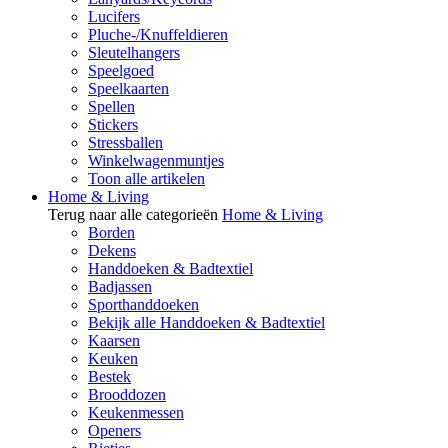
Lucifers
Pluche-/Knuffeldieren
Sleutelhangers
Speelgoed
Speelkaarten
Spellen
Stickers
Stressballen
Winkelwagenmuntjes
Toon alle artikelen
Home & Living
Terug naar alle categorieën
Home & Living
Borden
Dekens
Handdoeken & Badtextiel
Badjassen
Sporthanddoeken
Bekijk alle Handdoeken & Badtextiel
Kaarsen
Keuken
Bestek
Brooddozen
Keukenmessen
Openers