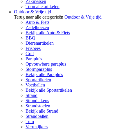
Zakmessen
Toon alle artikelen
Outdoor & Vrije tijd
Terug naar alle categorieën
Outdoor & Vrije tijd
Auto & Fiets
Zadelhoezen
Bekijk alle Auto & Fiets
BBQ
Dierenartikelen
Frisbees
Golf
Paraplu's
Opvouwbare paraplus
Stormparaplus
Bekijk alle Paraplu's
Sportartikelen
Voetballen
Bekijk alle Sportartikelen
Strand
Strandlakens
Strandstoelen
Bekijk alle Strand
Strandballen
Tuin
Verrekijkers