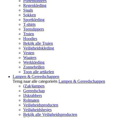
Portemonnees
Regenkleding
Sjaals
Sokken
Sportkleding
T-shirts
Teenslippers
Truien
Hoodies
Bekijk alle Truien
Veiligheidskleding
Vesten
Waaiers
Werkkleding
Zonnebrillen
Toon alle artikelen
Lampen & Gereedschappen
Terug naar alle categorieën
Lampen & Gereedschappen
(Zak)lampen
Gereedschap
IJskrabbers
Rolmaten
Veiligheidsproducten
Veiligheidshesjes
Bekijk alle Veiligheidsproducten