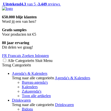
Uitstekend
4.3
van 5 -
3.449
reviews
650.000 blije klanten
Word jij een van hen?
Gratis samples
Voor producten tot €5
80 jaar ervaring
Dit delen we graag!
FR
Français
Zoeken
Inloggen
Alle Categorieën
Sluit
Menu
Terug
Categorieën
Agenda's & Kalenders
Terug naar alle categorieën
Agenda's & Kalenders
Bureau-agenda's
Kalenders
Zakagenda's
Toon alle artikelen
Drinkwaren
Terug naar alle categorieën
Drinkwaren
Bidons