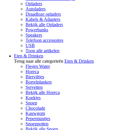
Opladers
Autoladers
Draadloze opladers
Kabels & Adapters
Bekijk alle Opladers
Powerbanks
Speakers
Telefoon accessoires
USB
Toon alle artikelen
Eten & Drinken
Terug naar alle categorieën
Eten & Drinken
Flesjes Water
Horeca
Bierviltjes
Borrelplanken
Servetten
Bekijk alle Horeca
Koekjes
Snoep
Chocolade
Kauwgom
Pepermuntjes
Snoeppotten
Bekijk alle Snoep