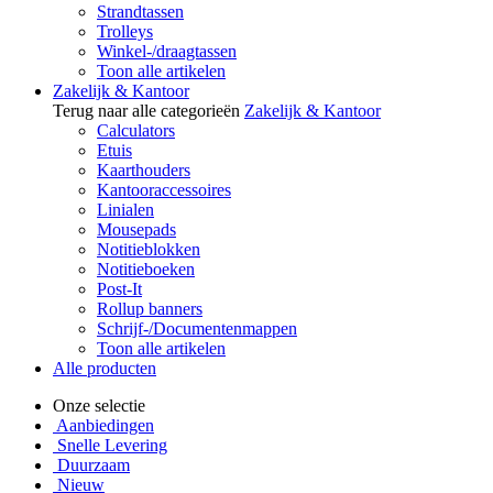
Strandtassen
Trolleys
Winkel-/draagtassen
Toon alle artikelen
Zakelijk & Kantoor
Terug naar alle categorieën
Zakelijk & Kantoor
Calculators
Etuis
Kaarthouders
Kantooraccessoires
Linialen
Mousepads
Notitieblokken
Notitieboeken
Post-It
Rollup banners
Schrijf-/Documentenmappen
Toon alle artikelen
Alle producten
Onze selectie
Aanbiedingen
Snelle Levering
Duurzaam
Nieuw