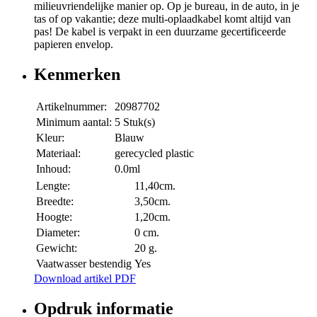
milieuvriendelijke manier op. Op je bureau, in de auto, in je
tas of op vakantie; deze multi-oplaadkabel komt altijd van
pas! De kabel is verpakt in een duurzame gecertificeerde
papieren envelop.
Kenmerken
Artikelnummer:
20987702
Minimum aantal:
5 Stuk(s)
Kleur:
Blauw
Materiaal:
gerecycled plastic
Inhoud:
0.0ml
Lengte:
11,40cm.
Breedte:
3,50cm.
Hoogte:
1,20cm.
Diameter:
0 cm.
Gewicht:
20 g.
Vaatwasser bestendig
Yes
Download artikel PDF
Opdruk informatie