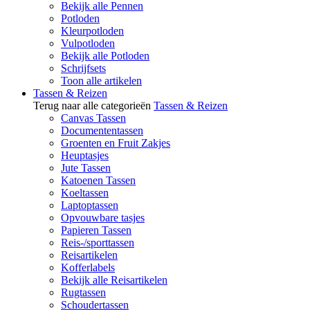
Bekijk alle Pennen
Potloden
Kleurpotloden
Vulpotloden
Bekijk alle Potloden
Schrijfsets
Toon alle artikelen
Tassen & Reizen
Terug naar alle categorieën
Tassen & Reizen
Canvas Tassen
Documententassen
Groenten en Fruit Zakjes
Heuptasjes
Jute Tassen
Katoenen Tassen
Koeltassen
Laptoptassen
Opvouwbare tasjes
Papieren Tassen
Reis-/sporttassen
Reisartikelen
Kofferlabels
Bekijk alle Reisartikelen
Rugtassen
Schoudertassen