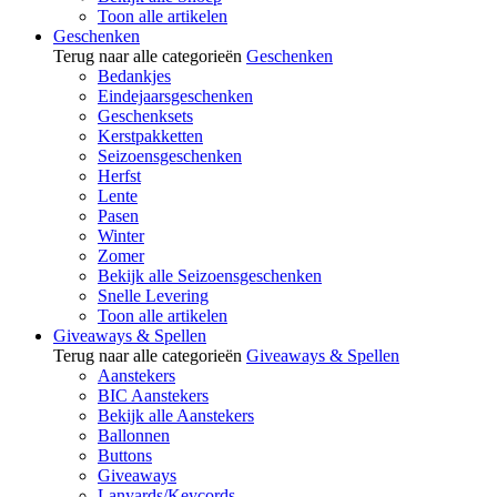
Toon alle artikelen
Geschenken
Terug naar alle categorieën
Geschenken
Bedankjes
Eindejaarsgeschenken
Geschenksets
Kerstpakketten
Seizoensgeschenken
Herfst
Lente
Pasen
Winter
Zomer
Bekijk alle Seizoensgeschenken
Snelle Levering
Toon alle artikelen
Giveaways & Spellen
Terug naar alle categorieën
Giveaways & Spellen
Aanstekers
BIC Aanstekers
Bekijk alle Aanstekers
Ballonnen
Buttons
Giveaways
Lanyards/Keycords