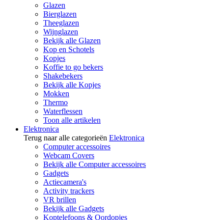
Glazen
Bierglazen
Theeglazen
Wijnglazen
Bekijk alle Glazen
Kop en Schotels
Kopjes
Koffie to go bekers
Shakebekers
Bekijk alle Kopjes
Mokken
Thermo
Waterflessen
Toon alle artikelen
Elektronica
Terug naar alle categorieën
Elektronica
Computer accessoires
Webcam Covers
Bekijk alle Computer accessoires
Gadgets
Actiecamera's
Activity trackers
VR brillen
Bekijk alle Gadgets
Koptelefoons & Oordopjes