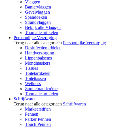
Vlaggen
Baniervlaggen
Gevelvlaggen
Spandoeken
Strandvlaggen
Bekijk alle Vlaggen
Toon alle artikelen
Persoonlijke Verzorging
Terug naar alle categorieën
Persoonlijke Verzorging
Desinfectiemiddelen
Handverzorging
Lippenbalsems
Mondmaskers
Tissues
Toiletartikelen
Toilettassen
Wellness
Zonnebrandcrème
Toon alle artikelen
Schrijfwaren
Terug naar alle categorieën
Schrijfwaren
Markeerstiften
Pennen
Parker Pennen
Touch Pennen