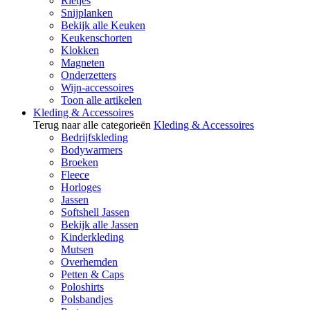
Rietjes
Snijplanken
Bekijk alle Keuken
Keukenschorten
Klokken
Magneten
Onderzetters
Wijn-accessoires
Toon alle artikelen
Kleding & Accessoires
Terug naar alle categorieën
Kleding & Accessoires
Bedrijfskleding
Bodywarmers
Broeken
Fleece
Horloges
Jassen
Softshell Jassen
Bekijk alle Jassen
Kinderkleding
Mutsen
Overhemden
Petten & Caps
Poloshirts
Polsbandjes