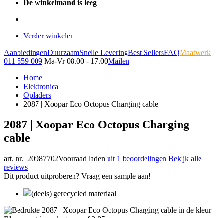
De winkelmand is leeg
Verder winkelen
Aanbiedingen
Duurzaam
Snelle Levering
Best Sellers
FAQ
Maatwerk
011 559 009
Ma-Vr 08.00 - 17.00
Mailen
Home
Elektronica
Opladers
2087 | Xoopar Eco Octopus Charging cable
2087 | Xoopar Eco Octopus Charging
cable
art. nr. 20987702
Voorraad laden
uit 1 beoordelingen
Bekijk alle
reviews
Dit product uitproberen? Vraag een sample aan!
(deels) gerecycled materiaal