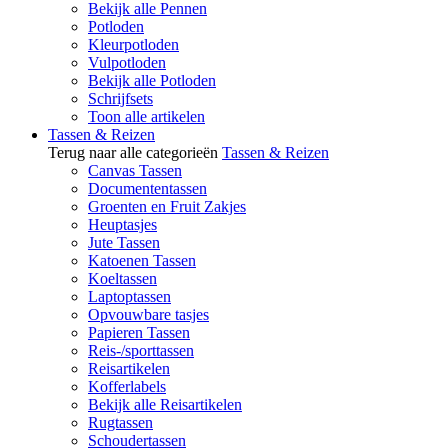
Bekijk alle Pennen
Potloden
Kleurpotloden
Vulpotloden
Bekijk alle Potloden
Schrijfsets
Toon alle artikelen
Tassen & Reizen
Terug naar alle categorieën
Tassen & Reizen
Canvas Tassen
Documententassen
Groenten en Fruit Zakjes
Heuptasjes
Jute Tassen
Katoenen Tassen
Koeltassen
Laptoptassen
Opvouwbare tasjes
Papieren Tassen
Reis-/sporttassen
Reisartikelen
Kofferlabels
Bekijk alle Reisartikelen
Rugtassen
Schoudertassen