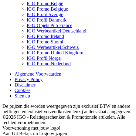
IGO Promo België
IGO Promo Belgique
IGO Profil Sverige
IGO Profil Danmark
IGO Objets Pub France
IGO Werbeartikel Deutschland
IGO Promo Ireland
IGO Promo Suomi
IGO Werbeartikel Schweiz
IGO Promo United Kingdom
IGO Profil Norge
IGO Promo Nederland
Algemene Voorwaarden
Privacy Policy
Disclaimer
Cookies
Sitemap
De prijzen die worden weergegeven zijn exclusief BTW en andere
heffingen en exlusief verzendkosten tenzij anders staat aangegeven.
©2026 IGO - Relatiegeschenken & Promotionele artikelen. Alle
rechten voorbehouden.
Voorvertoning met jouw logo!
Aan
Uit
Bekijk nu
Logo wijzigen