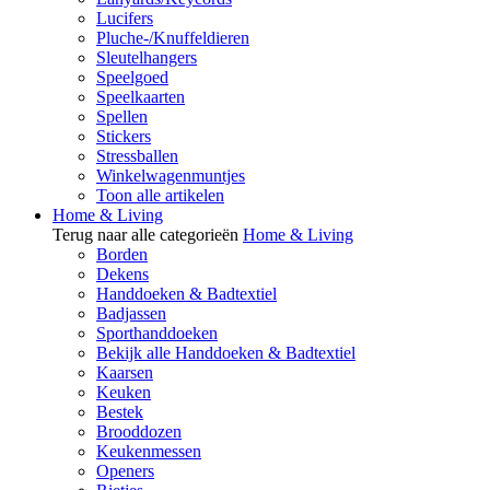
Lucifers
Pluche-/Knuffeldieren
Sleutelhangers
Speelgoed
Speelkaarten
Spellen
Stickers
Stressballen
Winkelwagenmuntjes
Toon alle artikelen
Home & Living
Terug naar alle categorieën
Home & Living
Borden
Dekens
Handdoeken & Badtextiel
Badjassen
Sporthanddoeken
Bekijk alle Handdoeken & Badtextiel
Kaarsen
Keuken
Bestek
Brooddozen
Keukenmessen
Openers