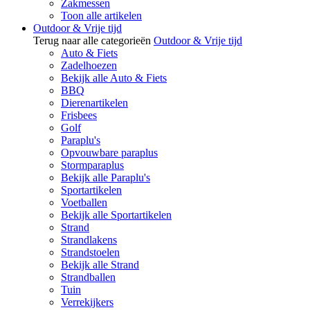
Zakmessen
Toon alle artikelen
Outdoor & Vrije tijd
Terug naar alle categorieën
Outdoor & Vrije tijd
Auto & Fiets
Zadelhoezen
Bekijk alle Auto & Fiets
BBQ
Dierenartikelen
Frisbees
Golf
Paraplu's
Opvouwbare paraplus
Stormparaplus
Bekijk alle Paraplu's
Sportartikelen
Voetballen
Bekijk alle Sportartikelen
Strand
Strandlakens
Strandstoelen
Bekijk alle Strand
Strandballen
Tuin
Verrekijkers