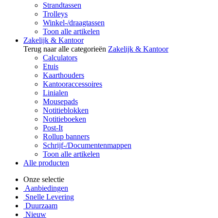
Strandtassen
Trolleys
Winkel-/draagtassen
Toon alle artikelen
Zakelijk & Kantoor
Terug naar alle categorieën
Zakelijk & Kantoor
Calculators
Etuis
Kaarthouders
Kantooraccessoires
Linialen
Mousepads
Notitieblokken
Notitieboeken
Post-It
Rollup banners
Schrijf-/Documentenmappen
Toon alle artikelen
Alle producten
Onze selectie
Aanbiedingen
Snelle Levering
Duurzaam
Nieuw