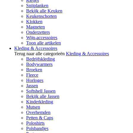
Rietjes
Snijplanken
Bekijk alle Keuken
Keukenschorten
Klokken
Magneten
Onderzetters
Wijn-accessoires
Toon alle artikelen
Kleding & Accessoires
Terug naar alle categorieën
Kleding & Accessoires
Bedrijfskleding
Bodywarmers
Broeken
Fleece
Horloges
Jassen
Softshell Jassen
Bekijk alle Jassen
Kinderkleding
Mutsen
Overhemden
Petten & Caps
Poloshirts
Polsbandjes