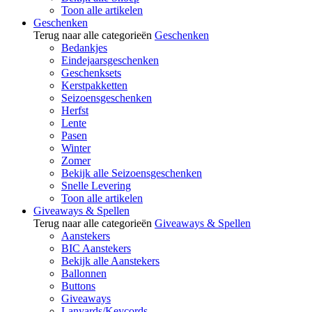
Toon alle artikelen
Geschenken
Terug naar alle categorieën
Geschenken
Bedankjes
Eindejaarsgeschenken
Geschenksets
Kerstpakketten
Seizoensgeschenken
Herfst
Lente
Pasen
Winter
Zomer
Bekijk alle Seizoensgeschenken
Snelle Levering
Toon alle artikelen
Giveaways & Spellen
Terug naar alle categorieën
Giveaways & Spellen
Aanstekers
BIC Aanstekers
Bekijk alle Aanstekers
Ballonnen
Buttons
Giveaways
Lanyards/Keycords