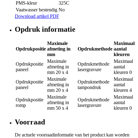
PMS-kleur
325C
Vaatwasser bestendig
No
Download artikel PDF
Opdruk informatie
Maximale
Maximaal
Opdrukpositie
afmeting in
Opdrukmethode
aantal
mm
kleuren
Maximale
Maximaal
Opdrukpositie
Opdrukmethode
afmeting in
aantal
paneel
lasergravure
mm
20 x 4
kleuren
0
Maximale
Maximaal
Opdrukpositie
Opdrukmethode
afmeting in
aantal
paneel
tampondruk
mm
20 x 4
kleuren
4
Maximale
Maximaal
Opdrukpositie
Opdrukmethode
afmeting in
aantal
romp
lasergravure
mm
50 x 4
kleuren
0
Voorraad
De actuele voorraadinformatie van het product kan worden