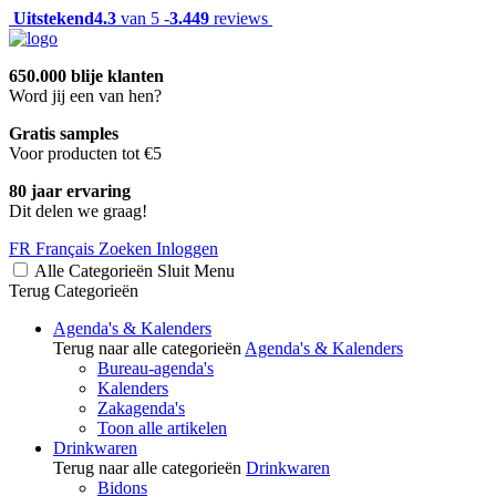
Uitstekend
4.3
van 5 -
3.449
reviews
650.000 blije klanten
Word jij een van hen?
Gratis samples
Voor producten tot €5
80 jaar ervaring
Dit delen we graag!
FR
Français
Zoeken
Inloggen
Alle Categorieën
Sluit
Menu
Terug
Categorieën
Agenda's & Kalenders
Terug naar alle categorieën
Agenda's & Kalenders
Bureau-agenda's
Kalenders
Zakagenda's
Toon alle artikelen
Drinkwaren
Terug naar alle categorieën
Drinkwaren
Bidons