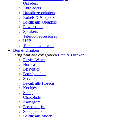
Opladers
Autoladers
Draadloze opladers
Kabels & Adapters
Bekijk alle Opladers
Powerbanks
Speakers
Telefoon accessoires
USB
Toon alle artikelen
Eten & Drinken
Terug naar alle categorieën
Eten & Drinken
Flesjes Water
Horeca
Bierviltjes
Borrelplanken
Servetten
Bekijk alle Horeca
Koekjes
Snoep
Chocolade
Kauwgom
Pepermuntjes
Snoeppotten
Bekijk alle Snoep