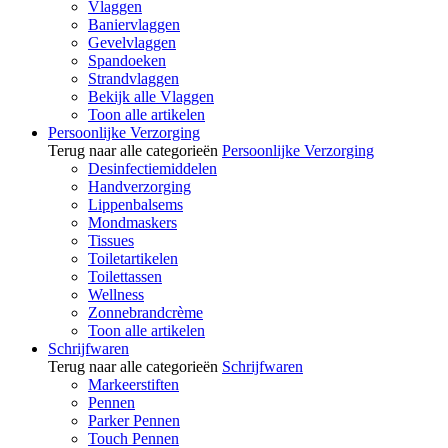
Vlaggen
Baniervlaggen
Gevelvlaggen
Spandoeken
Strandvlaggen
Bekijk alle Vlaggen
Toon alle artikelen
Persoonlijke Verzorging
Terug naar alle categorieën
Persoonlijke Verzorging
Desinfectiemiddelen
Handverzorging
Lippenbalsems
Mondmaskers
Tissues
Toiletartikelen
Toilettassen
Wellness
Zonnebrandcrème
Toon alle artikelen
Schrijfwaren
Terug naar alle categorieën
Schrijfwaren
Markeerstiften
Pennen
Parker Pennen
Touch Pennen