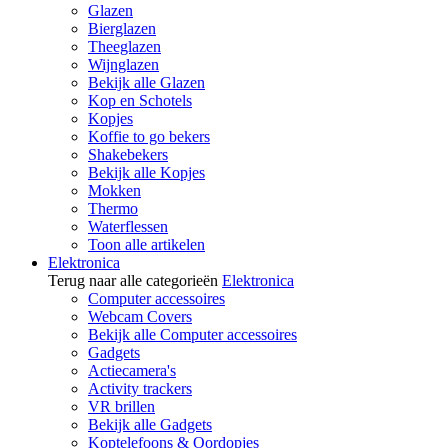
Glazen
Bierglazen
Theeglazen
Wijnglazen
Bekijk alle Glazen
Kop en Schotels
Kopjes
Koffie to go bekers
Shakebekers
Bekijk alle Kopjes
Mokken
Thermo
Waterflessen
Toon alle artikelen
Elektronica
Terug naar alle categorieën
Elektronica
Computer accessoires
Webcam Covers
Bekijk alle Computer accessoires
Gadgets
Actiecamera's
Activity trackers
VR brillen
Bekijk alle Gadgets
Koptelefoons & Oordopjes