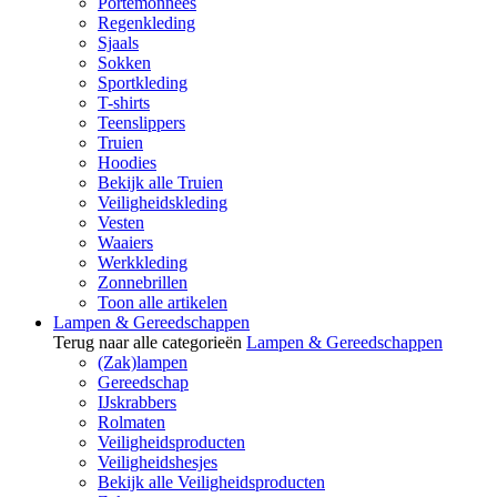
Portemonnees
Regenkleding
Sjaals
Sokken
Sportkleding
T-shirts
Teenslippers
Truien
Hoodies
Bekijk alle Truien
Veiligheidskleding
Vesten
Waaiers
Werkkleding
Zonnebrillen
Toon alle artikelen
Lampen & Gereedschappen
Terug naar alle categorieën
Lampen & Gereedschappen
(Zak)lampen
Gereedschap
IJskrabbers
Rolmaten
Veiligheidsproducten
Veiligheidshesjes
Bekijk alle Veiligheidsproducten