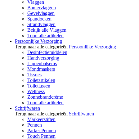
Vlaggen
Baniervlaggen
Gevelvlaggen
Spandoeken
Strandvlaggen
Bekijk alle Vlaggen
Toon alle artikelen
Persoonlijke Verzorging
Terug naar alle categorieën
Persoonlijke Verzorging
Desinfectiemiddelen
Handverzorging
Lippenbalsems
Mondmaskers
Tissues
Toiletartikelen
Toilettassen
Wellness
Zonnebrandcrème
Toon alle artikelen
Schrijfwaren
Terug naar alle categorieën
Schrijfwaren
Markeerstiften
Pennen
Parker Pennen
Touch Pennen