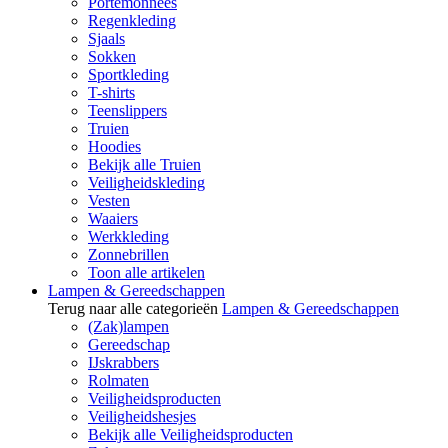
Portemonnees
Regenkleding
Sjaals
Sokken
Sportkleding
T-shirts
Teenslippers
Truien
Hoodies
Bekijk alle Truien
Veiligheidskleding
Vesten
Waaiers
Werkkleding
Zonnebrillen
Toon alle artikelen
Lampen & Gereedschappen
Terug naar alle categorieën
Lampen & Gereedschappen
(Zak)lampen
Gereedschap
IJskrabbers
Rolmaten
Veiligheidsproducten
Veiligheidshesjes
Bekijk alle Veiligheidsproducten