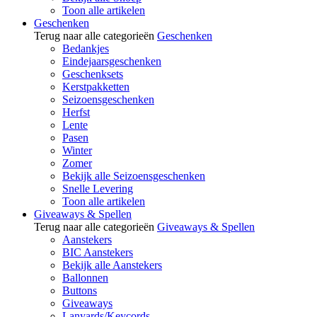
Toon alle artikelen
Geschenken
Terug naar alle categorieën
Geschenken
Bedankjes
Eindejaarsgeschenken
Geschenksets
Kerstpakketten
Seizoensgeschenken
Herfst
Lente
Pasen
Winter
Zomer
Bekijk alle Seizoensgeschenken
Snelle Levering
Toon alle artikelen
Giveaways & Spellen
Terug naar alle categorieën
Giveaways & Spellen
Aanstekers
BIC Aanstekers
Bekijk alle Aanstekers
Ballonnen
Buttons
Giveaways
Lanyards/Keycords