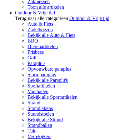
Zakmessen
Toon alle artikelen
Outdoor & Vrije tijd
Terug naar alle categorieën
Outdoor & Vrije tijd
Auto & Fiets
Zadelhoezen
Bekijk alle Auto & Fiets
BBQ
Dierenartikelen
Frisbees
Golf
Paraplu's
Opvouwbare paraplus
Stormparaplus
Bekijk alle Paraplu's
Sportartikelen
Voetballen
Bekijk alle Sportartikelen
Strand
Strandlakens
Strandstoelen
Bekijk alle Strand
Strandballen
Tuin
Verrekijkers