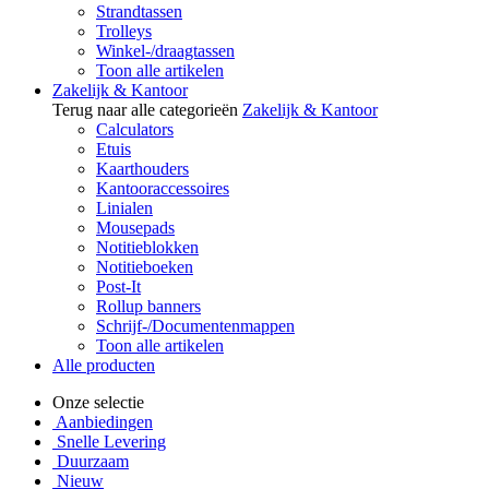
Strandtassen
Trolleys
Winkel-/draagtassen
Toon alle artikelen
Zakelijk & Kantoor
Terug naar alle categorieën
Zakelijk & Kantoor
Calculators
Etuis
Kaarthouders
Kantooraccessoires
Linialen
Mousepads
Notitieblokken
Notitieboeken
Post-It
Rollup banners
Schrijf-/Documentenmappen
Toon alle artikelen
Alle producten
Onze selectie
Aanbiedingen
Snelle Levering
Duurzaam
Nieuw