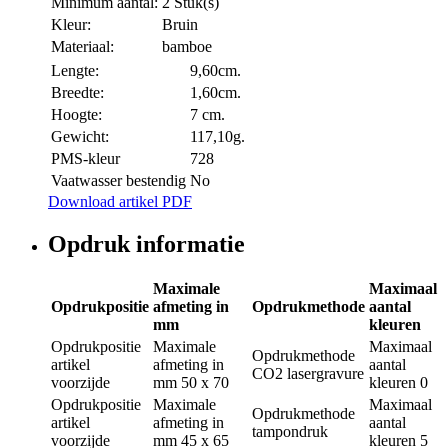
Minimum aantal:
2 Stuk(s)
Kleur:
Bruin
Materiaal:
bamboe
Lengte:
9,60cm.
Breedte:
1,60cm.
Hoogte:
7 cm.
Gewicht:
117,10g.
PMS-kleur
728
Vaatwasser bestendig
No
Download artikel PDF
Opdruk informatie
Maximale
Maximaal
Opdrukpositie
afmeting in
Opdrukmethode
aantal
mm
kleuren
Opdrukpositie
Maximale
Maximaal
Opdrukmethode
artikel
afmeting in
aantal
CO2 lasergravure
voorzijde
mm
50 x 70
kleuren
0
Opdrukpositie
Maximale
Maximaal
Opdrukmethode
artikel
afmeting in
aantal
tampondruk
voorzijde
mm
45 x 65
kleuren
5