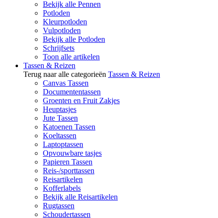
Bekijk alle Pennen
Potloden
Kleurpotloden
Vulpotloden
Bekijk alle Potloden
Schrijfsets
Toon alle artikelen
Tassen & Reizen
Terug naar alle categorieën
Tassen & Reizen
Canvas Tassen
Documententassen
Groenten en Fruit Zakjes
Heuptasjes
Jute Tassen
Katoenen Tassen
Koeltassen
Laptoptassen
Opvouwbare tasjes
Papieren Tassen
Reis-/sporttassen
Reisartikelen
Kofferlabels
Bekijk alle Reisartikelen
Rugtassen
Schoudertassen