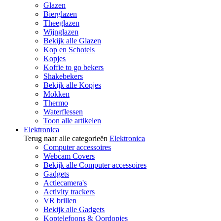
Glazen
Bierglazen
Theeglazen
Wijnglazen
Bekijk alle Glazen
Kop en Schotels
Kopjes
Koffie to go bekers
Shakebekers
Bekijk alle Kopjes
Mokken
Thermo
Waterflessen
Toon alle artikelen
Elektronica
Terug naar alle categorieën
Elektronica
Computer accessoires
Webcam Covers
Bekijk alle Computer accessoires
Gadgets
Actiecamera's
Activity trackers
VR brillen
Bekijk alle Gadgets
Koptelefoons & Oordopjes