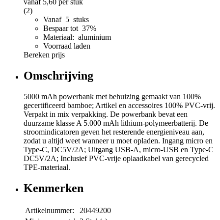
vanaf
5,60
per stuk
(2)
Vanaf 5 stuks
Bespaar tot 37%
Materiaal: aluminium
Voorraad laden
Bereken prijs
Omschrijving
5000 mAh powerbank met behuizing gemaakt van 100%
gecertificeerd bamboe; Artikel en accessoires 100% PVC-vrij.
Verpakt in mix verpakking. De powerbank bevat een
duurzame klasse A 5.000 mAh lithium-polymeerbatterij. De
stroomindicatoren geven het resterende energieniveau aan,
zodat u altijd weet wanneer u moet opladen. Ingang micro en
Type-C, DC5V/2A; Uitgang USB-A, micro-USB en Type-C
DC5V/2A; Inclusief PVC-vrije oplaadkabel van gerecycled
TPE-materiaal.
Kenmerken
Artikelnummer:
20449200