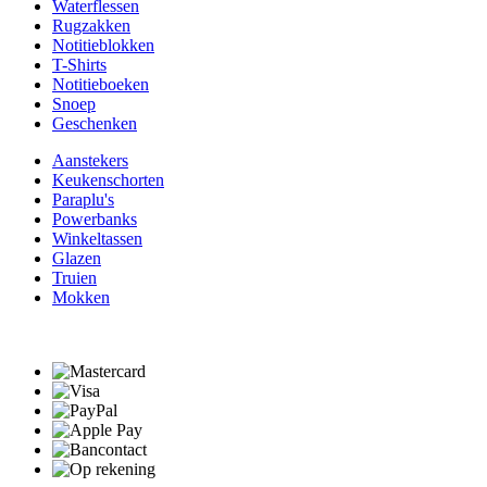
Waterflessen
Rugzakken
Notitieblokken
T-Shirts
Notitieboeken
Snoep
Geschenken
Aanstekers
Keukenschorten
Paraplu's
Powerbanks
Winkeltassen
Glazen
Truien
Mokken