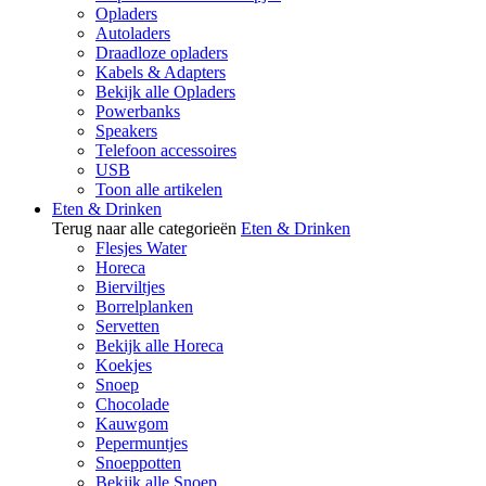
Opladers
Autoladers
Draadloze opladers
Kabels & Adapters
Bekijk alle Opladers
Powerbanks
Speakers
Telefoon accessoires
USB
Toon alle artikelen
Eten & Drinken
Terug naar alle categorieën
Eten & Drinken
Flesjes Water
Horeca
Bierviltjes
Borrelplanken
Servetten
Bekijk alle Horeca
Koekjes
Snoep
Chocolade
Kauwgom
Pepermuntjes
Snoeppotten
Bekijk alle Snoep