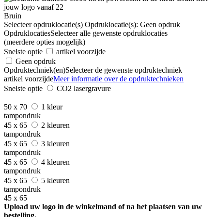
Bruin
Selecteer opdruklocatie(s)
Opdruklocatie(s):
Geen opdruk
Opdruklocaties
Selecteer alle gewenste opdruklocaties
(meerdere opties mogelijk)
Snelste optie
artikel voorzijde
Geen opdruk
Opdruktechniek(en)
Selecteer de gewenste opdruktechniek
artikel voorzijde
Meer informatie over de opdruktechnieken
Snelste optie
CO2 lasergravure
50 x 70
1 kleur
tampondruk
45 x 65
2 kleuren
tampondruk
45 x 65
3 kleuren
tampondruk
45 x 65
4 kleuren
tampondruk
45 x 65
5 kleuren
tampondruk
45 x 65
Upload uw logo in de winkelmand of na het plaatsen van uw
bestelling.