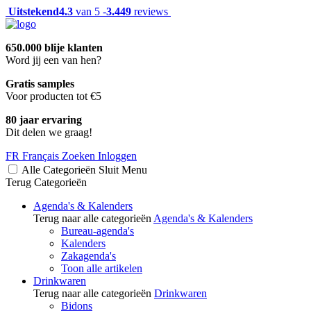
Uitstekend
4.3
van 5 -
3.449
reviews
650.000 blije klanten
Word jij een van hen?
Gratis samples
Voor producten tot €5
80 jaar ervaring
Dit delen we graag!
FR
Français
Zoeken
Inloggen
Alle Categorieën
Sluit
Menu
Terug
Categorieën
Agenda's & Kalenders
Terug naar alle categorieën
Agenda's & Kalenders
Bureau-agenda's
Kalenders
Zakagenda's
Toon alle artikelen
Drinkwaren
Terug naar alle categorieën
Drinkwaren
Bidons