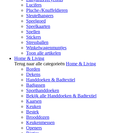
Lucifers
Pluche-/Knuffeldieren
Sleutelhangers
Speelgoed
Speelkaarten
Spellen
Stickers
Stressballen
Winkelwagenmuntjes
Toon alle artikelen
Home & Living
Terug naar alle categorieën
Home & Living
Borden
Dekens
Handdoeken & Badtextiel
Badjassen
Sporthanddoeken
Bekijk alle Handdoeken & Badtextiel
Kaarsen
Keuken
Bestek
Brooddozen
Keukenmessen
Openers