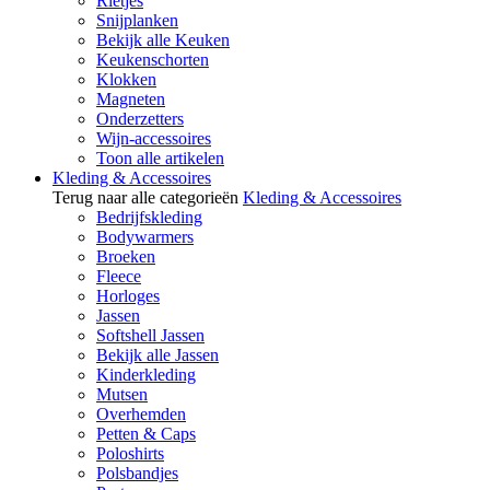
Rietjes
Snijplanken
Bekijk alle Keuken
Keukenschorten
Klokken
Magneten
Onderzetters
Wijn-accessoires
Toon alle artikelen
Kleding & Accessoires
Terug naar alle categorieën
Kleding & Accessoires
Bedrijfskleding
Bodywarmers
Broeken
Fleece
Horloges
Jassen
Softshell Jassen
Bekijk alle Jassen
Kinderkleding
Mutsen
Overhemden
Petten & Caps
Poloshirts
Polsbandjes