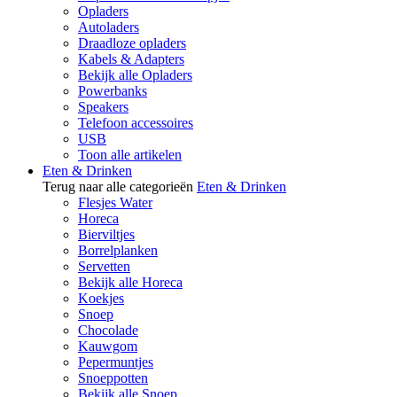
Opladers
Autoladers
Draadloze opladers
Kabels & Adapters
Bekijk alle Opladers
Powerbanks
Speakers
Telefoon accessoires
USB
Toon alle artikelen
Eten & Drinken
Terug naar alle categorieën
Eten & Drinken
Flesjes Water
Horeca
Bierviltjes
Borrelplanken
Servetten
Bekijk alle Horeca
Koekjes
Snoep
Chocolade
Kauwgom
Pepermuntjes
Snoeppotten
Bekijk alle Snoep