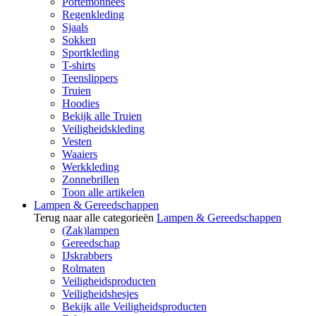
Portemonnees
Regenkleding
Sjaals
Sokken
Sportkleding
T-shirts
Teenslippers
Truien
Hoodies
Bekijk alle Truien
Veiligheidskleding
Vesten
Waaiers
Werkkleding
Zonnebrillen
Toon alle artikelen
Lampen & Gereedschappen
Terug naar alle categorieën
Lampen & Gereedschappen
(Zak)lampen
Gereedschap
IJskrabbers
Rolmaten
Veiligheidsproducten
Veiligheidshesjes
Bekijk alle Veiligheidsproducten