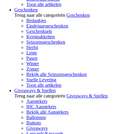
Toon alle artikelen
Geschenken
Terug naar alle categorieën
Geschenken
Bedankjes
Eindejaarsgeschenken
Geschenksets
Kerstpakketten
Seizoensgeschenken
Herfst
Lente
Pasen
Winter
Zomer
Bekijk alle Seizoensgeschenken
Snelle Levering
Toon alle artikelen
Giveaways & Spellen
Terug naar alle categorieën
Giveaways & Spellen
Aanstekers
BIC Aanstekers
Bekijk alle Aanstekers
Ballonnen
Buttons
Giveaways
Lanyards/Keycords