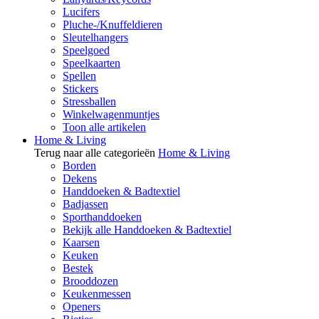
Lucifers
Pluche-/Knuffeldieren
Sleutelhangers
Speelgoed
Speelkaarten
Spellen
Stickers
Stressballen
Winkelwagenmuntjes
Toon alle artikelen
Home & Living
Terug naar alle categorieën
Home & Living
Borden
Dekens
Handdoeken & Badtextiel
Badjassen
Sporthanddoeken
Bekijk alle Handdoeken & Badtextiel
Kaarsen
Keuken
Bestek
Brooddozen
Keukenmessen
Openers