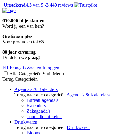
Uitstekend
4.3
van 5 -
3.449
reviews
650.000 blije klanten
Word jij een van hen?
Gratis samples
Voor producten tot €5
80 jaar ervaring
Dit delen we graag!
FR
Français
Zoeken
Inloggen
Alle Categorieën
Sluit
Menu
Terug
Categorieën
Agenda's & Kalenders
Terug naar alle categorieën
Agenda's & Kalenders
Bureau-agenda's
Kalenders
Zakagenda's
Toon alle artikelen
Drinkwaren
Terug naar alle categorieën
Drinkwaren
Bidons