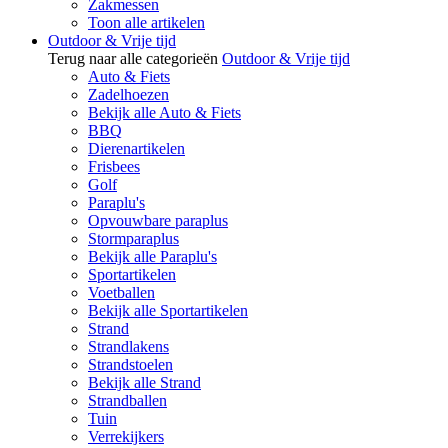
Zakmessen
Toon alle artikelen
Outdoor & Vrije tijd
Terug naar alle categorieën
Outdoor & Vrije tijd
Auto & Fiets
Zadelhoezen
Bekijk alle Auto & Fiets
BBQ
Dierenartikelen
Frisbees
Golf
Paraplu's
Opvouwbare paraplus
Stormparaplus
Bekijk alle Paraplu's
Sportartikelen
Voetballen
Bekijk alle Sportartikelen
Strand
Strandlakens
Strandstoelen
Bekijk alle Strand
Strandballen
Tuin
Verrekijkers