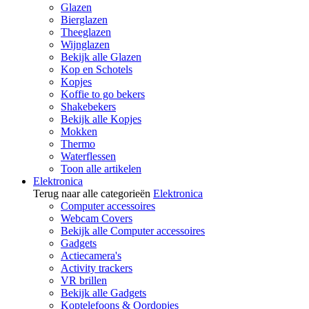
Glazen
Bierglazen
Theeglazen
Wijnglazen
Bekijk alle Glazen
Kop en Schotels
Kopjes
Koffie to go bekers
Shakebekers
Bekijk alle Kopjes
Mokken
Thermo
Waterflessen
Toon alle artikelen
Elektronica
Terug naar alle categorieën
Elektronica
Computer accessoires
Webcam Covers
Bekijk alle Computer accessoires
Gadgets
Actiecamera's
Activity trackers
VR brillen
Bekijk alle Gadgets
Koptelefoons & Oordopjes