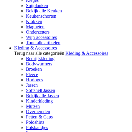
Rietjes
Snijplanken
Bekijk alle Keuken
Keukenschorten
Klokken
Magneten
Onderzetters
Wijn-accessoires
Toon alle artikelen
Kleding & Accessoires
Terug naar alle categorieën
Kleding & Accessoires
Bedrijfskleding
Bodywarmers
Broeken
Fleece
Horloges
Jassen
Softshell Jassen
Bekijk alle Jassen
Kinderkleding
Mutsen
Overhemden
Petten & Caps
Poloshirts
Polsbandjes