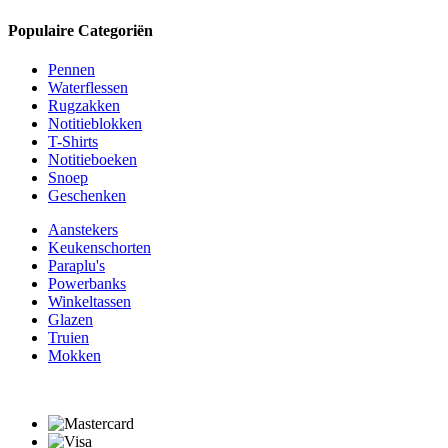
Populaire Categoriën
Pennen
Waterflessen
Rugzakken
Notitieblokken
T-Shirts
Notitieboeken
Snoep
Geschenken
Aanstekers
Keukenschorten
Paraplu's
Powerbanks
Winkeltassen
Glazen
Truien
Mokken