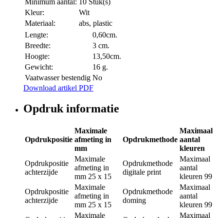
Minimum aantal:
10 Stuk(s)
Kleur:
Wit
Materiaal:
abs, plastic
Lengte:
0,60cm.
Breedte:
3 cm.
Hoogte:
13,50cm.
Gewicht:
16 g.
Vaatwasser bestendig
No
Download artikel PDF
Opdruk informatie
Maximale
Maximaal
Opdrukpositie
afmeting in
Opdrukmethode
aantal
mm
kleuren
Maximale
Maximaal
Opdrukpositie
Opdrukmethode
afmeting in
aantal
achterzijde
digitale print
mm
25 x 15
kleuren
99
Maximale
Maximaal
Opdrukpositie
Opdrukmethode
afmeting in
aantal
achterzijde
doming
mm
25 x 15
kleuren
99
Maximale
Maximaal