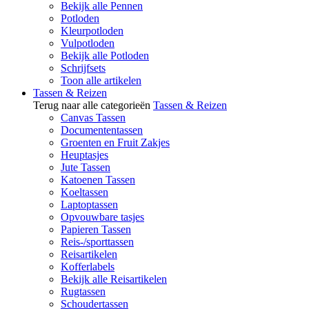
Bekijk alle Pennen
Potloden
Kleurpotloden
Vulpotloden
Bekijk alle Potloden
Schrijfsets
Toon alle artikelen
Tassen & Reizen
Terug naar alle categorieën
Tassen & Reizen
Canvas Tassen
Documententassen
Groenten en Fruit Zakjes
Heuptasjes
Jute Tassen
Katoenen Tassen
Koeltassen
Laptoptassen
Opvouwbare tasjes
Papieren Tassen
Reis-/sporttassen
Reisartikelen
Kofferlabels
Bekijk alle Reisartikelen
Rugtassen
Schoudertassen