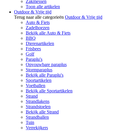
Zakmessen
Toon alle artikelen
Outdoor & Vrije tijd
Terug naar alle categorieën
Outdoor & Vrije tijd
Auto & Fiets
Zadelhoezen
Bekijk alle Auto & Fiets
BBQ
Dierenartikelen
Frisbees
Golf
Paraplu's
Opvouwbare paraplus
Stormparaplus
Bekijk alle Paraplu's
Sportartikelen
Voetballen
Bekijk alle Sportartikelen
Strand
Strandlakens
Strandstoelen
Bekijk alle Strand
Strandballen
Tuin
Verrekijkers