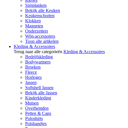
Rietjes
Snijplanken
Bekijk alle Keuken
Keukenschorten
Klokken
Magneten
Onderzetters
Wijn-accessoires
Toon alle artikelen
Kleding & Accessoires
Terug naar alle categorieën
Kleding & Accessoires
Bedrijfskleding
Bodywarmers
Broeken
Fleece
Horloges
Jassen
Softshell Jassen
Bekijk alle Jassen
Kinderkleding
Mutsen
Overhemden
Petten & Caps
Poloshirts
Polsbandjes