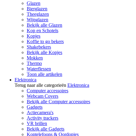
Glazen
Bierglazen
Theeglazen
Wijnglazen
Bekijk alle Glazen
Kop en Schotels
Kopjes
Koffie to go bekers
Shakebekers
Bekijk alle Kopjes
Mokken
Thermo
Waterflessen
Toon alle artikelen
Elektronica
Terug naar alle categorieën
Elektronica
Computer accessoires
Webcam Covers
Bekijk alle Computer accessoires
Gadgets
Actiecamera's
Activity trackers
VR brillen
Bekijk alle Gadgets
Koptelefoons & Oordopjes