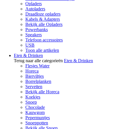
Opladers
Autoladers
Draadloze opladers
Kabels & Adapters
Bekijk alle Opladers
Powerbanks
Speakers
Telefoon accessoires
USB
Toon alle artikelen
Eten & Drinken
Terug naar alle categorieën
Eten & Drinken
Flesjes Water
Horeca
Bierviltjes
Borrelplanken
Servetten
Bekijk alle Horeca
Koekjes
Snoep
Chocolade
Kauwgom
Pepermuntjes
Snoeppotten
Bekijk alle Snoep