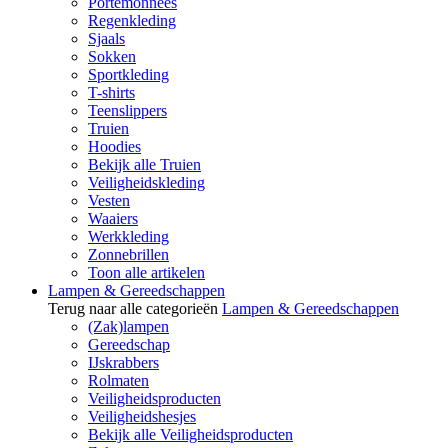
Portemonnees
Regenkleding
Sjaals
Sokken
Sportkleding
T-shirts
Teenslippers
Truien
Hoodies
Bekijk alle Truien
Veiligheidskleding
Vesten
Waaiers
Werkkleding
Zonnebrillen
Toon alle artikelen
Lampen & Gereedschappen
Terug naar alle categorieën
Lampen & Gereedschappen
(Zak)lampen
Gereedschap
IJskrabbers
Rolmaten
Veiligheidsproducten
Veiligheidshesjes
Bekijk alle Veiligheidsproducten