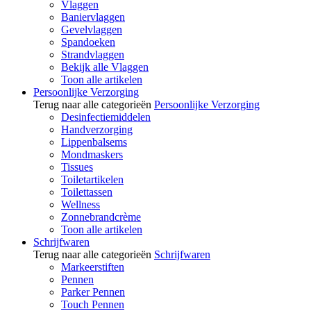
Vlaggen
Baniervlaggen
Gevelvlaggen
Spandoeken
Strandvlaggen
Bekijk alle Vlaggen
Toon alle artikelen
Persoonlijke Verzorging
Terug naar alle categorieën
Persoonlijke Verzorging
Desinfectiemiddelen
Handverzorging
Lippenbalsems
Mondmaskers
Tissues
Toiletartikelen
Toilettassen
Wellness
Zonnebrandcrème
Toon alle artikelen
Schrijfwaren
Terug naar alle categorieën
Schrijfwaren
Markeerstiften
Pennen
Parker Pennen
Touch Pennen