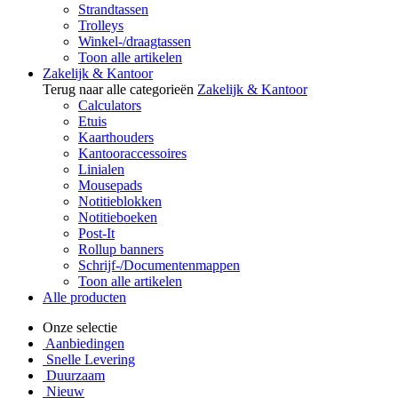
Strandtassen
Trolleys
Winkel-/draagtassen
Toon alle artikelen
Zakelijk & Kantoor
Terug naar alle categorieën
Zakelijk & Kantoor
Calculators
Etuis
Kaarthouders
Kantooraccessoires
Linialen
Mousepads
Notitieblokken
Notitieboeken
Post-It
Rollup banners
Schrijf-/Documentenmappen
Toon alle artikelen
Alle producten
Onze selectie
Aanbiedingen
Snelle Levering
Duurzaam
Nieuw