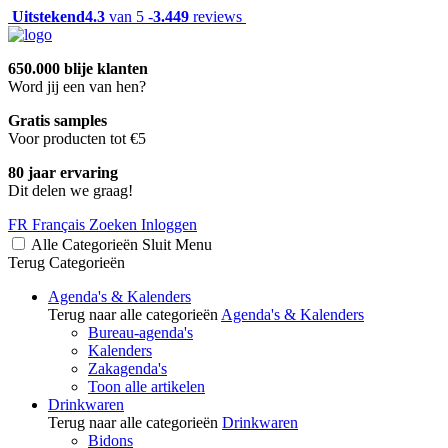
Uitstekend
4.3
van 5 -
3.449
reviews
650.000 blije klanten
Word jij een van hen?
Gratis samples
Voor producten tot €5
80 jaar ervaring
Dit delen we graag!
FR
Français
Zoeken
Inloggen
Alle Categorieën
Sluit
Menu
Terug
Categorieën
Agenda's & Kalenders
Terug naar alle categorieën
Agenda's & Kalenders
Bureau-agenda's
Kalenders
Zakagenda's
Toon alle artikelen
Drinkwaren
Terug naar alle categorieën
Drinkwaren
Bidons