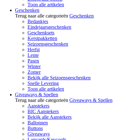
Toon alle artikelen
Geschenken
Terug naar alle categorieën
Geschenken
Bedankjes
Eindejaarsgeschenken
Geschenksets
Kerstpakketten
Seizoensgeschenken
Herfst
Lente
Pasen
Winter
Zomer
Bekijk alle Seizoensgeschenken
Snelle Levering
Toon alle artikelen
Giveaways & Spellen
Terug naar alle categorieën
Giveaways & Spellen
Aanstekers
BIC Aanstekers
Bekijk alle Aanstekers
Ballonnen
Buttons
Giveaways
Lanyards/Keycords