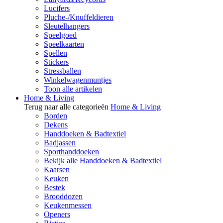
Lucifers
Pluche-/Knuffeldieren
Sleutelhangers
Speelgoed
Speelkaarten
Spellen
Stickers
Stressballen
Winkelwagenmuntjes
Toon alle artikelen
Home & Living
Terug naar alle categorieën
Home & Living
Borden
Dekens
Handdoeken & Badtextiel
Badjassen
Sporthanddoeken
Bekijk alle Handdoeken & Badtextiel
Kaarsen
Keuken
Bestek
Brooddozen
Keukenmessen
Openers