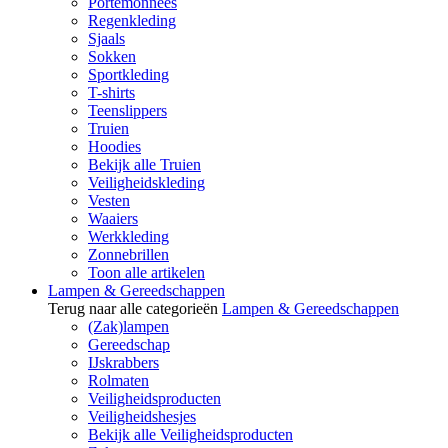
Portemonnees
Regenkleding
Sjaals
Sokken
Sportkleding
T-shirts
Teenslippers
Truien
Hoodies
Bekijk alle Truien
Veiligheidskleding
Vesten
Waaiers
Werkkleding
Zonnebrillen
Toon alle artikelen
Lampen & Gereedschappen
Terug naar alle categorieën
Lampen & Gereedschappen
(Zak)lampen
Gereedschap
IJskrabbers
Rolmaten
Veiligheidsproducten
Veiligheidshesjes
Bekijk alle Veiligheidsproducten