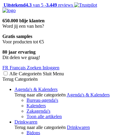
Uitstekend
4.3
van 5 -
3.449
reviews
650.000 blije klanten
Word jij een van hen?
Gratis samples
Voor producten tot €5
80 jaar ervaring
Dit delen we graag!
FR
Français
Zoeken
Inloggen
Alle Categorieën
Sluit
Menu
Terug
Categorieën
Agenda's & Kalenders
Terug naar alle categorieën
Agenda's & Kalenders
Bureau-agenda's
Kalenders
Zakagenda's
Toon alle artikelen
Drinkwaren
Terug naar alle categorieën
Drinkwaren
Bidons