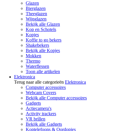
Glazen
Bierglazen
Theeglazen
Wijnglazen
Bekijk alle Glazen
Kop en Schotels
Kopjes
Koffie to go bekers
Shakebekers
Bekijk alle Kopjes
Mokken
Thermo
Waterflessen
Toon alle artikelen
Elektronica
Terug naar alle categorieën
Elektronica
Computer accessoires
Webcam Covers
Bekijk alle Computer accessoires
Gadgets
Actiecamera's
Activity trackers
VR brillen
Bekijk alle Gadgets
Koptelefoons & Oordopjes