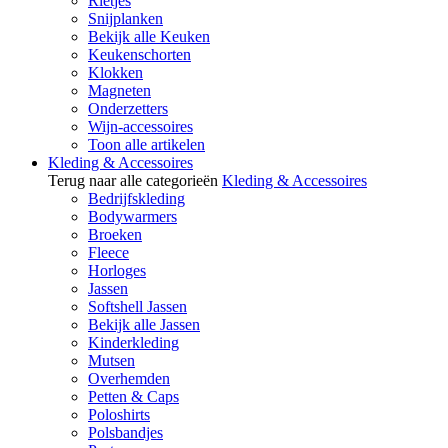
Rietjes
Snijplanken
Bekijk alle Keuken
Keukenschorten
Klokken
Magneten
Onderzetters
Wijn-accessoires
Toon alle artikelen
Kleding & Accessoires
Terug naar alle categorieën
Kleding & Accessoires
Bedrijfskleding
Bodywarmers
Broeken
Fleece
Horloges
Jassen
Softshell Jassen
Bekijk alle Jassen
Kinderkleding
Mutsen
Overhemden
Petten & Caps
Poloshirts
Polsbandjes