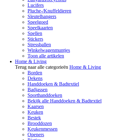
Lucifers
Pluche-/Knuffeldieren
Sleutelhangers
Speelgoed
Speelkaarten
Spellen
Stickers
Stressballen
Winkelwagenmuntjes
Toon alle artikelen
Home & Living
Terug naar alle categorieën
Home & Living
Borden
Dekens
Handdoeken & Badtextiel
Badjassen
Sporthanddoeken
Bekijk alle Handdoeken & Badtextiel
Kaarsen
Keuken
Bestek
Brooddozen
Keukenmessen
Openers