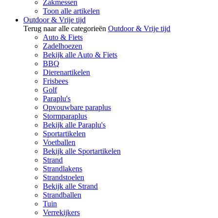
Zakmessen
Toon alle artikelen
Outdoor & Vrije tijd
Terug naar alle categorieën
Outdoor & Vrije tijd
Auto & Fiets
Zadelhoezen
Bekijk alle Auto & Fiets
BBQ
Dierenartikelen
Frisbees
Golf
Paraplu's
Opvouwbare paraplus
Stormparaplus
Bekijk alle Paraplu's
Sportartikelen
Voetballen
Bekijk alle Sportartikelen
Strand
Strandlakens
Strandstoelen
Bekijk alle Strand
Strandballen
Tuin
Verrekijkers