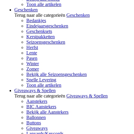
Toon alle artikelen
Geschenken
Terug naar alle categorieën
Geschenken
Bedankjes
Eindejaarsgeschenken
Geschenksets
Kerstpakketten
Seizoensgeschenken
Herfst
Lente
Pasen
Winter
Zomer
Bekijk alle Seizoensgeschenken
Snelle Levering
Toon alle artikelen
Giveaways & Spellen
Terug naar alle categorieën
Giveaways & Spellen
Aanstekers
BIC Aanstekers
Bekijk alle Aanstekers
Ballonnen
Buttons
Giveaways
Lanyards/Keycords