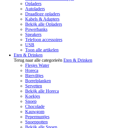
Opladers
Autoladers
Draadloze opladers
Kabels & Adapters
Bekijk alle Opladers
Powerbanks
Speakers
Telefoon accessoires
USB
Toon alle artikelen
Eten & Drinken
Terug naar alle categorieën
Eten & Drinken
Flesjes Water
Horeca
Bierviltjes
Borrelplanken
Servetten
Bekijk alle Horeca
Koekjes
Snoep
Chocolade
Kauwgom
Pepermuntjes
Snoeppotten
Bekijk alle Snoep