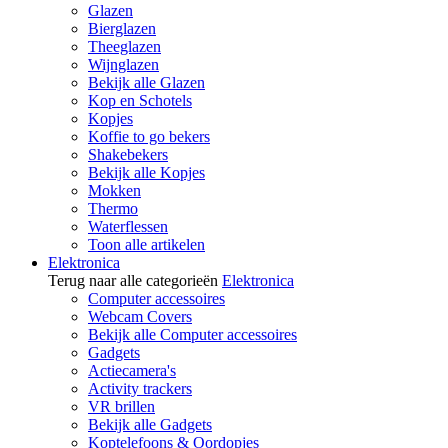
Glazen
Bierglazen
Theeglazen
Wijnglazen
Bekijk alle Glazen
Kop en Schotels
Kopjes
Koffie to go bekers
Shakebekers
Bekijk alle Kopjes
Mokken
Thermo
Waterflessen
Toon alle artikelen
Elektronica
Terug naar alle categorieën
Elektronica
Computer accessoires
Webcam Covers
Bekijk alle Computer accessoires
Gadgets
Actiecamera's
Activity trackers
VR brillen
Bekijk alle Gadgets
Koptelefoons & Oordopjes