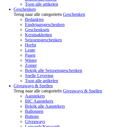
Toon alle artikelen
Geschenken
Terug naar alle categorieën
Geschenken
Bedankjes
Eindejaarsgeschenken
Geschenksets
Kerstpakketten
Seizoensgeschenken
Herfst
Lente
Pasen
Winter
Zomer
Bekijk alle Seizoensgeschenken
Snelle Levering
Toon alle artikelen
Giveaways & Spellen
Terug naar alle categorieën
Giveaways & Spellen
Aanstekers
BIC Aanstekers
Bekijk alle Aanstekers
Ballonnen
Buttons
Giveaways
Lanyards/Keycords