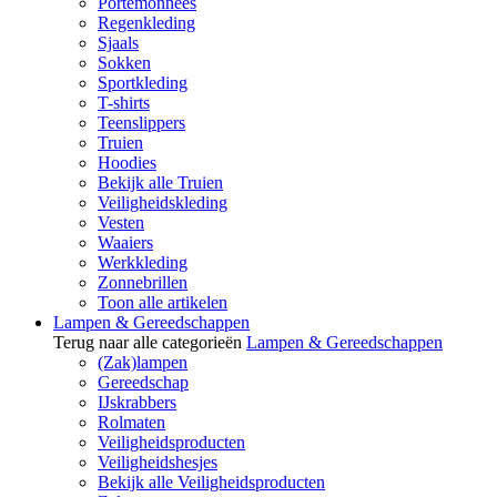
Portemonnees
Regenkleding
Sjaals
Sokken
Sportkleding
T-shirts
Teenslippers
Truien
Hoodies
Bekijk alle Truien
Veiligheidskleding
Vesten
Waaiers
Werkkleding
Zonnebrillen
Toon alle artikelen
Lampen & Gereedschappen
Terug naar alle categorieën
Lampen & Gereedschappen
(Zak)lampen
Gereedschap
IJskrabbers
Rolmaten
Veiligheidsproducten
Veiligheidshesjes
Bekijk alle Veiligheidsproducten