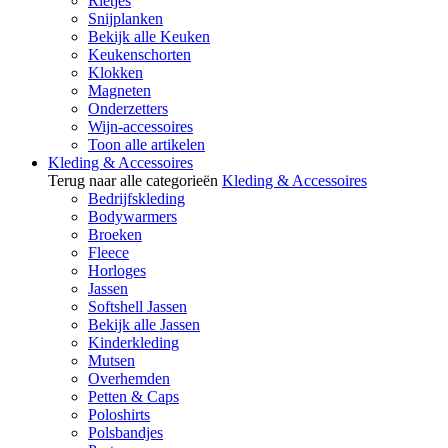
Rietjes
Snijplanken
Bekijk alle Keuken
Keukenschorten
Klokken
Magneten
Onderzetters
Wijn-accessoires
Toon alle artikelen
Kleding & Accessoires
Terug naar alle categorieën
Kleding & Accessoires
Bedrijfskleding
Bodywarmers
Broeken
Fleece
Horloges
Jassen
Softshell Jassen
Bekijk alle Jassen
Kinderkleding
Mutsen
Overhemden
Petten & Caps
Poloshirts
Polsbandjes