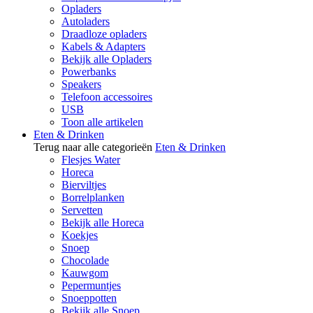
Opladers
Autoladers
Draadloze opladers
Kabels & Adapters
Bekijk alle Opladers
Powerbanks
Speakers
Telefoon accessoires
USB
Toon alle artikelen
Eten & Drinken
Terug naar alle categorieën
Eten & Drinken
Flesjes Water
Horeca
Bierviltjes
Borrelplanken
Servetten
Bekijk alle Horeca
Koekjes
Snoep
Chocolade
Kauwgom
Pepermuntjes
Snoeppotten
Bekijk alle Snoep