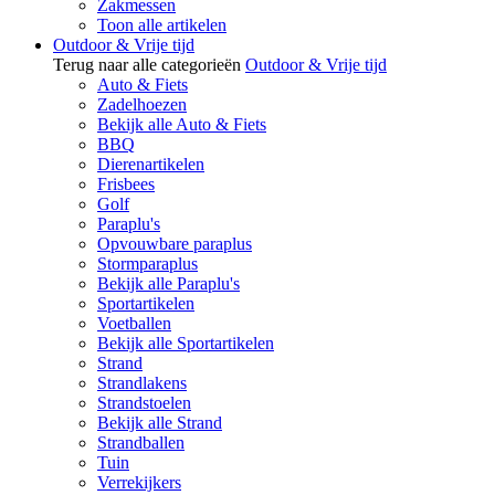
Zakmessen
Toon alle artikelen
Outdoor & Vrije tijd
Terug naar alle categorieën
Outdoor & Vrije tijd
Auto & Fiets
Zadelhoezen
Bekijk alle Auto & Fiets
BBQ
Dierenartikelen
Frisbees
Golf
Paraplu's
Opvouwbare paraplus
Stormparaplus
Bekijk alle Paraplu's
Sportartikelen
Voetballen
Bekijk alle Sportartikelen
Strand
Strandlakens
Strandstoelen
Bekijk alle Strand
Strandballen
Tuin
Verrekijkers