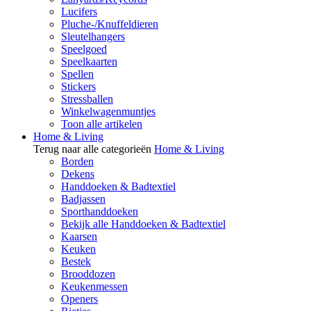
Lucifers
Pluche-/Knuffeldieren
Sleutelhangers
Speelgoed
Speelkaarten
Spellen
Stickers
Stressballen
Winkelwagenmuntjes
Toon alle artikelen
Home & Living
Terug naar alle categorieën
Home & Living
Borden
Dekens
Handdoeken & Badtextiel
Badjassen
Sporthanddoeken
Bekijk alle Handdoeken & Badtextiel
Kaarsen
Keuken
Bestek
Brooddozen
Keukenmessen
Openers