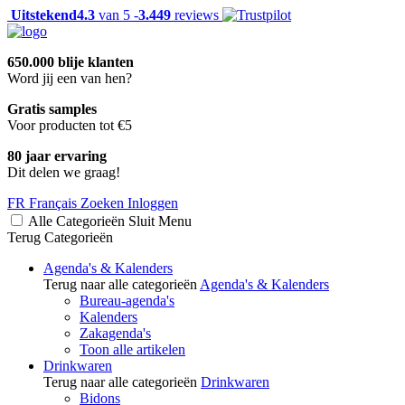
Uitstekend
4.3
van 5 -
3.449
reviews
650.000 blije klanten
Word jij een van hen?
Gratis samples
Voor producten tot €5
80 jaar ervaring
Dit delen we graag!
FR
Français
Zoeken
Inloggen
Alle Categorieën
Sluit
Menu
Terug
Categorieën
Agenda's & Kalenders
Terug naar alle categorieën
Agenda's & Kalenders
Bureau-agenda's
Kalenders
Zakagenda's
Toon alle artikelen
Drinkwaren
Terug naar alle categorieën
Drinkwaren
Bidons