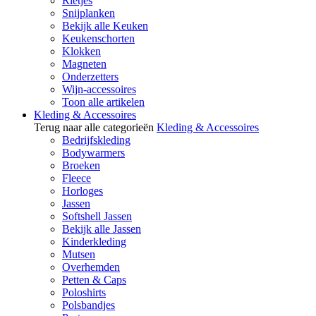
Rietjes
Snijplanken
Bekijk alle Keuken
Keukenschorten
Klokken
Magneten
Onderzetters
Wijn-accessoires
Toon alle artikelen
Kleding & Accessoires
Terug naar alle categorieën
Kleding & Accessoires
Bedrijfskleding
Bodywarmers
Broeken
Fleece
Horloges
Jassen
Softshell Jassen
Bekijk alle Jassen
Kinderkleding
Mutsen
Overhemden
Petten & Caps
Poloshirts
Polsbandjes