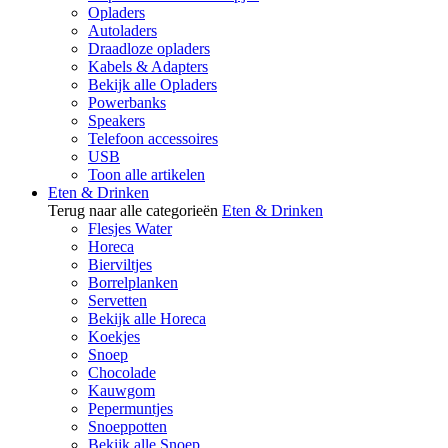
Opladers
Autoladers
Draadloze opladers
Kabels & Adapters
Bekijk alle Opladers
Powerbanks
Speakers
Telefoon accessoires
USB
Toon alle artikelen
Eten & Drinken
Terug naar alle categorieën
Eten & Drinken
Flesjes Water
Horeca
Bierviltjes
Borrelplanken
Servetten
Bekijk alle Horeca
Koekjes
Snoep
Chocolade
Kauwgom
Pepermuntjes
Snoeppotten
Bekijk alle Snoep