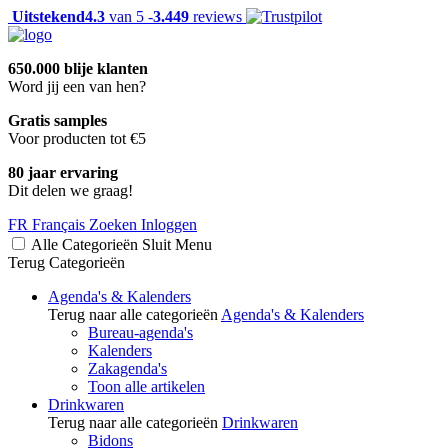
Uitstekend
4.3
van 5 -
3.449
reviews
650.000 blije klanten
Word jij een van hen?
Gratis samples
Voor producten tot €5
80 jaar ervaring
Dit delen we graag!
FR
Français
Zoeken
Inloggen
Alle Categorieën
Sluit
Menu
Terug
Categorieën
Agenda's & Kalenders
Terug naar alle categorieën
Agenda's & Kalenders
Bureau-agenda's
Kalenders
Zakagenda's
Toon alle artikelen
Drinkwaren
Terug naar alle categorieën
Drinkwaren
Bidons