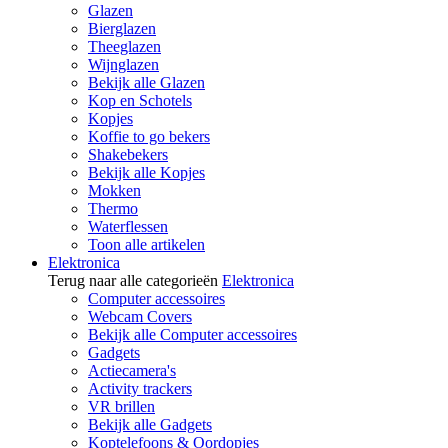
Glazen
Bierglazen
Theeglazen
Wijnglazen
Bekijk alle Glazen
Kop en Schotels
Kopjes
Koffie to go bekers
Shakebekers
Bekijk alle Kopjes
Mokken
Thermo
Waterflessen
Toon alle artikelen
Elektronica
Terug naar alle categorieën
Elektronica
Computer accessoires
Webcam Covers
Bekijk alle Computer accessoires
Gadgets
Actiecamera's
Activity trackers
VR brillen
Bekijk alle Gadgets
Koptelefoons & Oordopjes