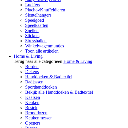
Lucifers
Pluche-/Knuffeldieren
Sleutelhangers
Speelgoed
Speelkaarten
Spellen
Stickers
Stressballen
Winkelwagenmuntjes
Toon alle artikelen
Home & Living
Terug naar alle categorieën
Home & Living
Borden
Dekens
Handdoeken & Badtextiel
Badjassen
Sporthanddoeken
Bekijk alle Handdoeken & Badtextiel
Kaarsen
Keuken
Bestek
Brooddozen
Keukenmessen
Openers