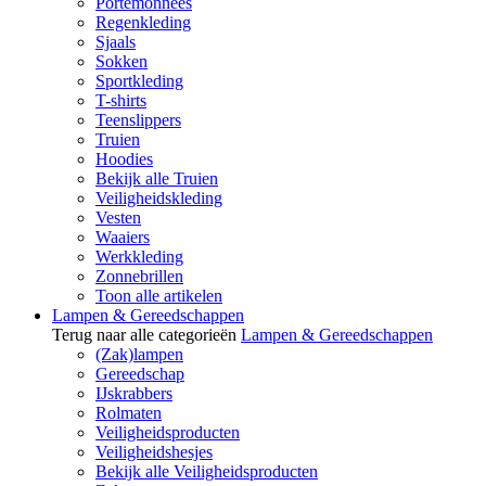
Portemonnees
Regenkleding
Sjaals
Sokken
Sportkleding
T-shirts
Teenslippers
Truien
Hoodies
Bekijk alle Truien
Veiligheidskleding
Vesten
Waaiers
Werkkleding
Zonnebrillen
Toon alle artikelen
Lampen & Gereedschappen
Terug naar alle categorieën
Lampen & Gereedschappen
(Zak)lampen
Gereedschap
IJskrabbers
Rolmaten
Veiligheidsproducten
Veiligheidshesjes
Bekijk alle Veiligheidsproducten