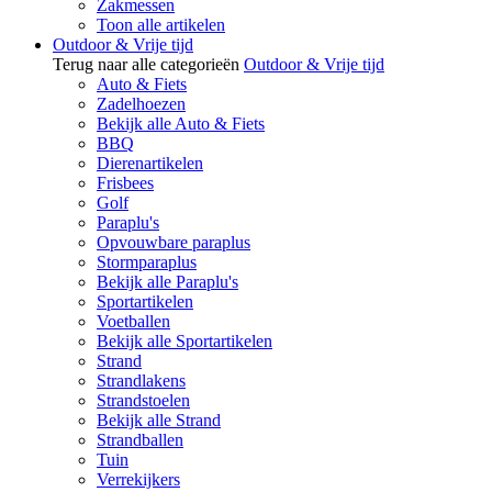
Zakmessen
Toon alle artikelen
Outdoor & Vrije tijd
Terug naar alle categorieën
Outdoor & Vrije tijd
Auto & Fiets
Zadelhoezen
Bekijk alle Auto & Fiets
BBQ
Dierenartikelen
Frisbees
Golf
Paraplu's
Opvouwbare paraplus
Stormparaplus
Bekijk alle Paraplu's
Sportartikelen
Voetballen
Bekijk alle Sportartikelen
Strand
Strandlakens
Strandstoelen
Bekijk alle Strand
Strandballen
Tuin
Verrekijkers