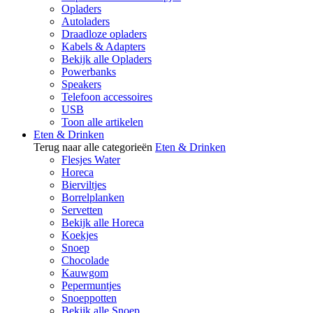
Opladers
Autoladers
Draadloze opladers
Kabels & Adapters
Bekijk alle Opladers
Powerbanks
Speakers
Telefoon accessoires
USB
Toon alle artikelen
Eten & Drinken
Terug naar alle categorieën
Eten & Drinken
Flesjes Water
Horeca
Bierviltjes
Borrelplanken
Servetten
Bekijk alle Horeca
Koekjes
Snoep
Chocolade
Kauwgom
Pepermuntjes
Snoeppotten
Bekijk alle Snoep