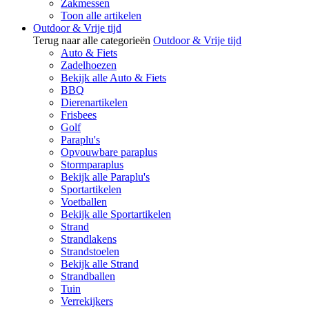
Zakmessen
Toon alle artikelen
Outdoor & Vrije tijd
Terug naar alle categorieën
Outdoor & Vrije tijd
Auto & Fiets
Zadelhoezen
Bekijk alle Auto & Fiets
BBQ
Dierenartikelen
Frisbees
Golf
Paraplu's
Opvouwbare paraplus
Stormparaplus
Bekijk alle Paraplu's
Sportartikelen
Voetballen
Bekijk alle Sportartikelen
Strand
Strandlakens
Strandstoelen
Bekijk alle Strand
Strandballen
Tuin
Verrekijkers