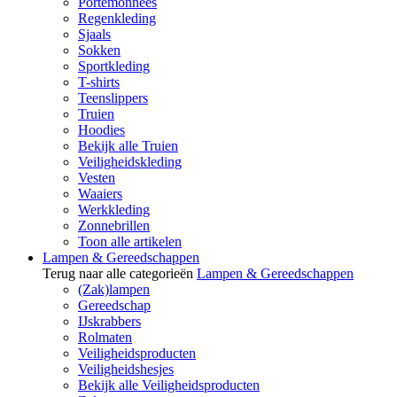
Portemonnees
Regenkleding
Sjaals
Sokken
Sportkleding
T-shirts
Teenslippers
Truien
Hoodies
Bekijk alle Truien
Veiligheidskleding
Vesten
Waaiers
Werkkleding
Zonnebrillen
Toon alle artikelen
Lampen & Gereedschappen
Terug naar alle categorieën
Lampen & Gereedschappen
(Zak)lampen
Gereedschap
IJskrabbers
Rolmaten
Veiligheidsproducten
Veiligheidshesjes
Bekijk alle Veiligheidsproducten