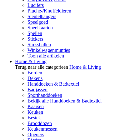
Lucifers
Pluche-/Knuffeldieren
Sleutelhangers
Speelgoed
Speelkaarten
Spellen
Stickers
Stressballen
Winkelwagenmuntjes
Toon alle artikelen
Home & Living
Terug naar alle categorieën
Home & Living
Borden
Dekens
Handdoeken & Badtextiel
Badjassen
Sporthanddoeken
Bekijk alle Handdoeken & Badtextiel
Kaarsen
Keuken
Bestek
Brooddozen
Keukenmessen
Openers