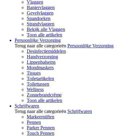
Vlaggen
Baniervlaggen
Gevelvlaggen
Spandoeken
Strandvlaggen
Bekijk alle Vlaggen
Toon alle artikelen
Persoonlijke Verzorging
Terug naar alle categorieën
Persoonlijke Verzorging
Desinfectiemiddelen
Handverzorging
Lippenbalsems
Mondmaskers
Tissues
Toiletartikelen
Toilettassen
Wellness
Zonnebrandcrème
Toon alle artikelen
Schrijfwaren
Terug naar alle categorieën
Schrijfwaren
Markeerstiften
Pennen
Parker Pennen
Touch Pennen