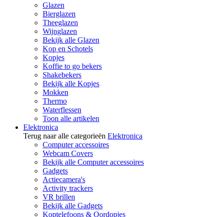
Glazen
Bierglazen
Theeglazen
Wijnglazen
Bekijk alle Glazen
Kop en Schotels
Kopjes
Koffie to go bekers
Shakebekers
Bekijk alle Kopjes
Mokken
Thermo
Waterflessen
Toon alle artikelen
Elektronica
Terug naar alle categorieën
Elektronica
Computer accessoires
Webcam Covers
Bekijk alle Computer accessoires
Gadgets
Actiecamera's
Activity trackers
VR brillen
Bekijk alle Gadgets
Koptelefoons & Oordopjes