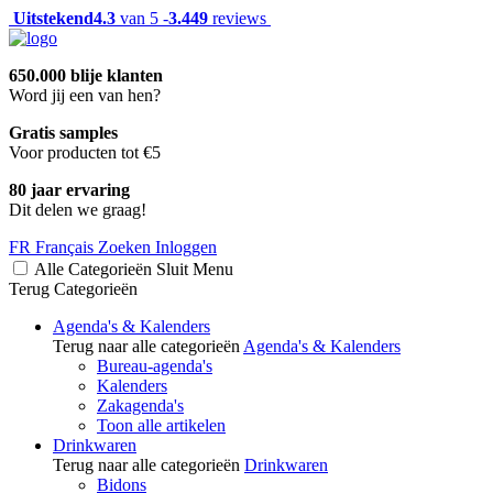
Uitstekend
4.3
van 5 -
3.449
reviews
650.000 blije klanten
Word jij een van hen?
Gratis samples
Voor producten tot €5
80 jaar ervaring
Dit delen we graag!
FR
Français
Zoeken
Inloggen
Alle Categorieën
Sluit
Menu
Terug
Categorieën
Agenda's & Kalenders
Terug naar alle categorieën
Agenda's & Kalenders
Bureau-agenda's
Kalenders
Zakagenda's
Toon alle artikelen
Drinkwaren
Terug naar alle categorieën
Drinkwaren
Bidons