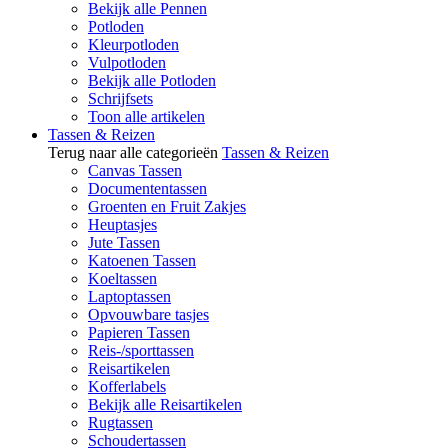
Bekijk alle Pennen
Potloden
Kleurpotloden
Vulpotloden
Bekijk alle Potloden
Schrijfsets
Toon alle artikelen
Tassen & Reizen
Terug naar alle categorieën
Tassen & Reizen
Canvas Tassen
Documententassen
Groenten en Fruit Zakjes
Heuptasjes
Jute Tassen
Katoenen Tassen
Koeltassen
Laptoptassen
Opvouwbare tasjes
Papieren Tassen
Reis-/sporttassen
Reisartikelen
Kofferlabels
Bekijk alle Reisartikelen
Rugtassen
Schoudertassen