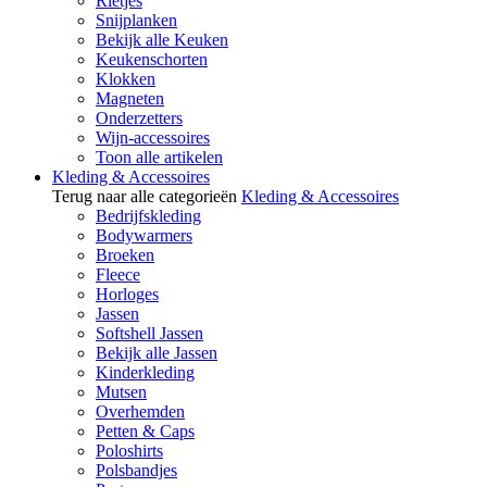
Rietjes
Snijplanken
Bekijk alle Keuken
Keukenschorten
Klokken
Magneten
Onderzetters
Wijn-accessoires
Toon alle artikelen
Kleding & Accessoires
Terug naar alle categorieën
Kleding & Accessoires
Bedrijfskleding
Bodywarmers
Broeken
Fleece
Horloges
Jassen
Softshell Jassen
Bekijk alle Jassen
Kinderkleding
Mutsen
Overhemden
Petten & Caps
Poloshirts
Polsbandjes