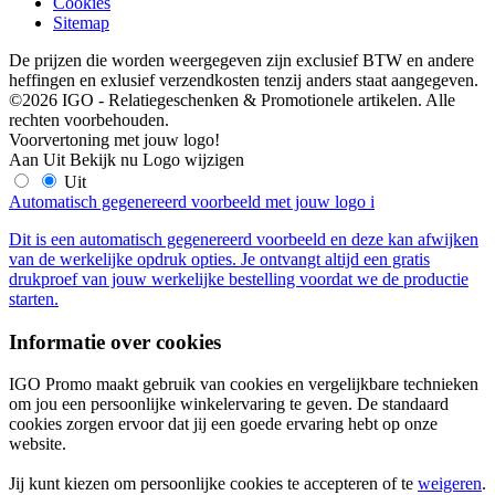
Cookies
Sitemap
De prijzen die worden weergegeven zijn exclusief BTW en andere
heffingen en exlusief verzendkosten tenzij anders staat aangegeven.
©2026 IGO - Relatiegeschenken & Promotionele artikelen. Alle
rechten voorbehouden.
Voorvertoning met jouw logo!
Aan
Uit
Bekijk nu
Logo wijzigen
Uit
Automatisch gegenereerd voorbeeld met jouw logo
i
Dit is een automatisch gegenereerd voorbeeld en deze kan afwijken
van de werkelijke opdruk opties. Je ontvangt altijd een gratis
drukproef van jouw werkelijke bestelling voordat we de productie
starten.
Informatie over cookies
IGO Promo maakt gebruik van cookies en vergelijkbare technieken
om jou een persoonlijke winkelervaring te geven. De standaard
cookies zorgen ervoor dat jij een goede ervaring hebt op onze
website.
Jij kunt kiezen om persoonlijke cookies te accepteren of te
weigeren
.