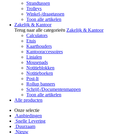
Strandtassen
Trolleys
Winkel-/draagtassen
Toon alle artikelen
Zakelijk & Kantoor
Terug naar alle categorieën
Zakelijk & Kantoor
Calculators
Etuis
Kaarthouders
Kantooraccessoires
Linialen
Mousepads
Notitieblokken
Notitieboeken
Post-It
Rollup banners
Schrijf-/Documentenmappen
Toon alle artikelen
Alle producten
Onze selectie
Aanbiedingen
Snelle Levering
Duurzaam
Nieuw