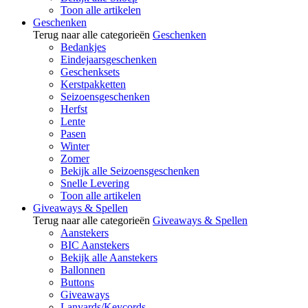
Toon alle artikelen
Geschenken
Terug naar alle categorieën
Geschenken
Bedankjes
Eindejaarsgeschenken
Geschenksets
Kerstpakketten
Seizoensgeschenken
Herfst
Lente
Pasen
Winter
Zomer
Bekijk alle Seizoensgeschenken
Snelle Levering
Toon alle artikelen
Giveaways & Spellen
Terug naar alle categorieën
Giveaways & Spellen
Aanstekers
BIC Aanstekers
Bekijk alle Aanstekers
Ballonnen
Buttons
Giveaways
Lanyards/Keycords