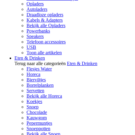
Opladers
Autoladers
Draadloze opladers
Kabels & Adapters
Bekijk alle Opladers
Powerbanks
Speakers
Telefoon accessoires
USB
Toon alle artikelen
Eten & Drinken
Terug naar alle categorieën
Eten & Drinken
Flesjes Water
Horeca
Bierviltjes
Borrelplanken
Servetten
Bekijk alle Horeca
Koekjes
Snoep
Chocolade
Kauwgom
Pepermuntjes
Snoeppotten
Bekijk alle Snoep