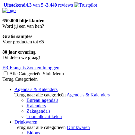
Uitstekend
4.3
van 5 -
3.449
reviews
650.000 blije klanten
Word jij een van hen?
Gratis samples
Voor producten tot €5
80 jaar ervaring
Dit delen we graag!
FR
Français
Zoeken
Inloggen
Alle Categorieën
Sluit
Menu
Terug
Categorieën
Agenda's & Kalenders
Terug naar alle categorieën
Agenda's & Kalenders
Bureau-agenda's
Kalenders
Zakagenda's
Toon alle artikelen
Drinkwaren
Terug naar alle categorieën
Drinkwaren
Bidons