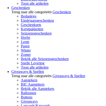
Toon alle artikelen
Geschenken
Terug naar alle categorieën
Geschenken
Bedankjes
Eindejaarsgeschenken
Geschenksets
Kerstpakketten
Seizoensgeschenken
Herfst
Lente
Pasen
Winter
Zomer
Bekijk alle Seizoensgeschenken
Snelle Levering
Toon alle artikelen
Giveaways & Spellen
Terug naar alle categorieën
Giveaways & Spellen
Aanstekers
BIC Aanstekers
Bekijk alle Aanstekers
Ballonnen
Buttons
Giveaways
Lanyards/Keycords