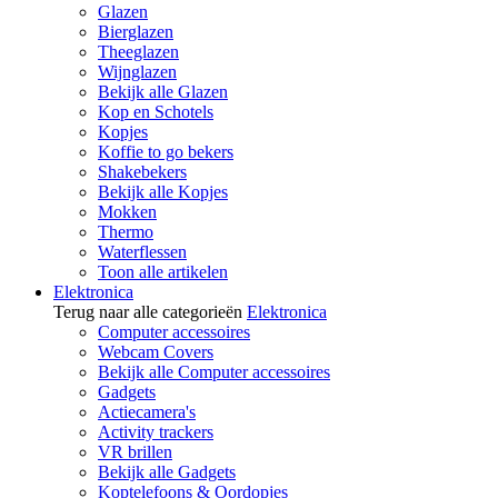
Glazen
Bierglazen
Theeglazen
Wijnglazen
Bekijk alle Glazen
Kop en Schotels
Kopjes
Koffie to go bekers
Shakebekers
Bekijk alle Kopjes
Mokken
Thermo
Waterflessen
Toon alle artikelen
Elektronica
Terug naar alle categorieën
Elektronica
Computer accessoires
Webcam Covers
Bekijk alle Computer accessoires
Gadgets
Actiecamera's
Activity trackers
VR brillen
Bekijk alle Gadgets
Koptelefoons & Oordopjes