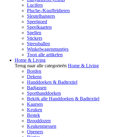
Lucifers
Pluche-/Knuffeldieren
Sleutelhangers
Speelgoed
Speelkaarten
Spellen
Stickers
Stressballen
Winkelwagenmuntjes
Toon alle artikelen
Home & Living
Terug naar alle categorieën
Home & Living
Borden
Dekens
Handdoeken & Badtextiel
Badjassen
Sporthanddoeken
Bekijk alle Handdoeken & Badtextiel
Kaarsen
Keuken
Bestek
Brooddozen
Keukenmessen
Openers