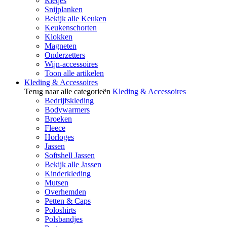
Rietjes
Snijplanken
Bekijk alle Keuken
Keukenschorten
Klokken
Magneten
Onderzetters
Wijn-accessoires
Toon alle artikelen
Kleding & Accessoires
Terug naar alle categorieën
Kleding & Accessoires
Bedrijfskleding
Bodywarmers
Broeken
Fleece
Horloges
Jassen
Softshell Jassen
Bekijk alle Jassen
Kinderkleding
Mutsen
Overhemden
Petten & Caps
Poloshirts
Polsbandjes