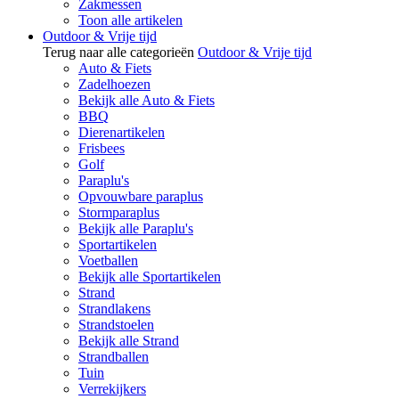
Zakmessen
Toon alle artikelen
Outdoor & Vrije tijd
Terug naar alle categorieën
Outdoor & Vrije tijd
Auto & Fiets
Zadelhoezen
Bekijk alle Auto & Fiets
BBQ
Dierenartikelen
Frisbees
Golf
Paraplu's
Opvouwbare paraplus
Stormparaplus
Bekijk alle Paraplu's
Sportartikelen
Voetballen
Bekijk alle Sportartikelen
Strand
Strandlakens
Strandstoelen
Bekijk alle Strand
Strandballen
Tuin
Verrekijkers