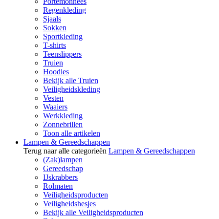
Portemonnees
Regenkleding
Sjaals
Sokken
Sportkleding
T-shirts
Teenslippers
Truien
Hoodies
Bekijk alle Truien
Veiligheidskleding
Vesten
Waaiers
Werkkleding
Zonnebrillen
Toon alle artikelen
Lampen & Gereedschappen
Terug naar alle categorieën
Lampen & Gereedschappen
(Zak)lampen
Gereedschap
IJskrabbers
Rolmaten
Veiligheidsproducten
Veiligheidshesjes
Bekijk alle Veiligheidsproducten