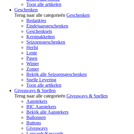
Toon alle artikelen
Geschenken
Terug naar alle categorieën
Geschenken
Bedankjes
Eindejaarsgeschenken
Geschenksets
Kerstpakketten
Seizoensgeschenken
Herfst
Lente
Pasen
Winter
Zomer
Bekijk alle Seizoensgeschenken
Snelle Levering
Toon alle artikelen
Giveaways & Spellen
Terug naar alle categorieën
Giveaways & Spellen
Aanstekers
BIC Aanstekers
Bekijk alle Aanstekers
Ballonnen
Buttons
Giveaways
Lanyards/Keycords