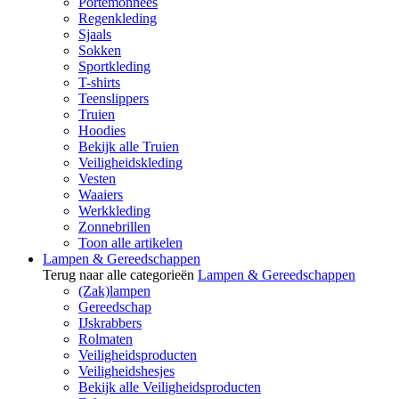
Portemonnees
Regenkleding
Sjaals
Sokken
Sportkleding
T-shirts
Teenslippers
Truien
Hoodies
Bekijk alle Truien
Veiligheidskleding
Vesten
Waaiers
Werkkleding
Zonnebrillen
Toon alle artikelen
Lampen & Gereedschappen
Terug naar alle categorieën
Lampen & Gereedschappen
(Zak)lampen
Gereedschap
IJskrabbers
Rolmaten
Veiligheidsproducten
Veiligheidshesjes
Bekijk alle Veiligheidsproducten