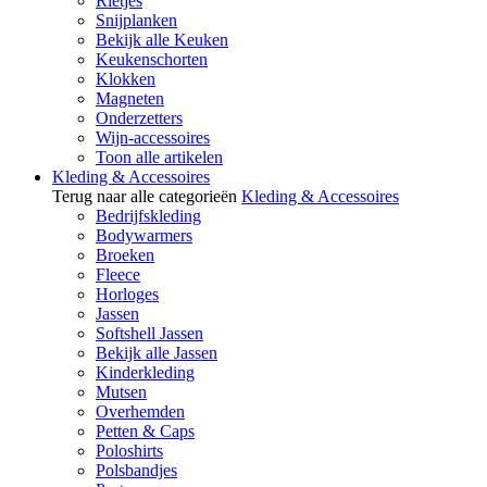
Rietjes
Snijplanken
Bekijk alle Keuken
Keukenschorten
Klokken
Magneten
Onderzetters
Wijn-accessoires
Toon alle artikelen
Kleding & Accessoires
Terug naar alle categorieën
Kleding & Accessoires
Bedrijfskleding
Bodywarmers
Broeken
Fleece
Horloges
Jassen
Softshell Jassen
Bekijk alle Jassen
Kinderkleding
Mutsen
Overhemden
Petten & Caps
Poloshirts
Polsbandjes