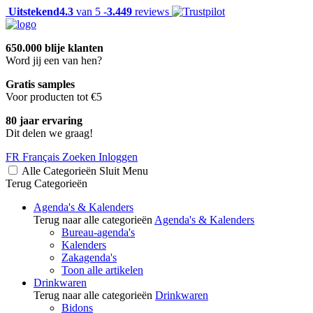
Uitstekend
4.3
van 5 -
3.449
reviews
650.000 blije klanten
Word jij een van hen?
Gratis samples
Voor producten tot €5
80 jaar ervaring
Dit delen we graag!
FR
Français
Zoeken
Inloggen
Alle Categorieën
Sluit
Menu
Terug
Categorieën
Agenda's & Kalenders
Terug naar alle categorieën
Agenda's & Kalenders
Bureau-agenda's
Kalenders
Zakagenda's
Toon alle artikelen
Drinkwaren
Terug naar alle categorieën
Drinkwaren
Bidons