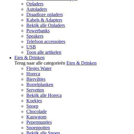
Opladers
Autoladers
Draadloze opladers
Kabels & Adapters
Bekijk alle Opladers
Powerbanks
Speakers
Telefoon accessoires
USB
Toon alle artikelen
Eten & Drinken
Terug naar alle categorieën
Eten & Drinken
Flesjes Water
Horeca
Bierviltjes
Borrelplanken
Servetten
Bekijk alle Horeca
Koekjes
Snoep
Chocolade
Kauwgom
Pepermuntjes
Snoeppotten
Bekijk alle Snoep