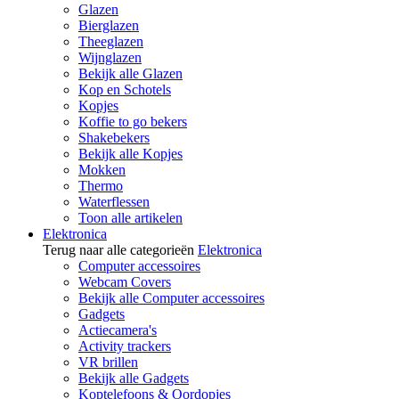
Glazen
Bierglazen
Theeglazen
Wijnglazen
Bekijk alle Glazen
Kop en Schotels
Kopjes
Koffie to go bekers
Shakebekers
Bekijk alle Kopjes
Mokken
Thermo
Waterflessen
Toon alle artikelen
Elektronica
Terug naar alle categorieën
Elektronica
Computer accessoires
Webcam Covers
Bekijk alle Computer accessoires
Gadgets
Actiecamera's
Activity trackers
VR brillen
Bekijk alle Gadgets
Koptelefoons & Oordopjes