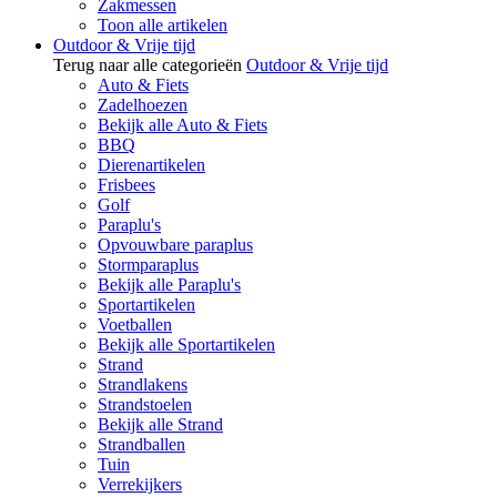
Zakmessen
Toon alle artikelen
Outdoor & Vrije tijd
Terug naar alle categorieën
Outdoor & Vrije tijd
Auto & Fiets
Zadelhoezen
Bekijk alle Auto & Fiets
BBQ
Dierenartikelen
Frisbees
Golf
Paraplu's
Opvouwbare paraplus
Stormparaplus
Bekijk alle Paraplu's
Sportartikelen
Voetballen
Bekijk alle Sportartikelen
Strand
Strandlakens
Strandstoelen
Bekijk alle Strand
Strandballen
Tuin
Verrekijkers