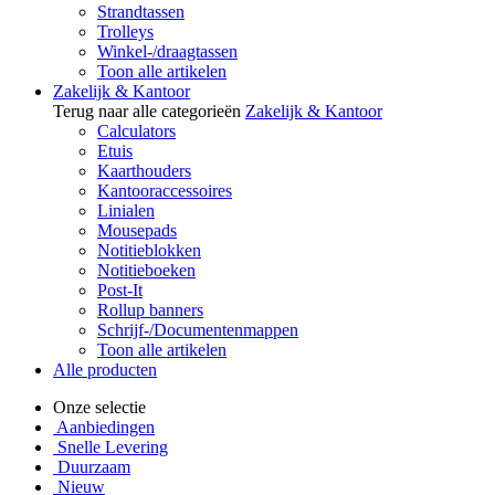
Strandtassen
Trolleys
Winkel-/draagtassen
Toon alle artikelen
Zakelijk & Kantoor
Terug naar alle categorieën
Zakelijk & Kantoor
Calculators
Etuis
Kaarthouders
Kantooraccessoires
Linialen
Mousepads
Notitieblokken
Notitieboeken
Post-It
Rollup banners
Schrijf-/Documentenmappen
Toon alle artikelen
Alle producten
Onze selectie
Aanbiedingen
Snelle Levering
Duurzaam
Nieuw