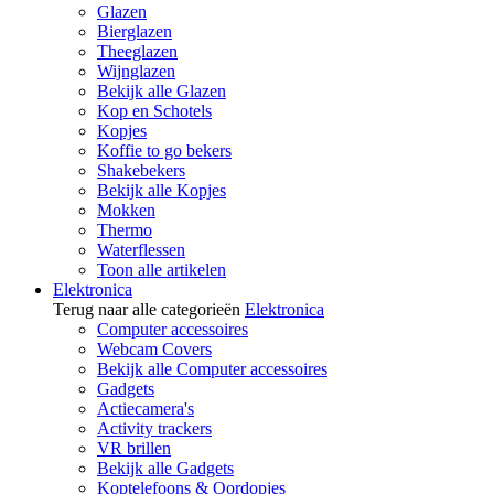
Glazen
Bierglazen
Theeglazen
Wijnglazen
Bekijk alle Glazen
Kop en Schotels
Kopjes
Koffie to go bekers
Shakebekers
Bekijk alle Kopjes
Mokken
Thermo
Waterflessen
Toon alle artikelen
Elektronica
Terug naar alle categorieën
Elektronica
Computer accessoires
Webcam Covers
Bekijk alle Computer accessoires
Gadgets
Actiecamera's
Activity trackers
VR brillen
Bekijk alle Gadgets
Koptelefoons & Oordopjes