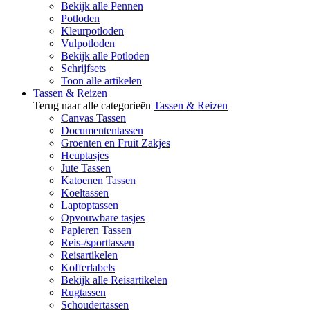
Bekijk alle Pennen
Potloden
Kleurpotloden
Vulpotloden
Bekijk alle Potloden
Schrijfsets
Toon alle artikelen
Tassen & Reizen
Terug naar alle categorieën
Tassen & Reizen
Canvas Tassen
Documententassen
Groenten en Fruit Zakjes
Heuptasjes
Jute Tassen
Katoenen Tassen
Koeltassen
Laptoptassen
Opvouwbare tasjes
Papieren Tassen
Reis-/sporttassen
Reisartikelen
Kofferlabels
Bekijk alle Reisartikelen
Rugtassen
Schoudertassen