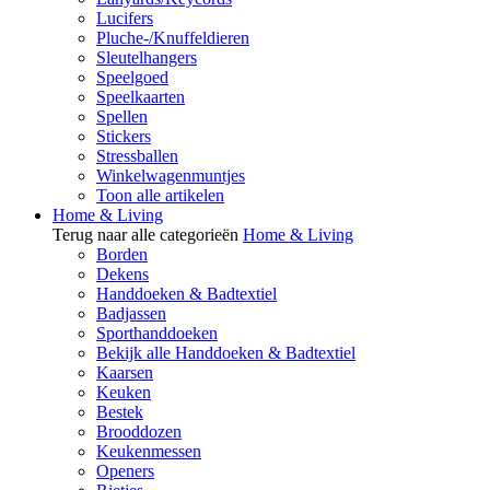
Lucifers
Pluche-/Knuffeldieren
Sleutelhangers
Speelgoed
Speelkaarten
Spellen
Stickers
Stressballen
Winkelwagenmuntjes
Toon alle artikelen
Home & Living
Terug naar alle categorieën
Home & Living
Borden
Dekens
Handdoeken & Badtextiel
Badjassen
Sporthanddoeken
Bekijk alle Handdoeken & Badtextiel
Kaarsen
Keuken
Bestek
Brooddozen
Keukenmessen
Openers