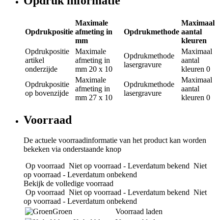
Opdruk informatie
Maximale
Maximaal
Opdrukpositie
afmeting in
Opdrukmethode
aantal
mm
kleuren
Opdrukpositie
Maximale
Maximaal
Opdrukmethode
artikel
afmeting in
aantal
lasergravure
onderzijde
mm
20 x 10
kleuren
0
Maximale
Maximaal
Opdrukpositie
Opdrukmethode
afmeting in
aantal
op bovenzijde
lasergravure
mm
27 x 10
kleuren
0
Voorraad
De actuele voorraadinformatie van het product kan worden
bekeken via onderstaande knop
Op voorraad
Niet op voorraad - Leverdatum bekend
Niet
op voorraad - Leverdatum onbekend
Bekijk de volledige voorraad
Op voorraad
Niet op voorraad - Leverdatum bekend
Niet
op voorraad - Leverdatum onbekend
Groen
Voorraad laden