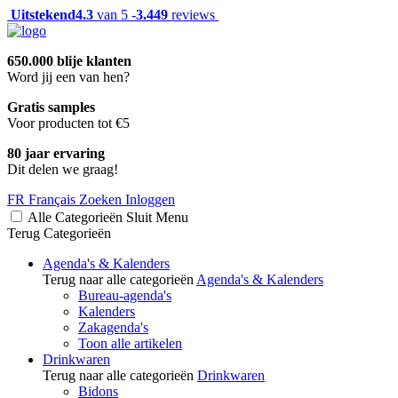
Uitstekend
4.3
van 5 -
3.449
reviews
650.000 blije klanten
Word jij een van hen?
Gratis samples
Voor producten tot €5
80 jaar ervaring
Dit delen we graag!
FR
Français
Zoeken
Inloggen
Alle Categorieën
Sluit
Menu
Terug
Categorieën
Agenda's & Kalenders
Terug naar alle categorieën
Agenda's & Kalenders
Bureau-agenda's
Kalenders
Zakagenda's
Toon alle artikelen
Drinkwaren
Terug naar alle categorieën
Drinkwaren
Bidons