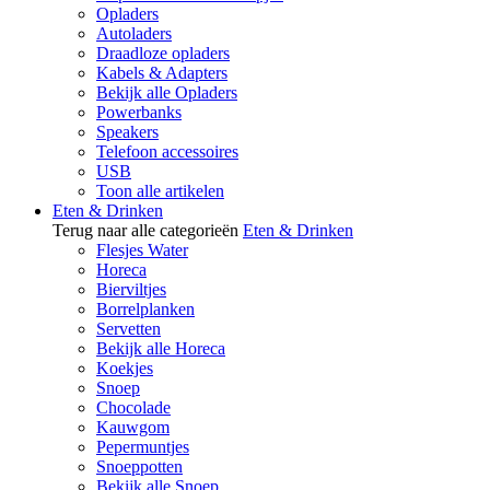
Opladers
Autoladers
Draadloze opladers
Kabels & Adapters
Bekijk alle Opladers
Powerbanks
Speakers
Telefoon accessoires
USB
Toon alle artikelen
Eten & Drinken
Terug naar alle categorieën
Eten & Drinken
Flesjes Water
Horeca
Bierviltjes
Borrelplanken
Servetten
Bekijk alle Horeca
Koekjes
Snoep
Chocolade
Kauwgom
Pepermuntjes
Snoeppotten
Bekijk alle Snoep