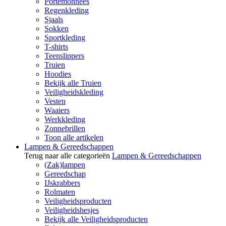
Portemonnees
Regenkleding
Sjaals
Sokken
Sportkleding
T-shirts
Teenslippers
Truien
Hoodies
Bekijk alle Truien
Veiligheidskleding
Vesten
Waaiers
Werkkleding
Zonnebrillen
Toon alle artikelen
Lampen & Gereedschappen
Terug naar alle categorieën
Lampen & Gereedschappen
(Zak)lampen
Gereedschap
IJskrabbers
Rolmaten
Veiligheidsproducten
Veiligheidshesjes
Bekijk alle Veiligheidsproducten