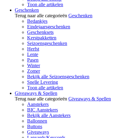
Toon alle artikelen
Geschenken
Terug naar alle categorieën
Geschenken
Bedankjes
Eindejaarsgeschenken
Geschenksets
Kerstpakketten
Seizoensgeschenken
Herfst
Lente
Pasen
Winter
Zomer
Bekijk alle Seizoensgeschenken
Snelle Levering
Toon alle artikelen
Giveaways & Spellen
Terug naar alle categorieën
Giveaways & Spellen
Aanstekers
BIC Aanstekers
Bekijk alle Aanstekers
Ballonnen
Buttons
Giveaways
Lanyards/Keycords