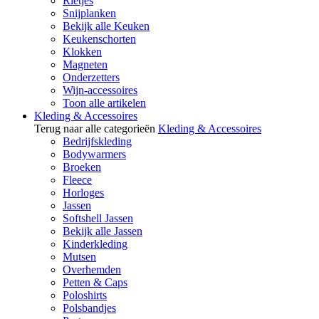
Rietjes
Snijplanken
Bekijk alle Keuken
Keukenschorten
Klokken
Magneten
Onderzetters
Wijn-accessoires
Toon alle artikelen
Kleding & Accessoires
Terug naar alle categorieën
Kleding & Accessoires
Bedrijfskleding
Bodywarmers
Broeken
Fleece
Horloges
Jassen
Softshell Jassen
Bekijk alle Jassen
Kinderkleding
Mutsen
Overhemden
Petten & Caps
Poloshirts
Polsbandjes