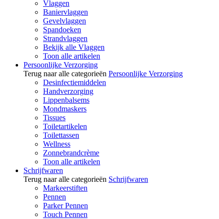
Vlaggen
Baniervlaggen
Gevelvlaggen
Spandoeken
Strandvlaggen
Bekijk alle Vlaggen
Toon alle artikelen
Persoonlijke Verzorging
Terug naar alle categorieën
Persoonlijke Verzorging
Desinfectiemiddelen
Handverzorging
Lippenbalsems
Mondmaskers
Tissues
Toiletartikelen
Toilettassen
Wellness
Zonnebrandcrème
Toon alle artikelen
Schrijfwaren
Terug naar alle categorieën
Schrijfwaren
Markeerstiften
Pennen
Parker Pennen
Touch Pennen