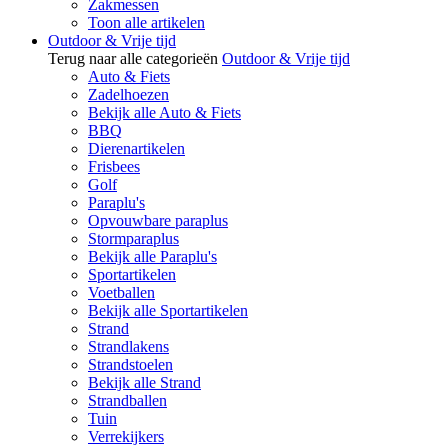
Zakmessen
Toon alle artikelen
Outdoor & Vrije tijd
Terug naar alle categorieën
Outdoor & Vrije tijd
Auto & Fiets
Zadelhoezen
Bekijk alle Auto & Fiets
BBQ
Dierenartikelen
Frisbees
Golf
Paraplu's
Opvouwbare paraplus
Stormparaplus
Bekijk alle Paraplu's
Sportartikelen
Voetballen
Bekijk alle Sportartikelen
Strand
Strandlakens
Strandstoelen
Bekijk alle Strand
Strandballen
Tuin
Verrekijkers