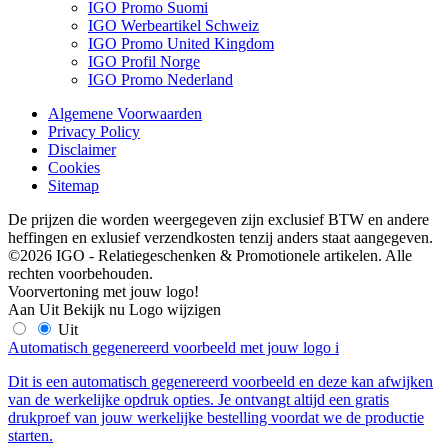
IGO Promo Suomi
IGO Werbeartikel Schweiz
IGO Promo United Kingdom
IGO Profil Norge
IGO Promo Nederland
Algemene Voorwaarden
Privacy Policy
Disclaimer
Cookies
Sitemap
De prijzen die worden weergegeven zijn exclusief BTW en andere
heffingen en exlusief verzendkosten tenzij anders staat aangegeven.
©2026 IGO - Relatiegeschenken & Promotionele artikelen. Alle
rechten voorbehouden.
Voorvertoning met jouw logo!
Aan
Uit
Bekijk nu
Logo wijzigen
Uit
Automatisch gegenereerd voorbeeld met jouw logo
i
Dit is een automatisch gegenereerd voorbeeld en deze kan afwijken
van de werkelijke opdruk opties. Je ontvangt altijd een gratis
drukproef van jouw werkelijke bestelling voordat we de productie
starten.