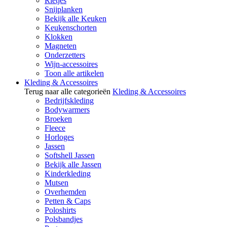
Rietjes
Snijplanken
Bekijk alle Keuken
Keukenschorten
Klokken
Magneten
Onderzetters
Wijn-accessoires
Toon alle artikelen
Kleding & Accessoires
Terug naar alle categorieën
Kleding & Accessoires
Bedrijfskleding
Bodywarmers
Broeken
Fleece
Horloges
Jassen
Softshell Jassen
Bekijk alle Jassen
Kinderkleding
Mutsen
Overhemden
Petten & Caps
Poloshirts
Polsbandjes