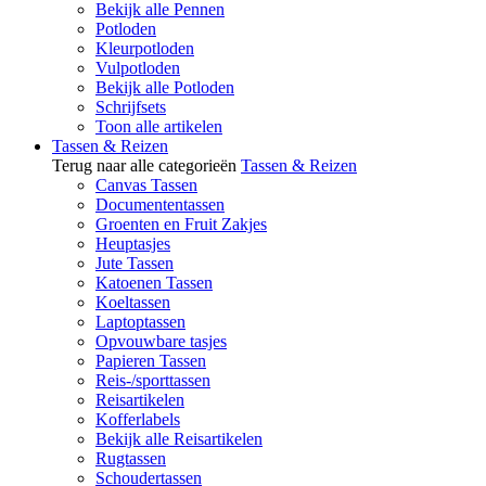
Bekijk alle Pennen
Potloden
Kleurpotloden
Vulpotloden
Bekijk alle Potloden
Schrijfsets
Toon alle artikelen
Tassen & Reizen
Terug naar alle categorieën
Tassen & Reizen
Canvas Tassen
Documententassen
Groenten en Fruit Zakjes
Heuptasjes
Jute Tassen
Katoenen Tassen
Koeltassen
Laptoptassen
Opvouwbare tasjes
Papieren Tassen
Reis-/sporttassen
Reisartikelen
Kofferlabels
Bekijk alle Reisartikelen
Rugtassen
Schoudertassen