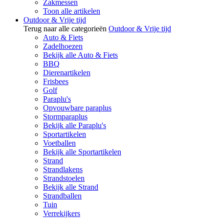
Zakmessen
Toon alle artikelen
Outdoor & Vrije tijd
Terug naar alle categorieën
Outdoor & Vrije tijd
Auto & Fiets
Zadelhoezen
Bekijk alle Auto & Fiets
BBQ
Dierenartikelen
Frisbees
Golf
Paraplu's
Opvouwbare paraplus
Stormparaplus
Bekijk alle Paraplu's
Sportartikelen
Voetballen
Bekijk alle Sportartikelen
Strand
Strandlakens
Strandstoelen
Bekijk alle Strand
Strandballen
Tuin
Verrekijkers