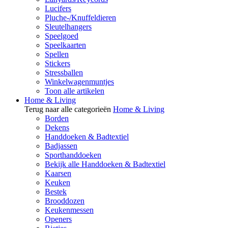
Lucifers
Pluche-/Knuffeldieren
Sleutelhangers
Speelgoed
Speelkaarten
Spellen
Stickers
Stressballen
Winkelwagenmuntjes
Toon alle artikelen
Home & Living
Terug naar alle categorieën
Home & Living
Borden
Dekens
Handdoeken & Badtextiel
Badjassen
Sporthanddoeken
Bekijk alle Handdoeken & Badtextiel
Kaarsen
Keuken
Bestek
Brooddozen
Keukenmessen
Openers