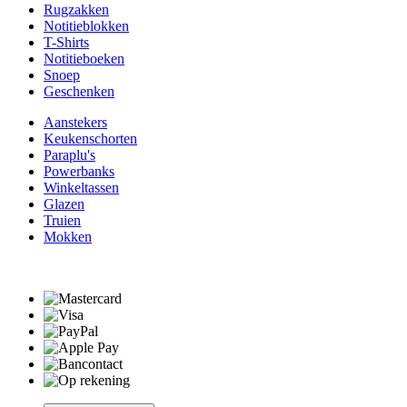
Rugzakken
Notitieblokken
T-Shirts
Notitieboeken
Snoep
Geschenken
Aanstekers
Keukenschorten
Paraplu's
Powerbanks
Winkeltassen
Glazen
Truien
Mokken