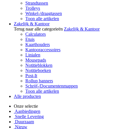
Strandtassen
Trolleys
Winkel-/draagtassen
Toon alle artikelen
Zakelijk & Kantoor
Terug naar alle categorieën
Zakelijk & Kantoor
Calculators
Etuis
Kaarthouders
Kantooraccessoires
Linialen
Mousepads
Notitieblokken
Notitieboeken
Post-It
Rollup banners
Schrijf-/Documentenmappen
Toon alle artikelen
Alle producten
Onze selectie
Aanbiedingen
Snelle Levering
Duurzaam
Nieuw