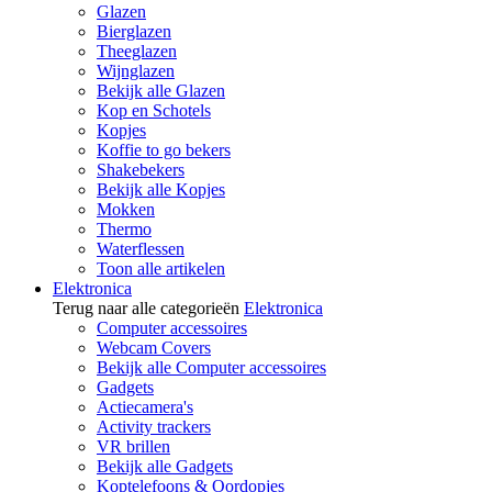
Glazen
Bierglazen
Theeglazen
Wijnglazen
Bekijk alle Glazen
Kop en Schotels
Kopjes
Koffie to go bekers
Shakebekers
Bekijk alle Kopjes
Mokken
Thermo
Waterflessen
Toon alle artikelen
Elektronica
Terug naar alle categorieën
Elektronica
Computer accessoires
Webcam Covers
Bekijk alle Computer accessoires
Gadgets
Actiecamera's
Activity trackers
VR brillen
Bekijk alle Gadgets
Koptelefoons & Oordopjes