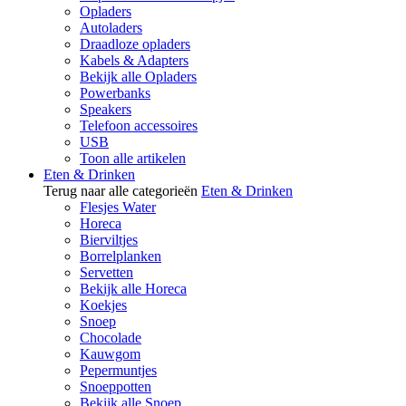
Opladers
Autoladers
Draadloze opladers
Kabels & Adapters
Bekijk alle Opladers
Powerbanks
Speakers
Telefoon accessoires
USB
Toon alle artikelen
Eten & Drinken
Terug naar alle categorieën
Eten & Drinken
Flesjes Water
Horeca
Bierviltjes
Borrelplanken
Servetten
Bekijk alle Horeca
Koekjes
Snoep
Chocolade
Kauwgom
Pepermuntjes
Snoeppotten
Bekijk alle Snoep