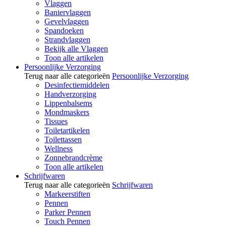
Vlaggen
Baniervlaggen
Gevelvlaggen
Spandoeken
Strandvlaggen
Bekijk alle Vlaggen
Toon alle artikelen
Persoonlijke Verzorging
Terug naar alle categorieën
Persoonlijke Verzorging
Desinfectiemiddelen
Handverzorging
Lippenbalsems
Mondmaskers
Tissues
Toiletartikelen
Toilettassen
Wellness
Zonnebrandcrème
Toon alle artikelen
Schrijfwaren
Terug naar alle categorieën
Schrijfwaren
Markeerstiften
Pennen
Parker Pennen
Touch Pennen