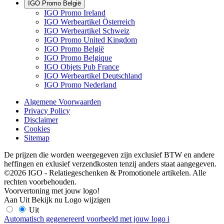
IGO Promo België
IGO Promo Ireland
IGO Werbeartikel Österreich
IGO Werbeartikel Schweiz
IGO Promo United Kingdom
IGO Promo België
IGO Promo Belgique
IGO Objets Pub France
IGO Werbeartikel Deutschland
IGO Promo Nederland
Algemene Voorwaarden
Privacy Policy
Disclaimer
Cookies
Sitemap
De prijzen die worden weergegeven zijn exclusief BTW en andere
heffingen en exlusief verzendkosten tenzij anders staat aangegeven.
©2026 IGO - Relatiegeschenken & Promotionele artikelen. Alle
rechten voorbehouden.
Voorvertoning met jouw logo!
Aan
Uit
Bekijk nu
Logo wijzigen
Uit
Automatisch gegenereerd voorbeeld met jouw logo
i