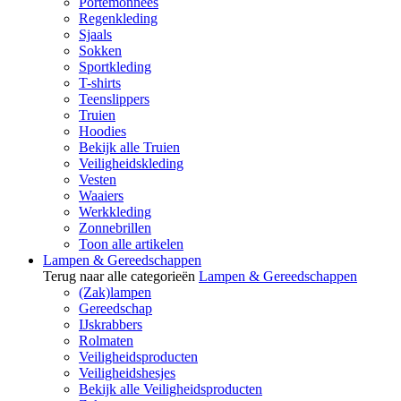
Portemonnees
Regenkleding
Sjaals
Sokken
Sportkleding
T-shirts
Teenslippers
Truien
Hoodies
Bekijk alle Truien
Veiligheidskleding
Vesten
Waaiers
Werkkleding
Zonnebrillen
Toon alle artikelen
Lampen & Gereedschappen
Terug naar alle categorieën
Lampen & Gereedschappen
(Zak)lampen
Gereedschap
IJskrabbers
Rolmaten
Veiligheidsproducten
Veiligheidshesjes
Bekijk alle Veiligheidsproducten