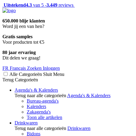
Uitstekend
4.3
van 5 -
3.449
reviews
650.000 blije klanten
Word jij een van hen?
Gratis samples
Voor producten tot €5
80 jaar ervaring
Dit delen we graag!
FR
Français
Zoeken
Inloggen
Alle Categorieën
Sluit
Menu
Terug
Categorieën
Agenda's & Kalenders
Terug naar alle categorieën
Agenda's & Kalenders
Bureau-agenda's
Kalenders
Zakagenda's
Toon alle artikelen
Drinkwaren
Terug naar alle categorieën
Drinkwaren
Bidons