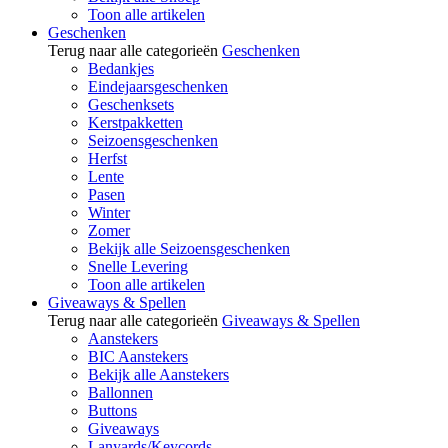
Toon alle artikelen
Geschenken
Terug naar alle categorieën
Geschenken
Bedankjes
Eindejaarsgeschenken
Geschenksets
Kerstpakketten
Seizoensgeschenken
Herfst
Lente
Pasen
Winter
Zomer
Bekijk alle Seizoensgeschenken
Snelle Levering
Toon alle artikelen
Giveaways & Spellen
Terug naar alle categorieën
Giveaways & Spellen
Aanstekers
BIC Aanstekers
Bekijk alle Aanstekers
Ballonnen
Buttons
Giveaways
Lanyards/Keycords