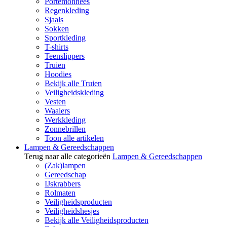
Portemonnees
Regenkleding
Sjaals
Sokken
Sportkleding
T-shirts
Teenslippers
Truien
Hoodies
Bekijk alle Truien
Veiligheidskleding
Vesten
Waaiers
Werkkleding
Zonnebrillen
Toon alle artikelen
Lampen & Gereedschappen
Terug naar alle categorieën
Lampen & Gereedschappen
(Zak)lampen
Gereedschap
IJskrabbers
Rolmaten
Veiligheidsproducten
Veiligheidshesjes
Bekijk alle Veiligheidsproducten