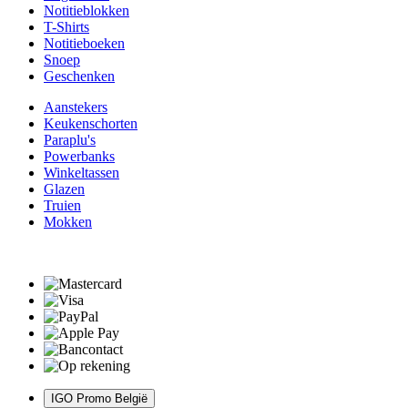
Notitieblokken
T-Shirts
Notitieboeken
Snoep
Geschenken
Aanstekers
Keukenschorten
Paraplu's
Powerbanks
Winkeltassen
Glazen
Truien
Mokken
IGO Promo België