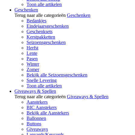
Toon alle artikelen
Geschenken
Terug naar alle categorieën
Geschenken
Bedankjes
Eindejaarsgeschenken
Geschenksets
Kerstpakketten
Seizoensgeschenken
Herfst
Lente
Pasen
Winter
Zomer
Bekijk alle Seizoensgeschenken
Snelle Levering
Toon alle artikelen
Giveaways & Spellen
Terug naar alle categorieën
Giveaways & Spellen
Aanstekers
BIC Aanstekers
Bekijk alle Aanstekers
Ballonnen
Buttons
Giveaways
Lanyards/Keycords