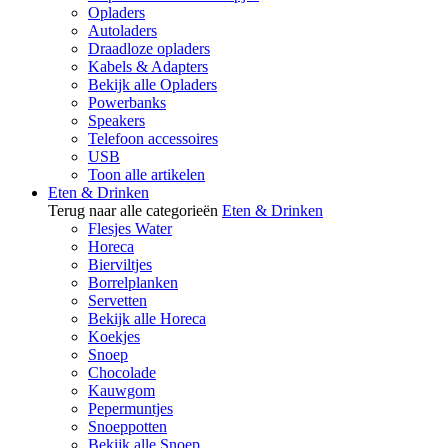
Opladers
Autoladers
Draadloze opladers
Kabels & Adapters
Bekijk alle Opladers
Powerbanks
Speakers
Telefoon accessoires
USB
Toon alle artikelen
Eten & Drinken
Terug naar alle categorieën
Eten & Drinken
Flesjes Water
Horeca
Bierviltjes
Borrelplanken
Servetten
Bekijk alle Horeca
Koekjes
Snoep
Chocolade
Kauwgom
Pepermuntjes
Snoeppotten
Bekijk alle Snoep