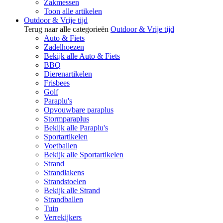
Zakmessen
Toon alle artikelen
Outdoor & Vrije tijd
Terug naar alle categorieën
Outdoor & Vrije tijd
Auto & Fiets
Zadelhoezen
Bekijk alle Auto & Fiets
BBQ
Dierenartikelen
Frisbees
Golf
Paraplu's
Opvouwbare paraplus
Stormparaplus
Bekijk alle Paraplu's
Sportartikelen
Voetballen
Bekijk alle Sportartikelen
Strand
Strandlakens
Strandstoelen
Bekijk alle Strand
Strandballen
Tuin
Verrekijkers