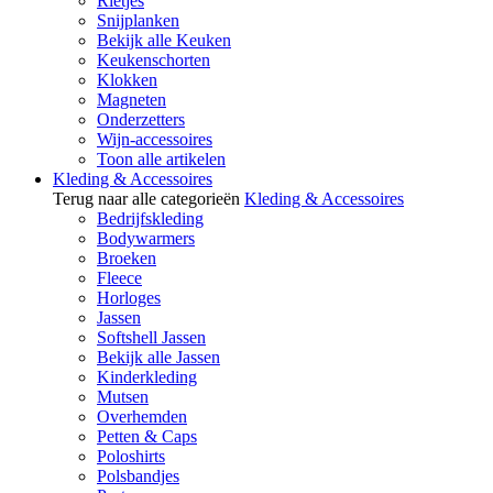
Rietjes
Snijplanken
Bekijk alle Keuken
Keukenschorten
Klokken
Magneten
Onderzetters
Wijn-accessoires
Toon alle artikelen
Kleding & Accessoires
Terug naar alle categorieën
Kleding & Accessoires
Bedrijfskleding
Bodywarmers
Broeken
Fleece
Horloges
Jassen
Softshell Jassen
Bekijk alle Jassen
Kinderkleding
Mutsen
Overhemden
Petten & Caps
Poloshirts
Polsbandjes