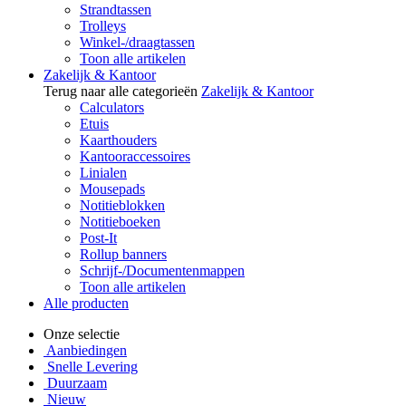
Strandtassen
Trolleys
Winkel-/draagtassen
Toon alle artikelen
Zakelijk & Kantoor
Terug naar alle categorieën
Zakelijk & Kantoor
Calculators
Etuis
Kaarthouders
Kantooraccessoires
Linialen
Mousepads
Notitieblokken
Notitieboeken
Post-It
Rollup banners
Schrijf-/Documentenmappen
Toon alle artikelen
Alle producten
Onze selectie
Aanbiedingen
Snelle Levering
Duurzaam
Nieuw