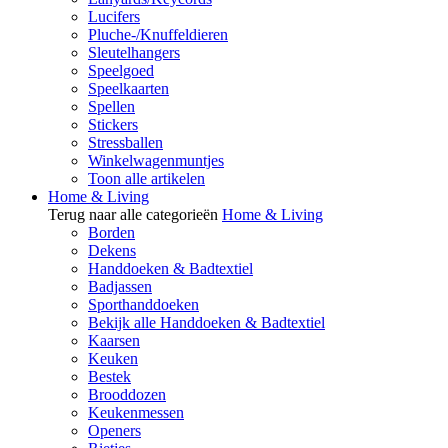
Lucifers
Pluche-/Knuffeldieren
Sleutelhangers
Speelgoed
Speelkaarten
Spellen
Stickers
Stressballen
Winkelwagenmuntjes
Toon alle artikelen
Home & Living
Terug naar alle categorieën
Home & Living
Borden
Dekens
Handdoeken & Badtextiel
Badjassen
Sporthanddoeken
Bekijk alle Handdoeken & Badtextiel
Kaarsen
Keuken
Bestek
Brooddozen
Keukenmessen
Openers