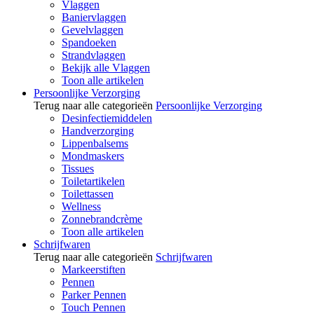
Vlaggen
Baniervlaggen
Gevelvlaggen
Spandoeken
Strandvlaggen
Bekijk alle Vlaggen
Toon alle artikelen
Persoonlijke Verzorging
Terug naar alle categorieën
Persoonlijke Verzorging
Desinfectiemiddelen
Handverzorging
Lippenbalsems
Mondmaskers
Tissues
Toiletartikelen
Toilettassen
Wellness
Zonnebrandcrème
Toon alle artikelen
Schrijfwaren
Terug naar alle categorieën
Schrijfwaren
Markeerstiften
Pennen
Parker Pennen
Touch Pennen