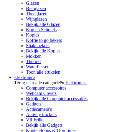
Glazen
Bierglazen
Theeglazen
Wijnglazen
Bekijk alle Glazen
Kop en Schotels
Kopjes
Koffie to go bekers
Shakebekers
Bekijk alle Kopjes
Mokken
Thermo
Waterflessen
Toon alle artikelen
Elektronica
Terug naar alle categorieën
Elektronica
Computer accessoires
Webcam Covers
Bekijk alle Computer accessoires
Gadgets
Actiecamera's
Activity trackers
VR brillen
Bekijk alle Gadgets
Koptelefoons & Oordopjes