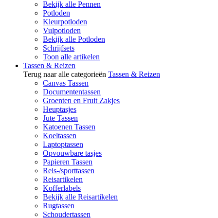
Bekijk alle Pennen
Potloden
Kleurpotloden
Vulpotloden
Bekijk alle Potloden
Schrijfsets
Toon alle artikelen
Tassen & Reizen
Terug naar alle categorieën
Tassen & Reizen
Canvas Tassen
Documententassen
Groenten en Fruit Zakjes
Heuptasjes
Jute Tassen
Katoenen Tassen
Koeltassen
Laptoptassen
Opvouwbare tasjes
Papieren Tassen
Reis-/sporttassen
Reisartikelen
Kofferlabels
Bekijk alle Reisartikelen
Rugtassen
Schoudertassen