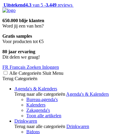
Uitstekend
4.3
van 5 -
3.449
reviews
650.000 blije klanten
Word jij een van hen?
Gratis samples
Voor producten tot €5
80 jaar ervaring
Dit delen we graag!
FR
Français
Zoeken
Inloggen
Alle Categorieën
Sluit
Menu
Terug
Categorieën
Agenda's & Kalenders
Terug naar alle categorieën
Agenda's & Kalenders
Bureau-agenda's
Kalenders
Zakagenda's
Toon alle artikelen
Drinkwaren
Terug naar alle categorieën
Drinkwaren
Bidons