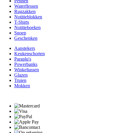
Pennen
Waterflessen
Rugzakken
Notitieblokken
T-Shirts
Notitieboeken
Snoep
Geschenken
Aanstekers
Keukenschorten
Paraplu's
Powerbanks
Winkeltassen
Glazen
Truien
Mokken