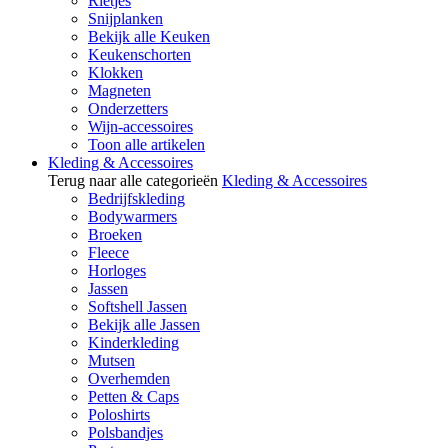
Rietjes
Snijplanken
Bekijk alle Keuken
Keukenschorten
Klokken
Magneten
Onderzetters
Wijn-accessoires
Toon alle artikelen
Kleding & Accessoires
Terug naar alle categorieën
Kleding & Accessoires
Bedrijfskleding
Bodywarmers
Broeken
Fleece
Horloges
Jassen
Softshell Jassen
Bekijk alle Jassen
Kinderkleding
Mutsen
Overhemden
Petten & Caps
Poloshirts
Polsbandjes