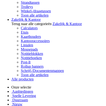
Strandtassen
Trolleys
Winkel-/draagtassen
Toon alle artikelen
Zakelijk & Kantoor
Terug naar alle categorieën
Zakelijk & Kantoor
Calculators
Etuis
Kaarthouders
Kantooraccessoires
Linialen
Mousepads
Notitieblokken
Notitieboeken
Post-It
Rollup banners
Schrijf-/Documentenmappen
Toon alle artikelen
Alle producten
Onze selectie
Aanbiedingen
Snelle Levering
Duurzaam
Nieuw