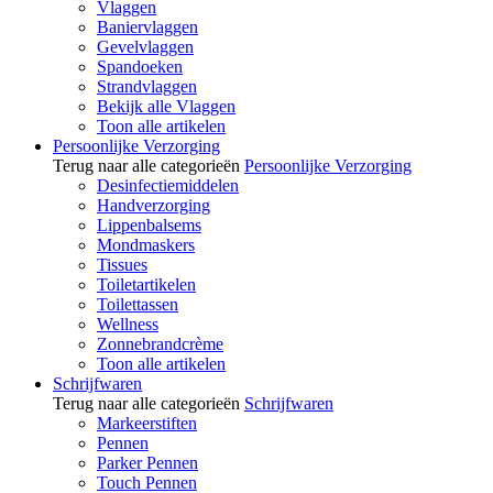
Vlaggen
Baniervlaggen
Gevelvlaggen
Spandoeken
Strandvlaggen
Bekijk alle Vlaggen
Toon alle artikelen
Persoonlijke Verzorging
Terug naar alle categorieën
Persoonlijke Verzorging
Desinfectiemiddelen
Handverzorging
Lippenbalsems
Mondmaskers
Tissues
Toiletartikelen
Toilettassen
Wellness
Zonnebrandcrème
Toon alle artikelen
Schrijfwaren
Terug naar alle categorieën
Schrijfwaren
Markeerstiften
Pennen
Parker Pennen
Touch Pennen