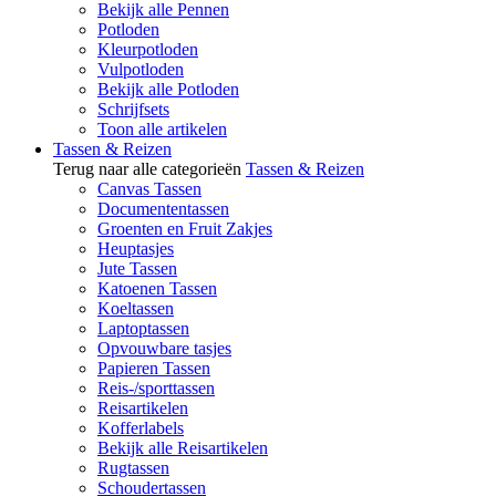
Bekijk alle Pennen
Potloden
Kleurpotloden
Vulpotloden
Bekijk alle Potloden
Schrijfsets
Toon alle artikelen
Tassen & Reizen
Terug naar alle categorieën
Tassen & Reizen
Canvas Tassen
Documententassen
Groenten en Fruit Zakjes
Heuptasjes
Jute Tassen
Katoenen Tassen
Koeltassen
Laptoptassen
Opvouwbare tasjes
Papieren Tassen
Reis-/sporttassen
Reisartikelen
Kofferlabels
Bekijk alle Reisartikelen
Rugtassen
Schoudertassen