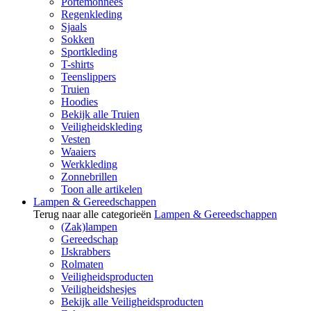
Portemonnees
Regenkleding
Sjaals
Sokken
Sportkleding
T-shirts
Teenslippers
Truien
Hoodies
Bekijk alle Truien
Veiligheidskleding
Vesten
Waaiers
Werkkleding
Zonnebrillen
Toon alle artikelen
Lampen & Gereedschappen
Terug naar alle categorieën
Lampen & Gereedschappen
(Zak)lampen
Gereedschap
IJskrabbers
Rolmaten
Veiligheidsproducten
Veiligheidshesjes
Bekijk alle Veiligheidsproducten