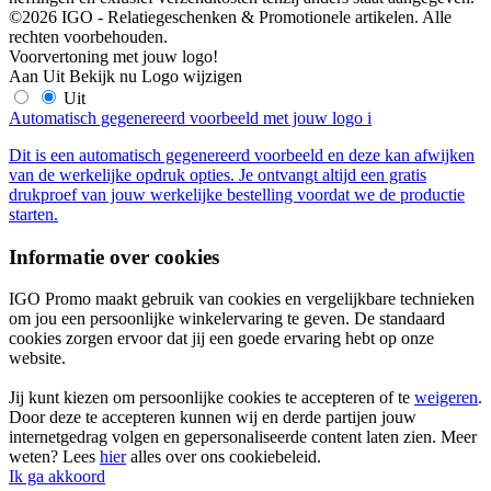
©2026 IGO - Relatiegeschenken & Promotionele artikelen. Alle
rechten voorbehouden.
Voorvertoning met jouw logo!
Aan
Uit
Bekijk nu
Logo wijzigen
Uit
Automatisch gegenereerd voorbeeld met jouw logo
i
Dit is een automatisch gegenereerd voorbeeld en deze kan afwijken
van de werkelijke opdruk opties. Je ontvangt altijd een gratis
drukproef van jouw werkelijke bestelling voordat we de productie
starten.
Informatie over cookies
IGO Promo maakt gebruik van cookies en vergelijkbare technieken
om jou een persoonlijke winkelervaring te geven. De standaard
cookies zorgen ervoor dat jij een goede ervaring hebt op onze
website.
Jij kunt kiezen om persoonlijke cookies te accepteren of te
weigeren
.
Door deze te accepteren kunnen wij en derde partijen jouw
internetgedrag volgen en gepersonaliseerde content laten zien. Meer
weten? Lees
hier
alles over ons cookiebeleid.
Ik ga akkoord