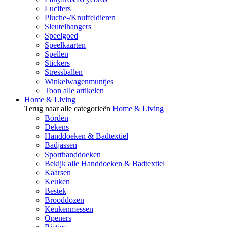
Lucifers
Pluche-/Knuffeldieren
Sleutelhangers
Speelgoed
Speelkaarten
Spellen
Stickers
Stressballen
Winkelwagenmuntjes
Toon alle artikelen
Home & Living
Terug naar alle categorieën
Home & Living
Borden
Dekens
Handdoeken & Badtextiel
Badjassen
Sporthanddoeken
Bekijk alle Handdoeken & Badtextiel
Kaarsen
Keuken
Bestek
Brooddozen
Keukenmessen
Openers