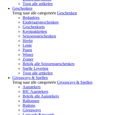
Toon alle artikelen
Geschenken
Terug naar alle categorieën
Geschenken
Bedankjes
Eindejaarsgeschenken
Geschenksets
Kerstpakketten
Seizoensgeschenken
Herfst
Lente
Pasen
Winter
Zomer
Bekijk alle Seizoensgeschenken
Snelle Levering
Toon alle artikelen
Giveaways & Spellen
Terug naar alle categorieën
Giveaways & Spellen
Aanstekers
BIC Aanstekers
Bekijk alle Aanstekers
Ballonnen
Buttons
Giveaways
Lanyards/Keycords