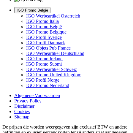
IGO Promo België
IGO Werbeartikel Österreich
IGO Promo Italia
IGO Promo België
IGO Promo Belgique
IGO Profil Sverige
IGO Profil Danmark
IGO Objets Pub France
IGO Werbeartikel Deutschland
IGO Promo Ireland
IGO Promo Suomi
IGO Werbeartikel Schweiz
IGO Promo United Kingdom
IGO Profil Norge
IGO Promo Nederland
Algemene Voorwaarden
Privacy Policy
Disclaimer
Cookies
Sitemap
De prijzen die worden weergegeven zijn exclusief BTW en andere
heffingen en exlusief verzendkosten tenzij anders staat aangegeven.