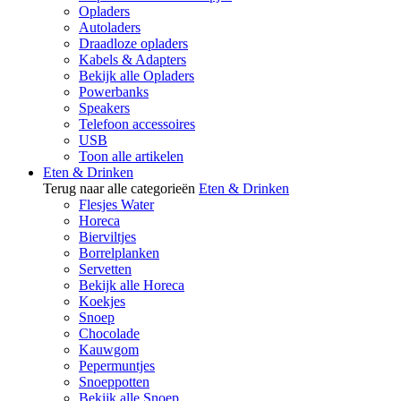
Opladers
Autoladers
Draadloze opladers
Kabels & Adapters
Bekijk alle Opladers
Powerbanks
Speakers
Telefoon accessoires
USB
Toon alle artikelen
Eten & Drinken
Terug naar alle categorieën
Eten & Drinken
Flesjes Water
Horeca
Bierviltjes
Borrelplanken
Servetten
Bekijk alle Horeca
Koekjes
Snoep
Chocolade
Kauwgom
Pepermuntjes
Snoeppotten
Bekijk alle Snoep