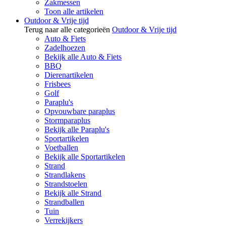
Zakmessen
Toon alle artikelen
Outdoor & Vrije tijd
Terug naar alle categorieën
Outdoor & Vrije tijd
Auto & Fiets
Zadelhoezen
Bekijk alle Auto & Fiets
BBQ
Dierenartikelen
Frisbees
Golf
Paraplu's
Opvouwbare paraplus
Stormparaplus
Bekijk alle Paraplu's
Sportartikelen
Voetballen
Bekijk alle Sportartikelen
Strand
Strandlakens
Strandstoelen
Bekijk alle Strand
Strandballen
Tuin
Verrekijkers