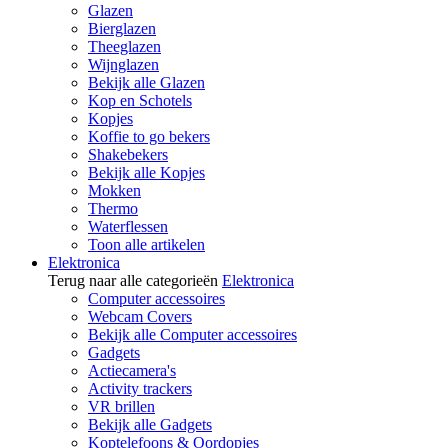
Glazen
Bierglazen
Theeglazen
Wijnglazen
Bekijk alle Glazen
Kop en Schotels
Kopjes
Koffie to go bekers
Shakebekers
Bekijk alle Kopjes
Mokken
Thermo
Waterflessen
Toon alle artikelen
Elektronica
Terug naar alle categorieën
Elektronica
Computer accessoires
Webcam Covers
Bekijk alle Computer accessoires
Gadgets
Actiecamera's
Activity trackers
VR brillen
Bekijk alle Gadgets
Koptelefoons & Oordopjes