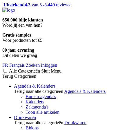
Uitstekend
4.3
van 5 -
3.449
reviews
650.000 blije klanten
Word jij een van hen?
Gratis samples
Voor producten tot €5
80 jaar ervaring
Dit delen we graag!
FR
Français
Zoeken
Inloggen
Alle Categorieën
Sluit
Menu
Terug
Categorieën
Agenda's & Kalenders
Terug naar alle categorieën
Agenda's & Kalenders
Bureau-agenda's
Kalenders
Zakagenda's
Toon alle artikelen
Drinkwaren
Terug naar alle categorieën
Drinkwaren
Bidons