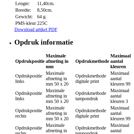
Lengte:
11,40cm.
Breedte:
8,50cm.
Gewicht:
64 g.
PMS-kleur
225C
Download artikel PDF
Opdruk informatie
Maximale
Maximaal
Opdrukpositie
afmeting in
Opdrukmethode
aantal
mm
kleuren
Maximale
Maximaal
Opdrukpositie
Opdrukmethode
afmeting in
aantal
links
digitale print
mm
50 x 20
kleuren
99
Maximale
Maximaal
Opdrukpositie
Opdrukmethode
afmeting in
aantal
links
tampondruk
mm
50 x 20
kleuren
3
Maximale
Maximaal
Opdrukpositie
Opdrukmethode
afmeting in
aantal
rechts
digitale print
mm
50 x 20
kleuren
99
Maximale
Maximaal
Opdrukpositie
Opdrukmethode
afmeting in
aantal
rechts
tampondruk