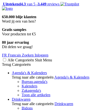
Uitstekend
4.3
van 5 -
3.449
reviews
650.000 blije klanten
Word jij een van hen?
Gratis samples
Voor producten tot €5
80 jaar ervaring
Dit delen we graag!
FR
Français
Zoeken
Inloggen
Alle Categorieën
Sluit
Menu
Terug
Categorieën
Agenda's & Kalenders
Terug naar alle categorieën
Agenda's & Kalenders
Bureau-agenda's
Kalenders
Zakagenda's
Toon alle artikelen
Drinkwaren
Terug naar alle categorieën
Drinkwaren
Bidons