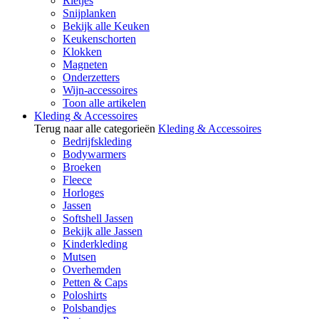
Rietjes
Snijplanken
Bekijk alle Keuken
Keukenschorten
Klokken
Magneten
Onderzetters
Wijn-accessoires
Toon alle artikelen
Kleding & Accessoires
Terug naar alle categorieën
Kleding & Accessoires
Bedrijfskleding
Bodywarmers
Broeken
Fleece
Horloges
Jassen
Softshell Jassen
Bekijk alle Jassen
Kinderkleding
Mutsen
Overhemden
Petten & Caps
Poloshirts
Polsbandjes