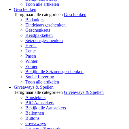
Toon alle artikelen
Geschenken
Terug naar alle categorieën
Geschenken
Bedankjes
Eindejaarsgeschenken
Geschenksets
Kerstpakketten
Seizoensgeschenken
Herfst
Lente
Pasen
Winter
Zomer
Bekijk alle Seizoensgeschenken
Snelle Levering
Toon alle artikelen
Giveaways & Spellen
Terug naar alle categorieën
Giveaways & Spellen
Aanstekers
BIC Aanstekers
Bekijk alle Aanstekers
Ballonnen
Buttons
Giveaways
Lanyards/Keycords