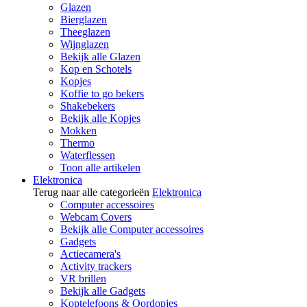
Glazen
Bierglazen
Theeglazen
Wijnglazen
Bekijk alle Glazen
Kop en Schotels
Kopjes
Koffie to go bekers
Shakebekers
Bekijk alle Kopjes
Mokken
Thermo
Waterflessen
Toon alle artikelen
Elektronica
Terug naar alle categorieën
Elektronica
Computer accessoires
Webcam Covers
Bekijk alle Computer accessoires
Gadgets
Actiecamera's
Activity trackers
VR brillen
Bekijk alle Gadgets
Koptelefoons & Oordopjes