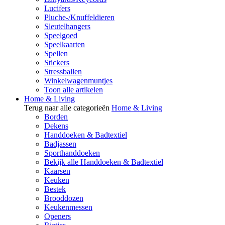
Lucifers
Pluche-/Knuffeldieren
Sleutelhangers
Speelgoed
Speelkaarten
Spellen
Stickers
Stressballen
Winkelwagenmuntjes
Toon alle artikelen
Home & Living
Terug naar alle categorieën
Home & Living
Borden
Dekens
Handdoeken & Badtextiel
Badjassen
Sporthanddoeken
Bekijk alle Handdoeken & Badtextiel
Kaarsen
Keuken
Bestek
Brooddozen
Keukenmessen
Openers