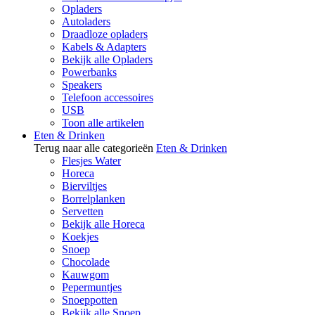
Opladers
Autoladers
Draadloze opladers
Kabels & Adapters
Bekijk alle Opladers
Powerbanks
Speakers
Telefoon accessoires
USB
Toon alle artikelen
Eten & Drinken
Terug naar alle categorieën
Eten & Drinken
Flesjes Water
Horeca
Bierviltjes
Borrelplanken
Servetten
Bekijk alle Horeca
Koekjes
Snoep
Chocolade
Kauwgom
Pepermuntjes
Snoeppotten
Bekijk alle Snoep