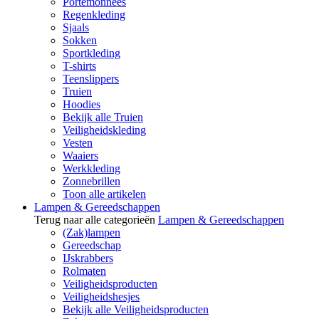
Portemonnees
Regenkleding
Sjaals
Sokken
Sportkleding
T-shirts
Teenslippers
Truien
Hoodies
Bekijk alle Truien
Veiligheidskleding
Vesten
Waaiers
Werkkleding
Zonnebrillen
Toon alle artikelen
Lampen & Gereedschappen
Terug naar alle categorieën
Lampen & Gereedschappen
(Zak)lampen
Gereedschap
IJskrabbers
Rolmaten
Veiligheidsproducten
Veiligheidshesjes
Bekijk alle Veiligheidsproducten