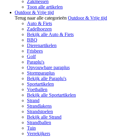
Zakmessen
Toon alle artikelen
Outdoor & Vrije tijd
Terug naar alle categorieën
Outdoor & Vrije tijd
Auto & Fiets
Zadelhoezen
Bekijk alle Auto & Fiets
BBQ
Dierenartikelen
Frisbees
Golf
Paraplu's
Opvouwbare paraplus
Stormparaplus
Bekijk alle Paraplu's
Sportartikelen
Voetballen
Bekijk alle Sportartikelen
Strand
Strandlakens
Strandstoelen
Bekijk alle Strand
Strandballen
Tuin
Verrekijkers