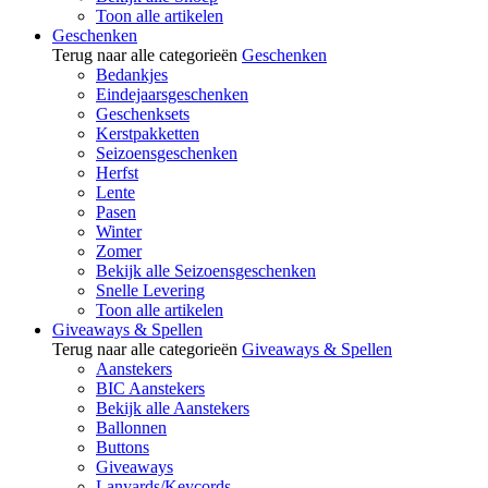
Toon alle artikelen
Geschenken
Terug naar alle categorieën
Geschenken
Bedankjes
Eindejaarsgeschenken
Geschenksets
Kerstpakketten
Seizoensgeschenken
Herfst
Lente
Pasen
Winter
Zomer
Bekijk alle Seizoensgeschenken
Snelle Levering
Toon alle artikelen
Giveaways & Spellen
Terug naar alle categorieën
Giveaways & Spellen
Aanstekers
BIC Aanstekers
Bekijk alle Aanstekers
Ballonnen
Buttons
Giveaways
Lanyards/Keycords