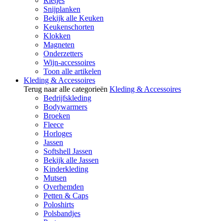
Rietjes
Snijplanken
Bekijk alle Keuken
Keukenschorten
Klokken
Magneten
Onderzetters
Wijn-accessoires
Toon alle artikelen
Kleding & Accessoires
Terug naar alle categorieën
Kleding & Accessoires
Bedrijfskleding
Bodywarmers
Broeken
Fleece
Horloges
Jassen
Softshell Jassen
Bekijk alle Jassen
Kinderkleding
Mutsen
Overhemden
Petten & Caps
Poloshirts
Polsbandjes