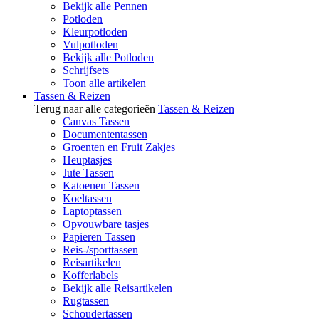
Bekijk alle Pennen
Potloden
Kleurpotloden
Vulpotloden
Bekijk alle Potloden
Schrijfsets
Toon alle artikelen
Tassen & Reizen
Terug naar alle categorieën
Tassen & Reizen
Canvas Tassen
Documententassen
Groenten en Fruit Zakjes
Heuptasjes
Jute Tassen
Katoenen Tassen
Koeltassen
Laptoptassen
Opvouwbare tasjes
Papieren Tassen
Reis-/sporttassen
Reisartikelen
Kofferlabels
Bekijk alle Reisartikelen
Rugtassen
Schoudertassen