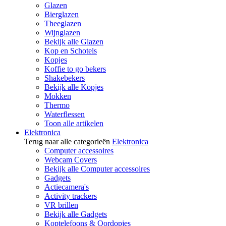
Glazen
Bierglazen
Theeglazen
Wijnglazen
Bekijk alle Glazen
Kop en Schotels
Kopjes
Koffie to go bekers
Shakebekers
Bekijk alle Kopjes
Mokken
Thermo
Waterflessen
Toon alle artikelen
Elektronica
Terug naar alle categorieën
Elektronica
Computer accessoires
Webcam Covers
Bekijk alle Computer accessoires
Gadgets
Actiecamera's
Activity trackers
VR brillen
Bekijk alle Gadgets
Koptelefoons & Oordopjes