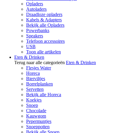
Opladers
Autoladers
Draadloze opladers
Kabels & Adapters
Bekijk alle Opladers
Powerbanks
Speakers
Telefoon accessoires
USB
Toon alle artikelen
Eten & Drinken
Terug naar alle categorieën
Eten & Drinken
Flesjes Water
Horeca
Bierviltjes
Borrelplanken
Servetten
Bekijk alle Horeca
Koekjes
Snoep
Chocolade
Kauwgom
Pepermuntjes
Snoeppotten
Bekijk alle Snoep