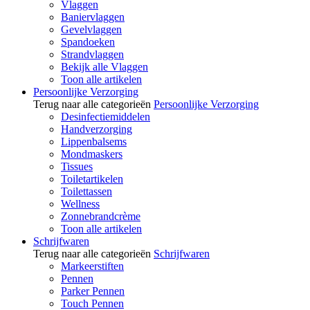
Vlaggen
Baniervlaggen
Gevelvlaggen
Spandoeken
Strandvlaggen
Bekijk alle Vlaggen
Toon alle artikelen
Persoonlijke Verzorging
Terug naar alle categorieën
Persoonlijke Verzorging
Desinfectiemiddelen
Handverzorging
Lippenbalsems
Mondmaskers
Tissues
Toiletartikelen
Toilettassen
Wellness
Zonnebrandcrème
Toon alle artikelen
Schrijfwaren
Terug naar alle categorieën
Schrijfwaren
Markeerstiften
Pennen
Parker Pennen
Touch Pennen