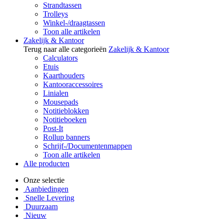
Strandtassen
Trolleys
Winkel-/draagtassen
Toon alle artikelen
Zakelijk & Kantoor
Terug naar alle categorieën
Zakelijk & Kantoor
Calculators
Etuis
Kaarthouders
Kantooraccessoires
Linialen
Mousepads
Notitieblokken
Notitieboeken
Post-It
Rollup banners
Schrijf-/Documentenmappen
Toon alle artikelen
Alle producten
Onze selectie
Aanbiedingen
Snelle Levering
Duurzaam
Nieuw