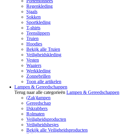
Portemonnees
Regenkleding
Sjaals
Sokken
Sportkleding
T-shirts
Teenslippers
Truien
Hoodies
Bekijk alle Truien
Veiligheidskleding
Vesten
Waaiers
Werkkleding
Zonnebrillen
Toon alle artikelen
Lampen & Gereedschappen
Terug naar alle categorieën
Lampen & Gereedschappen
(Zak)lampen
Gereedschap
IJskrabbers
Rolmaten
Veiligheidsproducten
Veiligheidshesjes
Bekijk alle Veiligheidsproducten