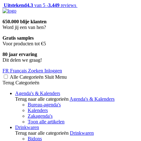
Uitstekend
4.3
van 5 -
3.449
reviews
650.000 blije klanten
Word jij een van hen?
Gratis samples
Voor producten tot €5
80 jaar ervaring
Dit delen we graag!
FR
Français
Zoeken
Inloggen
Alle Categorieën
Sluit
Menu
Terug
Categorieën
Agenda's & Kalenders
Terug naar alle categorieën
Agenda's & Kalenders
Bureau-agenda's
Kalenders
Zakagenda's
Toon alle artikelen
Drinkwaren
Terug naar alle categorieën
Drinkwaren
Bidons