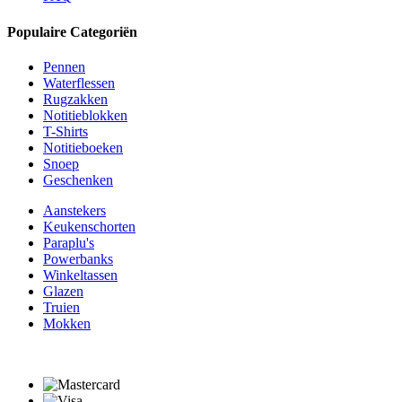
Populaire Categoriën
Pennen
Waterflessen
Rugzakken
Notitieblokken
T-Shirts
Notitieboeken
Snoep
Geschenken
Aanstekers
Keukenschorten
Paraplu's
Powerbanks
Winkeltassen
Glazen
Truien
Mokken