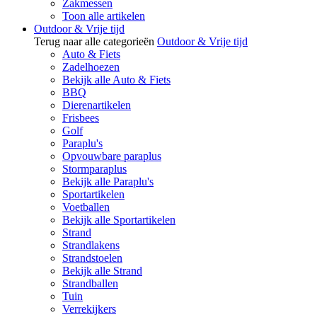
Zakmessen
Toon alle artikelen
Outdoor & Vrije tijd
Terug naar alle categorieën
Outdoor & Vrije tijd
Auto & Fiets
Zadelhoezen
Bekijk alle Auto & Fiets
BBQ
Dierenartikelen
Frisbees
Golf
Paraplu's
Opvouwbare paraplus
Stormparaplus
Bekijk alle Paraplu's
Sportartikelen
Voetballen
Bekijk alle Sportartikelen
Strand
Strandlakens
Strandstoelen
Bekijk alle Strand
Strandballen
Tuin
Verrekijkers