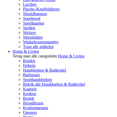
Lucifers
Pluche-/Knuffeldieren
Sleutelhangers
Speelgoed
Speelkaarten
Spellen
Stickers
Stressballen
Winkelwagenmuntjes
Toon alle artikelen
Home & Living
Terug naar alle categorieën
Home & Living
Borden
Dekens
Handdoeken & Badtextiel
Badjassen
Sporthanddoeken
Bekijk alle Handdoeken & Badtextiel
Kaarsen
Keuken
Bestek
Brooddozen
Keukenmessen
Openers