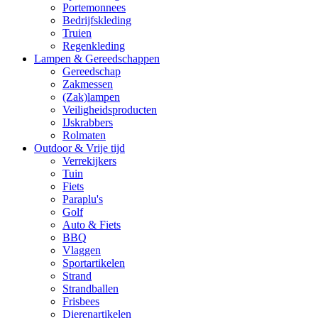
Portemonnees
Bedrijfskleding
Truien
Regenkleding
Lampen & Gereedschappen
Gereedschap
Zakmessen
(Zak)lampen
Veiligheidsproducten
IJskrabbers
Rolmaten
Outdoor & Vrije tijd
Verrekijkers
Tuin
Fiets
Paraplu's
Golf
Auto & Fiets
BBQ
Vlaggen
Sportartikelen
Strand
Strandballen
Frisbees
Dierenartikelen