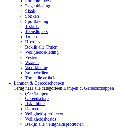
Portemonnees
Regenkleding
Sjaals
Sokken
Sportkleding
T-shirts
Teenslippers
Truien
Hoodies
Bekijk alle Truien
Veiligheidskleding
Vesten
Waaiers
Werkkleding
Zonnebrillen
Toon alle artikelen
Lampen & Gereedschappen
Terug naar alle categorieën
Lampen & Gereedschappen
(Zak)lampen
Gereedschap
IJskrabbers
Rolmaten
Veiligheidsproducten
Veiligheidshesjes
Bekijk alle Veiligheidsproducten