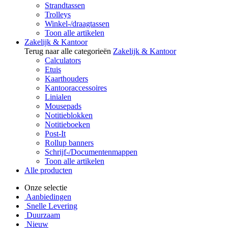
Strandtassen
Trolleys
Winkel-/draagtassen
Toon alle artikelen
Zakelijk & Kantoor
Terug naar alle categorieën
Zakelijk & Kantoor
Calculators
Etuis
Kaarthouders
Kantooraccessoires
Linialen
Mousepads
Notitieblokken
Notitieboeken
Post-It
Rollup banners
Schrijf-/Documentenmappen
Toon alle artikelen
Alle producten
Onze selectie
Aanbiedingen
Snelle Levering
Duurzaam
Nieuw