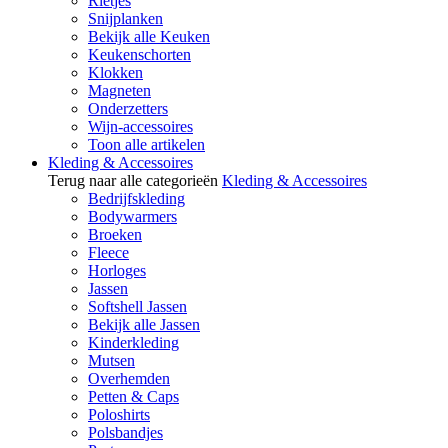
Rietjes
Snijplanken
Bekijk alle Keuken
Keukenschorten
Klokken
Magneten
Onderzetters
Wijn-accessoires
Toon alle artikelen
Kleding & Accessoires
Terug naar alle categorieën
Kleding & Accessoires
Bedrijfskleding
Bodywarmers
Broeken
Fleece
Horloges
Jassen
Softshell Jassen
Bekijk alle Jassen
Kinderkleding
Mutsen
Overhemden
Petten & Caps
Poloshirts
Polsbandjes