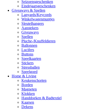
Seizoensgeschenken
Eindejaarsgeschenken
Giveaways & Spellen
Lanyards/Keycords
Winkelwagenmuntjes
Sleutelhangers
Aanstekers
Giveaways
Spellen
Pluche-/Knuffeldieren
Ballonnen
Lucifers
Buttons
Speelkaarten
Stickers
Stressballen
Speelgoed
Home & Living
Keukenschorten
Borden
Magneten
Klokken
Handdoeken & Badtextiel
Kaarsen
Dekens