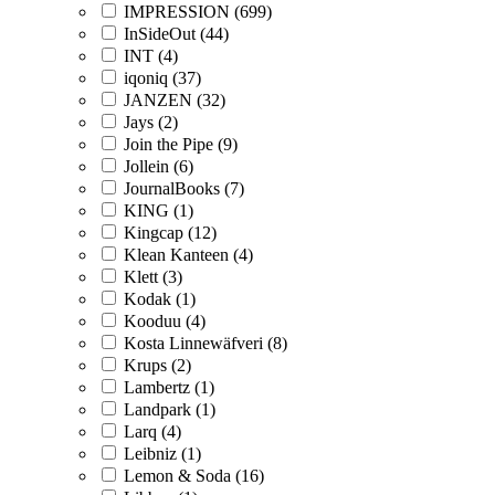
IMPRESSION (699)
InSideOut (44)
INT (4)
iqoniq (37)
JANZEN (32)
Jays (2)
Join the Pipe (9)
Jollein (6)
JournalBooks (7)
KING (1)
Kingcap (12)
Klean Kanteen (4)
Klett (3)
Kodak (1)
Kooduu (4)
Kosta Linnewäfveri (8)
Krups (2)
Lambertz (1)
Landpark (1)
Larq (4)
Leibniz (1)
Lemon & Soda (16)