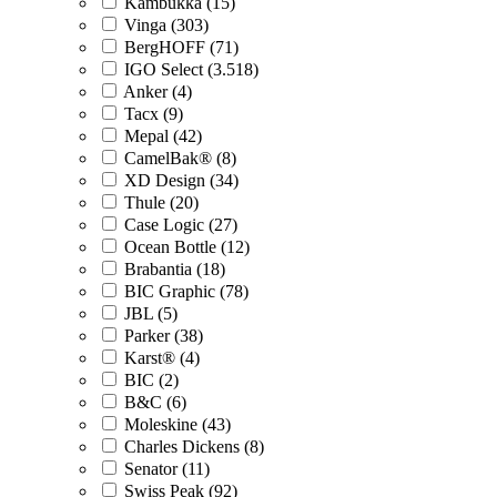
Kambukka (15)
Vinga (303)
BergHOFF (71)
IGO Select (3.518)
Anker (4)
Tacx (9)
Mepal (42)
CamelBak® (8)
XD Design (34)
Thule (20)
Case Logic (27)
Ocean Bottle (12)
Brabantia (18)
BIC Graphic (78)
JBL (5)
Parker (38)
Karst® (4)
BIC (2)
B&C (6)
Moleskine (43)
Charles Dickens (8)
Senator (11)
Swiss Peak (92)