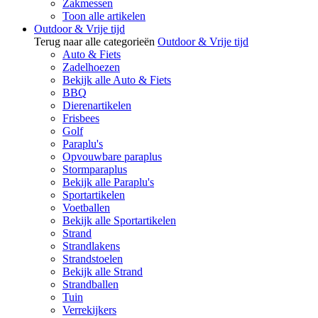
Zakmessen
Toon alle artikelen
Outdoor & Vrije tijd
Terug naar alle categorieën
Outdoor & Vrije tijd
Auto & Fiets
Zadelhoezen
Bekijk alle Auto & Fiets
BBQ
Dierenartikelen
Frisbees
Golf
Paraplu's
Opvouwbare paraplus
Stormparaplus
Bekijk alle Paraplu's
Sportartikelen
Voetballen
Bekijk alle Sportartikelen
Strand
Strandlakens
Strandstoelen
Bekijk alle Strand
Strandballen
Tuin
Verrekijkers