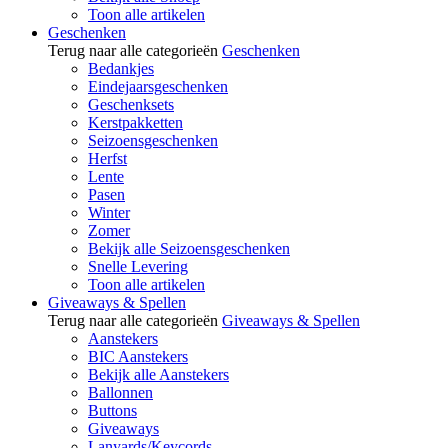
Toon alle artikelen
Geschenken
Terug naar alle categorieën
Geschenken
Bedankjes
Eindejaarsgeschenken
Geschenksets
Kerstpakketten
Seizoensgeschenken
Herfst
Lente
Pasen
Winter
Zomer
Bekijk alle Seizoensgeschenken
Snelle Levering
Toon alle artikelen
Giveaways & Spellen
Terug naar alle categorieën
Giveaways & Spellen
Aanstekers
BIC Aanstekers
Bekijk alle Aanstekers
Ballonnen
Buttons
Giveaways
Lanyards/Keycords