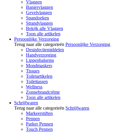
Vlaggen
Baniervlaggen
Gevelvlaggen
Spandoeken
Strandvlaggen
Bekijk alle Vlaggen
Toon alle artikelen
Persoonlijke Verzorging
Terug naar alle categorieën
Persoonlijke Verzorging
Desinfectiemiddelen
Handverzorging
Lippenbalsems
Mondmaskers
Tissues
Toiletartikelen
Toilettassen
Wellness
Zonnebrandcrème
Toon alle artikelen
Schrijfwaren
Terug naar alle categorieën
Schrijfwaren
Markeerstiften
Pennen
Parker Pennen
Touch Pennen