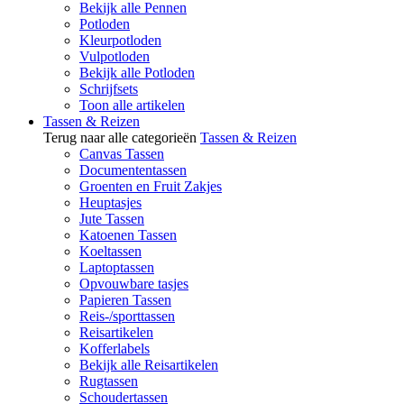
Bekijk alle Pennen
Potloden
Kleurpotloden
Vulpotloden
Bekijk alle Potloden
Schrijfsets
Toon alle artikelen
Tassen & Reizen
Terug naar alle categorieën
Tassen & Reizen
Canvas Tassen
Documententassen
Groenten en Fruit Zakjes
Heuptasjes
Jute Tassen
Katoenen Tassen
Koeltassen
Laptoptassen
Opvouwbare tasjes
Papieren Tassen
Reis-/sporttassen
Reisartikelen
Kofferlabels
Bekijk alle Reisartikelen
Rugtassen
Schoudertassen