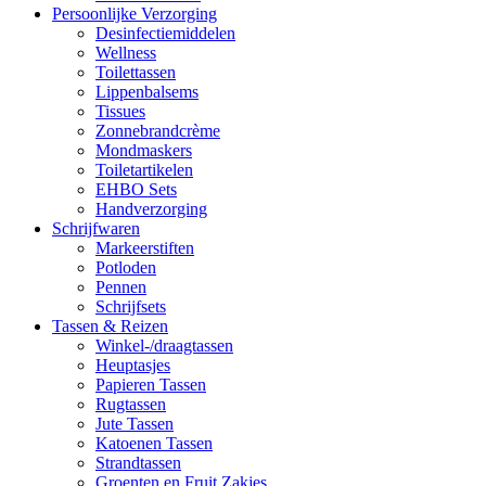
Persoonlijke Verzorging
Desinfectiemiddelen
Wellness
Toilettassen
Lippenbalsems
Tissues
Zonnebrandcrème
Mondmaskers
Toiletartikelen
EHBO Sets
Handverzorging
Schrijfwaren
Markeerstiften
Potloden
Pennen
Schrijfsets
Tassen & Reizen
Winkel-/draagtassen
Heuptasjes
Papieren Tassen
Rugtassen
Jute Tassen
Katoenen Tassen
Strandtassen
Groenten en Fruit Zakjes