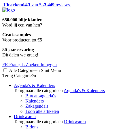
Uitstekend
4.3
van 5 -
3.449
reviews
650.000 blije klanten
Word jij een van hen?
Gratis samples
Voor producten tot €5
80 jaar ervaring
Dit delen we graag!
FR
Français
Zoeken
Inloggen
Alle Categorieën
Sluit
Menu
Terug
Categorieën
Agenda's & Kalenders
Terug naar alle categorieën
Agenda's & Kalenders
Bureau-agenda's
Kalenders
Zakagenda's
Toon alle artikelen
Drinkwaren
Terug naar alle categorieën
Drinkwaren
Bidons