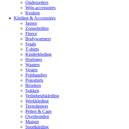
Onderzetters
Wijn-accessoires
Keuken
Kleding & Accessoires
Jassen
Zonnebrillen
Fleece
Bodywarmers
Sjaals
T-shirts
Kinderkleding
Horloges
Waaiers
Vesten
Polsbandjes
Poloshirts
Broeken
Sokken
Veiligheidskleding
Werkkleding
Teenslippers
Petten & Caps
Overhemden
Mutsen
Sportkleding