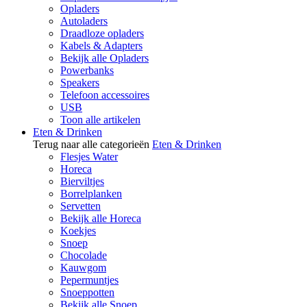
Opladers
Autoladers
Draadloze opladers
Kabels & Adapters
Bekijk alle Opladers
Powerbanks
Speakers
Telefoon accessoires
USB
Toon alle artikelen
Eten & Drinken
Terug naar alle categorieën
Eten & Drinken
Flesjes Water
Horeca
Bierviltjes
Borrelplanken
Servetten
Bekijk alle Horeca
Koekjes
Snoep
Chocolade
Kauwgom
Pepermuntjes
Snoeppotten
Bekijk alle Snoep