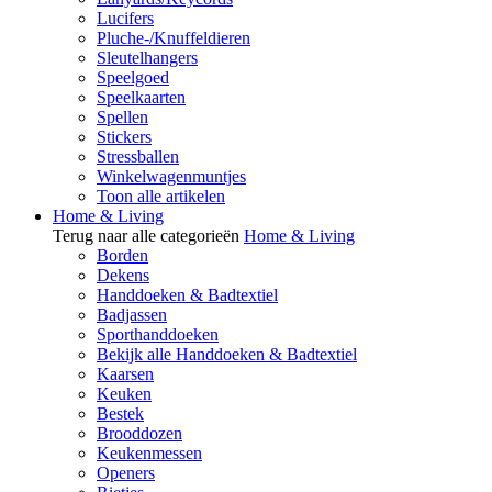
Lucifers
Pluche-/Knuffeldieren
Sleutelhangers
Speelgoed
Speelkaarten
Spellen
Stickers
Stressballen
Winkelwagenmuntjes
Toon alle artikelen
Home & Living
Terug naar alle categorieën
Home & Living
Borden
Dekens
Handdoeken & Badtextiel
Badjassen
Sporthanddoeken
Bekijk alle Handdoeken & Badtextiel
Kaarsen
Keuken
Bestek
Brooddozen
Keukenmessen
Openers