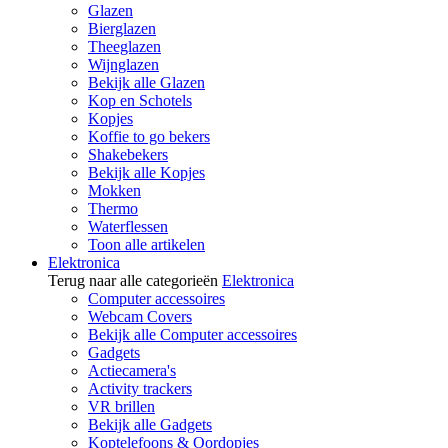
Glazen
Bierglazen
Theeglazen
Wijnglazen
Bekijk alle Glazen
Kop en Schotels
Kopjes
Koffie to go bekers
Shakebekers
Bekijk alle Kopjes
Mokken
Thermo
Waterflessen
Toon alle artikelen
Elektronica
Terug naar alle categorieën
Elektronica
Computer accessoires
Webcam Covers
Bekijk alle Computer accessoires
Gadgets
Actiecamera's
Activity trackers
VR brillen
Bekijk alle Gadgets
Koptelefoons & Oordopjes