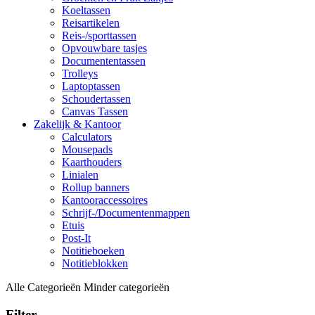
Koeltassen
Reisartikelen
Reis-/sporttassen
Opvouwbare tasjes
Documententassen
Trolleys
Laptoptassen
Schoudertassen
Canvas Tassen
Zakelijk & Kantoor
Calculators
Mousepads
Kaarthouders
Linialen
Rollup banners
Kantooraccessoires
Schrijf-/Documentenmappen
Etuis
Post-It
Notitieboeken
Notitieblokken
Alle Categorieën
Minder categorieën
Filter