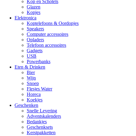
Kop en Schotels
Glazen
Kopjes
Elektronica
Koptelefoons & Oordopjes
Speakers
Computer accessoires
Opladers
Telefoon accessoires
Gadgets
USB
Powerbanks
Eten & Drinken
Bier
Wijn
Snoep
Flesjes Water
Horeca
Koekjes
Geschenken
Snelle Levering
Adventskalenders
Bedankjes
Geschenksets
Kerstpakketten