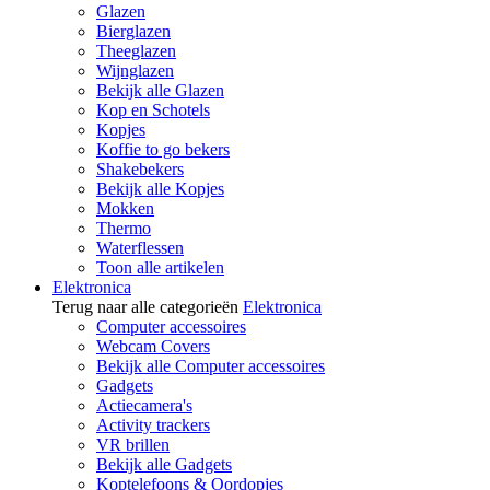
Glazen
Bierglazen
Theeglazen
Wijnglazen
Bekijk alle Glazen
Kop en Schotels
Kopjes
Koffie to go bekers
Shakebekers
Bekijk alle Kopjes
Mokken
Thermo
Waterflessen
Toon alle artikelen
Elektronica
Terug naar alle categorieën
Elektronica
Computer accessoires
Webcam Covers
Bekijk alle Computer accessoires
Gadgets
Actiecamera's
Activity trackers
VR brillen
Bekijk alle Gadgets
Koptelefoons & Oordopjes