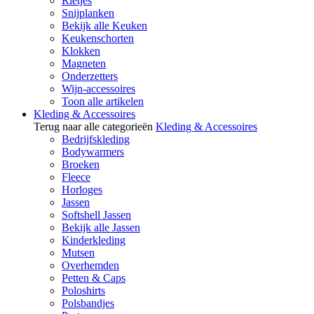
Rietjes
Snijplanken
Bekijk alle Keuken
Keukenschorten
Klokken
Magneten
Onderzetters
Wijn-accessoires
Toon alle artikelen
Kleding & Accessoires
Terug naar alle categorieën
Kleding & Accessoires
Bedrijfskleding
Bodywarmers
Broeken
Fleece
Horloges
Jassen
Softshell Jassen
Bekijk alle Jassen
Kinderkleding
Mutsen
Overhemden
Petten & Caps
Poloshirts
Polsbandjes