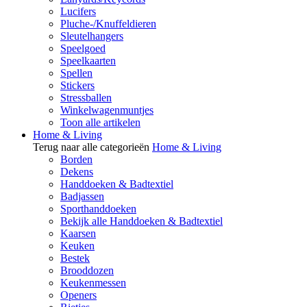
Lucifers
Pluche-/Knuffeldieren
Sleutelhangers
Speelgoed
Speelkaarten
Spellen
Stickers
Stressballen
Winkelwagenmuntjes
Toon alle artikelen
Home & Living
Terug naar alle categorieën
Home & Living
Borden
Dekens
Handdoeken & Badtextiel
Badjassen
Sporthanddoeken
Bekijk alle Handdoeken & Badtextiel
Kaarsen
Keuken
Bestek
Brooddozen
Keukenmessen
Openers