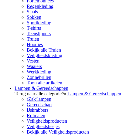
Portemonnees
Regenkleding
Sjaals
Sokken
Sportkleding
T-shirts
Teenslippers
Truien
Hoodies
Bekijk alle Truien
Veiligheidskleding
Vesten
Waaiers
Werkkleding
Zonnebrillen
Toon alle artikelen
Lampen & Gereedschappen
Terug naar alle categorieën
Lampen & Gereedschappen
(Zak)lampen
Gereedschap
IJskrabbers
Rolmaten
Veiligheidsproducten
Veiligheidshesjes
Bekijk alle Veiligheidsproducten