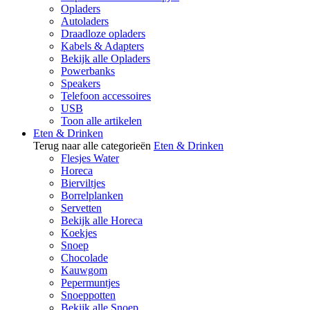
Opladers
Autoladers
Draadloze opladers
Kabels & Adapters
Bekijk alle Opladers
Powerbanks
Speakers
Telefoon accessoires
USB
Toon alle artikelen
Eten & Drinken
Terug naar alle categorieën
Eten & Drinken
Flesjes Water
Horeca
Bierviltjes
Borrelplanken
Servetten
Bekijk alle Horeca
Koekjes
Snoep
Chocolade
Kauwgom
Pepermuntjes
Snoeppotten
Bekijk alle Snoep