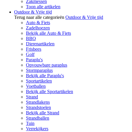
Zakmessen
Toon alle artikelen
Outdoor & Vrije tijd
Terug naar alle categorieën
Outdoor & Vrije tijd
Auto & Fiets
Zadelhoezen
Bekijk alle Auto & Fiets
BBQ
Dierenartikelen
Frisbees
Golf
Paraplu's
Opvouwbare paraplus
Stormparaplus
Bekijk alle Paraplu's
Sportartikelen
Voetballen
Bekijk alle Sportartikelen
Strand
Strandlakens
Strandstoelen
Bekijk alle Strand
Strandballen
Tuin
Verrekijkers