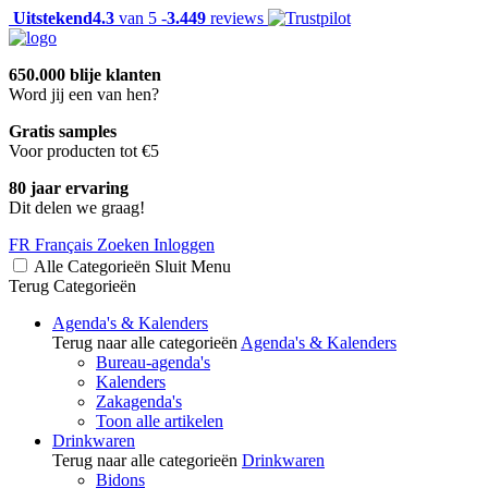
Uitstekend
4.3
van 5 -
3.449
reviews
650.000 blije klanten
Word jij een van hen?
Gratis samples
Voor producten tot €5
80 jaar ervaring
Dit delen we graag!
FR
Français
Zoeken
Inloggen
Alle Categorieën
Sluit
Menu
Terug
Categorieën
Agenda's & Kalenders
Terug naar alle categorieën
Agenda's & Kalenders
Bureau-agenda's
Kalenders
Zakagenda's
Toon alle artikelen
Drinkwaren
Terug naar alle categorieën
Drinkwaren
Bidons