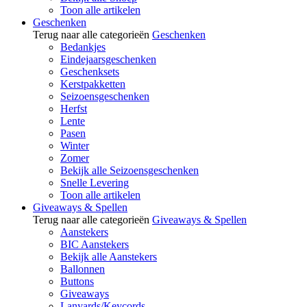
Toon alle artikelen
Geschenken
Terug naar alle categorieën
Geschenken
Bedankjes
Eindejaarsgeschenken
Geschenksets
Kerstpakketten
Seizoensgeschenken
Herfst
Lente
Pasen
Winter
Zomer
Bekijk alle Seizoensgeschenken
Snelle Levering
Toon alle artikelen
Giveaways & Spellen
Terug naar alle categorieën
Giveaways & Spellen
Aanstekers
BIC Aanstekers
Bekijk alle Aanstekers
Ballonnen
Buttons
Giveaways
Lanyards/Keycords