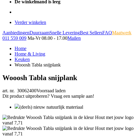
De winkelmand is leeg
Verder winkelen
Aanbiedingen
Duurzaam
Snelle Levering
Best Sellers
FAQ
Maatwerk
011 559 009
Ma-Vr 08.00 - 17.00
Mailen
Home
Home & Living
Keuken
Wooosh Tabla snijplank
Wooosh Tabla snijplank
art. nr. 30062400
Voorraad laden
Dit product uitproberen? Vraag een sample aan!
(deels) nieuw natuurlijk materiaal