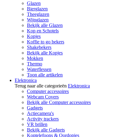
Glazen
Bierglazen
Theeglazen
Wijnglazen
Bekijk alle Glazen
Kop en Schotels
Kopjes
Koffie to go bekers
Shakebekers
Bekijk alle Kopjes
Mokken
Thermo
Waterflessen
Toon alle artikelen
Elektronica
Terug naar alle categorieën
Elektronica
Computer accessoires
Webcam Covers
Bekijk alle Computer accessoires
Gadgets
Actiecamera's
Activity trackers
VR brillen
Bekijk alle Gadgets
Koptelefoons & Oordopjes