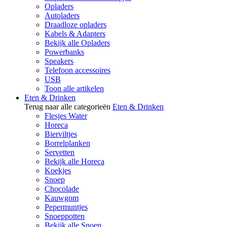
Opladers
Autoladers
Draadloze opladers
Kabels & Adapters
Bekijk alle Opladers
Powerbanks
Speakers
Telefoon accessoires
USB
Toon alle artikelen
Eten & Drinken
Terug naar alle categorieën
Eten & Drinken
Flesjes Water
Horeca
Bierviltjes
Borrelplanken
Servetten
Bekijk alle Horeca
Koekjes
Snoep
Chocolade
Kauwgom
Pepermuntjes
Snoeppotten
Bekijk alle Snoep