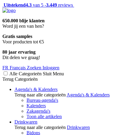
Uitstekend
4.3
van 5 -
3.449
reviews
650.000 blije klanten
Word jij een van hen?
Gratis samples
Voor producten tot €5
80 jaar ervaring
Dit delen we graag!
FR
Français
Zoeken
Inloggen
Alle Categorieën
Sluit
Menu
Terug
Categorieën
Agenda's & Kalenders
Terug naar alle categorieën
Agenda's & Kalenders
Bureau-agenda's
Kalenders
Zakagenda's
Toon alle artikelen
Drinkwaren
Terug naar alle categorieën
Drinkwaren
Bidons