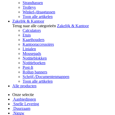
Strandtassen
Trolleys
Winkel-/draagtassen
Toon alle artikelen
Zakelijk & Kantoor
Terug naar alle categorieën
Zakelijk & Kantoor
Calculators
Etuis
Kaarthouders
Kantooraccessoires
Linialen
Mousepads
Notitieblokken
Notitieboeken
Post-It
Rollup banners
Schrijf-/Documentenmappen
Toon alle artikelen
Alle producten
Onze selectie
Aanbiedingen
Snelle Levering
Duurzaam
Nieuw