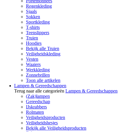
Portemonnees
Regenkleding
Sjaals
Sokken
Sportkleding
T-shirts
Teenslippers
Truien
Hoodies
Bekijk alle Truien
Veiligheidskleding
Vesten
Waaiers
Werkkleding
Zonnebrillen
Toon alle artikelen
Lampen & Gereedschappen
Terug naar alle categorieën
Lampen & Gereedschappen
(Zak)lampen
Gereedschap
IJskrabbers
Rolmaten
Veiligheidsproducten
Veiligheidshesjes
Bekijk alle Veiligheidsproducten