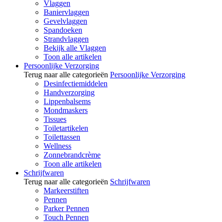
Vlaggen
Baniervlaggen
Gevelvlaggen
Spandoeken
Strandvlaggen
Bekijk alle Vlaggen
Toon alle artikelen
Persoonlijke Verzorging
Terug naar alle categorieën
Persoonlijke Verzorging
Desinfectiemiddelen
Handverzorging
Lippenbalsems
Mondmaskers
Tissues
Toiletartikelen
Toilettassen
Wellness
Zonnebrandcrème
Toon alle artikelen
Schrijfwaren
Terug naar alle categorieën
Schrijfwaren
Markeerstiften
Pennen
Parker Pennen
Touch Pennen