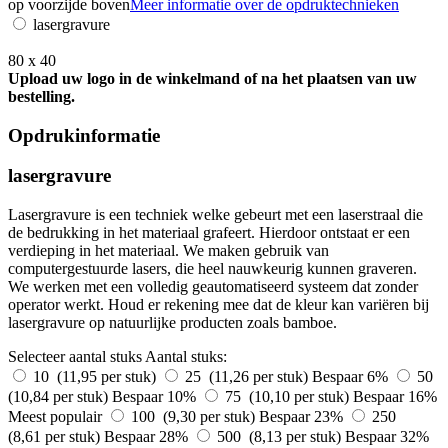
op voorzijde boven
Meer informatie over de opdruktechnieken
lasergravure
80 x 40
Upload uw logo in de winkelmand of na het plaatsen van uw
bestelling.
Opdrukinformatie
lasergravure
Lasergravure is een techniek welke gebeurt met een laserstraal die
de bedrukking in het materiaal grafeert. Hierdoor ontstaat er een
verdieping in het materiaal. We maken gebruik van
computergestuurde lasers, die heel nauwkeurig kunnen graveren.
We werken met een volledig geautomatiseerd systeem dat zonder
operator werkt. Houd er rekening mee dat de kleur kan variëren bij
lasergravure op natuurlijke producten zoals bamboe.
Selecteer aantal stuks
Aantal stuks:
10 (11,95 per stuk)
25 (11,26 per stuk)
Bespaar 6%
50
(10,84 per stuk)
Bespaar 10%
75 (10,10 per stuk)
Bespaar 16%
Meest populair
100 (9,30 per stuk)
Bespaar 23%
250
(8,61 per stuk)
Bespaar 28%
500 (8,13 per stuk)
Bespaar 32%