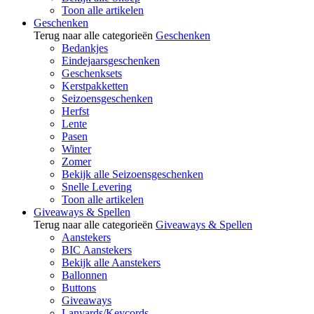
Toon alle artikelen
Geschenken
Terug naar alle categorieën
Geschenken
Bedankjes
Eindejaarsgeschenken
Geschenksets
Kerstpakketten
Seizoensgeschenken
Herfst
Lente
Pasen
Winter
Zomer
Bekijk alle Seizoensgeschenken
Snelle Levering
Toon alle artikelen
Giveaways & Spellen
Terug naar alle categorieën
Giveaways & Spellen
Aanstekers
BIC Aanstekers
Bekijk alle Aanstekers
Ballonnen
Buttons
Giveaways
Lanyards/Keycords