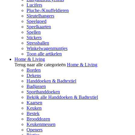
Lucifers
Pluche-/Knuffeldieren
Sleutelhangers
Speelgoed
Speelkaarten
Spellen
Stickers
Stressballen
Winkelwagenmuntjes
Toon alle artikelen
Home & Living
Terug naar alle categorieën
Home & Living
Borden
Dekens
Handdoeken & Badtextiel
Badjassen
Sporthanddoeken
Bekijk alle Handdoeken & Badtextiel
Kaarsen
Keuken
Bestek
Brooddozen
Keukenmessen
Openers