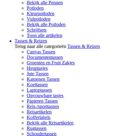
Bekijk alle Pennen
Potloden
Kleurpotloden
Vulpotloden
Bekijk alle Potloden
Schrijfsets
Toon alle artikelen
Tassen & Reizen
Terug naar alle categorieën
Tassen & Reizen
Canvas Tassen
Documententassen
Groenten en Fruit Zakjes
Heuptasjes
Jute Tassen
Katoenen Tassen
Koeltassen
Laptoptassen
Opvouwbare tasjes
Papieren Tassen
Reis-/sporttassen
Reisartikelen
Kofferlabels
Bekijk alle Reisartikelen
Rugtassen
Schoudertassen