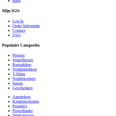
Blog
Mijn IGO
Log In
Order Informatie
Contact
FAQ
Populaire Categoriën
Pennen
Waterflessen
Rugzakken
Notitieblokken
T-Shirts
Notitieboeken
Snoep
Geschenken
Aanstekers
Keukenschorten
Paraplu's
Powerbanks
Winkeltassen