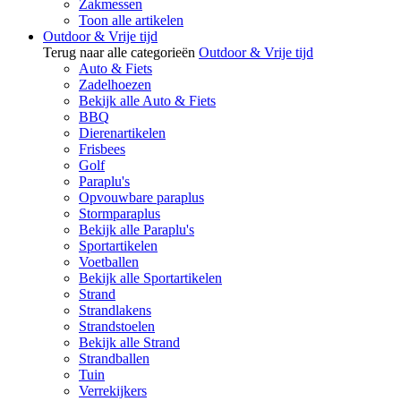
Zakmessen
Toon alle artikelen
Outdoor & Vrije tijd
Terug naar alle categorieën
Outdoor & Vrije tijd
Auto & Fiets
Zadelhoezen
Bekijk alle Auto & Fiets
BBQ
Dierenartikelen
Frisbees
Golf
Paraplu's
Opvouwbare paraplus
Stormparaplus
Bekijk alle Paraplu's
Sportartikelen
Voetballen
Bekijk alle Sportartikelen
Strand
Strandlakens
Strandstoelen
Bekijk alle Strand
Strandballen
Tuin
Verrekijkers