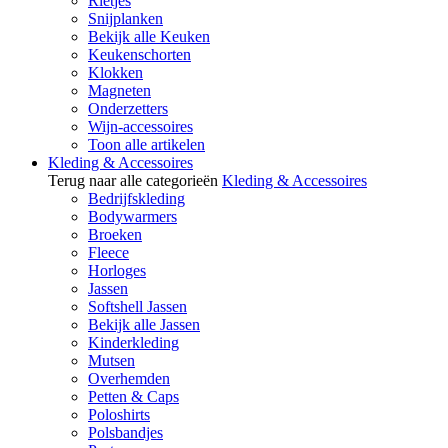
Rietjes
Snijplanken
Bekijk alle Keuken
Keukenschorten
Klokken
Magneten
Onderzetters
Wijn-accessoires
Toon alle artikelen
Kleding & Accessoires
Terug naar alle categorieën
Kleding & Accessoires
Bedrijfskleding
Bodywarmers
Broeken
Fleece
Horloges
Jassen
Softshell Jassen
Bekijk alle Jassen
Kinderkleding
Mutsen
Overhemden
Petten & Caps
Poloshirts
Polsbandjes