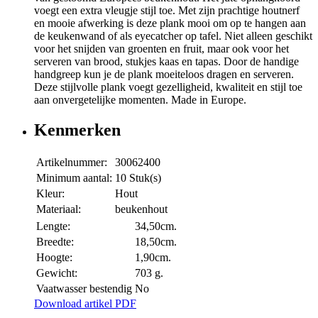
voegt een extra vleugje stijl toe. Met zijn prachtige houtnerf
en mooie afwerking is deze plank mooi om op te hangen aan
de keukenwand of als eyecatcher op tafel. Niet alleen geschikt
voor het snijden van groenten en fruit, maar ook voor het
serveren van brood, stukjes kaas en tapas. Door de handige
handgreep kun je de plank moeiteloos dragen en serveren.
Deze stijlvolle plank voegt gezelligheid, kwaliteit en stijl toe
aan onvergetelijke momenten. Made in Europe.
Kenmerken
Artikelnummer:
30062400
Minimum aantal:
10 Stuk(s)
Kleur:
Hout
Materiaal:
beukenhout
Lengte:
34,50cm.
Breedte:
18,50cm.
Hoogte:
1,90cm.
Gewicht:
703 g.
Vaatwasser bestendig
No
Download artikel PDF