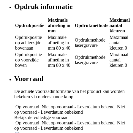
Opdruk informatie
Maximale
Maximaal
Opdrukpositie
afmeting in
Opdrukmethode
aantal
mm
kleuren
Opdrukpositie
Maximale
Maximaal
Opdrukmethode
op achterzijde
afmeting in
aantal
lasergravure
bovenaan
mm
80 x 40
kleuren
0
Opdrukpositie
Maximale
Maximaal
Opdrukmethode
op voorzijde
afmeting in
aantal
lasergravure
boven
mm
80 x 40
kleuren
0
Voorraad
De actuele voorraadinformatie van het product kan worden
bekeken via onderstaande knop
Op voorraad
Niet op voorraad - Leverdatum bekend
Niet
op voorraad - Leverdatum onbekend
Bekijk de volledige voorraad
Op voorraad
Niet op voorraad - Leverdatum bekend
Niet
op voorraad - Leverdatum onbekend