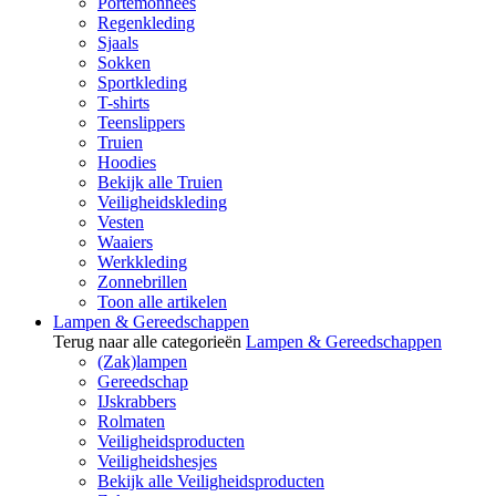
Portemonnees
Regenkleding
Sjaals
Sokken
Sportkleding
T-shirts
Teenslippers
Truien
Hoodies
Bekijk alle Truien
Veiligheidskleding
Vesten
Waaiers
Werkkleding
Zonnebrillen
Toon alle artikelen
Lampen & Gereedschappen
Terug naar alle categorieën
Lampen & Gereedschappen
(Zak)lampen
Gereedschap
IJskrabbers
Rolmaten
Veiligheidsproducten
Veiligheidshesjes
Bekijk alle Veiligheidsproducten