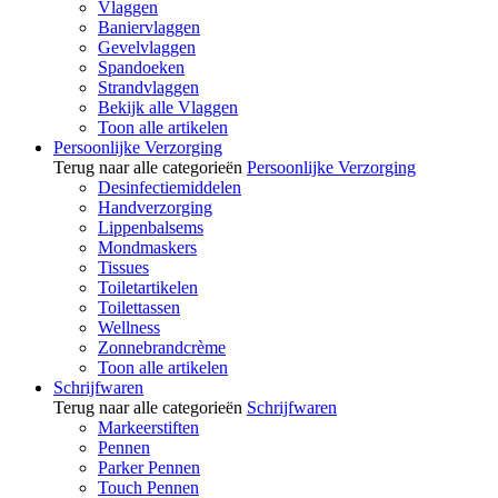
Vlaggen
Baniervlaggen
Gevelvlaggen
Spandoeken
Strandvlaggen
Bekijk alle Vlaggen
Toon alle artikelen
Persoonlijke Verzorging
Terug naar alle categorieën
Persoonlijke Verzorging
Desinfectiemiddelen
Handverzorging
Lippenbalsems
Mondmaskers
Tissues
Toiletartikelen
Toilettassen
Wellness
Zonnebrandcrème
Toon alle artikelen
Schrijfwaren
Terug naar alle categorieën
Schrijfwaren
Markeerstiften
Pennen
Parker Pennen
Touch Pennen