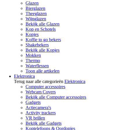
Glazen
Bierglazen
Theeglazen
Wijnglazen
Bekijk alle Glazen
Kop en Schotels
Kopjes
Koffie to go bekers
Shakebekers
Bekijk alle Kopjes
Mokken
Thermo
Waterflessen
Toon alle artikelen
Elektronica
Terug naar alle categorieën
Elektronica
Computer accessoires
Webcam Covers
Bekijk alle Computer accessoires
Gadgets
Actiecamera's
Activity trackers
VR brillen
Bekijk alle Gadgets
Koptelefoons & Oordopjes