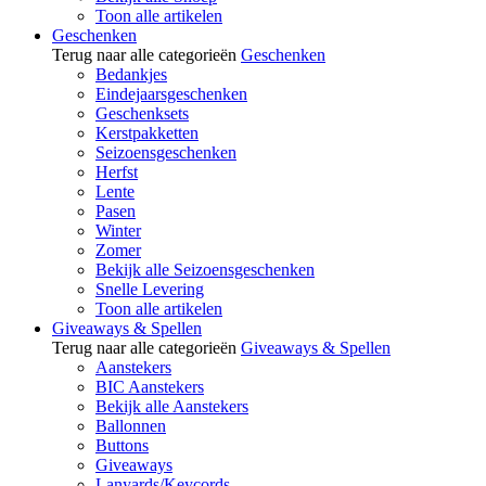
Toon alle artikelen
Geschenken
Terug naar alle categorieën
Geschenken
Bedankjes
Eindejaarsgeschenken
Geschenksets
Kerstpakketten
Seizoensgeschenken
Herfst
Lente
Pasen
Winter
Zomer
Bekijk alle Seizoensgeschenken
Snelle Levering
Toon alle artikelen
Giveaways & Spellen
Terug naar alle categorieën
Giveaways & Spellen
Aanstekers
BIC Aanstekers
Bekijk alle Aanstekers
Ballonnen
Buttons
Giveaways
Lanyards/Keycords