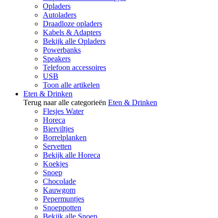
Opladers
Autoladers
Draadloze opladers
Kabels & Adapters
Bekijk alle Opladers
Powerbanks
Speakers
Telefoon accessoires
USB
Toon alle artikelen
Eten & Drinken
Terug naar alle categorieën
Eten & Drinken
Flesjes Water
Horeca
Bierviltjes
Borrelplanken
Servetten
Bekijk alle Horeca
Koekjes
Snoep
Chocolade
Kauwgom
Pepermuntjes
Snoeppotten
Bekijk alle Snoep