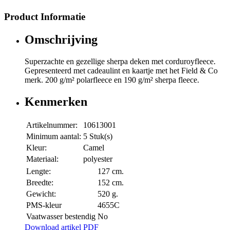
Product Informatie
Omschrijving
Superzachte en gezellige sherpa deken met corduroyfleece.
Gepresenteerd met cadeaulint en kaartje met het Field & Co
merk. 200 g/m² polarfleece en 190 g/m² sherpa fleece.
Kenmerken
Artikelnummer:
10613001
Minimum aantal:
5 Stuk(s)
Kleur:
Camel
Materiaal:
polyester
Lengte:
127 cm.
Breedte:
152 cm.
Gewicht:
520 g.
PMS-kleur
4655C
Vaatwasser bestendig
No
Download artikel PDF