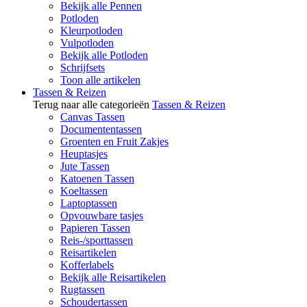
Bekijk alle Pennen
Potloden
Kleurpotloden
Vulpotloden
Bekijk alle Potloden
Schrijfsets
Toon alle artikelen
Tassen & Reizen
Terug naar alle categorieën
Tassen & Reizen
Canvas Tassen
Documententassen
Groenten en Fruit Zakjes
Heuptasjes
Jute Tassen
Katoenen Tassen
Koeltassen
Laptoptassen
Opvouwbare tasjes
Papieren Tassen
Reis-/sporttassen
Reisartikelen
Kofferlabels
Bekijk alle Reisartikelen
Rugtassen
Schoudertassen