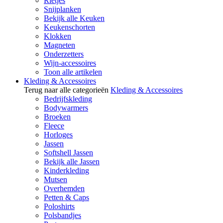
Rietjes
Snijplanken
Bekijk alle Keuken
Keukenschorten
Klokken
Magneten
Onderzetters
Wijn-accessoires
Toon alle artikelen
Kleding & Accessoires
Terug naar alle categorieën
Kleding & Accessoires
Bedrijfskleding
Bodywarmers
Broeken
Fleece
Horloges
Jassen
Softshell Jassen
Bekijk alle Jassen
Kinderkleding
Mutsen
Overhemden
Petten & Caps
Poloshirts
Polsbandjes