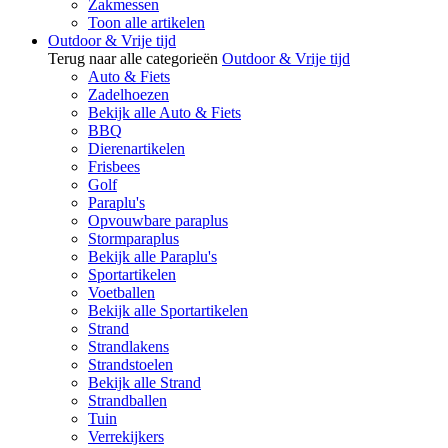
Zakmessen
Toon alle artikelen
Outdoor & Vrije tijd
Terug naar alle categorieën
Outdoor & Vrije tijd
Auto & Fiets
Zadelhoezen
Bekijk alle Auto & Fiets
BBQ
Dierenartikelen
Frisbees
Golf
Paraplu's
Opvouwbare paraplus
Stormparaplus
Bekijk alle Paraplu's
Sportartikelen
Voetballen
Bekijk alle Sportartikelen
Strand
Strandlakens
Strandstoelen
Bekijk alle Strand
Strandballen
Tuin
Verrekijkers