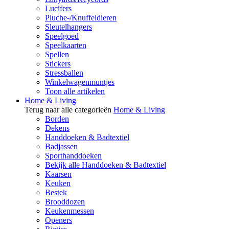
Lucifers
Pluche-/Knuffeldieren
Sleutelhangers
Speelgoed
Speelkaarten
Spellen
Stickers
Stressballen
Winkelwagenmuntjes
Toon alle artikelen
Home & Living
Terug naar alle categorieën
Home & Living
Borden
Dekens
Handdoeken & Badtextiel
Badjassen
Sporthanddoeken
Bekijk alle Handdoeken & Badtextiel
Kaarsen
Keuken
Bestek
Brooddozen
Keukenmessen
Openers