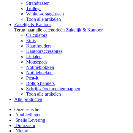
Strandtassen
Trolleys
Winkel-/draagtassen
Toon alle artikelen
Zakelijk & Kantoor
Terug naar alle categorieën
Zakelijk & Kantoor
Calculators
Etuis
Kaarthouders
Kantooraccessoires
Linialen
Mousepads
Notitieblokken
Notitieboeken
Post-It
Rollup banners
Schrijf-/Documentenmappen
Toon alle artikelen
Alle producten
Onze selectie
Aanbiedingen
Snelle Levering
Duurzaam
Nieuw