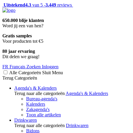
Uitstekend
4.3
van 5 -
3.449
reviews
650.000 blije klanten
Word jij een van hen?
Gratis samples
Voor producten tot €5
80 jaar ervaring
Dit delen we graag!
FR
Français
Zoeken
Inloggen
Alle Categorieën
Sluit
Menu
Terug
Categorieën
Agenda's & Kalenders
Terug naar alle categorieën
Agenda's & Kalenders
Bureau-agenda's
Kalenders
Zakagenda's
Toon alle artikelen
Drinkwaren
Terug naar alle categorieën
Drinkwaren
Bidons