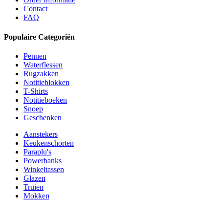
Contact
FAQ
Populaire Categoriën
Pennen
Waterflessen
Rugzakken
Notitieblokken
T-Shirts
Notitieboeken
Snoep
Geschenken
Aanstekers
Keukenschorten
Paraplu's
Powerbanks
Winkeltassen
Glazen
Truien
Mokken