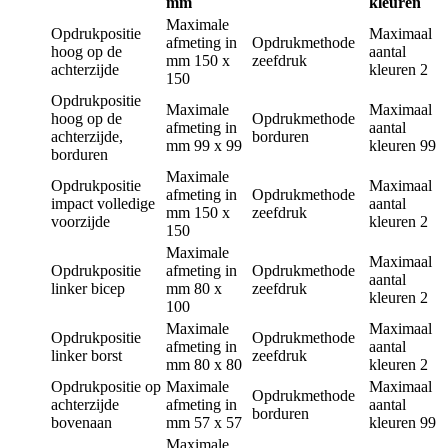
mm
kleuren
Maximale
Opdrukpositie
Maximaal
afmeting in
Opdrukmethode
hoog op de
aantal
mm
150 x
zeefdruk
achterzijde
kleuren
2
150
Opdrukpositie
Maximale
Maximaal
hoog op de
Opdrukmethode
afmeting in
aantal
achterzijde,
borduren
mm
99 x 99
kleuren
99
borduren
Maximale
Opdrukpositie
Maximaal
afmeting in
Opdrukmethode
impact volledige
aantal
mm
150 x
zeefdruk
voorzijde
kleuren
2
150
Maximale
Maximaal
Opdrukpositie
afmeting in
Opdrukmethode
aantal
linker bicep
mm
80 x
zeefdruk
kleuren
2
100
Maximale
Maximaal
Opdrukpositie
Opdrukmethode
afmeting in
aantal
linker borst
zeefdruk
mm
80 x 80
kleuren
2
Opdrukpositie
op
Maximale
Maximaal
Opdrukmethode
achterzijde
afmeting in
aantal
borduren
bovenaan
mm
57 x 57
kleuren
99
Maximale