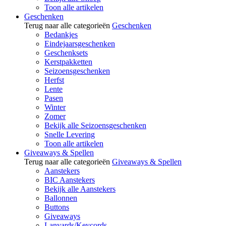
Toon alle artikelen
Geschenken
Terug naar alle categorieën
Geschenken
Bedankjes
Eindejaarsgeschenken
Geschenksets
Kerstpakketten
Seizoensgeschenken
Herfst
Lente
Pasen
Winter
Zomer
Bekijk alle Seizoensgeschenken
Snelle Levering
Toon alle artikelen
Giveaways & Spellen
Terug naar alle categorieën
Giveaways & Spellen
Aanstekers
BIC Aanstekers
Bekijk alle Aanstekers
Ballonnen
Buttons
Giveaways
Lanyards/Keycords