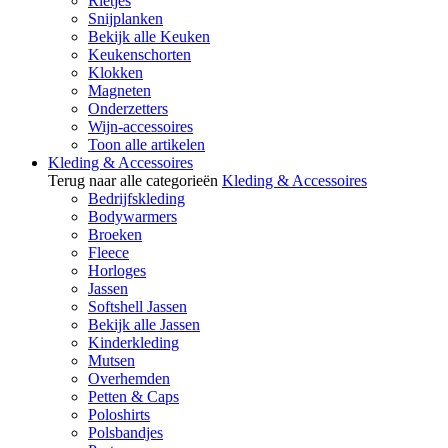
Rietjes
Snijplanken
Bekijk alle Keuken
Keukenschorten
Klokken
Magneten
Onderzetters
Wijn-accessoires
Toon alle artikelen
Kleding & Accessoires
Terug naar alle categorieën
Kleding & Accessoires
Bedrijfskleding
Bodywarmers
Broeken
Fleece
Horloges
Jassen
Softshell Jassen
Bekijk alle Jassen
Kinderkleding
Mutsen
Overhemden
Petten & Caps
Poloshirts
Polsbandjes