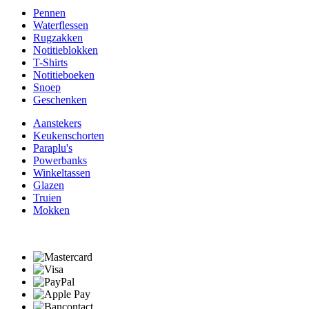
Pennen
Waterflessen
Rugzakken
Notitieblokken
T-Shirts
Notitieboeken
Snoep
Geschenken
Aanstekers
Keukenschorten
Paraplu's
Powerbanks
Winkeltassen
Glazen
Truien
Mokken