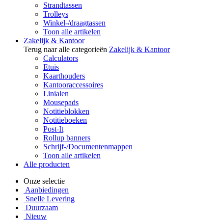
Strandtassen
Trolleys
Winkel-/draagtassen
Toon alle artikelen
Zakelijk & Kantoor
Terug naar alle categorieën
Zakelijk & Kantoor
Calculators
Etuis
Kaarthouders
Kantooraccessoires
Linialen
Mousepads
Notitieblokken
Notitieboeken
Post-It
Rollup banners
Schrijf-/Documentenmappen
Toon alle artikelen
Alle producten
Onze selectie
Aanbiedingen
Snelle Levering
Duurzaam
Nieuw