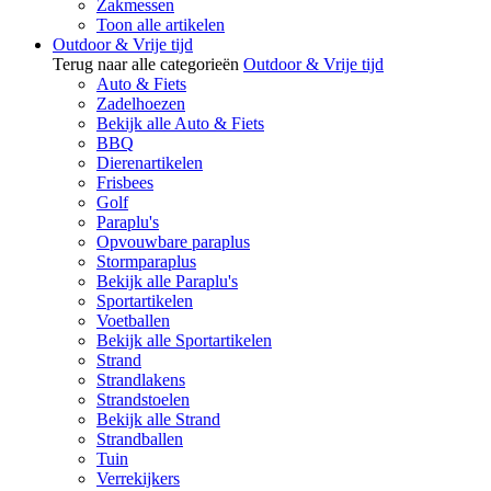
Zakmessen
Toon alle artikelen
Outdoor & Vrije tijd
Terug naar alle categorieën
Outdoor & Vrije tijd
Auto & Fiets
Zadelhoezen
Bekijk alle Auto & Fiets
BBQ
Dierenartikelen
Frisbees
Golf
Paraplu's
Opvouwbare paraplus
Stormparaplus
Bekijk alle Paraplu's
Sportartikelen
Voetballen
Bekijk alle Sportartikelen
Strand
Strandlakens
Strandstoelen
Bekijk alle Strand
Strandballen
Tuin
Verrekijkers