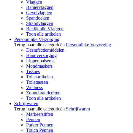
Vlaggen
Baniervlaggen
Gevelvlaggen
Spandoeken
Strandvlaggen
Bekijk alle Vlaggen
Toon alle artikelen
Persoonlijke Verzorging
Terug naar alle categorieën
Persoonlijke Verzorging
Desinfectiemiddelen
Handverzorging
Lippenbalsems
Mondmaskers
Tissues
Toiletartikelen
Toilettassen
Wellness
Zonnebrandcrème
Toon alle artikelen
Schrijfwaren
Terug naar alle categorieën
Schrijfwaren
Markeerstiften
Pennen
Parker Pennen
Touch Pennen