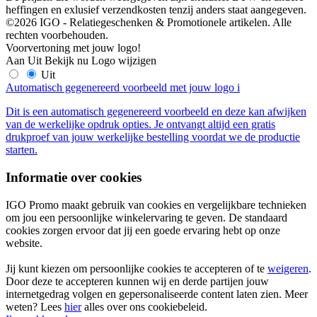
heffingen en exlusief verzendkosten tenzij anders staat aangegeven.
©2026 IGO - Relatiegeschenken & Promotionele artikelen. Alle
rechten voorbehouden.
Voorvertoning met jouw logo!
Aan
Uit
Bekijk nu
Logo wijzigen
Uit
Automatisch gegenereerd voorbeeld met jouw logo
i
Dit is een automatisch gegenereerd voorbeeld en deze kan afwijken
van de werkelijke opdruk opties. Je ontvangt altijd een gratis
drukproef van jouw werkelijke bestelling voordat we de productie
starten.
Informatie over cookies
IGO Promo maakt gebruik van cookies en vergelijkbare technieken
om jou een persoonlijke winkelervaring te geven. De standaard
cookies zorgen ervoor dat jij een goede ervaring hebt op onze
website.
Jij kunt kiezen om persoonlijke cookies te accepteren of te
weigeren
.
Door deze te accepteren kunnen wij en derde partijen jouw
internetgedrag volgen en gepersonaliseerde content laten zien. Meer
weten? Lees
hier
alles over ons cookiebeleid.