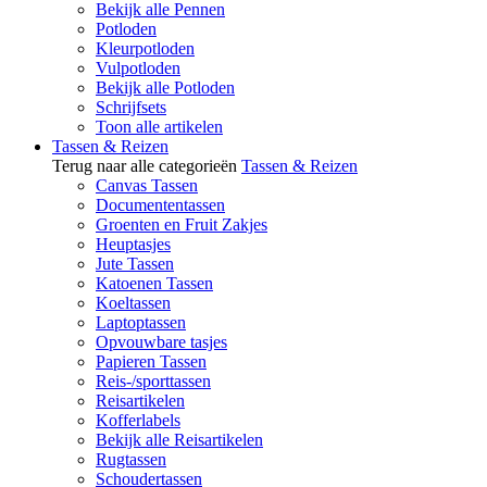
Bekijk alle Pennen
Potloden
Kleurpotloden
Vulpotloden
Bekijk alle Potloden
Schrijfsets
Toon alle artikelen
Tassen & Reizen
Terug naar alle categorieën
Tassen & Reizen
Canvas Tassen
Documententassen
Groenten en Fruit Zakjes
Heuptasjes
Jute Tassen
Katoenen Tassen
Koeltassen
Laptoptassen
Opvouwbare tasjes
Papieren Tassen
Reis-/sporttassen
Reisartikelen
Kofferlabels
Bekijk alle Reisartikelen
Rugtassen
Schoudertassen