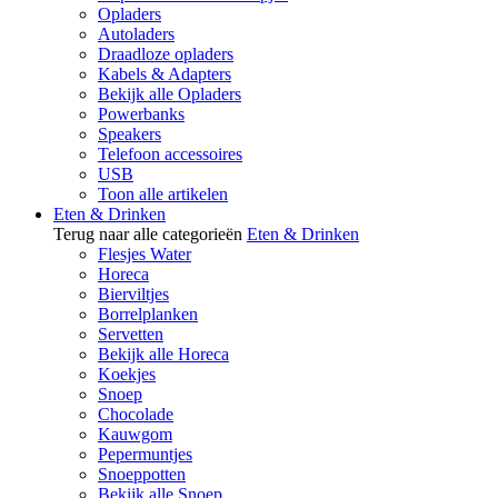
Opladers
Autoladers
Draadloze opladers
Kabels & Adapters
Bekijk alle Opladers
Powerbanks
Speakers
Telefoon accessoires
USB
Toon alle artikelen
Eten & Drinken
Terug naar alle categorieën
Eten & Drinken
Flesjes Water
Horeca
Bierviltjes
Borrelplanken
Servetten
Bekijk alle Horeca
Koekjes
Snoep
Chocolade
Kauwgom
Pepermuntjes
Snoeppotten
Bekijk alle Snoep