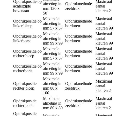
Opdrukpositie
op
Maximaal
afmeting in
Opdrukmethode
achterzijde
aantal
mm
120 x
zeefdruk
bovenaan
kleuren
2
50
Maximale
Maximaal
Opdrukpositie
op
Opdrukmethode
afmeting in
aantal
linker bicep
borduren
mm
57 x 57
kleuren
99
Maximale
Maximaal
Opdrukpositie
op
Opdrukmethode
afmeting in
aantal
linkerborst
borduren
mm
99 x 99
kleuren
99
Maximale
Maximaal
Opdrukpositie
op
Opdrukmethode
afmeting in
aantal
rechter bicep
borduren
mm
57 x 57
kleuren
99
Maximale
Maximaal
Opdrukpositie
op
Opdrukmethode
afmeting in
aantal
rechterborst
borduren
mm
99 x 99
kleuren
99
Maximale
Maximaal
Opdrukpositie
afmeting in
Opdrukmethode
aantal
rechter bicep
mm
80 x
zeefdruk
kleuren
2
100
Maximale
Maximaal
Opdrukpositie
Opdrukmethode
afmeting in
aantal
rechter borst
zeefdruk
mm
80 x 80
kleuren
2
Opdrukpositie
Maximale
Maximaal