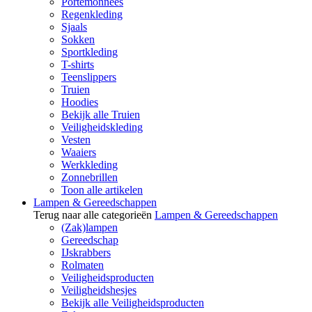
Portemonnees
Regenkleding
Sjaals
Sokken
Sportkleding
T-shirts
Teenslippers
Truien
Hoodies
Bekijk alle Truien
Veiligheidskleding
Vesten
Waaiers
Werkkleding
Zonnebrillen
Toon alle artikelen
Lampen & Gereedschappen
Terug naar alle categorieën
Lampen & Gereedschappen
(Zak)lampen
Gereedschap
IJskrabbers
Rolmaten
Veiligheidsproducten
Veiligheidshesjes
Bekijk alle Veiligheidsproducten