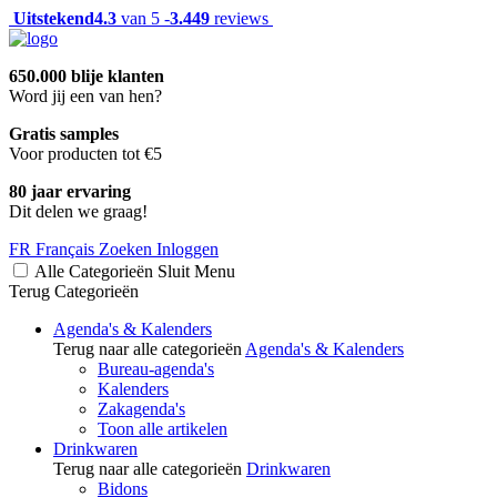
Uitstekend
4.3
van 5 -
3.449
reviews
650.000 blije klanten
Word jij een van hen?
Gratis samples
Voor producten tot €5
80 jaar ervaring
Dit delen we graag!
FR
Français
Zoeken
Inloggen
Alle Categorieën
Sluit
Menu
Terug
Categorieën
Agenda's & Kalenders
Terug naar alle categorieën
Agenda's & Kalenders
Bureau-agenda's
Kalenders
Zakagenda's
Toon alle artikelen
Drinkwaren
Terug naar alle categorieën
Drinkwaren
Bidons