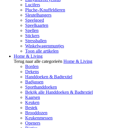
Lucifers
Pluche-/Knuffeldieren
Sleutelhangers
Speelgoed
Speelkaarten
Spellen
Stickers
Stressballen
Winkelwagenmuntjes
Toon alle artikelen
Home & Living
Terug naar alle categorieën
Home & Living
Borden
Dekens
Handdoeken & Badtextiel
Badjassen
Sporthanddoeken
Bekijk alle Handdoeken & Badtextiel
Kaarsen
Keuken
Bestek
Brooddozen
Keukenmessen
Openers