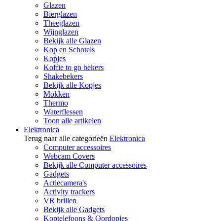
Glazen
Bierglazen
Theeglazen
Wijnglazen
Bekijk alle Glazen
Kop en Schotels
Kopjes
Koffie to go bekers
Shakebekers
Bekijk alle Kopjes
Mokken
Thermo
Waterflessen
Toon alle artikelen
Elektronica
Terug naar alle categorieën
Elektronica
Computer accessoires
Webcam Covers
Bekijk alle Computer accessoires
Gadgets
Actiecamera's
Activity trackers
VR brillen
Bekijk alle Gadgets
Koptelefoons & Oordopjes