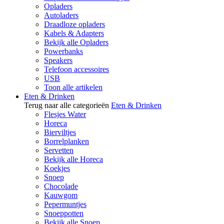
Opladers
Autoladers
Draadloze opladers
Kabels & Adapters
Bekijk alle Opladers
Powerbanks
Speakers
Telefoon accessoires
USB
Toon alle artikelen
Eten & Drinken
Terug naar alle categorieën
Eten & Drinken
Flesjes Water
Horeca
Bierviltjes
Borrelplanken
Servetten
Bekijk alle Horeca
Koekjes
Snoep
Chocolade
Kauwgom
Pepermuntjes
Snoeppotten
Bekijk alle Snoep