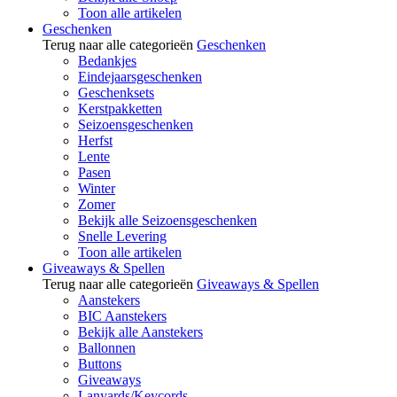
Toon alle artikelen
Geschenken
Terug naar alle categorieën
Geschenken
Bedankjes
Eindejaarsgeschenken
Geschenksets
Kerstpakketten
Seizoensgeschenken
Herfst
Lente
Pasen
Winter
Zomer
Bekijk alle Seizoensgeschenken
Snelle Levering
Toon alle artikelen
Giveaways & Spellen
Terug naar alle categorieën
Giveaways & Spellen
Aanstekers
BIC Aanstekers
Bekijk alle Aanstekers
Ballonnen
Buttons
Giveaways
Lanyards/Keycords