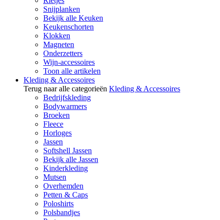
Rietjes
Snijplanken
Bekijk alle Keuken
Keukenschorten
Klokken
Magneten
Onderzetters
Wijn-accessoires
Toon alle artikelen
Kleding & Accessoires
Terug naar alle categorieën
Kleding & Accessoires
Bedrijfskleding
Bodywarmers
Broeken
Fleece
Horloges
Jassen
Softshell Jassen
Bekijk alle Jassen
Kinderkleding
Mutsen
Overhemden
Petten & Caps
Poloshirts
Polsbandjes