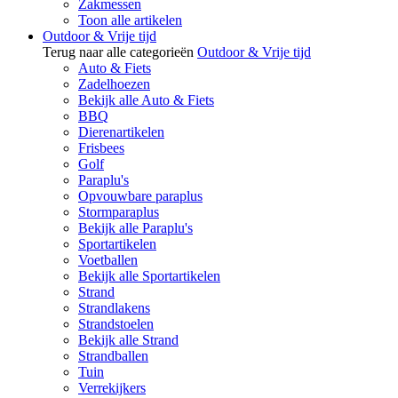
Zakmessen
Toon alle artikelen
Outdoor & Vrije tijd
Terug naar alle categorieën
Outdoor & Vrije tijd
Auto & Fiets
Zadelhoezen
Bekijk alle Auto & Fiets
BBQ
Dierenartikelen
Frisbees
Golf
Paraplu's
Opvouwbare paraplus
Stormparaplus
Bekijk alle Paraplu's
Sportartikelen
Voetballen
Bekijk alle Sportartikelen
Strand
Strandlakens
Strandstoelen
Bekijk alle Strand
Strandballen
Tuin
Verrekijkers