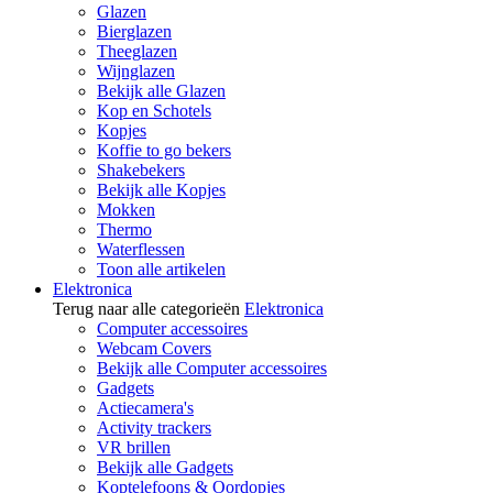
Glazen
Bierglazen
Theeglazen
Wijnglazen
Bekijk alle Glazen
Kop en Schotels
Kopjes
Koffie to go bekers
Shakebekers
Bekijk alle Kopjes
Mokken
Thermo
Waterflessen
Toon alle artikelen
Elektronica
Terug naar alle categorieën
Elektronica
Computer accessoires
Webcam Covers
Bekijk alle Computer accessoires
Gadgets
Actiecamera's
Activity trackers
VR brillen
Bekijk alle Gadgets
Koptelefoons & Oordopjes