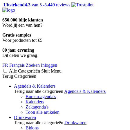
Uitstekend
4.3
van 5 -
3.449
reviews
650.000 blije klanten
Word jij een van hen?
Gratis samples
Voor producten tot €5
80 jaar ervaring
Dit delen we graag!
FR
Français
Zoeken
Inloggen
Alle Categorieën
Sluit
Menu
Terug
Categorieën
Agenda's & Kalenders
Terug naar alle categorieën
Agenda's & Kalenders
Bureau-agenda's
Kalenders
Zakagenda's
Toon alle artikelen
Drinkwaren
Terug naar alle categorieën
Drinkwaren
Bidons