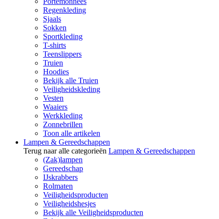
Portemonnees
Regenkleding
Sjaals
Sokken
Sportkleding
T-shirts
Teenslippers
Truien
Hoodies
Bekijk alle Truien
Veiligheidskleding
Vesten
Waaiers
Werkkleding
Zonnebrillen
Toon alle artikelen
Lampen & Gereedschappen
Terug naar alle categorieën
Lampen & Gereedschappen
(Zak)lampen
Gereedschap
IJskrabbers
Rolmaten
Veiligheidsproducten
Veiligheidshesjes
Bekijk alle Veiligheidsproducten