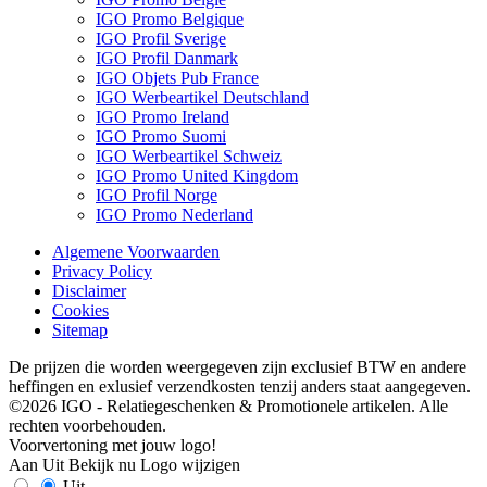
IGO Promo Belgique
IGO Profil Sverige
IGO Profil Danmark
IGO Objets Pub France
IGO Werbeartikel Deutschland
IGO Promo Ireland
IGO Promo Suomi
IGO Werbeartikel Schweiz
IGO Promo United Kingdom
IGO Profil Norge
IGO Promo Nederland
Algemene Voorwaarden
Privacy Policy
Disclaimer
Cookies
Sitemap
De prijzen die worden weergegeven zijn exclusief BTW en andere
heffingen en exlusief verzendkosten tenzij anders staat aangegeven.
©2026 IGO - Relatiegeschenken & Promotionele artikelen. Alle
rechten voorbehouden.
Voorvertoning met jouw logo!
Aan
Uit
Bekijk nu
Logo wijzigen
Uit