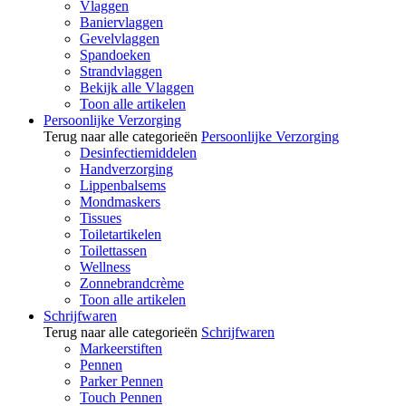
Vlaggen
Baniervlaggen
Gevelvlaggen
Spandoeken
Strandvlaggen
Bekijk alle Vlaggen
Toon alle artikelen
Persoonlijke Verzorging
Terug naar alle categorieën
Persoonlijke Verzorging
Desinfectiemiddelen
Handverzorging
Lippenbalsems
Mondmaskers
Tissues
Toiletartikelen
Toilettassen
Wellness
Zonnebrandcrème
Toon alle artikelen
Schrijfwaren
Terug naar alle categorieën
Schrijfwaren
Markeerstiften
Pennen
Parker Pennen
Touch Pennen