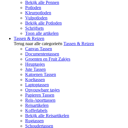
Bekijk alle Pennen
Potloden
Kleurpotloden
Vulpotloden
Bekijk alle Potloden
Schrijfsets
Toon alle artikelen
Tassen & Reizen
Terug naar alle categorieën
Tassen & Reizen
Canvas Tassen
Documententassen
Groenten en Fruit Zakjes
Heuptasjes
Jute Tassen
Katoenen Tassen
Koeltassen
Laptoptassen
Opvouwbare tasjes
Papieren Tassen
Reis-/sporttassen
Reisartikelen
Kofferlabels
Bekijk alle Reisartikelen
Rugtassen
Schoudertassen