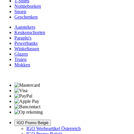
T-Shirts
Notitieboeken
Snoep
Geschenken
Aanstekers
Keukenschorten
Paraplu's
Powerbanks
Winkeltassen
Glazen
Truien
Mokken
IGO Promo België
IGO Werbeartikel Österreich
IGO Promo België