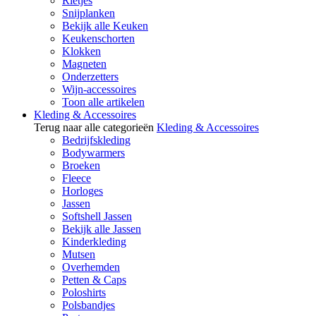
Rietjes
Snijplanken
Bekijk alle Keuken
Keukenschorten
Klokken
Magneten
Onderzetters
Wijn-accessoires
Toon alle artikelen
Kleding & Accessoires
Terug naar alle categorieën
Kleding & Accessoires
Bedrijfskleding
Bodywarmers
Broeken
Fleece
Horloges
Jassen
Softshell Jassen
Bekijk alle Jassen
Kinderkleding
Mutsen
Overhemden
Petten & Caps
Poloshirts
Polsbandjes