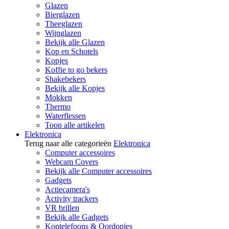
Glazen
Bierglazen
Theeglazen
Wijnglazen
Bekijk alle Glazen
Kop en Schotels
Kopjes
Koffie to go bekers
Shakebekers
Bekijk alle Kopjes
Mokken
Thermo
Waterflessen
Toon alle artikelen
Elektronica
Terug naar alle categorieën
Elektronica
Computer accessoires
Webcam Covers
Bekijk alle Computer accessoires
Gadgets
Actiecamera's
Activity trackers
VR brillen
Bekijk alle Gadgets
Koptelefoons & Oordopjes