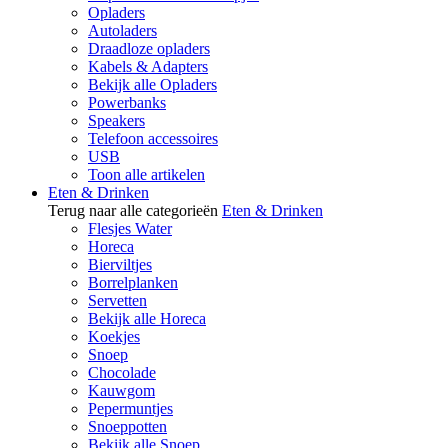
Opladers
Autoladers
Draadloze opladers
Kabels & Adapters
Bekijk alle Opladers
Powerbanks
Speakers
Telefoon accessoires
USB
Toon alle artikelen
Eten & Drinken
Terug naar alle categorieën
Eten & Drinken
Flesjes Water
Horeca
Bierviltjes
Borrelplanken
Servetten
Bekijk alle Horeca
Koekjes
Snoep
Chocolade
Kauwgom
Pepermuntjes
Snoeppotten
Bekijk alle Snoep