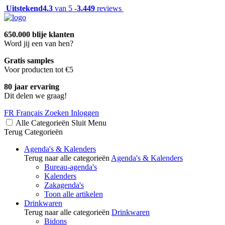
Uitstekend
4.3
van 5 -
3.449
reviews
650.000 blije klanten
Word jij een van hen?
Gratis samples
Voor producten tot €5
80 jaar ervaring
Dit delen we graag!
FR
Français
Zoeken
Inloggen
Alle Categorieën
Sluit
Menu
Terug
Categorieën
Agenda's & Kalenders
Terug naar alle categorieën
Agenda's & Kalenders
Bureau-agenda's
Kalenders
Zakagenda's
Toon alle artikelen
Drinkwaren
Terug naar alle categorieën
Drinkwaren
Bidons