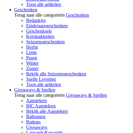
Toon alle artikelen
Geschenken
Terug naar alle categorieën
Geschenken
Bedankjes
Eindejaarsgeschenken
Geschenksets
Kerstpakketten
Seizoensgeschenken
Herfst
Lente
Pasen
Winter
Zomer
Bekijk alle Seizoensgeschenken
Snelle Levering
Toon alle artikelen
Giveaways & Spellen
Terug naar alle categorieën
Giveaways & Spellen
Aanstekers
BIC Aanstekers
Bekijk alle Aanstekers
Ballonnen
Buttons
Giveaways
Lanyards/Keycords