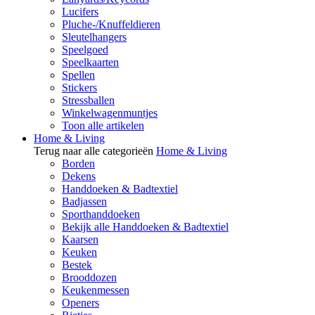
Lucifers
Pluche-/Knuffeldieren
Sleutelhangers
Speelgoed
Speelkaarten
Spellen
Stickers
Stressballen
Winkelwagenmuntjes
Toon alle artikelen
Home & Living
Terug naar alle categorieën
Home & Living
Borden
Dekens
Handdoeken & Badtextiel
Badjassen
Sporthanddoeken
Bekijk alle Handdoeken & Badtextiel
Kaarsen
Keuken
Bestek
Brooddozen
Keukenmessen
Openers