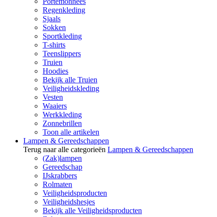
Portemonnees
Regenkleding
Sjaals
Sokken
Sportkleding
T-shirts
Teenslippers
Truien
Hoodies
Bekijk alle Truien
Veiligheidskleding
Vesten
Waaiers
Werkkleding
Zonnebrillen
Toon alle artikelen
Lampen & Gereedschappen
Terug naar alle categorieën
Lampen & Gereedschappen
(Zak)lampen
Gereedschap
IJskrabbers
Rolmaten
Veiligheidsproducten
Veiligheidshesjes
Bekijk alle Veiligheidsproducten