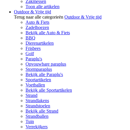
Zakmessen
Toon alle artikelen
Outdoor & Vrije tijd
Terug naar alle categorieën
Outdoor & Vrije tijd
Auto & Fiets
Zadelhoezen
Bekijk alle Auto & Fiets
BBQ
Dierenartikelen
Frisbees
Golf
Paraplu's
Opvouwbare paraplus
Stormparaplus
Bekijk alle Paraplu's
Sportartikelen
Voetballen
Bekijk alle Sportartikelen
Strand
Strandlakens
Strandstoelen
Bekijk alle Strand
Strandballen
Tuin
Verrekijkers