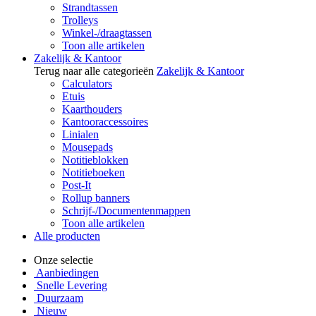
Strandtassen
Trolleys
Winkel-/draagtassen
Toon alle artikelen
Zakelijk & Kantoor
Terug naar alle categorieën
Zakelijk & Kantoor
Calculators
Etuis
Kaarthouders
Kantooraccessoires
Linialen
Mousepads
Notitieblokken
Notitieboeken
Post-It
Rollup banners
Schrijf-/Documentenmappen
Toon alle artikelen
Alle producten
Onze selectie
Aanbiedingen
Snelle Levering
Duurzaam
Nieuw