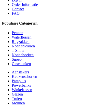
Log In
Order Informatie
Contact
FAQ
Populaire Categoriën
Pennen
Waterflessen
Rugzakken
Notitieblokken
T-Shirts
Notitieboeken
Snoep
Geschenken
Aanstekers
Keukenschorten
Paraplu's
Powerbanks
Winkeltassen
Glazen
Truien
Mokken