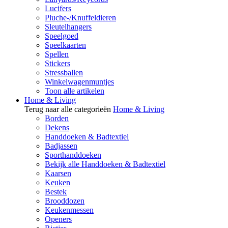
Lucifers
Pluche-/Knuffeldieren
Sleutelhangers
Speelgoed
Speelkaarten
Spellen
Stickers
Stressballen
Winkelwagenmuntjes
Toon alle artikelen
Home & Living
Terug naar alle categorieën
Home & Living
Borden
Dekens
Handdoeken & Badtextiel
Badjassen
Sporthanddoeken
Bekijk alle Handdoeken & Badtextiel
Kaarsen
Keuken
Bestek
Brooddozen
Keukenmessen
Openers