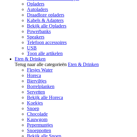
Opladers
Autoladers
Draadloze opladers
Kabels & Adapters
Bekijk alle Opladers
Powerbanks
Speakers
Telefoon accessoires
USB
Toon alle artikelen
Eten & Drinken
Terug naar alle categorieën
Eten & Drinken
Flesjes Water
Horeca
Bierviltjes
Borrelplanken
Servetten
Bekijk alle Horeca
Koekjes
Snoep
Chocolade
Kauwgom
Pepermuntjes
Snoeppotten
Bekijk alle Snoep