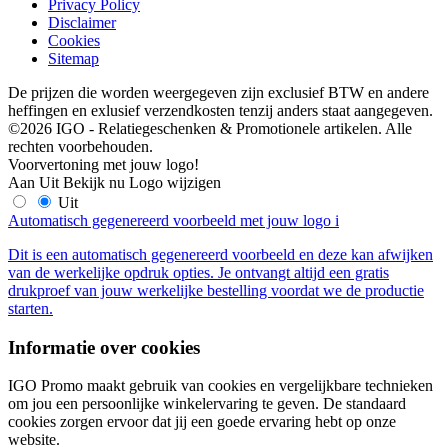
Privacy Policy
Disclaimer
Cookies
Sitemap
De prijzen die worden weergegeven zijn exclusief BTW en andere
heffingen en exlusief verzendkosten tenzij anders staat aangegeven.
©2026 IGO - Relatiegeschenken & Promotionele artikelen. Alle
rechten voorbehouden.
Voorvertoning met jouw logo!
Aan
Uit
Bekijk nu
Logo wijzigen
Uit
Automatisch gegenereerd voorbeeld met jouw logo
i
Dit is een automatisch gegenereerd voorbeeld en deze kan afwijken
van de werkelijke opdruk opties. Je ontvangt altijd een gratis
drukproef van jouw werkelijke bestelling voordat we de productie
starten.
Informatie over cookies
IGO Promo maakt gebruik van cookies en vergelijkbare technieken
om jou een persoonlijke winkelervaring te geven. De standaard
cookies zorgen ervoor dat jij een goede ervaring hebt op onze
website.