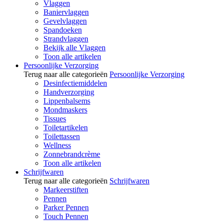
Vlaggen
Baniervlaggen
Gevelvlaggen
Spandoeken
Strandvlaggen
Bekijk alle Vlaggen
Toon alle artikelen
Persoonlijke Verzorging
Terug naar alle categorieën
Persoonlijke Verzorging
Desinfectiemiddelen
Handverzorging
Lippenbalsems
Mondmaskers
Tissues
Toiletartikelen
Toilettassen
Wellness
Zonnebrandcrème
Toon alle artikelen
Schrijfwaren
Terug naar alle categorieën
Schrijfwaren
Markeerstiften
Pennen
Parker Pennen
Touch Pennen