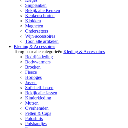
Rietjes
Snijplanken
Bekijk alle Keuken
Keukenschorten
Klokken
Magneten
Onderzetters
Wijn-accessoires
Toon alle artikelen
Kleding & Accessoires
Terug naar alle categorieën
Kleding & Accessoires
Bedrijfskleding
Bodywarmers
Broeken
Fleece
Horloges
Jassen
Softshell Jassen
Bekijk alle Jassen
Kinderkleding
Mutsen
Overhemden
Petten & Caps
Poloshirts
Polsbandjes