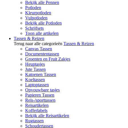
Bekijk alle Pennen
Potloden
Kleurpotloden
Vulpotloden
Bekijk alle Potloden
Schrijfsets
Toon alle artikelen
Tassen & Reizen
Terug naar alle categorieën
Tassen & Reizen
Canvas Tassen
Documententassen
Groenten en Fruit Zakjes
Heuptasjes
Jute Tassen
Katoenen Tassen
Koeltassen
Laptoptassen
Opvouwbare tasjes
Papieren Tassen
Reis-/sporttassen
Reisartikelen
Kofferlabels
Bekijk alle Reisartikelen
Rugtassen
Schoudertassen