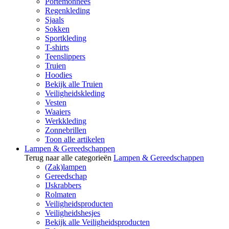
Portemonnees
Regenkleding
Sjaals
Sokken
Sportkleding
T-shirts
Teenslippers
Truien
Hoodies
Bekijk alle Truien
Veiligheidskleding
Vesten
Waaiers
Werkkleding
Zonnebrillen
Toon alle artikelen
Lampen & Gereedschappen
Terug naar alle categorieën
Lampen & Gereedschappen
(Zak)lampen
Gereedschap
IJskrabbers
Rolmaten
Veiligheidsproducten
Veiligheidshesjes
Bekijk alle Veiligheidsproducten