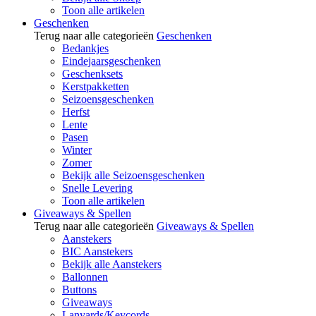
Toon alle artikelen
Geschenken
Terug naar alle categorieën
Geschenken
Bedankjes
Eindejaarsgeschenken
Geschenksets
Kerstpakketten
Seizoensgeschenken
Herfst
Lente
Pasen
Winter
Zomer
Bekijk alle Seizoensgeschenken
Snelle Levering
Toon alle artikelen
Giveaways & Spellen
Terug naar alle categorieën
Giveaways & Spellen
Aanstekers
BIC Aanstekers
Bekijk alle Aanstekers
Ballonnen
Buttons
Giveaways
Lanyards/Keycords