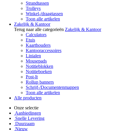
Strandtassen
Trolleys
Winkel-/draagtassen
Toon alle artikelen
Zakelijk & Kantoor
Terug naar alle categorieën
Zakelijk & Kantoor
Calculators
Etuis
Kaarthouders
Kantooraccessoires
Linialen
Mousepads
Notitieblokken
Notitieboeken
Post-It
Rollup banners
Schrijf-/Documentenmappen
Toon alle artikelen
Alle producten
Onze selectie
Aanbiedingen
Snelle Levering
Duurzaam
Nieuw