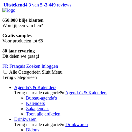
Uitstekend
4.3
van 5 -
3.449
reviews
650.000 blije klanten
Word jij een van hen?
Gratis samples
Voor producten tot €5
80 jaar ervaring
Dit delen we graag!
FR
Français
Zoeken
Inloggen
Alle Categorieën
Sluit
Menu
Terug
Categorieën
Agenda's & Kalenders
Terug naar alle categorieën
Agenda's & Kalenders
Bureau-agenda's
Kalenders
Zakagenda's
Toon alle artikelen
Drinkwaren
Terug naar alle categorieën
Drinkwaren
Bidons