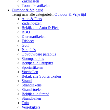
Zakmessen
Toon alle artikelen
Outdoor & Vrije tijd
Terug naar alle categorieën
Outdoor & Vrije tijd
Auto & Fiets
Zadelhoezen
Bekijk alle Auto & Fiets
BBQ
Dierenartikelen
Frisbees
Golf
Paraplu's
Opvouwbare paraplus
Stormparaplus
Bekijk alle Paraplu's
Sportartikelen
Voetballen
Bekijk alle Sportartikelen
Strand
Strandlakens
Strandstoelen
Bekijk alle Strand
Strandballen
Tuin
Verrekijkers