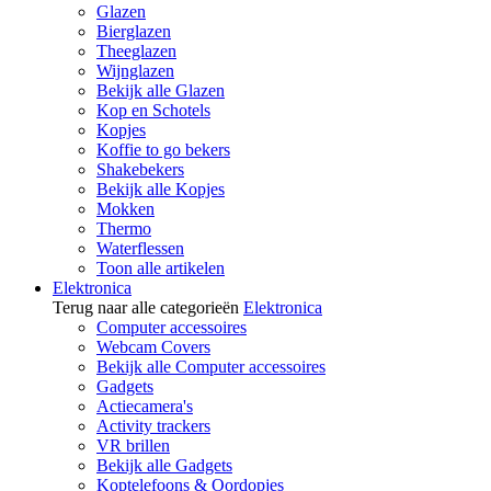
Glazen
Bierglazen
Theeglazen
Wijnglazen
Bekijk alle Glazen
Kop en Schotels
Kopjes
Koffie to go bekers
Shakebekers
Bekijk alle Kopjes
Mokken
Thermo
Waterflessen
Toon alle artikelen
Elektronica
Terug naar alle categorieën
Elektronica
Computer accessoires
Webcam Covers
Bekijk alle Computer accessoires
Gadgets
Actiecamera's
Activity trackers
VR brillen
Bekijk alle Gadgets
Koptelefoons & Oordopjes