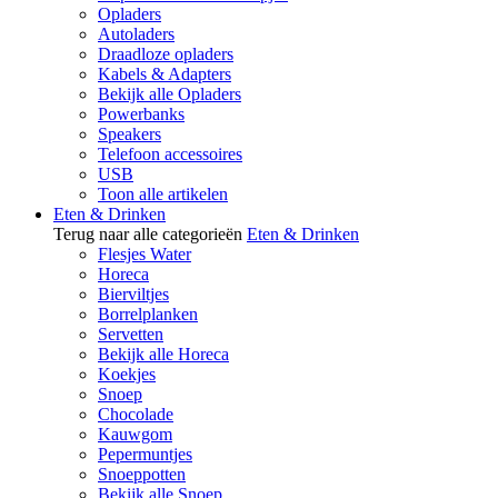
Opladers
Autoladers
Draadloze opladers
Kabels & Adapters
Bekijk alle Opladers
Powerbanks
Speakers
Telefoon accessoires
USB
Toon alle artikelen
Eten & Drinken
Terug naar alle categorieën
Eten & Drinken
Flesjes Water
Horeca
Bierviltjes
Borrelplanken
Servetten
Bekijk alle Horeca
Koekjes
Snoep
Chocolade
Kauwgom
Pepermuntjes
Snoeppotten
Bekijk alle Snoep