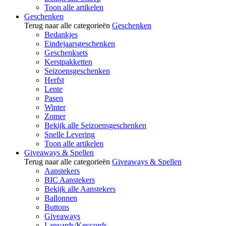
Toon alle artikelen
Geschenken
Terug naar alle categorieën
Geschenken
Bedankjes
Eindejaarsgeschenken
Geschenksets
Kerstpakketten
Seizoensgeschenken
Herfst
Lente
Pasen
Winter
Zomer
Bekijk alle Seizoensgeschenken
Snelle Levering
Toon alle artikelen
Giveaways & Spellen
Terug naar alle categorieën
Giveaways & Spellen
Aanstekers
BIC Aanstekers
Bekijk alle Aanstekers
Ballonnen
Buttons
Giveaways
Lanyards/Keycords