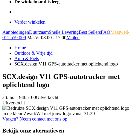
De winkelmand is leeg
Verder winkelen
Aanbiedingen
Duurzaam
Snelle Levering
Best Sellers
FAQ
Maatwerk
011 559 009
Ma-Vr 08.00 - 17.00
Mailen
Home
Outdoor & Vrije tijd
Auto & Fiets
SCX.design V11 GPS-autotracker met oplichtend logo
SCX.design V11 GPS-autotracker met
oplichtend logo
art. nr. 19465100
Uitverkocht
Uitverkocht
Vragen? Neem contact met ons op
Bekijk onze alternatieven