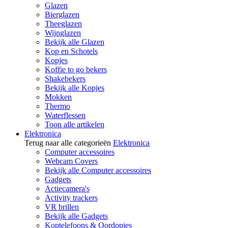
Glazen
Bierglazen
Theeglazen
Wijnglazen
Bekijk alle Glazen
Kop en Schotels
Kopjes
Koffie to go bekers
Shakebekers
Bekijk alle Kopjes
Mokken
Thermo
Waterflessen
Toon alle artikelen
Elektronica
Terug naar alle categorieën
Elektronica
Computer accessoires
Webcam Covers
Bekijk alle Computer accessoires
Gadgets
Actiecamera's
Activity trackers
VR brillen
Bekijk alle Gadgets
Koptelefoons & Oordopjes