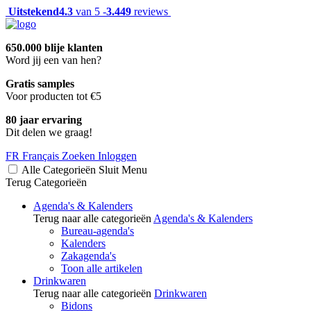
Uitstekend
4.3
van 5 -
3.449
reviews
650.000 blije klanten
Word jij een van hen?
Gratis samples
Voor producten tot €5
80 jaar ervaring
Dit delen we graag!
FR
Français
Zoeken
Inloggen
Alle Categorieën
Sluit
Menu
Terug
Categorieën
Agenda's & Kalenders
Terug naar alle categorieën
Agenda's & Kalenders
Bureau-agenda's
Kalenders
Zakagenda's
Toon alle artikelen
Drinkwaren
Terug naar alle categorieën
Drinkwaren
Bidons