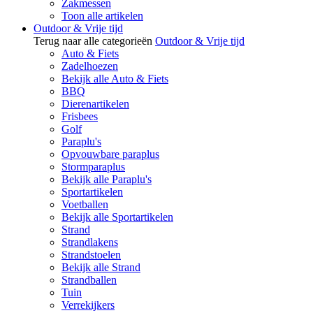
Zakmessen
Toon alle artikelen
Outdoor & Vrije tijd
Terug naar alle categorieën
Outdoor & Vrije tijd
Auto & Fiets
Zadelhoezen
Bekijk alle Auto & Fiets
BBQ
Dierenartikelen
Frisbees
Golf
Paraplu's
Opvouwbare paraplus
Stormparaplus
Bekijk alle Paraplu's
Sportartikelen
Voetballen
Bekijk alle Sportartikelen
Strand
Strandlakens
Strandstoelen
Bekijk alle Strand
Strandballen
Tuin
Verrekijkers