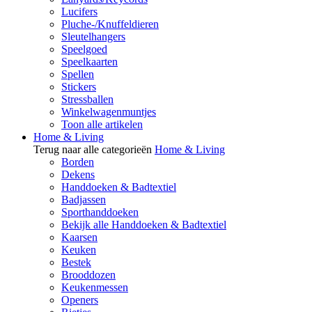
Lucifers
Pluche-/Knuffeldieren
Sleutelhangers
Speelgoed
Speelkaarten
Spellen
Stickers
Stressballen
Winkelwagenmuntjes
Toon alle artikelen
Home & Living
Terug naar alle categorieën
Home & Living
Borden
Dekens
Handdoeken & Badtextiel
Badjassen
Sporthanddoeken
Bekijk alle Handdoeken & Badtextiel
Kaarsen
Keuken
Bestek
Brooddozen
Keukenmessen
Openers