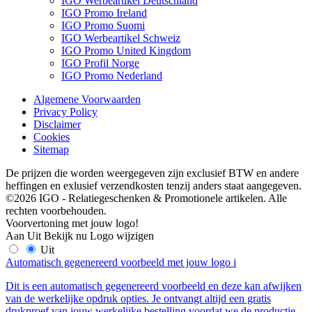
IGO Werbeartikel Deutschland
IGO Promo Ireland
IGO Promo Suomi
IGO Werbeartikel Schweiz
IGO Promo United Kingdom
IGO Profil Norge
IGO Promo Nederland
Algemene Voorwaarden
Privacy Policy
Disclaimer
Cookies
Sitemap
De prijzen die worden weergegeven zijn exclusief BTW en andere
heffingen en exlusief verzendkosten tenzij anders staat aangegeven.
©2026 IGO - Relatiegeschenken & Promotionele artikelen. Alle
rechten voorbehouden.
Voorvertoning met jouw logo!
Aan
Uit
Bekijk nu
Logo wijzigen
Uit
Automatisch gegenereerd voorbeeld met jouw logo
i
Dit is een automatisch gegenereerd voorbeeld en deze kan afwijken
van de werkelijke opdruk opties. Je ontvangt altijd een gratis
drukproef van jouw werkelijke bestelling voordat we de productie