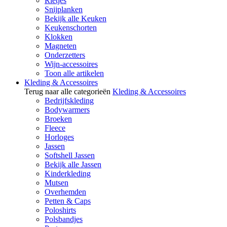
Rietjes
Snijplanken
Bekijk alle Keuken
Keukenschorten
Klokken
Magneten
Onderzetters
Wijn-accessoires
Toon alle artikelen
Kleding & Accessoires
Terug naar alle categorieën
Kleding & Accessoires
Bedrijfskleding
Bodywarmers
Broeken
Fleece
Horloges
Jassen
Softshell Jassen
Bekijk alle Jassen
Kinderkleding
Mutsen
Overhemden
Petten & Caps
Poloshirts
Polsbandjes