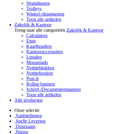
Strandtassen
Trolleys
Winkel-/draagtassen
Toon alle artikelen
Zakelijk & Kantoor
Terug naar alle categorieën
Zakelijk & Kantoor
Calculators
Etuis
Kaarthouders
Kantooraccessoires
Linialen
Mousepads
Notitieblokken
Notitieboeken
Post-It
Rollup banners
Schrijf-/Documentenmappen
Toon alle artikelen
Alle producten
Onze selectie
Aanbiedingen
Snelle Levering
Duurzaam
Nieuw