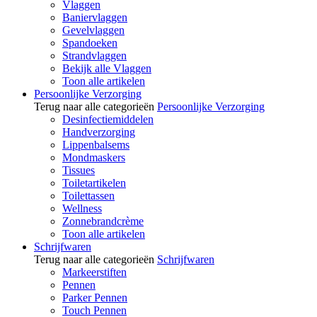
Vlaggen
Baniervlaggen
Gevelvlaggen
Spandoeken
Strandvlaggen
Bekijk alle Vlaggen
Toon alle artikelen
Persoonlijke Verzorging
Terug naar alle categorieën
Persoonlijke Verzorging
Desinfectiemiddelen
Handverzorging
Lippenbalsems
Mondmaskers
Tissues
Toiletartikelen
Toilettassen
Wellness
Zonnebrandcrème
Toon alle artikelen
Schrijfwaren
Terug naar alle categorieën
Schrijfwaren
Markeerstiften
Pennen
Parker Pennen
Touch Pennen