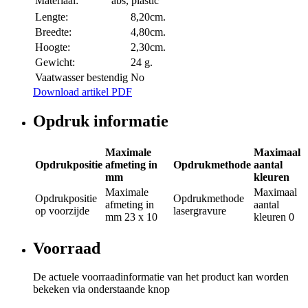
Materiaal:
abs, plastic
Lengte:
8,20cm.
Breedte:
4,80cm.
Hoogte:
2,30cm.
Gewicht:
24 g.
Vaatwasser bestendig
No
Download artikel PDF
Opdruk informatie
Maximale
Maximaal
Opdrukpositie
afmeting in
Opdrukmethode
aantal
mm
kleuren
Maximale
Maximaal
Opdrukpositie
Opdrukmethode
afmeting in
aantal
op voorzijde
lasergravure
mm
23 x 10
kleuren
0
Voorraad
De actuele voorraadinformatie van het product kan worden
bekeken via onderstaande knop