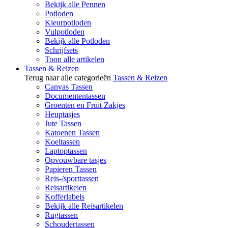
Bekijk alle Pennen
Potloden
Kleurpotloden
Vulpotloden
Bekijk alle Potloden
Schrijfsets
Toon alle artikelen
Tassen & Reizen
Terug naar alle categorieën
Tassen & Reizen
Canvas Tassen
Documententassen
Groenten en Fruit Zakjes
Heuptasjes
Jute Tassen
Katoenen Tassen
Koeltassen
Laptoptassen
Opvouwbare tasjes
Papieren Tassen
Reis-/sporttassen
Reisartikelen
Kofferlabels
Bekijk alle Reisartikelen
Rugtassen
Schoudertassen