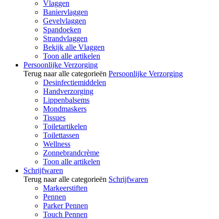
Vlaggen
Baniervlaggen
Gevelvlaggen
Spandoeken
Strandvlaggen
Bekijk alle Vlaggen
Toon alle artikelen
Persoonlijke Verzorging
Terug naar alle categorieën
Persoonlijke Verzorging
Desinfectiemiddelen
Handverzorging
Lippenbalsems
Mondmaskers
Tissues
Toiletartikelen
Toilettassen
Wellness
Zonnebrandcrème
Toon alle artikelen
Schrijfwaren
Terug naar alle categorieën
Schrijfwaren
Markeerstiften
Pennen
Parker Pennen
Touch Pennen