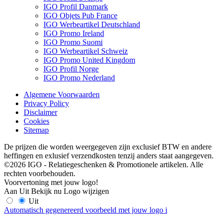
IGO Profil Danmark
IGO Objets Pub France
IGO Werbeartikel Deutschland
IGO Promo Ireland
IGO Promo Suomi
IGO Werbeartikel Schweiz
IGO Promo United Kingdom
IGO Profil Norge
IGO Promo Nederland
Algemene Voorwaarden
Privacy Policy
Disclaimer
Cookies
Sitemap
De prijzen die worden weergegeven zijn exclusief BTW en andere
heffingen en exlusief verzendkosten tenzij anders staat aangegeven.
©2026 IGO - Relatiegeschenken & Promotionele artikelen. Alle
rechten voorbehouden.
Voorvertoning met jouw logo!
Aan
Uit
Bekijk nu
Logo wijzigen
Uit
Automatisch gegenereerd voorbeeld met jouw logo
i