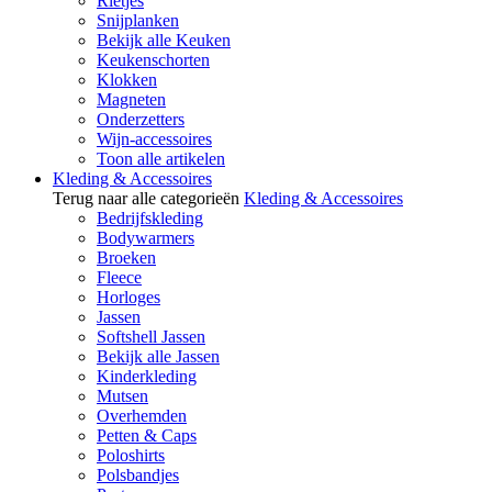
Rietjes
Snijplanken
Bekijk alle Keuken
Keukenschorten
Klokken
Magneten
Onderzetters
Wijn-accessoires
Toon alle artikelen
Kleding & Accessoires
Terug naar alle categorieën
Kleding & Accessoires
Bedrijfskleding
Bodywarmers
Broeken
Fleece
Horloges
Jassen
Softshell Jassen
Bekijk alle Jassen
Kinderkleding
Mutsen
Overhemden
Petten & Caps
Poloshirts
Polsbandjes