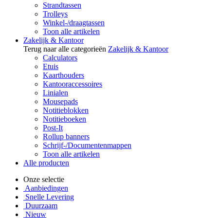
Strandtassen
Trolleys
Winkel-/draagtassen
Toon alle artikelen
Zakelijk & Kantoor
Terug naar alle categorieën
Zakelijk & Kantoor
Calculators
Etuis
Kaarthouders
Kantooraccessoires
Linialen
Mousepads
Notitieblokken
Notitieboeken
Post-It
Rollup banners
Schrijf-/Documentenmappen
Toon alle artikelen
Alle producten
Onze selectie
Aanbiedingen
Snelle Levering
Duurzaam
Nieuw