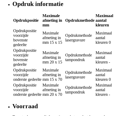
Opdruk informatie
Maximale
Maximaal
Opdrukpositie
afmeting in
Opdrukmethode
aantal
mm
kleuren
Opdrukpositie
Maximale
Maximaal
voorzijde
Opdrukmethode
afmeting in
aantal
bovenste
lasergravure
mm
15 x 15
kleuren
0
gedeelte
Opdrukpositie
Maximale
Maximaal
voorzijde
Opdrukmethode
afmeting in
aantal
bovenste
tampondruk
mm
20 x 15
kleuren
-
gedeelte
Opdrukpositie
Maximale
Maximaal
Opdrukmethode
voorzijde
afmeting in
aantal
lasergravure
onderste gedeelte
mm
15 x 70
kleuren
0
Opdrukpositie
Maximale
Maximaal
Opdrukmethode
voorzijde
afmeting in
aantal
tampondruk
onderste gedeelte
mm
20 x 70
kleuren
-
Voorraad