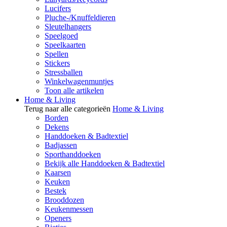
Lucifers
Pluche-/Knuffeldieren
Sleutelhangers
Speelgoed
Speelkaarten
Spellen
Stickers
Stressballen
Winkelwagenmuntjes
Toon alle artikelen
Home & Living
Terug naar alle categorieën
Home & Living
Borden
Dekens
Handdoeken & Badtextiel
Badjassen
Sporthanddoeken
Bekijk alle Handdoeken & Badtextiel
Kaarsen
Keuken
Bestek
Brooddozen
Keukenmessen
Openers