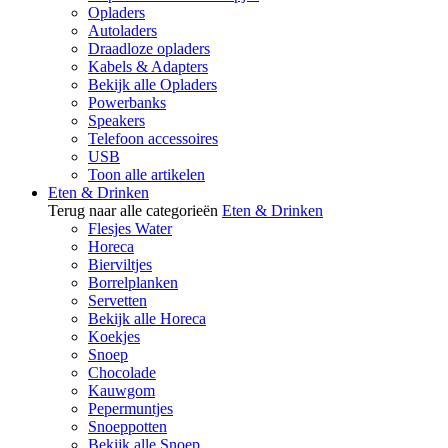
Opladers
Autoladers
Draadloze opladers
Kabels & Adapters
Bekijk alle Opladers
Powerbanks
Speakers
Telefoon accessoires
USB
Toon alle artikelen
Eten & Drinken
Terug naar alle categorieën
Eten & Drinken
Flesjes Water
Horeca
Bierviltjes
Borrelplanken
Servetten
Bekijk alle Horeca
Koekjes
Snoep
Chocolade
Kauwgom
Pepermuntjes
Snoeppotten
Bekijk alle Snoep