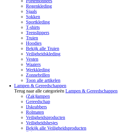
Portemonnees
Regenkleding
Sjaals
Sokken
Sportkleding
T-shirts
Teenslippers
Truien
Hoodies
Bekijk alle Truien
Veiligheidskleding
Vesten
Waaiers
Werkkleding
Zonnebrillen
Toon alle artikelen
Lampen & Gereedschappen
Terug naar alle categorieën
Lampen & Gereedschappen
(Zak)lampen
Gereedschap
IJskrabbers
Rolmaten
Veiligheidsproducten
Veiligheidshesjes
Bekijk alle Veiligheidsproducten