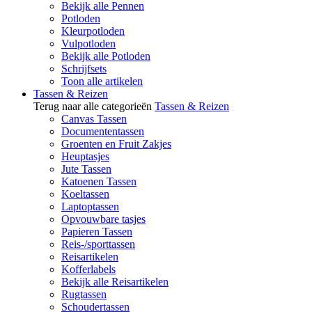
Bekijk alle Pennen
Potloden
Kleurpotloden
Vulpotloden
Bekijk alle Potloden
Schrijfsets
Toon alle artikelen
Tassen & Reizen
Terug naar alle categorieën
Tassen & Reizen
Canvas Tassen
Documententassen
Groenten en Fruit Zakjes
Heuptasjes
Jute Tassen
Katoenen Tassen
Koeltassen
Laptoptassen
Opvouwbare tasjes
Papieren Tassen
Reis-/sporttassen
Reisartikelen
Kofferlabels
Bekijk alle Reisartikelen
Rugtassen
Schoudertassen