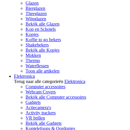
Glazen
Bierglazen
Theeglazen
Wijnglazen
Bekijk alle Glazen
Kop en Schotels
Kopjes
Koffie to go bekers
Shakebekers
Bekijk alle Kopjes
Mokken
Thermo
Waterflessen
Toon alle artikelen
Elektronica
Terug naar alle categorieën
Elektronica
Computer accessoires
Webcam Covers
Bekijk alle Computer accessoires
Gadgets
Actiecamera's
Activity trackers
VR brillen
Bekijk alle Gadgets
Koptelefoons & Oordopjes