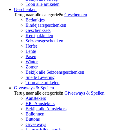
Toon alle artikelen
Geschenken
Terug naar alle categorieën
Geschenken
Bedankjes
Eindejaarsgeschenken
Geschenksets
Kerstpakketten
Seizoensgeschenken
Herfst
Lente
Pasen
Winter
Zomer
Bekijk alle Seizoensgeschenken
Snelle Levering
Toon alle artikelen
Giveaways & Spellen
Terug naar alle categorieën
Giveaways & Spellen
Aanstekers
BIC Aanstekers
Bekijk alle Aanstekers
Ballonnen
Buttons
Giveaways
Lanyards/Keycords