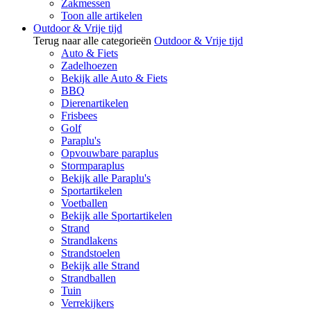
Zakmessen
Toon alle artikelen
Outdoor & Vrije tijd
Terug naar alle categorieën
Outdoor & Vrije tijd
Auto & Fiets
Zadelhoezen
Bekijk alle Auto & Fiets
BBQ
Dierenartikelen
Frisbees
Golf
Paraplu's
Opvouwbare paraplus
Stormparaplus
Bekijk alle Paraplu's
Sportartikelen
Voetballen
Bekijk alle Sportartikelen
Strand
Strandlakens
Strandstoelen
Bekijk alle Strand
Strandballen
Tuin
Verrekijkers