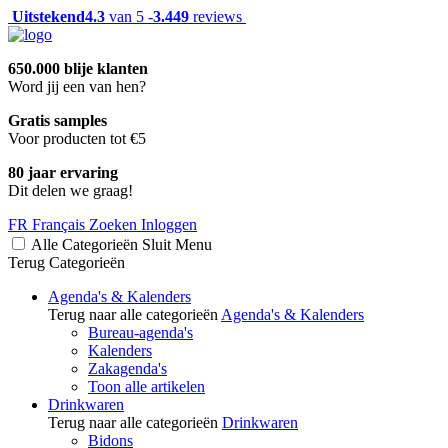
Uitstekend
4.3
van 5 -
3.449
reviews
650.000 blije klanten
Word jij een van hen?
Gratis samples
Voor producten tot €5
80 jaar ervaring
Dit delen we graag!
FR
Français
Zoeken
Inloggen
Alle Categorieën
Sluit
Menu
Terug
Categorieën
Agenda's & Kalenders
Terug naar alle categorieën
Agenda's & Kalenders
Bureau-agenda's
Kalenders
Zakagenda's
Toon alle artikelen
Drinkwaren
Terug naar alle categorieën
Drinkwaren
Bidons