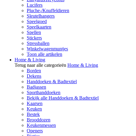
Lucifers
Pluche-/Knuffeldieren
Sleutelhangers
Speelgoed
Speelkaarten
Spellen
Stickers
Stressballen
Winkelwagenmuntjes
Toon alle artikelen
Home & Living
Terug naar alle categorieën
Home & Living
Borden
Dekens
Handdoeken & Badtextiel
Badjassen
Sporthanddoeken
Bekijk alle Handdoeken & Badtextiel
Kaarsen
Keuken
Bestek
Brooddozen
Keukenmessen
Openers