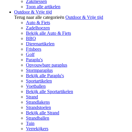
Zakmessen
Toon alle artikelen
Outdoor & Vrije tijd
Terug naar alle categorieën
Outdoor & Vrije tijd
Auto & Fiets
Zadelhoezen
Bekijk alle Auto & Fiets
BBQ
Dierenartikelen
Frisbees
Golf
Paraplu's
Opvouwbare paraplus
Stormparaplus
Bekijk alle Paraplu's
Sportartikelen
Voetballen
Bekijk alle Sportartikelen
Strand
Strandlakens
Strandstoelen
Bekijk alle Strand
Strandballen
Tuin
Verrekijkers