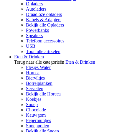
Opladers
Autoladers
Draadloze opladers
Kabels & Adapters
Bekijk alle Opladers
Powerbanks
Speakers
Telefoon accessoires
USB
Toon alle artikelen
Eten & Drinken
Terug naar alle categorieën
Eten & Drinken
Flesjes Water
Horeca
Bierviltjes
Borrelplanken
Servetten
Bekijk alle Horeca
Koekjes
Snoep
Chocolade
Kauwgom
Pepermuntjes
Snoeppotten
Bekijk alle Snoep