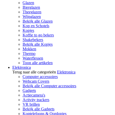
Glazen
Bierglazen
Theeglazen
Wijnglazen
Bekijk alle Glazen
Kop en Schotels
Kopjes
Koffie to go bekers
Shakebekers
Bekijk alle Kopjes
Mokken
Thermo
Waterflessen
Toon alle artikelen
Elektronica
Terug naar alle categorieën
Elektronica
Computer accessoires
Webcam Covers
Bekijk alle Computer accessoires
Gadgets
Actiecamera's
Activity trackers
VR brillen
Bekijk alle Gadgets
Koptelefoons & Oordopjes