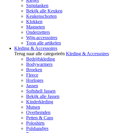
Rietjes
Snijplanken
Bekijk alle Keuken
Keukenschorten
Klokken
Magneten
Onderzetters
Wijn-accessoires
Toon alle artikelen
Kleding & Accessoires
Terug naar alle categorieën
Kleding & Accessoires
Bedrijfskleding
Bodywarmers
Broeken
Fleece
Horloges
Jassen
Softshell Jassen
Bekijk alle Jassen
Kinderkleding
Mutsen
Overhemden
Petten & Caps
Poloshirts
Polsbandjes