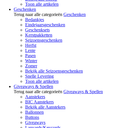
Toon alle artikelen
Geschenken
Terug naar alle categorieën
Geschenken
Bedankjes
Eindejaarsgeschenken
Geschenksets
Kerstpakketten
Seizoensgeschenken
Herfst
Lente
Pasen
Winter
Zomer
Bekijk alle Seizoensgeschenken
Snelle Levering
Toon alle artikelen
Giveaways & Spellen
Terug naar alle categorieën
Giveaways & Spellen
Aanstekers
BIC Aanstekers
Bekijk alle Aanstekers
Ballonnen
Buttons
Giveaways
Lanyards/Keycords