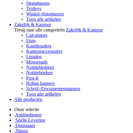
Strandtassen
Trolleys
Winkel-/draagtassen
Toon alle artikelen
Zakelijk & Kantoor
Terug naar alle categorieën
Zakelijk & Kantoor
Calculators
Etuis
Kaarthouders
Kantooraccessoires
Linialen
Mousepads
Notitieblokken
Notitieboeken
Post-It
Rollup banners
Schrijf-/Documentenmappen
Toon alle artikelen
Alle producten
Onze selectie
Aanbiedingen
Snelle Levering
Duurzaam
Nieuw