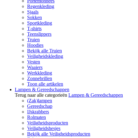
Portemonnees
Regenkleding
Sjaals
Sokken
Sportkleding
T-shirts
Teenslippers
Truien
Hoodies
Bekijk alle Truien
Veiligheidskleding
Vesten
Waaiers
Werkkleding
Zonnebrillen
Toon alle artikelen
Lampen & Gereedschappen
Terug naar alle categorieën
Lampen & Gereedschappen
(Zak)lampen
Gereedschap
IJskrabbers
Rolmaten
Veiligheidsproducten
Veiligheidshesjes
Bekijk alle Veiligheidsproducten