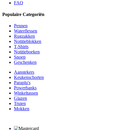
FAQ
Populaire Categoriën
Pennen
Waterflessen
Rugzakken
Notitieblokken
T-Shirts
Notitieboeken
Snoep
Geschenken
Aanstekers
Keukenschorten
Paraplu's
Powerbanks
Winkeltassen
Glazen
Truien
Mokken