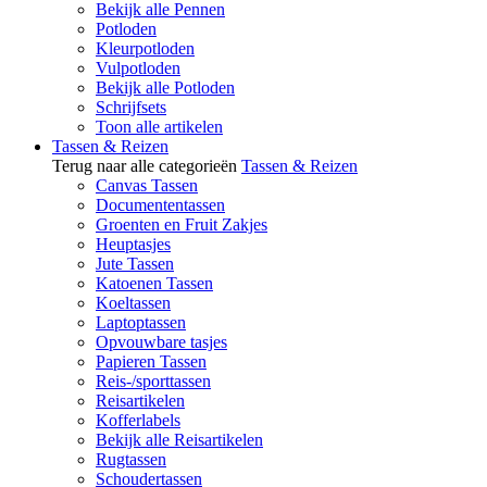
Bekijk alle Pennen
Potloden
Kleurpotloden
Vulpotloden
Bekijk alle Potloden
Schrijfsets
Toon alle artikelen
Tassen & Reizen
Terug naar alle categorieën
Tassen & Reizen
Canvas Tassen
Documententassen
Groenten en Fruit Zakjes
Heuptasjes
Jute Tassen
Katoenen Tassen
Koeltassen
Laptoptassen
Opvouwbare tasjes
Papieren Tassen
Reis-/sporttassen
Reisartikelen
Kofferlabels
Bekijk alle Reisartikelen
Rugtassen
Schoudertassen