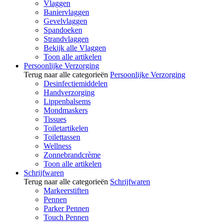
Vlaggen
Baniervlaggen
Gevelvlaggen
Spandoeken
Strandvlaggen
Bekijk alle Vlaggen
Toon alle artikelen
Persoonlijke Verzorging
Terug naar alle categorieën
Persoonlijke Verzorging
Desinfectiemiddelen
Handverzorging
Lippenbalsems
Mondmaskers
Tissues
Toiletartikelen
Toilettassen
Wellness
Zonnebrandcrème
Toon alle artikelen
Schrijfwaren
Terug naar alle categorieën
Schrijfwaren
Markeerstiften
Pennen
Parker Pennen
Touch Pennen