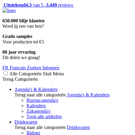
Uitstekend
4.3
van 5 -
3.449
reviews
650.000 blije klanten
Word jij een van hen?
Gratis samples
Voor producten tot €5
80 jaar ervaring
Dit delen we graag!
FR
Français
Zoeken
Inloggen
Alle Categorieën
Sluit
Menu
Terug
Categorieën
Agenda's & Kalenders
Terug naar alle categorieën
Agenda's & Kalenders
Bureau-agenda's
Kalenders
Zakagenda's
Toon alle artikelen
Drinkwaren
Terug naar alle categorieën
Drinkwaren
Bidons