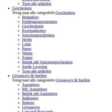
Toon alle artikelen
Geschenken
Terug naar alle categorieën
Geschenken
Bedankjes
Eindejaarsgeschenken
Geschenksets
Kerstpakketten
Seizoensgeschenken
Herfst
Lente
Pasen
Winter
Zomer
Bekijk alle Seizoensgeschenken
Snelle Levering
Toon alle artikelen
Giveaways & Spellen
Terug naar alle categorieën
Giveaways & Spellen
Aanstekers
BIC Aanstekers
Bekijk alle Aanstekers
Ballonnen
Buttons
Giveaways
Lanyards/Keycords