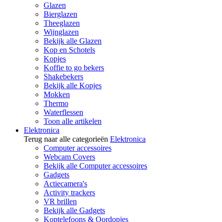
Glazen
Bierglazen
Theeglazen
Wijnglazen
Bekijk alle Glazen
Kop en Schotels
Kopjes
Koffie to go bekers
Shakebekers
Bekijk alle Kopjes
Mokken
Thermo
Waterflessen
Toon alle artikelen
Elektronica
Terug naar alle categorieën
Elektronica
Computer accessoires
Webcam Covers
Bekijk alle Computer accessoires
Gadgets
Actiecamera's
Activity trackers
VR brillen
Bekijk alle Gadgets
Koptelefoons & Oordopjes