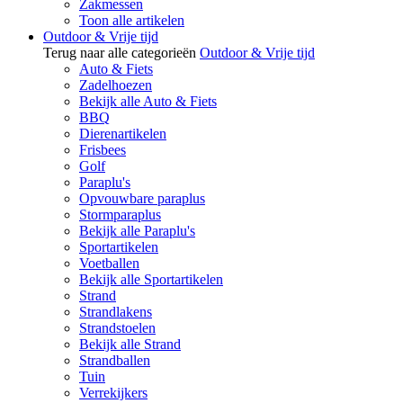
Zakmessen
Toon alle artikelen
Outdoor & Vrije tijd
Terug naar alle categorieën
Outdoor & Vrije tijd
Auto & Fiets
Zadelhoezen
Bekijk alle Auto & Fiets
BBQ
Dierenartikelen
Frisbees
Golf
Paraplu's
Opvouwbare paraplus
Stormparaplus
Bekijk alle Paraplu's
Sportartikelen
Voetballen
Bekijk alle Sportartikelen
Strand
Strandlakens
Strandstoelen
Bekijk alle Strand
Strandballen
Tuin
Verrekijkers