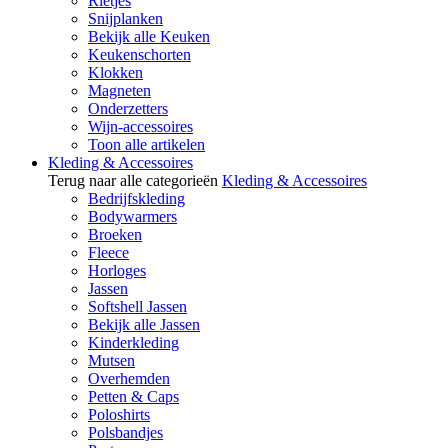
Rietjes
Snijplanken
Bekijk alle Keuken
Keukenschorten
Klokken
Magneten
Onderzetters
Wijn-accessoires
Toon alle artikelen
Kleding & Accessoires
Terug naar alle categorieën
Kleding & Accessoires
Bedrijfskleding
Bodywarmers
Broeken
Fleece
Horloges
Jassen
Softshell Jassen
Bekijk alle Jassen
Kinderkleding
Mutsen
Overhemden
Petten & Caps
Poloshirts
Polsbandjes