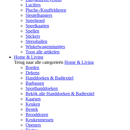
Lucifers
Pluche-/Knuffeldieren
Sleutelhangers
Speelgoed
Speelkaarten
Spellen
Stickers
Stressballen
Winkelwagenmuntjes
Toon alle artikelen
Home & Living
Terug naar alle categorieën
Home & Living
Borden
Dekens
Handdoeken & Badtextiel
Badjassen
Sporthanddoeken
Bekijk alle Handdoeken & Badtextiel
Kaarsen
Keuken
Bestek
Brooddozen
Keukenmessen
Openers