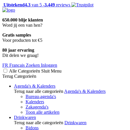
Uitstekend
4.3
van 5 -
3.449
reviews
650.000 blije klanten
Word jij een van hen?
Gratis samples
Voor producten tot €5
80 jaar ervaring
Dit delen we graag!
FR
Français
Zoeken
Inloggen
Alle Categorieën
Sluit
Menu
Terug
Categorieën
Agenda's & Kalenders
Terug naar alle categorieën
Agenda's & Kalenders
Bureau-agenda's
Kalenders
Zakagenda's
Toon alle artikelen
Drinkwaren
Terug naar alle categorieën
Drinkwaren
Bidons