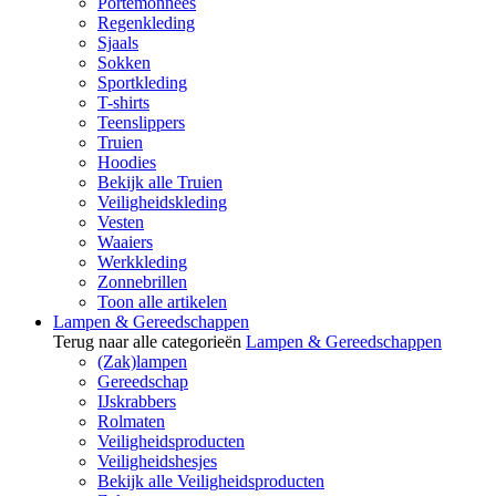
Portemonnees
Regenkleding
Sjaals
Sokken
Sportkleding
T-shirts
Teenslippers
Truien
Hoodies
Bekijk alle Truien
Veiligheidskleding
Vesten
Waaiers
Werkkleding
Zonnebrillen
Toon alle artikelen
Lampen & Gereedschappen
Terug naar alle categorieën
Lampen & Gereedschappen
(Zak)lampen
Gereedschap
IJskrabbers
Rolmaten
Veiligheidsproducten
Veiligheidshesjes
Bekijk alle Veiligheidsproducten