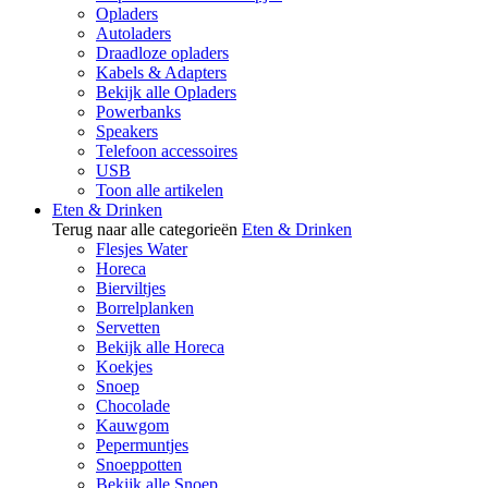
Opladers
Autoladers
Draadloze opladers
Kabels & Adapters
Bekijk alle Opladers
Powerbanks
Speakers
Telefoon accessoires
USB
Toon alle artikelen
Eten & Drinken
Terug naar alle categorieën
Eten & Drinken
Flesjes Water
Horeca
Bierviltjes
Borrelplanken
Servetten
Bekijk alle Horeca
Koekjes
Snoep
Chocolade
Kauwgom
Pepermuntjes
Snoeppotten
Bekijk alle Snoep