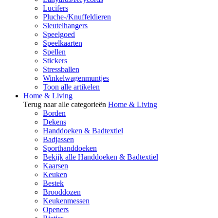
Lucifers
Pluche-/Knuffeldieren
Sleutelhangers
Speelgoed
Speelkaarten
Spellen
Stickers
Stressballen
Winkelwagenmuntjes
Toon alle artikelen
Home & Living
Terug naar alle categorieën
Home & Living
Borden
Dekens
Handdoeken & Badtextiel
Badjassen
Sporthanddoeken
Bekijk alle Handdoeken & Badtextiel
Kaarsen
Keuken
Bestek
Brooddozen
Keukenmessen
Openers