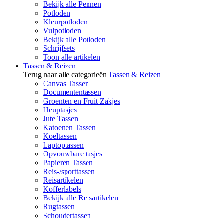
Bekijk alle Pennen
Potloden
Kleurpotloden
Vulpotloden
Bekijk alle Potloden
Schrijfsets
Toon alle artikelen
Tassen & Reizen
Terug naar alle categorieën
Tassen & Reizen
Canvas Tassen
Documententassen
Groenten en Fruit Zakjes
Heuptasjes
Jute Tassen
Katoenen Tassen
Koeltassen
Laptoptassen
Opvouwbare tasjes
Papieren Tassen
Reis-/sporttassen
Reisartikelen
Kofferlabels
Bekijk alle Reisartikelen
Rugtassen
Schoudertassen