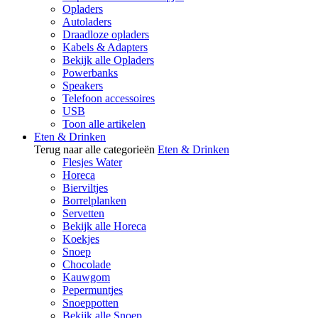
Opladers
Autoladers
Draadloze opladers
Kabels & Adapters
Bekijk alle Opladers
Powerbanks
Speakers
Telefoon accessoires
USB
Toon alle artikelen
Eten & Drinken
Terug naar alle categorieën
Eten & Drinken
Flesjes Water
Horeca
Bierviltjes
Borrelplanken
Servetten
Bekijk alle Horeca
Koekjes
Snoep
Chocolade
Kauwgom
Pepermuntjes
Snoeppotten
Bekijk alle Snoep