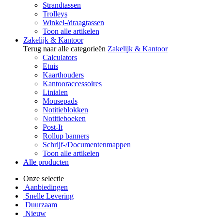
Strandtassen
Trolleys
Winkel-/draagtassen
Toon alle artikelen
Zakelijk & Kantoor
Terug naar alle categorieën
Zakelijk & Kantoor
Calculators
Etuis
Kaarthouders
Kantooraccessoires
Linialen
Mousepads
Notitieblokken
Notitieboeken
Post-It
Rollup banners
Schrijf-/Documentenmappen
Toon alle artikelen
Alle producten
Onze selectie
Aanbiedingen
Snelle Levering
Duurzaam
Nieuw