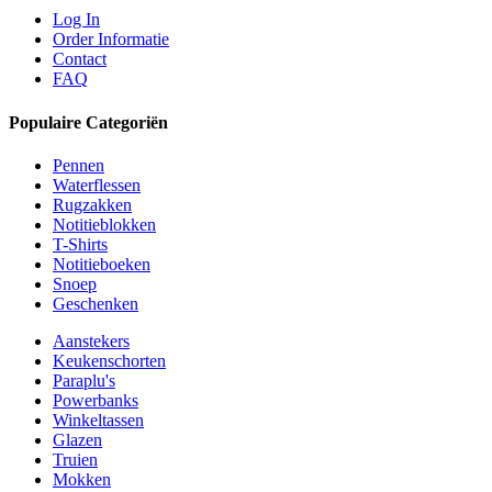
Log In
Order Informatie
Contact
FAQ
Populaire Categoriën
Pennen
Waterflessen
Rugzakken
Notitieblokken
T-Shirts
Notitieboeken
Snoep
Geschenken
Aanstekers
Keukenschorten
Paraplu's
Powerbanks
Winkeltassen
Glazen
Truien
Mokken