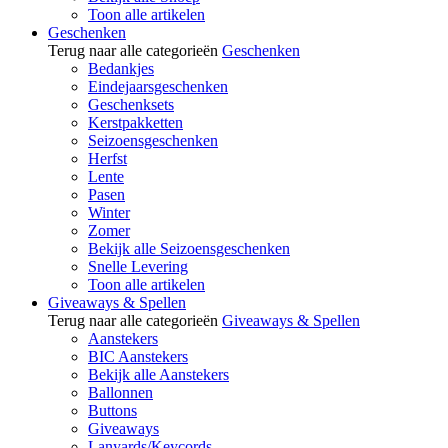
Toon alle artikelen
Geschenken
Terug naar alle categorieën
Geschenken
Bedankjes
Eindejaarsgeschenken
Geschenksets
Kerstpakketten
Seizoensgeschenken
Herfst
Lente
Pasen
Winter
Zomer
Bekijk alle Seizoensgeschenken
Snelle Levering
Toon alle artikelen
Giveaways & Spellen
Terug naar alle categorieën
Giveaways & Spellen
Aanstekers
BIC Aanstekers
Bekijk alle Aanstekers
Ballonnen
Buttons
Giveaways
Lanyards/Keycords