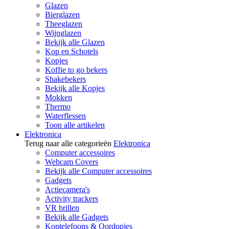
Glazen
Bierglazen
Theeglazen
Wijnglazen
Bekijk alle Glazen
Kop en Schotels
Kopjes
Koffie to go bekers
Shakebekers
Bekijk alle Kopjes
Mokken
Thermo
Waterflessen
Toon alle artikelen
Elektronica
Terug naar alle categorieën
Elektronica
Computer accessoires
Webcam Covers
Bekijk alle Computer accessoires
Gadgets
Actiecamera's
Activity trackers
VR brillen
Bekijk alle Gadgets
Koptelefoons & Oordopjes