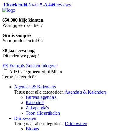
Uitstekend
4.3
van 5 -
3.449
reviews
650.000 blije klanten
Word jij een van hen?
Gratis samples
Voor producten tot €5
80 jaar ervaring
Dit delen we graag!
FR
Français
Zoeken
Inloggen
Alle Categorieën
Sluit
Menu
Terug
Categorieën
Agenda's & Kalenders
Terug naar alle categorieën
Agenda's & Kalenders
Bureau-agenda's
Kalenders
Zakagenda's
Toon alle artikelen
Drinkwaren
Terug naar alle categorieën
Drinkwaren
Bidons