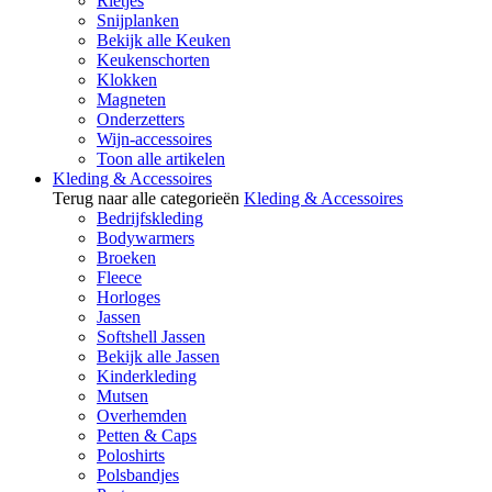
Rietjes
Snijplanken
Bekijk alle Keuken
Keukenschorten
Klokken
Magneten
Onderzetters
Wijn-accessoires
Toon alle artikelen
Kleding & Accessoires
Terug naar alle categorieën
Kleding & Accessoires
Bedrijfskleding
Bodywarmers
Broeken
Fleece
Horloges
Jassen
Softshell Jassen
Bekijk alle Jassen
Kinderkleding
Mutsen
Overhemden
Petten & Caps
Poloshirts
Polsbandjes