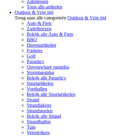
Zakmessen
Toon alle artikelen
Outdoor & Vrije tijd
Terug naar alle categorieën
Outdoor & Vrije tijd
Auto & Fiets
Zadelhoezen
Bekijk alle Auto & Fiets
BBQ
Dierenartikelen
Frisbees
Golf
Paraplu's
Opvouwbare paraplus
Stormparaplus
Bekijk alle Paraplu's
Sportartikelen
Voetballen
Bekijk alle Sportartikelen
Strand
Strandlakens
Strandstoelen
Bekijk alle Strand
Strandballen
Tuin
Verrekijkers