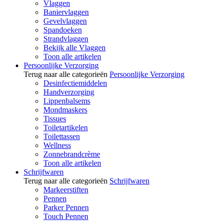
Vlaggen
Baniervlaggen
Gevelvlaggen
Spandoeken
Strandvlaggen
Bekijk alle Vlaggen
Toon alle artikelen
Persoonlijke Verzorging
Terug naar alle categorieën
Persoonlijke Verzorging
Desinfectiemiddelen
Handverzorging
Lippenbalsems
Mondmaskers
Tissues
Toiletartikelen
Toilettassen
Wellness
Zonnebrandcrème
Toon alle artikelen
Schrijfwaren
Terug naar alle categorieën
Schrijfwaren
Markeerstiften
Pennen
Parker Pennen
Touch Pennen