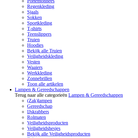
Portemonnees
Regenkleding
Sjaals
Sokken
Sportkleding
T-shirts
Teenslippers
Truien
Hoodies
Bekijk alle Truien
Veiligheidskleding
Vesten
Waaiers
Werkkleding
Zonnebrillen
Toon alle artikelen
Lampen & Gereedschappen
Terug naar alle categorieën
Lampen & Gereedschappen
(Zak)lampen
Gereedschap
IJskrabbers
Rolmaten
Veiligheidsproducten
Veiligheidshesjes
Bekijk alle Veiligheidsproducten