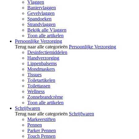
Vlaggen
Baniervlaggen
Gevelvlaggen
Spandoeken
Strandvlaggen
Bekijk alle Vlaggen
Toon alle artikelen
Persoonlijke Verzorging
Terug naar alle categorieën
Persoonlijke Verzorging
Desinfectiemiddelen
Handverzorging
Lippenbalsems
Mondmaskers
Tissues
Toiletartikelen
Toilettassen
Wellness
Zonnebrandcrème
Toon alle artikelen
Schrijfwaren
Terug naar alle categorieën
Schrijfwaren
Markeerstiften
Pennen
Parker Pennen
Touch Pennen