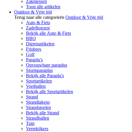
Zakmessen
Toon alle artikelen
Outdoor & Vrije tijd
Terug naar alle categorieën
Outdoor & Vrije tijd
Auto & Fiets
Zadelhoezen
Bekijk alle Auto & Fiets
BBQ
Dierenartikelen
Frisbees
Golf
Paraplu's
Opvouwbare paraplus
Stormparaplus
Bekijk alle Paraplu's
Sportartikelen
Voetballen
Bekijk alle Sportartikelen
Strand
Strandlakens
Strandstoelen
Bekijk alle Strand
Strandballen
Tuin
Verrekijkers