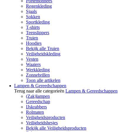
Portemonnees
Regenkleding
Sjaals
Sokken
Sportkleding
T-shirts
Teenslippers
Truien
Hoodies
Bekijk alle Truien
Veiligheidskleding
Vesten
Waaiers
Werkkleding
Zonnebrillen
Toon alle artikelen
Lampen & Gereedschappen
Terug naar alle categorieën
Lampen & Gereedschappen
(Zak)lampen
Gereedschap
IJskrabbers
Rolmaten
Veiligheidsproducten
Veiligheidshesjes
Bekijk alle Veiligheidsproducten