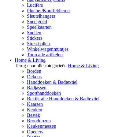
Lucifers
Pluche-/Knuffeldieren
Sleutelhangers
Speelgoed
Speelkaarten
Spellen
Stickers
Stressballen
Winkelwagenmuntjes
Toon alle artikelen
Home & Living
Terug naar alle categorieën
Home & Living
Borden
Dekens
Handdoeken & Badtextiel
Badjassen
Sporthanddoeken
Bekijk alle Handdoeken & Badtextiel
Kaarsen
Keuken
Bestek
Brooddozen
Keukenmessen
Openers