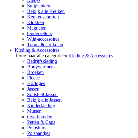
Rietjes
Snijplanken
Bekijk alle Keuken
Keukenschorten
Klokken
Magneten
Onderzetters
Wijn-accessoires
Toon alle artikelen
Kleding & Accessoires
Terug naar alle categorieën
Kleding & Accessoires
Bedrijfskleding
Bodywarmers
Broeken
Fleece
Horloges
Jassen
Softshell Jassen
Bekijk alle Jassen
Kinderkleding
Mutsen
Overhemden
Petten & Caps
Poloshirts
Polsbandjes