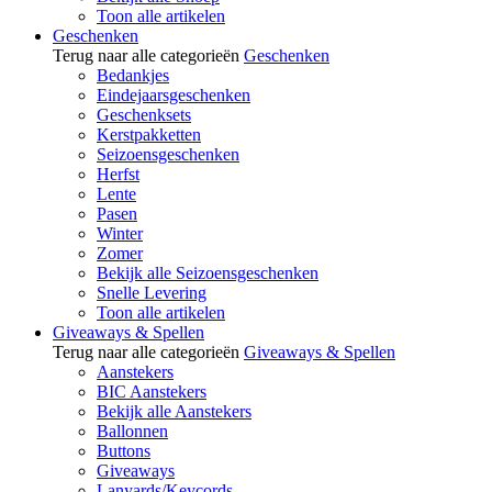
Toon alle artikelen
Geschenken
Terug naar alle categorieën
Geschenken
Bedankjes
Eindejaarsgeschenken
Geschenksets
Kerstpakketten
Seizoensgeschenken
Herfst
Lente
Pasen
Winter
Zomer
Bekijk alle Seizoensgeschenken
Snelle Levering
Toon alle artikelen
Giveaways & Spellen
Terug naar alle categorieën
Giveaways & Spellen
Aanstekers
BIC Aanstekers
Bekijk alle Aanstekers
Ballonnen
Buttons
Giveaways
Lanyards/Keycords