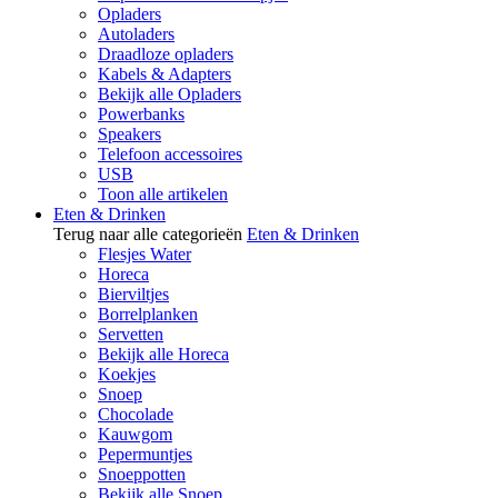
Opladers
Autoladers
Draadloze opladers
Kabels & Adapters
Bekijk alle Opladers
Powerbanks
Speakers
Telefoon accessoires
USB
Toon alle artikelen
Eten & Drinken
Terug naar alle categorieën
Eten & Drinken
Flesjes Water
Horeca
Bierviltjes
Borrelplanken
Servetten
Bekijk alle Horeca
Koekjes
Snoep
Chocolade
Kauwgom
Pepermuntjes
Snoeppotten
Bekijk alle Snoep