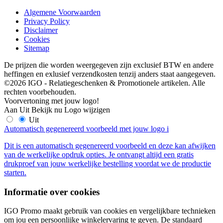
Algemene Voorwaarden
Privacy Policy
Disclaimer
Cookies
Sitemap
De prijzen die worden weergegeven zijn exclusief BTW en andere
heffingen en exlusief verzendkosten tenzij anders staat aangegeven.
©2026 IGO - Relatiegeschenken & Promotionele artikelen. Alle
rechten voorbehouden.
Voorvertoning met jouw logo!
Aan
Uit
Bekijk nu
Logo wijzigen
Uit
Automatisch gegenereerd voorbeeld met jouw logo
i
Dit is een automatisch gegenereerd voorbeeld en deze kan afwijken
van de werkelijke opdruk opties. Je ontvangt altijd een gratis
drukproef van jouw werkelijke bestelling voordat we de productie
starten.
Informatie over cookies
IGO Promo maakt gebruik van cookies en vergelijkbare technieken
om jou een persoonlijke winkelervaring te geven. De standaard