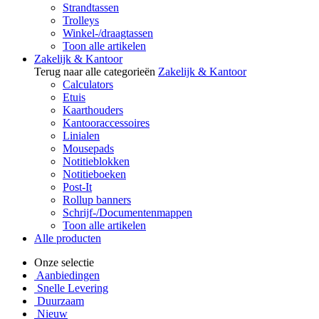
Strandtassen
Trolleys
Winkel-/draagtassen
Toon alle artikelen
Zakelijk & Kantoor
Terug naar alle categorieën
Zakelijk & Kantoor
Calculators
Etuis
Kaarthouders
Kantooraccessoires
Linialen
Mousepads
Notitieblokken
Notitieboeken
Post-It
Rollup banners
Schrijf-/Documentenmappen
Toon alle artikelen
Alle producten
Onze selectie
Aanbiedingen
Snelle Levering
Duurzaam
Nieuw