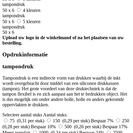
tampondruk
50 x 6
4 kleuren
tampondruk
50 x 6
5 kleuren
tampondruk
50 x 6
Upload uw logo in de winkelmand of na het plaatsen van uw
bestelling.
Opdrukinformatie
tampondruk
Tampondruk is een indirecte vorm van drukken waarbij de inkt
wordt overgebracht door middel van een siliconen drukkussen
(tampon). Het grote voordeel van deze druktechniek is dat de
tampon flexibel is en zich aanpast aan het te bedrukken object. Het
is dus mogelijk om onder andere bolle, holle en anders gekromde
oppervlakten te drukken.
Selecteer aantal stuks
Aantal stuks:
75 (0,31 per stuk)
150 (0,29 per stuk)
Bespaar 7%
250
(0,28 per stuk)
Bespaar 10%
500 (0,26 per stuk)
Bespaar 17%
Meest populair
1000 (0,24 per stuk)
Bespaar 24%
2500