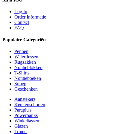
Log In
Order Informatie
Contact
FAQ
Populaire Categoriën
Pennen
Waterflessen
Rugzakken
Notitieblokken
T-Shirts
Notitieboeken
Snoep
Geschenken
Aanstekers
Keukenschorten
Paraplu's
Powerbanks
Winkeltassen
Glazen
Truien