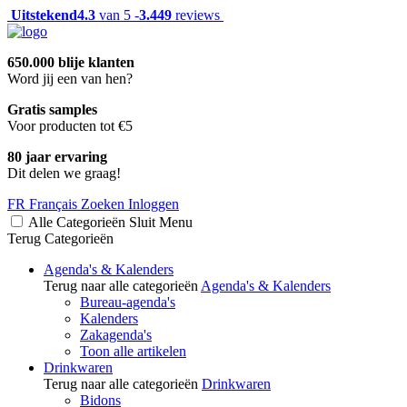
Uitstekend
4.3
van 5 -
3.449
reviews
650.000 blije klanten
Word jij een van hen?
Gratis samples
Voor producten tot €5
80 jaar ervaring
Dit delen we graag!
FR
Français
Zoeken
Inloggen
Alle Categorieën
Sluit
Menu
Terug
Categorieën
Agenda's & Kalenders
Terug naar alle categorieën
Agenda's & Kalenders
Bureau-agenda's
Kalenders
Zakagenda's
Toon alle artikelen
Drinkwaren
Terug naar alle categorieën
Drinkwaren
Bidons