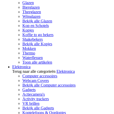
Glazen
Bierglazen
Theeglazen
Wijnglazen
Bekijk alle Glazen
Kop en Schotels
Kopjes
Koffie to go bekers
Shakebekers
Bekijk alle Kopjes
Mokken
Thermo
Waterflessen
Toon alle artikelen
Elektronica
Terug naar alle categorieën
Elektronica
Computer accessoires
Webcam Covers
Bekijk alle Computer accessoires
Gadgets
Actiecamera's
Activity trackers
VR brillen
Bekijk alle Gadgets
Koptelefoons & Oordopjes