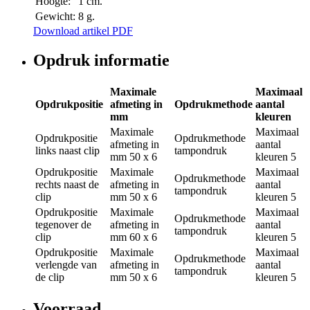
Hoogte:
1 cm.
Gewicht:
8 g.
Download artikel PDF
Opdruk informatie
Maximale
Maximaal
Opdrukpositie
afmeting in
Opdrukmethode
aantal
mm
kleuren
Maximale
Maximaal
Opdrukpositie
Opdrukmethode
afmeting in
aantal
links naast clip
tampondruk
mm
50 x 6
kleuren
5
Opdrukpositie
Maximale
Maximaal
Opdrukmethode
rechts naast de
afmeting in
aantal
tampondruk
clip
mm
50 x 6
kleuren
5
Opdrukpositie
Maximale
Maximaal
Opdrukmethode
tegenover de
afmeting in
aantal
tampondruk
clip
mm
60 x 6
kleuren
5
Opdrukpositie
Maximale
Maximaal
Opdrukmethode
verlengde van
afmeting in
aantal
tampondruk
de clip
mm
50 x 6
kleuren
5
Voorraad