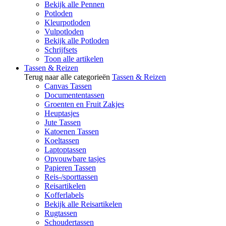
Bekijk alle Pennen
Potloden
Kleurpotloden
Vulpotloden
Bekijk alle Potloden
Schrijfsets
Toon alle artikelen
Tassen & Reizen
Terug naar alle categorieën
Tassen & Reizen
Canvas Tassen
Documententassen
Groenten en Fruit Zakjes
Heuptasjes
Jute Tassen
Katoenen Tassen
Koeltassen
Laptoptassen
Opvouwbare tasjes
Papieren Tassen
Reis-/sporttassen
Reisartikelen
Kofferlabels
Bekijk alle Reisartikelen
Rugtassen
Schoudertassen