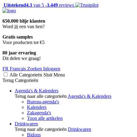
Uitstekend
4.3
van 5 -
3.449
reviews
650.000 blije klanten
Word jij een van hen?
Gratis samples
Voor producten tot €5
80 jaar ervaring
Dit delen we graag!
FR
Français
Zoeken
Inloggen
Alle Categorieën
Sluit
Menu
Terug
Categorieën
Agenda's & Kalenders
Terug naar alle categorieën
Agenda's & Kalenders
Bureau-agenda's
Kalenders
Zakagenda's
Toon alle artikelen
Drinkwaren
Terug naar alle categorieën
Drinkwaren
Bidons