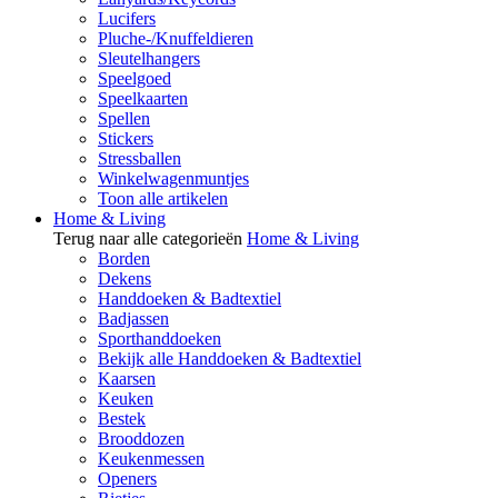
Lucifers
Pluche-/Knuffeldieren
Sleutelhangers
Speelgoed
Speelkaarten
Spellen
Stickers
Stressballen
Winkelwagenmuntjes
Toon alle artikelen
Home & Living
Terug naar alle categorieën
Home & Living
Borden
Dekens
Handdoeken & Badtextiel
Badjassen
Sporthanddoeken
Bekijk alle Handdoeken & Badtextiel
Kaarsen
Keuken
Bestek
Brooddozen
Keukenmessen
Openers