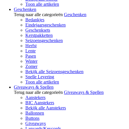
Toon alle artikelen
Geschenken
Terug naar alle categorieën
Geschenken
Bedankjes
Eindejaarsgeschenken
Geschenksets
Kerstpakketten
Seizoensgeschenken
Herfst
Lente
Pasen
Winter
Zomer
Bekijk alle Seizoensgeschenken
Snelle Levering
Toon alle artikelen
Giveaways & Spellen
Terug naar alle categorieën
Giveaways & Spellen
Aanstekers
BIC Aanstekers
Bekijk alle Aanstekers
Ballonnen
Buttons
Giveaways
Lanyards/Keycords