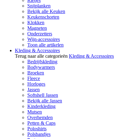
Rietjes
Snijplanken
Bekijk alle Keuken
Keukenschorten
Klokken
Magneten
Onderzetters
Wijn-accessoires
Toon alle artikelen
Kleding & Accessoires
Terug naar alle categorieën
Kleding & Accessoires
Bedrijfskleding
Bodywarmers
Broeken
Fleece
Horloges
Jassen
Softshell Jassen
Bekijk alle Jassen
Kinderkleding
Mutsen
Overhemden
Petten & Caps
Poloshirts
Polsbandjes