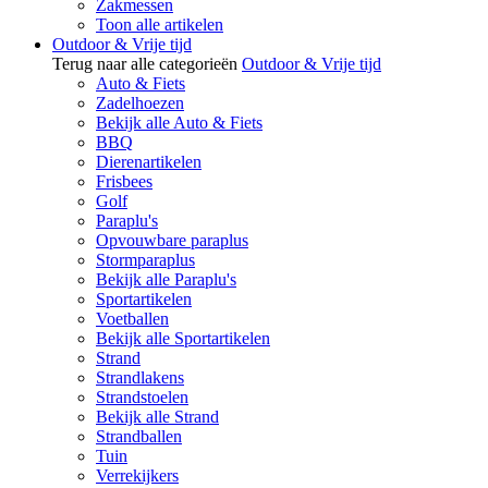
Zakmessen
Toon alle artikelen
Outdoor & Vrije tijd
Terug naar alle categorieën
Outdoor & Vrije tijd
Auto & Fiets
Zadelhoezen
Bekijk alle Auto & Fiets
BBQ
Dierenartikelen
Frisbees
Golf
Paraplu's
Opvouwbare paraplus
Stormparaplus
Bekijk alle Paraplu's
Sportartikelen
Voetballen
Bekijk alle Sportartikelen
Strand
Strandlakens
Strandstoelen
Bekijk alle Strand
Strandballen
Tuin
Verrekijkers