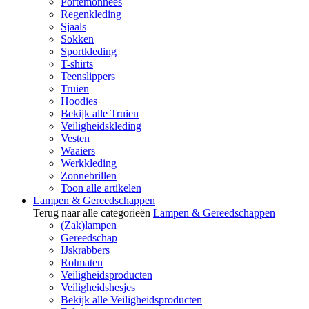
Portemonnees
Regenkleding
Sjaals
Sokken
Sportkleding
T-shirts
Teenslippers
Truien
Hoodies
Bekijk alle Truien
Veiligheidskleding
Vesten
Waaiers
Werkkleding
Zonnebrillen
Toon alle artikelen
Lampen & Gereedschappen
Terug naar alle categorieën
Lampen & Gereedschappen
(Zak)lampen
Gereedschap
IJskrabbers
Rolmaten
Veiligheidsproducten
Veiligheidshesjes
Bekijk alle Veiligheidsproducten