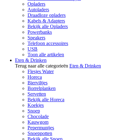
Opladers
Autoladers
Draadloze opladers
Kabels & Adapters
Bekijk alle Opladers
Powerbanks
Speakers
Telefoon accessoires
USB
Toon alle artikelen
Eten & Drinken
Terug naar alle categorieën
Eten & Drinken
Flesjes Water
Horeca
Bierviltjes
Borrelplanken
Servetten
Bekijk alle Horeca
Koekjes
Snoep
Chocolade
Kauwgom
Pepermuntjes
Snoeppotten
Bekijk alle Snoep