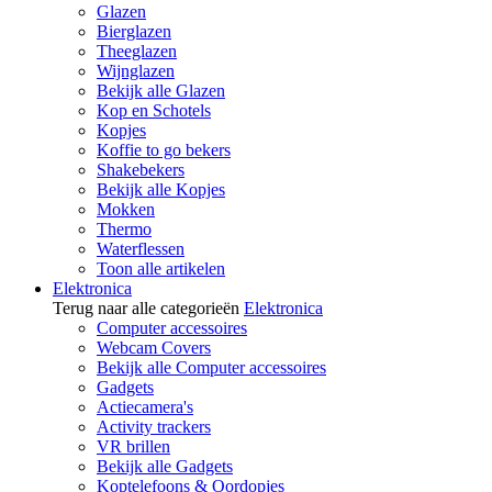
Glazen
Bierglazen
Theeglazen
Wijnglazen
Bekijk alle Glazen
Kop en Schotels
Kopjes
Koffie to go bekers
Shakebekers
Bekijk alle Kopjes
Mokken
Thermo
Waterflessen
Toon alle artikelen
Elektronica
Terug naar alle categorieën
Elektronica
Computer accessoires
Webcam Covers
Bekijk alle Computer accessoires
Gadgets
Actiecamera's
Activity trackers
VR brillen
Bekijk alle Gadgets
Koptelefoons & Oordopjes