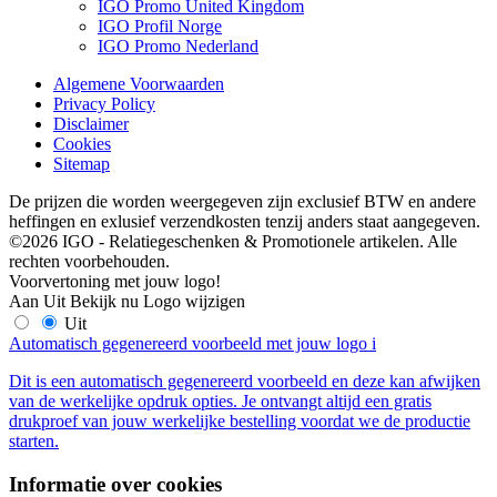
IGO Promo United Kingdom
IGO Profil Norge
IGO Promo Nederland
Algemene Voorwaarden
Privacy Policy
Disclaimer
Cookies
Sitemap
De prijzen die worden weergegeven zijn exclusief BTW en andere
heffingen en exlusief verzendkosten tenzij anders staat aangegeven.
©2026 IGO - Relatiegeschenken & Promotionele artikelen. Alle
rechten voorbehouden.
Voorvertoning met jouw logo!
Aan
Uit
Bekijk nu
Logo wijzigen
Uit
Automatisch gegenereerd voorbeeld met jouw logo
i
Dit is een automatisch gegenereerd voorbeeld en deze kan afwijken
van de werkelijke opdruk opties. Je ontvangt altijd een gratis
drukproef van jouw werkelijke bestelling voordat we de productie
starten.
Informatie over cookies