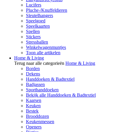
Lucifers
Pluche-/Knuffeldieren
Sleutelhangers
Speelgoed
Speelkaarten
Spellen
Stickers
Stressballen
Winkelwagenmuntjes
Toon alle artikelen
Home & Living
Terug naar alle categorieën
Home & Living
Borden
Dekens
Handdoeken & Badtextiel
Badjassen
Sporthanddoeken
Bekijk alle Handdoeken & Badtextiel
Kaarsen
Keuken
Bestek
Brooddozen
Keukenmessen
Openers