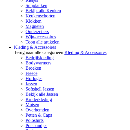
Rietjes
Snijplanken
Bekijk alle Keuken
Keukenschorten
Klokken
Magneten
Onderzetters
Wijn-accessoires
Toon alle artikelen
Kleding & Accessoires
Terug naar alle categorieën
Kleding & Accessoires
Bedrijfskleding
Bodywarmers
Broeken
Fleece
Horloges
Jassen
Softshell Jassen
Bekijk alle Jassen
Kinderkleding
Mutsen
Overhemden
Petten & Caps
Poloshirts
Polsbandjes