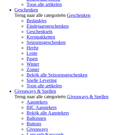
Toon alle artikelen
Geschenken
Terug naar alle categorieën
Geschenken
Bedankjes
Eindejaarsgeschenken
Geschenksets
Kerstpakketten
Seizoensgeschenken
Herfst
Lente
Pasen
Winter
Zomer
Bekijk alle Seizoensgeschenken
Snelle Levering
Toon alle artikelen
Giveaways & Spellen
Terug naar alle categorieën
Giveaways & Spellen
Aanstekers
BIC Aanstekers
Bekijk alle Aanstekers
Ballonnen
Buttons
Giveaways
Lanyards/Keycords