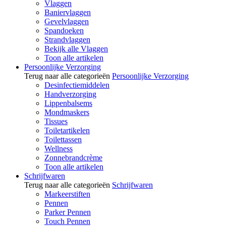
Vlaggen
Baniervlaggen
Gevelvlaggen
Spandoeken
Strandvlaggen
Bekijk alle Vlaggen
Toon alle artikelen
Persoonlijke Verzorging
Terug naar alle categorieën
Persoonlijke Verzorging
Desinfectiemiddelen
Handverzorging
Lippenbalsems
Mondmaskers
Tissues
Toiletartikelen
Toilettassen
Wellness
Zonnebrandcrème
Toon alle artikelen
Schrijfwaren
Terug naar alle categorieën
Schrijfwaren
Markeerstiften
Pennen
Parker Pennen
Touch Pennen