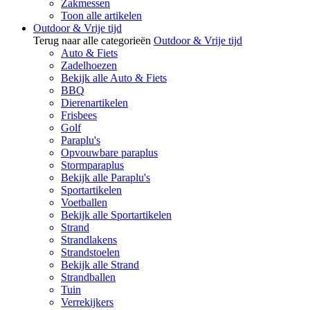
Zakmessen
Toon alle artikelen
Outdoor & Vrije tijd
Terug naar alle categorieën
Outdoor & Vrije tijd
Auto & Fiets
Zadelhoezen
Bekijk alle Auto & Fiets
BBQ
Dierenartikelen
Frisbees
Golf
Paraplu's
Opvouwbare paraplus
Stormparaplus
Bekijk alle Paraplu's
Sportartikelen
Voetballen
Bekijk alle Sportartikelen
Strand
Strandlakens
Strandstoelen
Bekijk alle Strand
Strandballen
Tuin
Verrekijkers