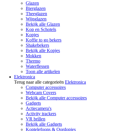
Glazen
Bierglazen
Theeglazen
Wijnglazen
Bekijk alle Glazen
Kop en Schotels
Kopjes
Koffie to go bekers
Shakebekers
Bekijk alle Kopjes
Mokken
Thermo
Waterflessen
Toon alle artikelen
Elektronica
Terug naar alle categorieën
Elektronica
Computer accessoires
Webcam Covers
Bekijk alle Computer accessoires
Gadgets
Actiecamera's
Activity trackers
VR brillen
Bekijk alle Gadgets
Koptelefoons & Oordopjes