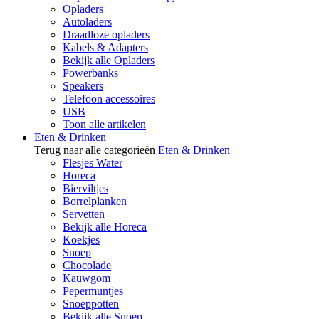
Opladers
Autoladers
Draadloze opladers
Kabels & Adapters
Bekijk alle Opladers
Powerbanks
Speakers
Telefoon accessoires
USB
Toon alle artikelen
Eten & Drinken
Terug naar alle categorieën
Eten & Drinken
Flesjes Water
Horeca
Bierviltjes
Borrelplanken
Servetten
Bekijk alle Horeca
Koekjes
Snoep
Chocolade
Kauwgom
Pepermuntjes
Snoeppotten
Bekijk alle Snoep