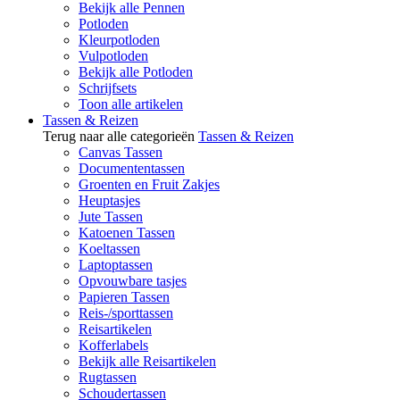
Bekijk alle Pennen
Potloden
Kleurpotloden
Vulpotloden
Bekijk alle Potloden
Schrijfsets
Toon alle artikelen
Tassen & Reizen
Terug naar alle categorieën
Tassen & Reizen
Canvas Tassen
Documententassen
Groenten en Fruit Zakjes
Heuptasjes
Jute Tassen
Katoenen Tassen
Koeltassen
Laptoptassen
Opvouwbare tasjes
Papieren Tassen
Reis-/sporttassen
Reisartikelen
Kofferlabels
Bekijk alle Reisartikelen
Rugtassen
Schoudertassen