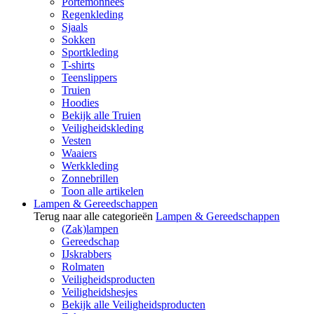
Portemonnees
Regenkleding
Sjaals
Sokken
Sportkleding
T-shirts
Teenslippers
Truien
Hoodies
Bekijk alle Truien
Veiligheidskleding
Vesten
Waaiers
Werkkleding
Zonnebrillen
Toon alle artikelen
Lampen & Gereedschappen
Terug naar alle categorieën
Lampen & Gereedschappen
(Zak)lampen
Gereedschap
IJskrabbers
Rolmaten
Veiligheidsproducten
Veiligheidshesjes
Bekijk alle Veiligheidsproducten