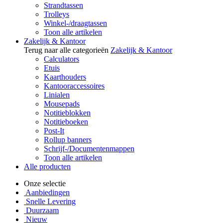
Strandtassen
Trolleys
Winkel-/draagtassen
Toon alle artikelen
Zakelijk & Kantoor
Terug naar alle categorieën
Zakelijk & Kantoor
Calculators
Etuis
Kaarthouders
Kantooraccessoires
Linialen
Mousepads
Notitieblokken
Notitieboeken
Post-It
Rollup banners
Schrijf-/Documentenmappen
Toon alle artikelen
Alle producten
Onze selectie
Aanbiedingen
Snelle Levering
Duurzaam
Nieuw