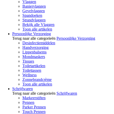
Vlaggen
Baniervlaggen
Gevelvlaggen
Spandoeken
Strandvlaggen
Bekijk alle Vlaggen
Toon alle artikelen
Persoonlijke Verzorging
Terug naar alle categorieën
Persoonlijke Verzorging
Desinfectiemiddelen
Handverzorging
Lippenbalsems
Mondmaskers
Tissues
Toiletartikelen
Toilettassen
Wellness
Zonnebrandcrème
Toon alle artikelen
Schrijfwaren
Terug naar alle categorieën
Schrijfwaren
Markeerstiften
Pennen
Parker Pennen
Touch Pennen