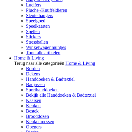
Lucifers
Pluche-/Knuffeldieren
Sleutelhangers
Speelgoed
Speelkaarten
Spellen
Stickers
Stressballen
Winkelwagenmuntjes
Toon alle artikelen
Home & Living
Terug naar alle categorieën
Home & Living
Borden
Dekens
Handdoeken & Badtextiel
Badjassen
Sporthanddoeken
Bekijk alle Handdoeken & Badtextiel
Kaarsen
Keuken
Bestek
Brooddozen
Keukenmessen
Openers