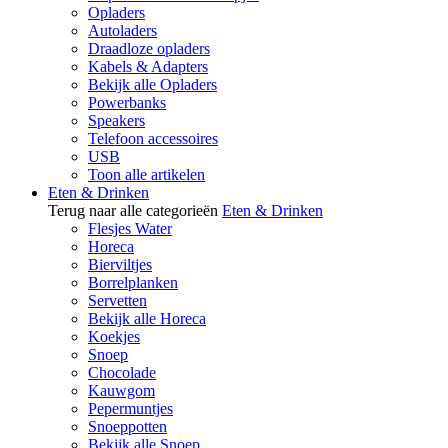
Opladers
Autoladers
Draadloze opladers
Kabels & Adapters
Bekijk alle Opladers
Powerbanks
Speakers
Telefoon accessoires
USB
Toon alle artikelen
Eten & Drinken
Terug naar alle categorieën
Eten & Drinken
Flesjes Water
Horeca
Bierviltjes
Borrelplanken
Servetten
Bekijk alle Horeca
Koekjes
Snoep
Chocolade
Kauwgom
Pepermuntjes
Snoeppotten
Bekijk alle Snoep