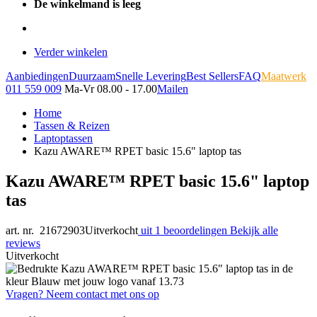
De winkelmand is leeg
Verder winkelen
Aanbiedingen
Duurzaam
Snelle Levering
Best Sellers
FAQ
Maatwerk
011 559 009
Ma-Vr 08.00 - 17.00
Mailen
Home
Tassen & Reizen
Laptoptassen
Kazu AWARE™ RPET basic 15.6" laptop tas
Kazu AWARE™ RPET basic 15.6" laptop
tas
art. nr. 21672903
Uitverkocht
uit 1 beoordelingen
Bekijk alle
reviews
Uitverkocht
Vragen? Neem contact met ons op