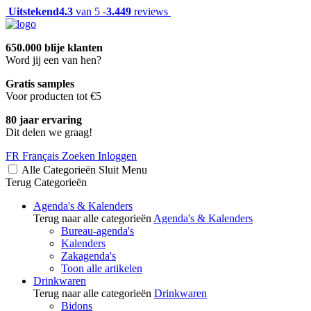
Uitstekend
4.3
van 5 -
3.449
reviews
650.000 blije klanten
Word jij een van hen?
Gratis samples
Voor producten tot €5
80 jaar ervaring
Dit delen we graag!
FR
Français
Zoeken
Inloggen
Alle Categorieën
Sluit
Menu
Terug
Categorieën
Agenda's & Kalenders
Terug naar alle categorieën
Agenda's & Kalenders
Bureau-agenda's
Kalenders
Zakagenda's
Toon alle artikelen
Drinkwaren
Terug naar alle categorieën
Drinkwaren
Bidons