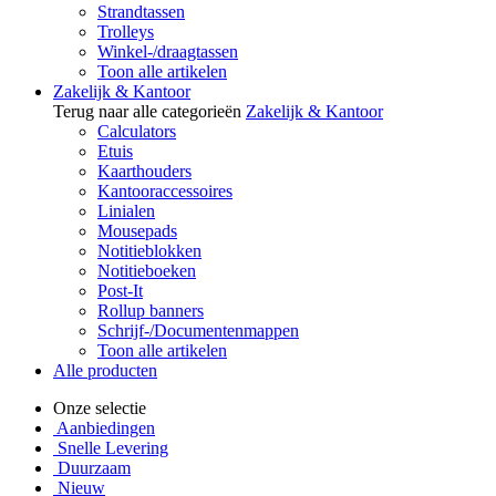
Strandtassen
Trolleys
Winkel-/draagtassen
Toon alle artikelen
Zakelijk & Kantoor
Terug naar alle categorieën
Zakelijk & Kantoor
Calculators
Etuis
Kaarthouders
Kantooraccessoires
Linialen
Mousepads
Notitieblokken
Notitieboeken
Post-It
Rollup banners
Schrijf-/Documentenmappen
Toon alle artikelen
Alle producten
Onze selectie
Aanbiedingen
Snelle Levering
Duurzaam
Nieuw