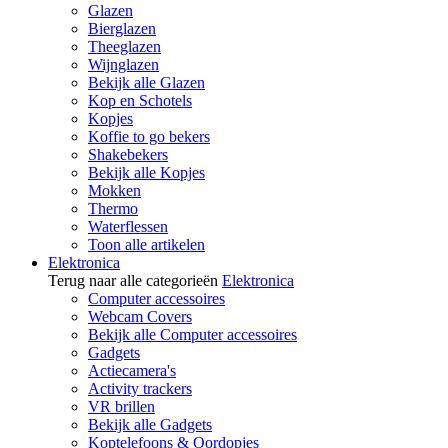
Glazen
Bierglazen
Theeglazen
Wijnglazen
Bekijk alle Glazen
Kop en Schotels
Kopjes
Koffie to go bekers
Shakebekers
Bekijk alle Kopjes
Mokken
Thermo
Waterflessen
Toon alle artikelen
Elektronica
Terug naar alle categorieën
Elektronica
Computer accessoires
Webcam Covers
Bekijk alle Computer accessoires
Gadgets
Actiecamera's
Activity trackers
VR brillen
Bekijk alle Gadgets
Koptelefoons & Oordopjes