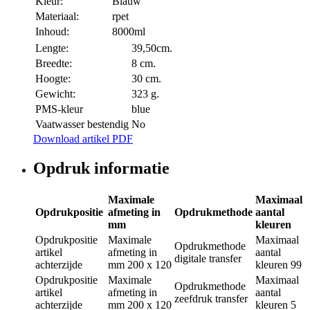
Kleur:
Blauw
Materiaal:
rpet
Inhoud:
8000ml
Lengte:
39,50cm.
Breedte:
8 cm.
Hoogte:
30 cm.
Gewicht:
323 g.
PMS-kleur
blue
Vaatwasser bestendig
No
Download artikel PDF
Opdruk informatie
Maximale
Maximaal
Opdrukpositie
afmeting in
Opdrukmethode
aantal
mm
kleuren
Opdrukpositie
Maximale
Maximaal
Opdrukmethode
artikel
afmeting in
aantal
digitale transfer
achterzijde
mm
200 x 120
kleuren
99
Opdrukpositie
Maximale
Maximaal
Opdrukmethode
artikel
afmeting in
aantal
zeefdruk transfer
achterzijde
mm
200 x 120
kleuren
5