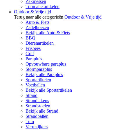
Zakmessen
Toon alle artikelen
Outdoor & Vrije tijd
Terug naar alle categorieën
Outdoor & Vrije tijd
Auto & Fiets
Zadelhoezen
Bekijk alle Auto & Fiets
BBQ
Dierenartikelen
Frisbees
Golf
Paraplu's
Opvouwbare paraplus
Stormparaplus
Bekijk alle Paraplu's
Sportartikelen
Voetballen
Bekijk alle Sportartikelen
Strand
Strandlakens
Strandstoelen
Bekijk alle Strand
Strandballen
Tuin
Verrekijkers