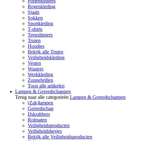
Portemonnees
Regenkleding
Sjaals
Sokken
Sportkleding
T-shirts
Teenslippers
Truien
Hoodies
Bekijk alle Truien
Veiligheidskleding
Vesten
Waaiers
Werkkleding
Zonnebrillen
Toon alle artikelen
Lampen & Gereedschappen
Terug naar alle categorieën
Lampen & Gereedschappen
(Zak)lampen
Gereedschap
IJskrabbers
Rolmaten
Veiligheidsproducten
Veiligheidshesjes
Bekijk alle Veiligheidsproducten