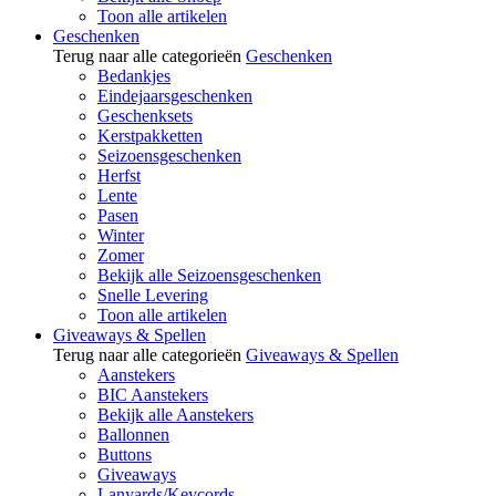
Toon alle artikelen
Geschenken
Terug naar alle categorieën
Geschenken
Bedankjes
Eindejaarsgeschenken
Geschenksets
Kerstpakketten
Seizoensgeschenken
Herfst
Lente
Pasen
Winter
Zomer
Bekijk alle Seizoensgeschenken
Snelle Levering
Toon alle artikelen
Giveaways & Spellen
Terug naar alle categorieën
Giveaways & Spellen
Aanstekers
BIC Aanstekers
Bekijk alle Aanstekers
Ballonnen
Buttons
Giveaways
Lanyards/Keycords