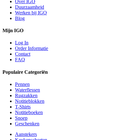
Over IGO
Duurzaamheid
Werken bij IGO
Blog
Mijn IGO
Log In
Order Informatie
Contact
FAQ
Populaire Categoriën
Pennen
Waterflessen
Rugzakken
Notitieblokken
T-Shirts
Notitieboeken
Snoep
Geschenken
Aanstekers
Keukenschorten