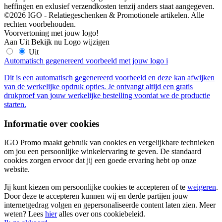
heffingen en exlusief verzendkosten tenzij anders staat aangegeven.
©2026 IGO - Relatiegeschenken & Promotionele artikelen. Alle
rechten voorbehouden.
Voorvertoning met jouw logo!
Aan
Uit
Bekijk nu
Logo wijzigen
Uit
Automatisch gegenereerd voorbeeld met jouw logo
i
Dit is een automatisch gegenereerd voorbeeld en deze kan afwijken
van de werkelijke opdruk opties. Je ontvangt altijd een gratis
drukproef van jouw werkelijke bestelling voordat we de productie
starten.
Informatie over cookies
IGO Promo maakt gebruik van cookies en vergelijkbare technieken
om jou een persoonlijke winkelervaring te geven. De standaard
cookies zorgen ervoor dat jij een goede ervaring hebt op onze
website.
Jij kunt kiezen om persoonlijke cookies te accepteren of te
weigeren
.
Door deze te accepteren kunnen wij en derde partijen jouw
internetgedrag volgen en gepersonaliseerde content laten zien. Meer
weten? Lees
hier
alles over ons cookiebeleid.