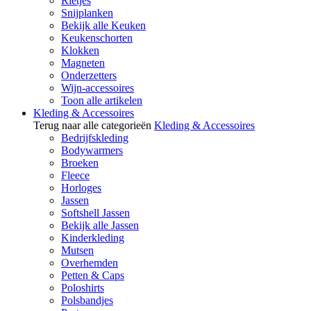
Rietjes
Snijplanken
Bekijk alle Keuken
Keukenschorten
Klokken
Magneten
Onderzetters
Wijn-accessoires
Toon alle artikelen
Kleding & Accessoires
Terug naar alle categorieën
Kleding & Accessoires
Bedrijfskleding
Bodywarmers
Broeken
Fleece
Horloges
Jassen
Softshell Jassen
Bekijk alle Jassen
Kinderkleding
Mutsen
Overhemden
Petten & Caps
Poloshirts
Polsbandjes