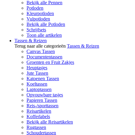
Bekijk alle Pennen
Potloden
Kleurpotloden
Vulpotloden
Bekijk alle Potloden
Schrijfsets
Toon alle artikelen
Tassen & Reizen
Terug naar alle categorieën
Tassen & Reizen
Canvas Tassen
Documententassen
Groenten en Fruit Zakjes
Heuptasjes
Jute Tassen
Katoenen Tassen
Koeltassen
Laptoptassen
Opvouwbare tasjes
Papieren Tassen
Reis-/sporttassen
Reisartikelen
Kofferlabels
Bekijk alle Reisartikelen
Rugtassen
Schoudertassen