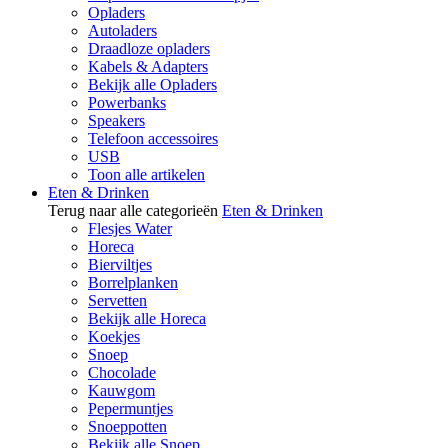
Opladers
Autoladers
Draadloze opladers
Kabels & Adapters
Bekijk alle Opladers
Powerbanks
Speakers
Telefoon accessoires
USB
Toon alle artikelen
Eten & Drinken
Terug naar alle categorieën
Eten & Drinken
Flesjes Water
Horeca
Bierviltjes
Borrelplanken
Servetten
Bekijk alle Horeca
Koekjes
Snoep
Chocolade
Kauwgom
Pepermuntjes
Snoeppotten
Bekijk alle Snoep