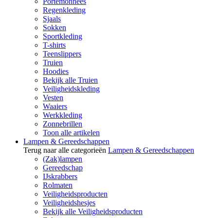
Portemonnees
Regenkleding
Sjaals
Sokken
Sportkleding
T-shirts
Teenslippers
Truien
Hoodies
Bekijk alle Truien
Veiligheidskleding
Vesten
Waaiers
Werkkleding
Zonnebrillen
Toon alle artikelen
Lampen & Gereedschappen
Terug naar alle categorieën
Lampen & Gereedschappen
(Zak)lampen
Gereedschap
IJskrabbers
Rolmaten
Veiligheidsproducten
Veiligheidshesjes
Bekijk alle Veiligheidsproducten