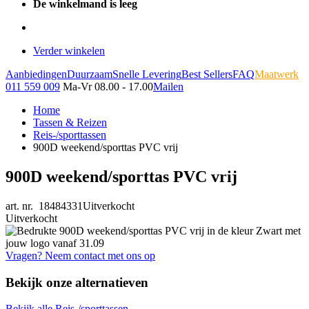
De winkelmand is leeg
Verder winkelen
Aanbiedingen
Duurzaam
Snelle Levering
Best Sellers
FAQ
Maatwerk
011 559 009
Ma-Vr 08.00 - 17.00
Mailen
Home
Tassen & Reizen
Reis-/sporttassen
900D weekend/sporttas PVC vrij
900D weekend/sporttas PVC vrij
art. nr. 18484331
Uitverkocht
Uitverkocht
Vragen? Neem contact met ons op
Bekijk onze alternatieven
Bekijk alle Reis-/sporttassen