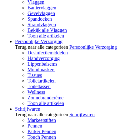
Vlaggen
Baniervlaggen
Gevelvlaggen
Spandoeken
Strandvlaggen
Bekijk alle Vlaggen
Toon alle artikelen
Persoonlijke Verzorging
Terug naar alle categorieën
Persoonlijke Verzorging
Desinfectiemiddelen
Handverzorging
Lippenbalsems
Mondmaskers
Tissues
Toiletartikelen
Toilettassen
Wellness
Zonnebrandcrème
Toon alle artikelen
Schrijfwaren
Terug naar alle categorieën
Schrijfwaren
Markeerstiften
Pennen
Parker Pennen
Touch Pennen