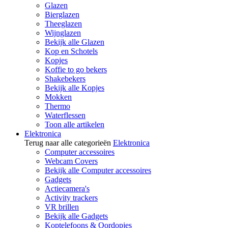
Glazen
Bierglazen
Theeglazen
Wijnglazen
Bekijk alle Glazen
Kop en Schotels
Kopjes
Koffie to go bekers
Shakebekers
Bekijk alle Kopjes
Mokken
Thermo
Waterflessen
Toon alle artikelen
Elektronica
Terug naar alle categorieën
Elektronica
Computer accessoires
Webcam Covers
Bekijk alle Computer accessoires
Gadgets
Actiecamera's
Activity trackers
VR brillen
Bekijk alle Gadgets
Koptelefoons & Oordopjes