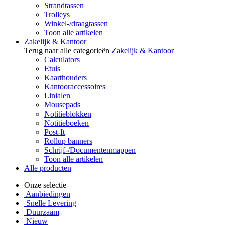
Strandtassen
Trolleys
Winkel-/draagtassen
Toon alle artikelen
Zakelijk & Kantoor
Terug naar alle categorieën
Zakelijk & Kantoor
Calculators
Etuis
Kaarthouders
Kantooraccessoires
Linialen
Mousepads
Notitieblokken
Notitieboeken
Post-It
Rollup banners
Schrijf-/Documentenmappen
Toon alle artikelen
Alle producten
Onze selectie
Aanbiedingen
Snelle Levering
Duurzaam
Nieuw