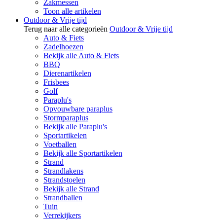
Zakmessen
Toon alle artikelen
Outdoor & Vrije tijd
Terug naar alle categorieën
Outdoor & Vrije tijd
Auto & Fiets
Zadelhoezen
Bekijk alle Auto & Fiets
BBQ
Dierenartikelen
Frisbees
Golf
Paraplu's
Opvouwbare paraplus
Stormparaplus
Bekijk alle Paraplu's
Sportartikelen
Voetballen
Bekijk alle Sportartikelen
Strand
Strandlakens
Strandstoelen
Bekijk alle Strand
Strandballen
Tuin
Verrekijkers