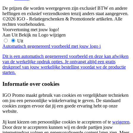
De prijzen die worden weergegeven zijn exclusief BTW en andere
heffingen en exlusief verzendkosten tenzij anders staat aangegeven.
©2026 IGO - Relatiegeschenken & Promotionele artikelen. Alle
rechten voorbehouden.
Voorvertoning met jouw logo!
Aan
Uit
Bekijk nu
Logo wijzigen
Uit
Automatisch gegenereerd voorbeeld met jouw logo
i
Dit is een automatisch gegenereerd voorbeeld en deze kan afwijken
van de werkelijke opdruk opties. Je ontvangt altijd een gratis
drukproef van jouw werkelijke bestelling voordat we de productie
starten.
Informatie over cookies
IGO Promo maakt gebruik van cookies en vergelijkbare technieken
om jou een persoonlijke winkelervaring te geven. De standaard
cookies zorgen ervoor dat jij een goede ervaring hebt op onze
website.
Jij kunt kiezen om persoonlijke cookies te accepteren of te
weigeren
.
Door deze te accepteren kunnen wij en derde partijen jouw
internetgedrag volgen en gepersonaliseerde content laten zien. Meer