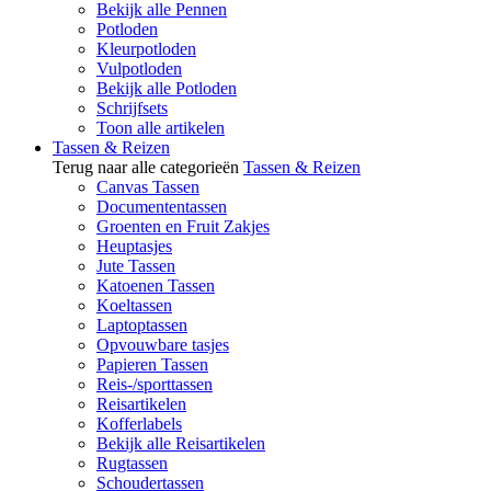
Bekijk alle Pennen
Potloden
Kleurpotloden
Vulpotloden
Bekijk alle Potloden
Schrijfsets
Toon alle artikelen
Tassen & Reizen
Terug naar alle categorieën
Tassen & Reizen
Canvas Tassen
Documententassen
Groenten en Fruit Zakjes
Heuptasjes
Jute Tassen
Katoenen Tassen
Koeltassen
Laptoptassen
Opvouwbare tasjes
Papieren Tassen
Reis-/sporttassen
Reisartikelen
Kofferlabels
Bekijk alle Reisartikelen
Rugtassen
Schoudertassen