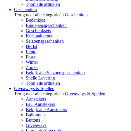
Toon alle artikelen
Geschenken
Terug naar alle categorieën
Geschenken
Bedankjes
Eindejaarsgeschenken
Geschenksets
Kerstpakketten
Seizoensgeschenken
Herfst
Lente
Pasen
Winter
Zomer
Bekijk alle Seizoensgeschenken
Snelle Levering
Toon alle artikelen
Giveaways & Spellen
Terug naar alle categorieën
Giveaways & Spellen
Aanstekers
BIC Aanstekers
Bekijk alle Aanstekers
Ballonnen
Buttons
Giveaways
Lanyards/Keycords