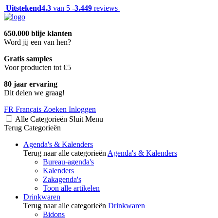
Uitstekend
4.3
van 5 -
3.449
reviews
650.000 blije klanten
Word jij een van hen?
Gratis samples
Voor producten tot €5
80 jaar ervaring
Dit delen we graag!
FR
Français
Zoeken
Inloggen
Alle Categorieën
Sluit
Menu
Terug
Categorieën
Agenda's & Kalenders
Terug naar alle categorieën
Agenda's & Kalenders
Bureau-agenda's
Kalenders
Zakagenda's
Toon alle artikelen
Drinkwaren
Terug naar alle categorieën
Drinkwaren
Bidons