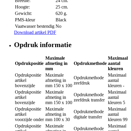
Breedte:
24 cm.
Hoogte:
25 cm.
Gewicht:
620 g.
PMS-kleur
Black
Vaatwasser bestendig
No
Download artikel PDF
Opdruk informatie
Maximale
Maximaal
Opdrukpositie
afmeting in
Opdrukmethode
aantal
mm
kleuren
Opdrukpositie
Maximale
Maximaal
Opdrukmethode
artikel
afmeting in
aantal
zeefdruk
bovenzijde
mm
150 x 100
kleuren
-
Opdrukpositie
Maximale
Maximaal
Opdrukmethode
artikel
afmeting in
aantal
zeefdruk transfer
bovenzijde
mm
150 x 100
kleuren
5
Opdrukpositie
Maximale
Maximaal
Opdrukmethode
artikel
afmeting in
aantal
digitale transfer
voorzijde onder
mm
100 x 30
kleuren
99
Opdrukpositie
Maximale
Maximaal
Opdrukmethode