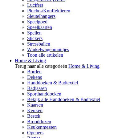
Lucifers
Pluche-/Knuffeldieren
Sleutelhangers
Speelgoed
Speelkaarten
Spellen
Stickers
Stressballen
Winkelwagenmuntjes
Toon alle artikelen
Home & Living
Terug naar alle categorieën
Home & Living
Borden
Dekens
Handdoeken & Badtextiel
Badjassen
Sporthanddoeken
Bekijk alle Handdoeken & Badtextiel
Kaarsen
Keuken
Bestek
Brooddozen
Keukenmessen
Openers