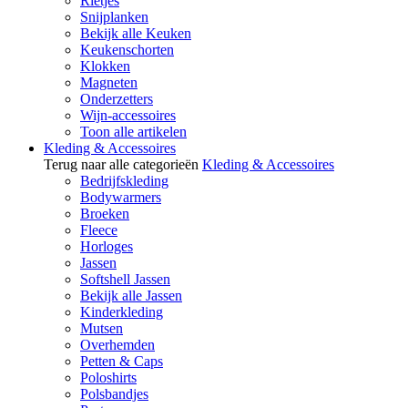
Rietjes
Snijplanken
Bekijk alle Keuken
Keukenschorten
Klokken
Magneten
Onderzetters
Wijn-accessoires
Toon alle artikelen
Kleding & Accessoires
Terug naar alle categorieën
Kleding & Accessoires
Bedrijfskleding
Bodywarmers
Broeken
Fleece
Horloges
Jassen
Softshell Jassen
Bekijk alle Jassen
Kinderkleding
Mutsen
Overhemden
Petten & Caps
Poloshirts
Polsbandjes