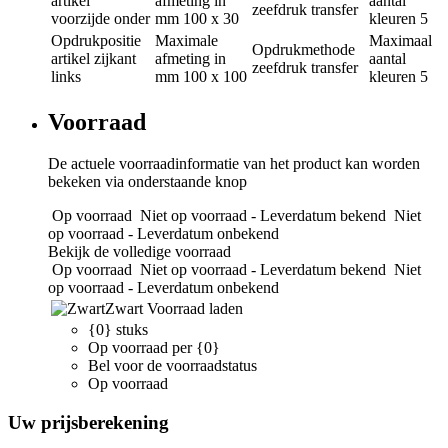
artikel
afmeting in
aantal
zeefdruk transfer
voorzijde onder
mm
100 x 30
kleuren
5
Opdrukpositie
Maximale
Maximaal
Opdrukmethode
artikel zijkant
afmeting in
aantal
zeefdruk transfer
links
mm
100 x 100
kleuren
5
Voorraad
De actuele voorraadinformatie van het product kan worden
bekeken via onderstaande knop
Op voorraad
Niet op voorraad - Leverdatum bekend
Niet
op voorraad - Leverdatum onbekend
Bekijk de volledige voorraad
Op voorraad
Niet op voorraad - Leverdatum bekend
Niet
op voorraad - Leverdatum onbekend
Zwart
Voorraad laden
{0} stuks
Op voorraad per {0}
Bel voor de voorraadstatus
Op voorraad
Uw prijsberekening