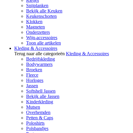
Rietjes
Snijplanken
Bekijk alle Keuken
Keukenschorten
Klokken
Magneten
Onderzetters
Wijn-accessoires
Toon alle artikelen
Kleding & Accessoires
Terug naar alle categorieën
Kleding & Accessoires
Bedrijfskleding
Bodywarmers
Broeken
Fleece
Horloges
Jassen
Softshell Jassen
Bekijk alle Jassen
Kinderkleding
Mutsen
Overhemden
Petten & Caps
Poloshirts
Polsbandjes