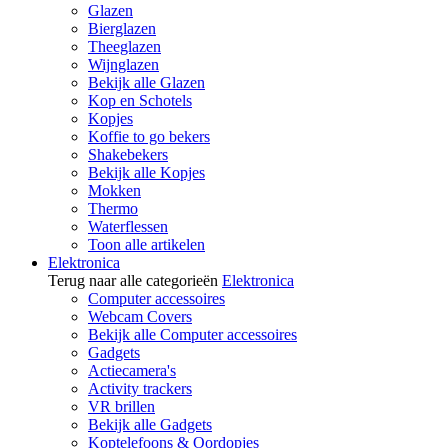
Glazen
Bierglazen
Theeglazen
Wijnglazen
Bekijk alle Glazen
Kop en Schotels
Kopjes
Koffie to go bekers
Shakebekers
Bekijk alle Kopjes
Mokken
Thermo
Waterflessen
Toon alle artikelen
Elektronica
Terug naar alle categorieën
Elektronica
Computer accessoires
Webcam Covers
Bekijk alle Computer accessoires
Gadgets
Actiecamera's
Activity trackers
VR brillen
Bekijk alle Gadgets
Koptelefoons & Oordopjes