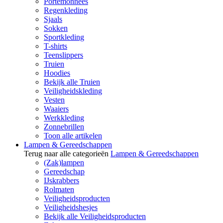
Portemonnees
Regenkleding
Sjaals
Sokken
Sportkleding
T-shirts
Teenslippers
Truien
Hoodies
Bekijk alle Truien
Veiligheidskleding
Vesten
Waaiers
Werkkleding
Zonnebrillen
Toon alle artikelen
Lampen & Gereedschappen
Terug naar alle categorieën
Lampen & Gereedschappen
(Zak)lampen
Gereedschap
IJskrabbers
Rolmaten
Veiligheidsproducten
Veiligheidshesjes
Bekijk alle Veiligheidsproducten