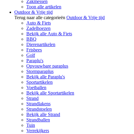
Zakmessen
Toon alle artikelen
Outdoor & Vrije tijd
Terug naar alle categorieën
Outdoor & Vrije tijd
Auto & Fiets
Zadelhoezen
Bekijk alle Auto & Fiets
BBQ
Dierenartikelen
Frisbees
Golf
Paraplu's
Opvouwbare paraplus
Stormparaplus
Bekijk alle Paraplu's
Sportartikelen
Voetballen
Bekijk alle Sportartikelen
Strand
Strandlakens
Strandstoelen
Bekijk alle Strand
Strandballen
Tuin
Verrekijkers