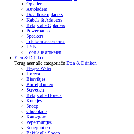
Opladers
Autoladers
Draadloze opladers
Kabels & Adapters
Bekijk alle Opladers
Powerbanks
Speakers
Telefoon accessoires
USB
Toon alle artikelen
Eten & Drinken
Terug naar alle categorieën
Eten & Drinken
Flesjes Water
Horeca
Bierviltjes
Borrelplanken
Servetten
Bekijk alle Horeca
Koekjes
Snoep
Chocolade
Kauwgom
Pepermuntjes
Snoeppotten
Bekijk alle Snoep