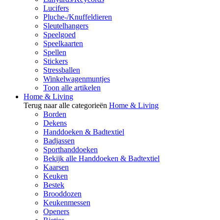
Lucifers
Pluche-/Knuffeldieren
Sleutelhangers
Speelgoed
Speelkaarten
Spellen
Stickers
Stressballen
Winkelwagenmuntjes
Toon alle artikelen
Home & Living
Terug naar alle categorieën
Home & Living
Borden
Dekens
Handdoeken & Badtextiel
Badjassen
Sporthanddoeken
Bekijk alle Handdoeken & Badtextiel
Kaarsen
Keuken
Bestek
Brooddozen
Keukenmessen
Openers