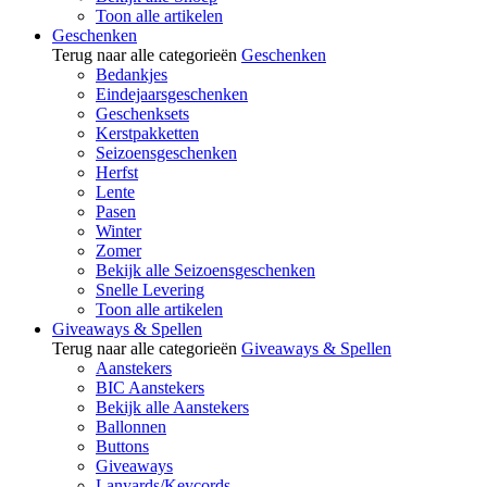
Toon alle artikelen
Geschenken
Terug naar alle categorieën
Geschenken
Bedankjes
Eindejaarsgeschenken
Geschenksets
Kerstpakketten
Seizoensgeschenken
Herfst
Lente
Pasen
Winter
Zomer
Bekijk alle Seizoensgeschenken
Snelle Levering
Toon alle artikelen
Giveaways & Spellen
Terug naar alle categorieën
Giveaways & Spellen
Aanstekers
BIC Aanstekers
Bekijk alle Aanstekers
Ballonnen
Buttons
Giveaways
Lanyards/Keycords