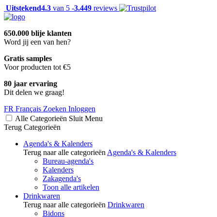
Uitstekend
4.3
van 5 -
3.449
reviews
650.000 blije klanten
Word jij een van hen?
Gratis samples
Voor producten tot €5
80 jaar ervaring
Dit delen we graag!
FR
Français
Zoeken
Inloggen
Alle Categorieën
Sluit
Menu
Terug
Categorieën
Agenda's & Kalenders
Terug naar alle categorieën
Agenda's & Kalenders
Bureau-agenda's
Kalenders
Zakagenda's
Toon alle artikelen
Drinkwaren
Terug naar alle categorieën
Drinkwaren
Bidons