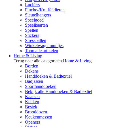
Lucifers
Pluche-/Knuffeldieren
Sleutelhangers
Speelgoed
Speelkaarten
Spellen
Stickers
Stressballen
Winkelwagenmuntjes
Toon alle artikelen
Home & Living
Terug naar alle categorieën
Home & Living
Borden
Dekens
Handdoeken & Badtextiel
Badjassen
Sporthanddoeken
Bekijk alle Handdoeken & Badtextiel
Kaarsen
Keuken
Bestek
Brooddozen
Keukenmessen
Openers