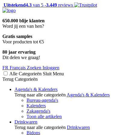
Uitstekend
4.3
van 5 -
3.449
reviews
650.000 blije klanten
Word jij een van hen?
Gratis samples
Voor producten tot €5
80 jaar ervaring
Dit delen we graag!
FR
Français
Zoeken
Inloggen
Alle Categorieën
Sluit
Menu
Terug
Categorieën
Agenda's & Kalenders
Terug naar alle categorieën
Agenda's & Kalenders
Bureau-agenda's
Kalenders
Zakagenda's
Toon alle artikelen
Drinkwaren
Terug naar alle categorieën
Drinkwaren
Bidons