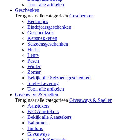
Toon alle artikelen
Geschenken
Terug naar alle categorieën
Geschenken
Bedankjes
Eindejaarsgeschenken
Geschenksets
Kerstpakketten
Seizoensgeschenken
Herfst
Lente
Pasen
Winter
Zomer
Bekijk alle Seizoensgeschenken
Snelle Levering
Toon alle artikelen
Giveaways & Spellen
Terug naar alle categorieën
Giveaways & Spellen
Aanstekers
BIC Aanstekers
Bekijk alle Aanstekers
Ballonnen
Buttons
Giveaways
Lanyards/Keycords