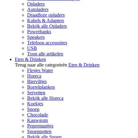
Opladers
Autoladers
Draadloze opladers
Kabels & Adapters
Bekijk alle Opladers
Powerbanks
Speakers
Telefoon accessoires
USB
Toon alle artikelen
Eten & Drinken
Terug naar alle categorieën
Eten & Drinken
Flesjes Water
Horeca
Bierviltjes
Borrelplanken
Servetten
Bekijk alle Horeca
Koekjes
Snoep
Chocolade
Kauwgom
Pepermuntjes
Snoeppotten
Bekijk alle Snoep