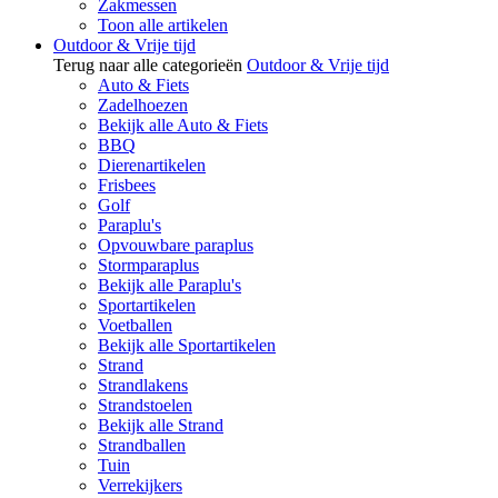
Zakmessen
Toon alle artikelen
Outdoor & Vrije tijd
Terug naar alle categorieën
Outdoor & Vrije tijd
Auto & Fiets
Zadelhoezen
Bekijk alle Auto & Fiets
BBQ
Dierenartikelen
Frisbees
Golf
Paraplu's
Opvouwbare paraplus
Stormparaplus
Bekijk alle Paraplu's
Sportartikelen
Voetballen
Bekijk alle Sportartikelen
Strand
Strandlakens
Strandstoelen
Bekijk alle Strand
Strandballen
Tuin
Verrekijkers