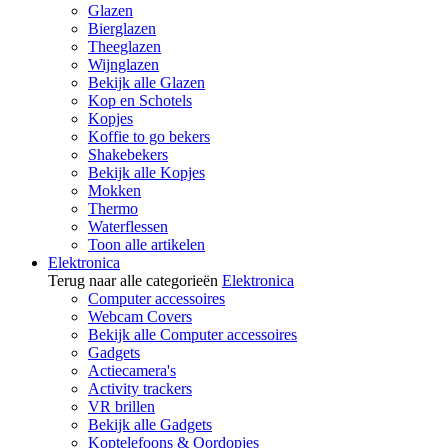
Glazen
Bierglazen
Theeglazen
Wijnglazen
Bekijk alle Glazen
Kop en Schotels
Kopjes
Koffie to go bekers
Shakebekers
Bekijk alle Kopjes
Mokken
Thermo
Waterflessen
Toon alle artikelen
Elektronica
Terug naar alle categorieën
Elektronica
Computer accessoires
Webcam Covers
Bekijk alle Computer accessoires
Gadgets
Actiecamera's
Activity trackers
VR brillen
Bekijk alle Gadgets
Koptelefoons & Oordopjes