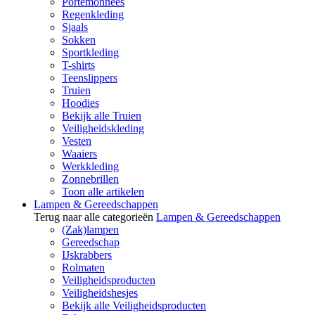
Portemonnees
Regenkleding
Sjaals
Sokken
Sportkleding
T-shirts
Teenslippers
Truien
Hoodies
Bekijk alle Truien
Veiligheidskleding
Vesten
Waaiers
Werkkleding
Zonnebrillen
Toon alle artikelen
Lampen & Gereedschappen
Terug naar alle categorieën
Lampen & Gereedschappen
(Zak)lampen
Gereedschap
IJskrabbers
Rolmaten
Veiligheidsproducten
Veiligheidshesjes
Bekijk alle Veiligheidsproducten