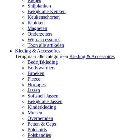
Rietjes
Snijplanken
Bekijk alle Keuken
Keukenschorten
Klokken
Magneten
Onderzetters
Wijn-accessoires
Toon alle artikelen
Kleding & Accessoires
Terug naar alle categorieën
Kleding & Accessoires
Bedrijfskleding
Bodywarmers
Broeken
Fleece
Horloges
Jassen
Softshell Jassen
Bekijk alle Jassen
Kinderkleding
Mutsen
Overhemden
Petten & Caps
Poloshirts
Polsbandjes