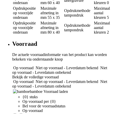
lasergravure
onderaan
mm
60 x 40
kleuren
0
Opdrukpositie
Maximale
Maximaal
Opdrukmethode
op voorzijde
afmeting in
aantal
tampondruk
onderaan
mm
55 x 35
kleuren
5
Opdrukpositie
Maximale
Maximaal
Opdrukmethode
op voorzijde
afmeting in
aantal
tampondruk
onderaan
mm
80 x 40
kleuren
2
Voorraad
De actuele voorraadinformatie van het product kan worden
bekeken via onderstaande knop
Op voorraad
Niet op voorraad - Leverdatum bekend
Niet
op voorraad - Leverdatum onbekend
Bekijk de volledige voorraad
Op voorraad
Niet op voorraad - Leverdatum bekend
Niet
op voorraad - Leverdatum onbekend
bamboe
Voorraad laden
{0} stuks
Op voorraad per {0}
Bel voor de voorraadstatus
Op voorraad