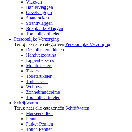
Vlaggen
Baniervlaggen
Gevelvlaggen
Spandoeken
Strandvlaggen
Bekijk alle Vlaggen
Toon alle artikelen
Persoonlijke Verzorging
Terug naar alle categorieën
Persoonlijke Verzorging
Desinfectiemiddelen
Handverzorging
Lippenbalsems
Mondmaskers
Tissues
Toiletartikelen
Toilettassen
Wellness
Zonnebrandcrème
Toon alle artikelen
Schrijfwaren
Terug naar alle categorieën
Schrijfwaren
Markeerstiften
Pennen
Parker Pennen
Touch Pennen