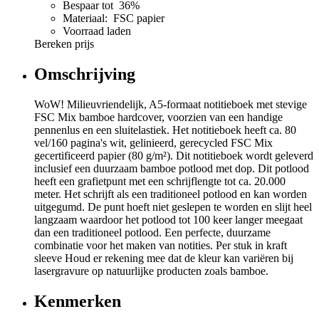
Bespaar tot 36%
Materiaal: FSC papier
Voorraad laden
Bereken prijs
Omschrijving
WoW! Milieuvriendelijk, A5-formaat notitieboek met stevige
FSC Mix bamboe hardcover, voorzien van een handige
pennenlus en een sluitelastiek. Het notitieboek heeft ca. 80
vel/160 pagina's wit, gelinieerd, gerecycled FSC Mix
gecertificeerd papier (80 g/m²). Dit notitieboek wordt geleverd
inclusief een duurzaam bamboe potlood met dop. Dit potlood
heeft een grafietpunt met een schrijflengte tot ca. 20.000
meter. Het schrijft als een traditioneel potlood en kan worden
uitgegumd. De punt hoeft niet geslepen te worden en slijt heel
langzaam waardoor het potlood tot 100 keer langer meegaat
dan een traditioneel potlood. Een perfecte, duurzame
combinatie voor het maken van notities. Per stuk in kraft
sleeve Houd er rekening mee dat de kleur kan variëren bij
lasergravure op natuurlijke producten zoals bamboe.
Kenmerken