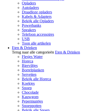
Opladers
Autoladers
Draadloze opladers
Kabels & Adapters
Bekijk alle Opladers
Powerbanks
Speakers
Telefoon accessoires
USB
Toon alle artikelen
Eten & Drinken
Terug naar alle categorieën
Eten & Drinken
Flesjes Water
Horeca
Bierviltjes
Borrelplanken
Servetten
Bekijk alle Horeca
Koekjes
Snoep
Chocolade
Kauwgom
Pepermuntjes
Snoeppotten
Bekijk alle Snoep