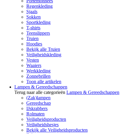
Portemonnees
Regenkleding
Sjaals
Sokken
Sportkleding
T-shirts
Teenslippers
Truien
Hoodies
Bekijk alle Truien
Veiligheidskleding
Vesten
Waaiers
Werkkleding
Zonnebrillen
Toon alle artikelen
Lampen & Gereedschappen
Terug naar alle categorieën
Lampen & Gereedschappen
(Zak)lampen
Gereedschap
IJskrabbers
Rolmaten
Veiligheidsproducten
Veiligheidshesjes
Bekijk alle Veiligheidsproducten