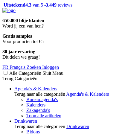
Uitstekend
4.3
van 5 -
3.449
reviews
650.000 blije klanten
Word jij een van hen?
Gratis samples
Voor producten tot €5
80 jaar ervaring
Dit delen we graag!
FR
Français
Zoeken
Inloggen
Alle Categorieën
Sluit
Menu
Terug
Categorieën
Agenda's & Kalenders
Terug naar alle categorieën
Agenda's & Kalenders
Bureau-agenda's
Kalenders
Zakagenda's
Toon alle artikelen
Drinkwaren
Terug naar alle categorieën
Drinkwaren
Bidons