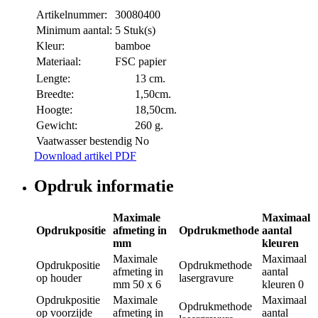
Artikelnummer:
30080400
Minimum aantal:
5 Stuk(s)
Kleur:
bamboe
Materiaal:
FSC papier
Lengte:
13 cm.
Breedte:
1,50cm.
Hoogte:
18,50cm.
Gewicht:
260 g.
Vaatwasser bestendig
No
Download artikel PDF
Opdruk informatie
Maximale
Maximaal
Opdrukpositie
afmeting in
Opdrukmethode
aantal
mm
kleuren
Maximale
Maximaal
Opdrukpositie
Opdrukmethode
afmeting in
aantal
op houder
lasergravure
mm
50 x 6
kleuren
0
Opdrukpositie
Maximale
Maximaal
Opdrukmethode
op voorzijde
afmeting in
aantal