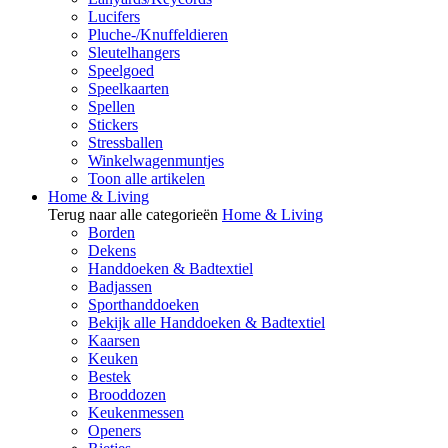
Lucifers
Pluche-/Knuffeldieren
Sleutelhangers
Speelgoed
Speelkaarten
Spellen
Stickers
Stressballen
Winkelwagenmuntjes
Toon alle artikelen
Home & Living
Terug naar alle categorieën
Home & Living
Borden
Dekens
Handdoeken & Badtextiel
Badjassen
Sporthanddoeken
Bekijk alle Handdoeken & Badtextiel
Kaarsen
Keuken
Bestek
Brooddozen
Keukenmessen
Openers