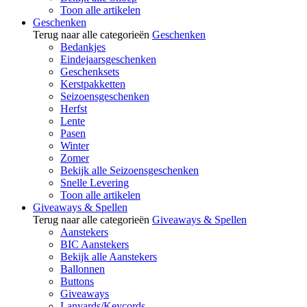
Toon alle artikelen
Geschenken
Terug naar alle categorieën
Geschenken
Bedankjes
Eindejaarsgeschenken
Geschenksets
Kerstpakketten
Seizoensgeschenken
Herfst
Lente
Pasen
Winter
Zomer
Bekijk alle Seizoensgeschenken
Snelle Levering
Toon alle artikelen
Giveaways & Spellen
Terug naar alle categorieën
Giveaways & Spellen
Aanstekers
BIC Aanstekers
Bekijk alle Aanstekers
Ballonnen
Buttons
Giveaways
Lanyards/Keycords