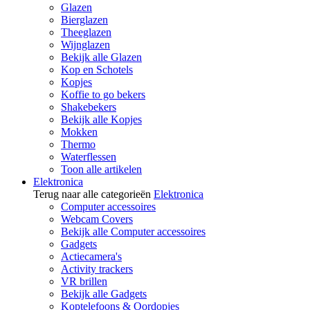
Glazen
Bierglazen
Theeglazen
Wijnglazen
Bekijk alle Glazen
Kop en Schotels
Kopjes
Koffie to go bekers
Shakebekers
Bekijk alle Kopjes
Mokken
Thermo
Waterflessen
Toon alle artikelen
Elektronica
Terug naar alle categorieën
Elektronica
Computer accessoires
Webcam Covers
Bekijk alle Computer accessoires
Gadgets
Actiecamera's
Activity trackers
VR brillen
Bekijk alle Gadgets
Koptelefoons & Oordopjes