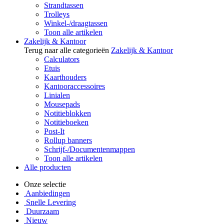
Strandtassen
Trolleys
Winkel-/draagtassen
Toon alle artikelen
Zakelijk & Kantoor
Terug naar alle categorieën
Zakelijk & Kantoor
Calculators
Etuis
Kaarthouders
Kantooraccessoires
Linialen
Mousepads
Notitieblokken
Notitieboeken
Post-It
Rollup banners
Schrijf-/Documentenmappen
Toon alle artikelen
Alle producten
Onze selectie
Aanbiedingen
Snelle Levering
Duurzaam
Nieuw