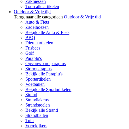
Zakmessen
Toon alle artikelen
Outdoor & Vrije tijd
Terug naar alle categorieën
Outdoor & Vrije tijd
Auto & Fiets
Zadelhoezen
Bekijk alle Auto & Fiets
BBQ
Dierenartikelen
Frisbees
Golf
Paraplu's
Opvouwbare paraplus
Stormparaplus
Bekijk alle Paraplu's
Sportartikelen
Voetballen
Bekijk alle Sportartikelen
Strand
Strandlakens
Strandstoelen
Bekijk alle Strand
Strandballen
Tuin
Verrekijkers