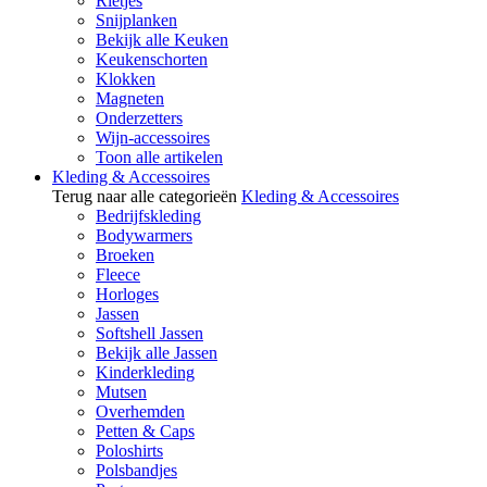
Rietjes
Snijplanken
Bekijk alle Keuken
Keukenschorten
Klokken
Magneten
Onderzetters
Wijn-accessoires
Toon alle artikelen
Kleding & Accessoires
Terug naar alle categorieën
Kleding & Accessoires
Bedrijfskleding
Bodywarmers
Broeken
Fleece
Horloges
Jassen
Softshell Jassen
Bekijk alle Jassen
Kinderkleding
Mutsen
Overhemden
Petten & Caps
Poloshirts
Polsbandjes