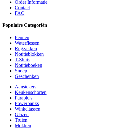
Order Informatie
Contact
FAQ
Populaire Categoriën
Pennen
Waterflessen
Rugzakken
Notitieblokken
T-Shirts
Notitieboeken
Snoep
Geschenken
Aanstekers
Keukenschorten
Paraplu's
Powerbanks
Winkeltassen
Glazen
Truien
Mokken