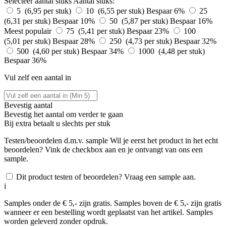
Selecteer aantal stuks
Aantal stuks:
5 (6,95 per stuk)
10 (6,55 per stuk)
Bespaar 6%
25
(6,31 per stuk)
Bespaar 10%
50 (5,87 per stuk)
Bespaar 16%
Meest populair
75 (5,41 per stuk)
Bespaar 23%
100
(5,01 per stuk)
Bespaar 28%
250 (4,73 per stuk)
Bespaar 32%
500 (4,60 per stuk)
Bespaar 34%
1000 (4,48 per stuk)
Bespaar 36%
Vul zelf een aantal in
Bevestig aantal
Bevestig het aantal om verder te gaan
Bij
extra betaalt u slechts
per stuk
Testen/beoordelen d.m.v. sample
Wil je eerst het product in het echt
beoordelen? Vink de checkbox aan en je ontvangt van ons een
sample.
Dit product testen of beoordelen? Vraag een sample aan.
i
Samples onder de € 5,- zijn gratis. Samples boven de € 5,- zijn gratis
wanneer er een bestelling wordt geplaatst van het artikel. Samples
worden geleverd zonder opdruk.