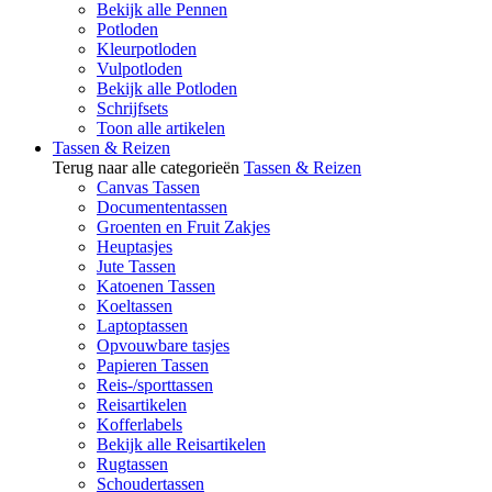
Bekijk alle Pennen
Potloden
Kleurpotloden
Vulpotloden
Bekijk alle Potloden
Schrijfsets
Toon alle artikelen
Tassen & Reizen
Terug naar alle categorieën
Tassen & Reizen
Canvas Tassen
Documententassen
Groenten en Fruit Zakjes
Heuptasjes
Jute Tassen
Katoenen Tassen
Koeltassen
Laptoptassen
Opvouwbare tasjes
Papieren Tassen
Reis-/sporttassen
Reisartikelen
Kofferlabels
Bekijk alle Reisartikelen
Rugtassen
Schoudertassen