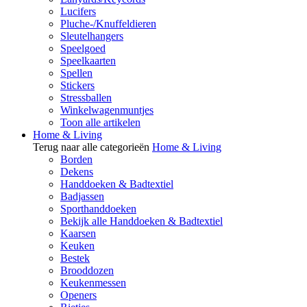
Lucifers
Pluche-/Knuffeldieren
Sleutelhangers
Speelgoed
Speelkaarten
Spellen
Stickers
Stressballen
Winkelwagenmuntjes
Toon alle artikelen
Home & Living
Terug naar alle categorieën
Home & Living
Borden
Dekens
Handdoeken & Badtextiel
Badjassen
Sporthanddoeken
Bekijk alle Handdoeken & Badtextiel
Kaarsen
Keuken
Bestek
Brooddozen
Keukenmessen
Openers