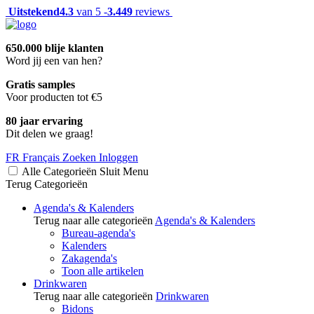
Uitstekend
4.3
van 5 -
3.449
reviews
650.000 blije klanten
Word jij een van hen?
Gratis samples
Voor producten tot €5
80 jaar ervaring
Dit delen we graag!
FR
Français
Zoeken
Inloggen
Alle Categorieën
Sluit
Menu
Terug
Categorieën
Agenda's & Kalenders
Terug naar alle categorieën
Agenda's & Kalenders
Bureau-agenda's
Kalenders
Zakagenda's
Toon alle artikelen
Drinkwaren
Terug naar alle categorieën
Drinkwaren
Bidons