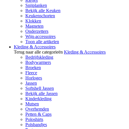
Rietjes
Snijplanken
Bekijk alle Keuken
Keukenschorten
Klokken
Magneten
Onderzetters
Wijn-accessoires
Toon alle artikelen
Kleding & Accessoires
Terug naar alle categorieën
Kleding & Accessoires
Bedrijfskleding
Bodywarmers
Broeken
Fleece
Horloges
Jassen
Softshell Jassen
Bekijk alle Jassen
Kinderkleding
Mutsen
Overhemden
Petten & Caps
Poloshirts
Polsbandjes