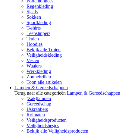
Portemonnees
Regenkleding
Sjaals
Sokken
Sportkleding
T-shirts
Teenslippers
Truien
Hoodies
Bekijk alle Truien
Veiligheidskleding
Vesten
Waaiers
Werkkleding
Zonnebrillen
Toon alle artikelen
Lampen & Gereedschappen
Terug naar alle categorieën
Lampen & Gereedschappen
(Zak)lampen
Gereedschap
IJskrabbers
Rolmaten
Veiligheidsproducten
Veiligheidshesjes
Bekijk alle Veiligheidsproducten