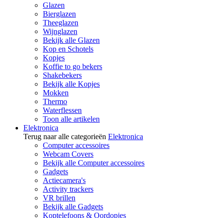
Glazen
Bierglazen
Theeglazen
Wijnglazen
Bekijk alle Glazen
Kop en Schotels
Kopjes
Koffie to go bekers
Shakebekers
Bekijk alle Kopjes
Mokken
Thermo
Waterflessen
Toon alle artikelen
Elektronica
Terug naar alle categorieën
Elektronica
Computer accessoires
Webcam Covers
Bekijk alle Computer accessoires
Gadgets
Actiecamera's
Activity trackers
VR brillen
Bekijk alle Gadgets
Koptelefoons & Oordopjes