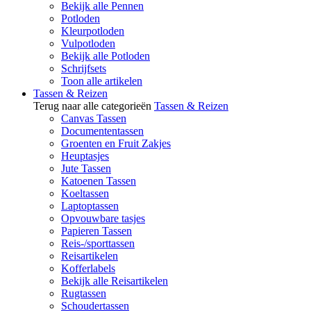
Bekijk alle Pennen
Potloden
Kleurpotloden
Vulpotloden
Bekijk alle Potloden
Schrijfsets
Toon alle artikelen
Tassen & Reizen
Terug naar alle categorieën
Tassen & Reizen
Canvas Tassen
Documententassen
Groenten en Fruit Zakjes
Heuptasjes
Jute Tassen
Katoenen Tassen
Koeltassen
Laptoptassen
Opvouwbare tasjes
Papieren Tassen
Reis-/sporttassen
Reisartikelen
Kofferlabels
Bekijk alle Reisartikelen
Rugtassen
Schoudertassen