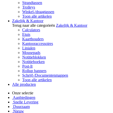
Strandtassen
Trolleys
Winkel-/draagtassen
Toon alle artikelen
Zakelijk & Kantoor
Terug naar alle categorieën
Zakelijk & Kantoor
Calculators
Etuis
Kaarthouders
Kantooraccessoires
Linialen
Mousepads
Notitieblokken
Notitieboeken
Post-It
Rollup banners
Schrijf-/Documentenmappen
Toon alle artikelen
Alle producten
Onze selectie
Aanbiedingen
Snelle Levering
Duurzaam
Nieuw