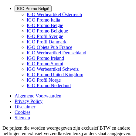
IGO Promo België
IGO Werbeartikel Österreich
IGO Promo Italia
IGO Promo België
IGO Promo Belgique
IGO Profil Sverige
IGO Profil Danmark
IGO Objets Pub France
IGO Werbeartikel Deutschland
IGO Promo Ireland
IGO Promo Suomi
IGO Werbeartikel Schweiz
IGO Promo United Kingdom
IGO Profil Norge
IGO Promo Nederland
Algemene Voorwaarden
Privacy Policy
Disclaimer
Cookies
Sitemap
De prijzen die worden weergegeven zijn exclusief BTW en andere
heffingen en exlusief verzendkosten tenzij anders staat aangegeven.