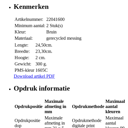
Kenmerken
Artikelnummer:
22041600
Minimum aantal:
2 Stuk(s)
Kleur:
Bruin
Materiaal:
gerecycled messing
Lengte:
24,50cm.
Breedte:
23,30cm.
Hoogte:
2 cm.
Gewicht:
300 g.
PMS-kleur
1605C
Download artikel PDF
Opdruk informatie
Maximale
Maximaal
Opdrukpositie
afmeting in
Opdrukmethode
aantal
mm
kleuren
Maximale
Maximaal
Opdrukpositie
Opdrukmethode
afmeting in
aantal
dop
digitale print