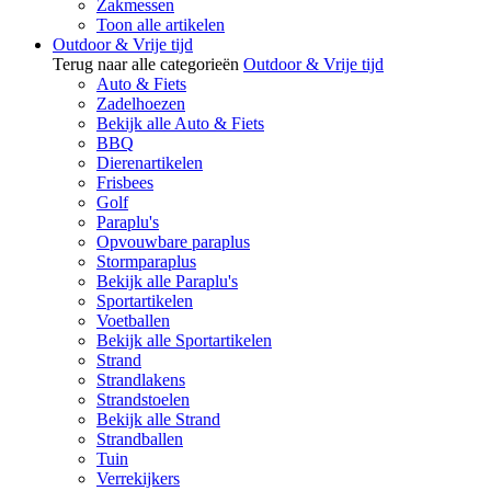
Zakmessen
Toon alle artikelen
Outdoor & Vrije tijd
Terug naar alle categorieën
Outdoor & Vrije tijd
Auto & Fiets
Zadelhoezen
Bekijk alle Auto & Fiets
BBQ
Dierenartikelen
Frisbees
Golf
Paraplu's
Opvouwbare paraplus
Stormparaplus
Bekijk alle Paraplu's
Sportartikelen
Voetballen
Bekijk alle Sportartikelen
Strand
Strandlakens
Strandstoelen
Bekijk alle Strand
Strandballen
Tuin
Verrekijkers