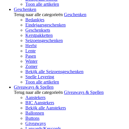
Toon alle artikelen
Geschenken
Terug naar alle categorieën
Geschenken
Bedankjes
Eindejaarsgeschenken
Geschenksets
Kerstpakketten
Seizoensgeschenken
Herfst
Lente
Pasen
Winter
Zomer
Bekijk alle Seizoensgeschenken
Snelle Levering
Toon alle artikelen
Giveaways & Spellen
Terug naar alle categorieën
Giveaways & Spellen
Aanstekers
BIC Aanstekers
Bekijk alle Aanstekers
Ballonnen
Buttons
Giveaways
Lanyards/Keycords