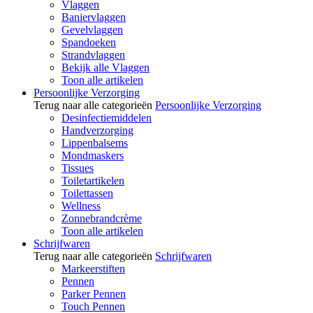
Vlaggen
Baniervlaggen
Gevelvlaggen
Spandoeken
Strandvlaggen
Bekijk alle Vlaggen
Toon alle artikelen
Persoonlijke Verzorging
Terug naar alle categorieën
Persoonlijke Verzorging
Desinfectiemiddelen
Handverzorging
Lippenbalsems
Mondmaskers
Tissues
Toiletartikelen
Toilettassen
Wellness
Zonnebrandcrème
Toon alle artikelen
Schrijfwaren
Terug naar alle categorieën
Schrijfwaren
Markeerstiften
Pennen
Parker Pennen
Touch Pennen