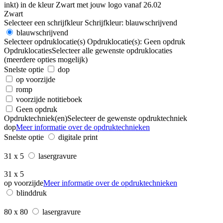
Zwart
Selecteer een schrijfkleur
Schrijfkleur:
blauwschrijvend
blauwschrijvend
Selecteer opdruklocatie(s)
Opdruklocatie(s):
Geen opdruk
Opdruklocaties
Selecteer alle gewenste opdruklocaties
(meerdere opties mogelijk)
Snelste optie
dop
op voorzijde
romp
voorzijde notitieboek
Geen opdruk
Opdruktechniek(en)
Selecteer de gewenste opdruktechniek
dop
Meer informatie over de opdruktechnieken
Snelste optie
digitale print
31 x 5
lasergravure
31 x 5
op voorzijde
Meer informatie over de opdruktechnieken
blinddruk
80 x 80
lasergravure