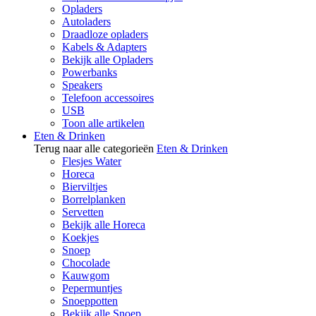
Opladers
Autoladers
Draadloze opladers
Kabels & Adapters
Bekijk alle Opladers
Powerbanks
Speakers
Telefoon accessoires
USB
Toon alle artikelen
Eten & Drinken
Terug naar alle categorieën
Eten & Drinken
Flesjes Water
Horeca
Bierviltjes
Borrelplanken
Servetten
Bekijk alle Horeca
Koekjes
Snoep
Chocolade
Kauwgom
Pepermuntjes
Snoeppotten
Bekijk alle Snoep