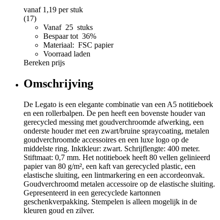
vanaf
1,19
per stuk
(17)
Vanaf 25 stuks
Bespaar tot 36%
Materiaal: FSC papier
Voorraad laden
Bereken prijs
Omschrijving
De Legato is een elegante combinatie van een A5 notitieboek
en een rollerbalpen. De pen heeft een bovenste houder van
gerecycled messing met goudverchroomde afwerking, een
onderste houder met een zwart/bruine spraycoating, metalen
goudverchroomde accessoires en een luxe logo op de
middelste ring. Inktkleur: zwart. Schrijflengte: 400 meter.
Stiftmaat: 0,7 mm. Het notitieboek heeft 80 vellen gelinieerd
papier van 80 g/m², een kaft van gerecycled plastic, een
elastische sluiting, een lintmarkering en een accordeonvak.
Goudverchroomd metalen accessoire op de elastische sluiting.
Gepresenteerd in een gerecyclede kartonnen
geschenkverpakking. Stempelen is alleen mogelijk in de
kleuren goud en zilver.