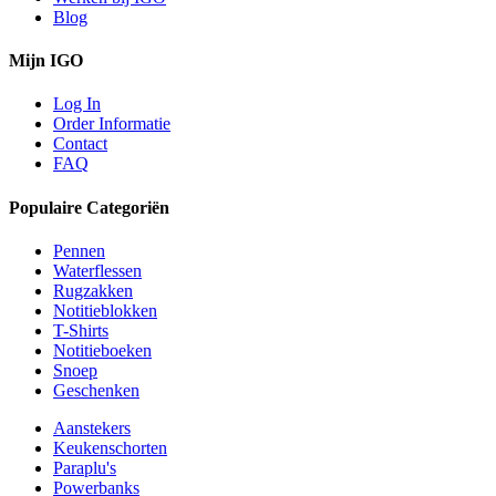
Blog
Mijn IGO
Log In
Order Informatie
Contact
FAQ
Populaire Categoriën
Pennen
Waterflessen
Rugzakken
Notitieblokken
T-Shirts
Notitieboeken
Snoep
Geschenken
Aanstekers
Keukenschorten
Paraplu's
Powerbanks