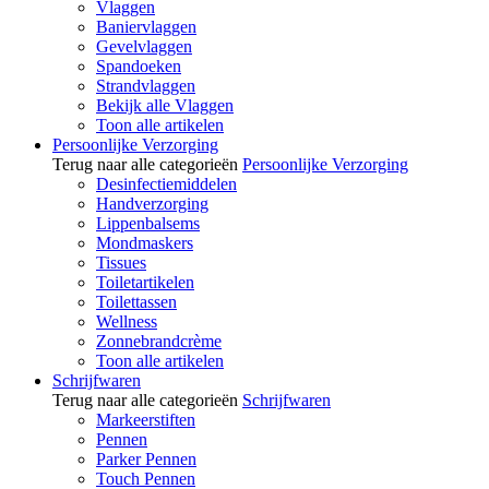
Vlaggen
Baniervlaggen
Gevelvlaggen
Spandoeken
Strandvlaggen
Bekijk alle Vlaggen
Toon alle artikelen
Persoonlijke Verzorging
Terug naar alle categorieën
Persoonlijke Verzorging
Desinfectiemiddelen
Handverzorging
Lippenbalsems
Mondmaskers
Tissues
Toiletartikelen
Toilettassen
Wellness
Zonnebrandcrème
Toon alle artikelen
Schrijfwaren
Terug naar alle categorieën
Schrijfwaren
Markeerstiften
Pennen
Parker Pennen
Touch Pennen