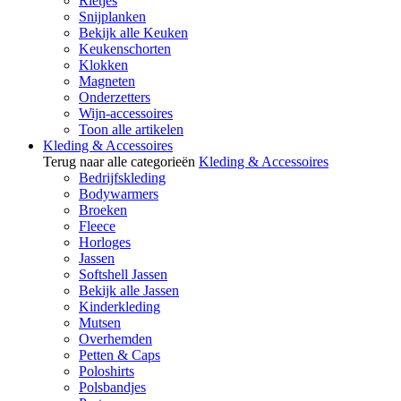
Rietjes
Snijplanken
Bekijk alle Keuken
Keukenschorten
Klokken
Magneten
Onderzetters
Wijn-accessoires
Toon alle artikelen
Kleding & Accessoires
Terug naar alle categorieën
Kleding & Accessoires
Bedrijfskleding
Bodywarmers
Broeken
Fleece
Horloges
Jassen
Softshell Jassen
Bekijk alle Jassen
Kinderkleding
Mutsen
Overhemden
Petten & Caps
Poloshirts
Polsbandjes