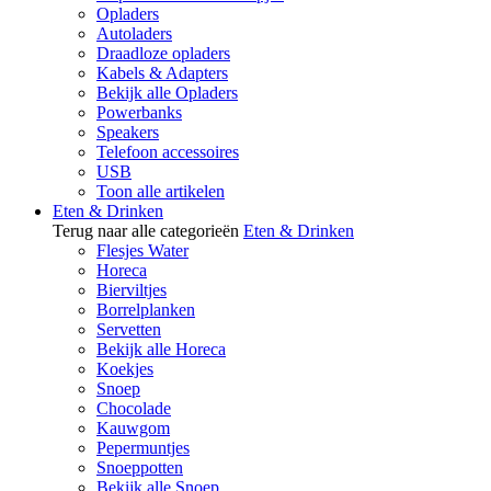
Opladers
Autoladers
Draadloze opladers
Kabels & Adapters
Bekijk alle Opladers
Powerbanks
Speakers
Telefoon accessoires
USB
Toon alle artikelen
Eten & Drinken
Terug naar alle categorieën
Eten & Drinken
Flesjes Water
Horeca
Bierviltjes
Borrelplanken
Servetten
Bekijk alle Horeca
Koekjes
Snoep
Chocolade
Kauwgom
Pepermuntjes
Snoeppotten
Bekijk alle Snoep