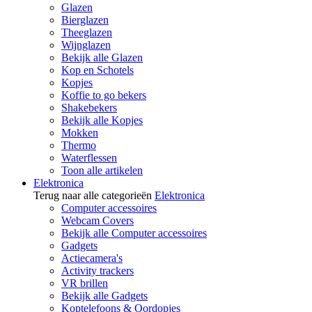
Glazen
Bierglazen
Theeglazen
Wijnglazen
Bekijk alle Glazen
Kop en Schotels
Kopjes
Koffie to go bekers
Shakebekers
Bekijk alle Kopjes
Mokken
Thermo
Waterflessen
Toon alle artikelen
Elektronica
Terug naar alle categorieën
Elektronica
Computer accessoires
Webcam Covers
Bekijk alle Computer accessoires
Gadgets
Actiecamera's
Activity trackers
VR brillen
Bekijk alle Gadgets
Koptelefoons & Oordopjes