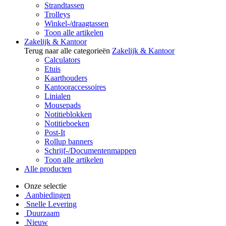
Strandtassen
Trolleys
Winkel-/draagtassen
Toon alle artikelen
Zakelijk & Kantoor
Terug naar alle categorieën
Zakelijk & Kantoor
Calculators
Etuis
Kaarthouders
Kantooraccessoires
Linialen
Mousepads
Notitieblokken
Notitieboeken
Post-It
Rollup banners
Schrijf-/Documentenmappen
Toon alle artikelen
Alle producten
Onze selectie
Aanbiedingen
Snelle Levering
Duurzaam
Nieuw