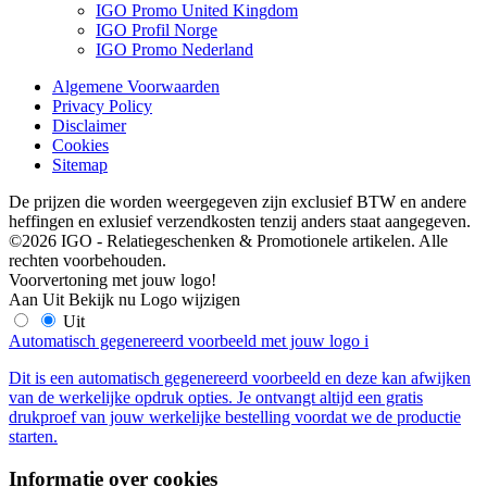
IGO Promo United Kingdom
IGO Profil Norge
IGO Promo Nederland
Algemene Voorwaarden
Privacy Policy
Disclaimer
Cookies
Sitemap
De prijzen die worden weergegeven zijn exclusief BTW en andere
heffingen en exlusief verzendkosten tenzij anders staat aangegeven.
©2026 IGO - Relatiegeschenken & Promotionele artikelen. Alle
rechten voorbehouden.
Voorvertoning met jouw logo!
Aan
Uit
Bekijk nu
Logo wijzigen
Uit
Automatisch gegenereerd voorbeeld met jouw logo
i
Dit is een automatisch gegenereerd voorbeeld en deze kan afwijken
van de werkelijke opdruk opties. Je ontvangt altijd een gratis
drukproef van jouw werkelijke bestelling voordat we de productie
starten.
Informatie over cookies