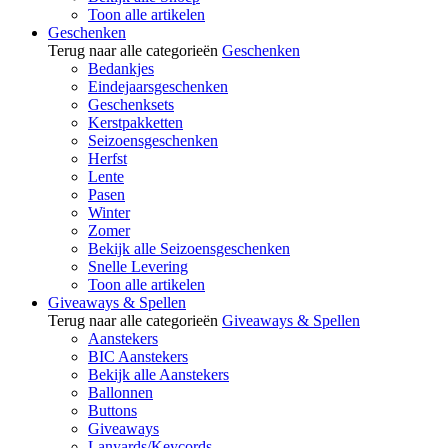
Toon alle artikelen
Geschenken
Terug naar alle categorieën
Geschenken
Bedankjes
Eindejaarsgeschenken
Geschenksets
Kerstpakketten
Seizoensgeschenken
Herfst
Lente
Pasen
Winter
Zomer
Bekijk alle Seizoensgeschenken
Snelle Levering
Toon alle artikelen
Giveaways & Spellen
Terug naar alle categorieën
Giveaways & Spellen
Aanstekers
BIC Aanstekers
Bekijk alle Aanstekers
Ballonnen
Buttons
Giveaways
Lanyards/Keycords