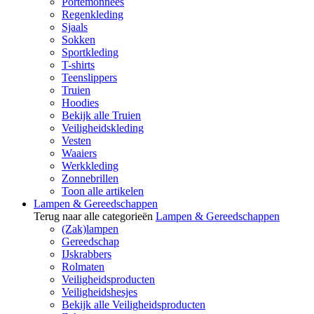
Portemonnees
Regenkleding
Sjaals
Sokken
Sportkleding
T-shirts
Teenslippers
Truien
Hoodies
Bekijk alle Truien
Veiligheidskleding
Vesten
Waaiers
Werkkleding
Zonnebrillen
Toon alle artikelen
Lampen & Gereedschappen
Terug naar alle categorieën
Lampen & Gereedschappen
(Zak)lampen
Gereedschap
IJskrabbers
Rolmaten
Veiligheidsproducten
Veiligheidshesjes
Bekijk alle Veiligheidsproducten