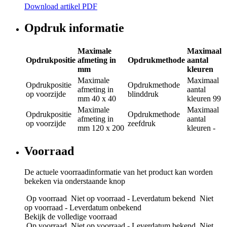
Download artikel PDF
Opdruk informatie
Maximale
Maximaal
Opdrukpositie
afmeting in
Opdrukmethode
aantal
mm
kleuren
Maximale
Maximaal
Opdrukpositie
Opdrukmethode
afmeting in
aantal
op voorzijde
blinddruk
mm
40 x 40
kleuren
99
Maximale
Maximaal
Opdrukpositie
Opdrukmethode
afmeting in
aantal
op voorzijde
zeefdruk
mm
120 x 200
kleuren
-
Voorraad
De actuele voorraadinformatie van het product kan worden
bekeken via onderstaande knop
Op voorraad
Niet op voorraad - Leverdatum bekend
Niet
op voorraad - Leverdatum onbekend
Bekijk de volledige voorraad
Op voorraad
Niet op voorraad - Leverdatum bekend
Niet