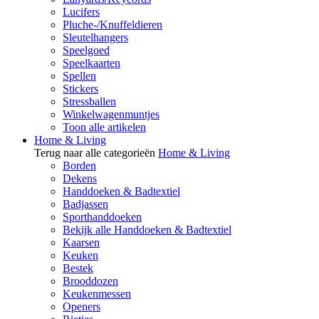
Lucifers
Pluche-/Knuffeldieren
Sleutelhangers
Speelgoed
Speelkaarten
Spellen
Stickers
Stressballen
Winkelwagenmuntjes
Toon alle artikelen
Home & Living
Terug naar alle categorieën
Home & Living
Borden
Dekens
Handdoeken & Badtextiel
Badjassen
Sporthanddoeken
Bekijk alle Handdoeken & Badtextiel
Kaarsen
Keuken
Bestek
Brooddozen
Keukenmessen
Openers