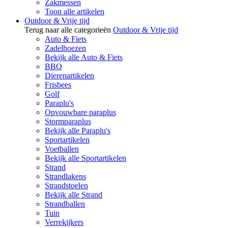
Zakmessen
Toon alle artikelen
Outdoor & Vrije tijd
Terug naar alle categorieën
Outdoor & Vrije tijd
Auto & Fiets
Zadelhoezen
Bekijk alle Auto & Fiets
BBQ
Dierenartikelen
Frisbees
Golf
Paraplu's
Opvouwbare paraplus
Stormparaplus
Bekijk alle Paraplu's
Sportartikelen
Voetballen
Bekijk alle Sportartikelen
Strand
Strandlakens
Strandstoelen
Bekijk alle Strand
Strandballen
Tuin
Verrekijkers