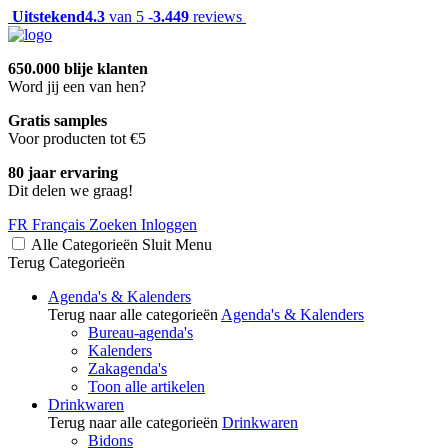
Uitstekend
4.3
van 5 -
3.449
reviews
650.000 blije klanten
Word jij een van hen?
Gratis samples
Voor producten tot €5
80 jaar ervaring
Dit delen we graag!
FR
Français
Zoeken
Inloggen
Alle Categorieën
Sluit
Menu
Terug
Categorieën
Agenda's & Kalenders
Terug naar alle categorieën
Agenda's & Kalenders
Bureau-agenda's
Kalenders
Zakagenda's
Toon alle artikelen
Drinkwaren
Terug naar alle categorieën
Drinkwaren
Bidons