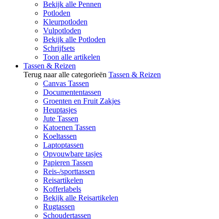
Bekijk alle Pennen
Potloden
Kleurpotloden
Vulpotloden
Bekijk alle Potloden
Schrijfsets
Toon alle artikelen
Tassen & Reizen
Terug naar alle categorieën
Tassen & Reizen
Canvas Tassen
Documententassen
Groenten en Fruit Zakjes
Heuptasjes
Jute Tassen
Katoenen Tassen
Koeltassen
Laptoptassen
Opvouwbare tasjes
Papieren Tassen
Reis-/sporttassen
Reisartikelen
Kofferlabels
Bekijk alle Reisartikelen
Rugtassen
Schoudertassen