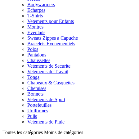
Bodywarmers
Echarpes
T-Shirts
Vetements pour Enfants
Montres
Eventails
Sweats Zippes a Capuche
Bracelets Evenementiels
Polos
Pantalons
Chaussettes
Vetements de Securite
Vetements de Travail
Tongs
Chapeaux & Casquettes
Chemises
Bonnets
Vetements de Sport
Portefeuilles
Uniformes
Pulls
Vetements de Pluie
Toutes les catégories
Moins de catégories