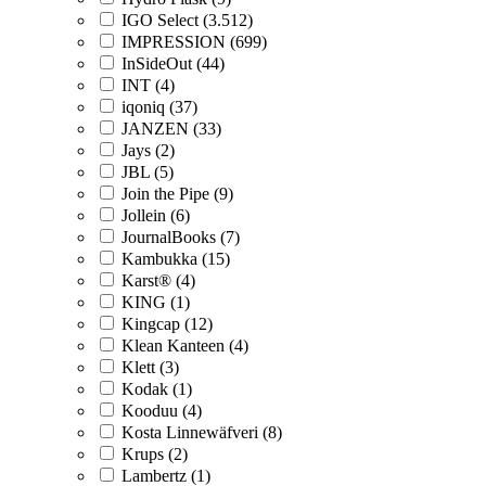
IGO Select (3.512)
IMPRESSION (699)
InSideOut (44)
INT (4)
iqoniq (37)
JANZEN (33)
Jays (2)
JBL (5)
Join the Pipe (9)
Jollein (6)
JournalBooks (7)
Kambukka (15)
Karst® (4)
KING (1)
Kingcap (12)
Klean Kanteen (4)
Klett (3)
Kodak (1)
Kooduu (4)
Kosta Linnewäfveri (8)
Krups (2)
Lambertz (1)