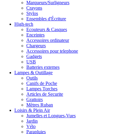
Marqueurs/Surligneurs
Crayons
Stylos
Ensembles d'Écriture
High-tech
Ecouteurs & Casques
Enceintes
Accessoires ordinateur
Chargeurs
Accessoires pour telephone
Gadgets
USB
Batteries externes
Lampes & Outillage
Outils
Canifs de Poche
Lampes Torches
Articles de Securite
Grattoirs
Mètres Ruban
Loisirs & Plein Air
Jumelles et Longues-Vues
Jardin
Vélo
Parapluies