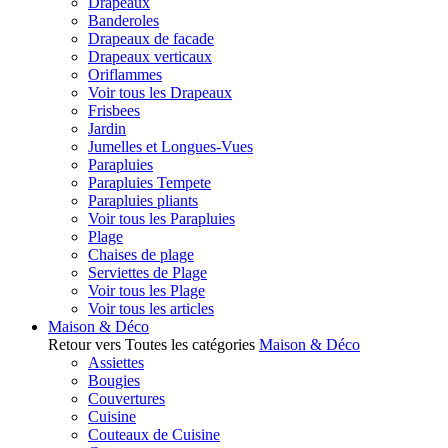
Drapeaux
Banderoles
Drapeaux de facade
Drapeaux verticaux
Oriflammes
Voir tous les Drapeaux
Frisbees
Jardin
Jumelles et Longues-Vues
Parapluies
Parapluies Tempete
Parapluies pliants
Voir tous les Parapluies
Plage
Chaises de plage
Serviettes de Plage
Voir tous les Plage
Voir tous les articles
Maison & Déco
Retour vers Toutes les catégories
Maison & Déco
Assiettes
Bougies
Couvertures
Cuisine
Couteaux de Cuisine