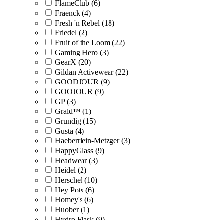
FlameClub (6)
Fraenck (4)
Fresh 'n Rebel (18)
Friedel (2)
Fruit of the Loom (22)
Gaming Hero (3)
GearX (20)
Gildan Activewear (22)
GOODJOUR (9)
GOOJOUR (9)
GP (3)
Graid™ (1)
Grundig (15)
Gusta (4)
Haeberrlein-Metzger (3)
HappyGlass (9)
Headwear (3)
Heidel (2)
Herschel (10)
Hey Pots (6)
Homey's (6)
Huober (1)
Hydro Flask (9)