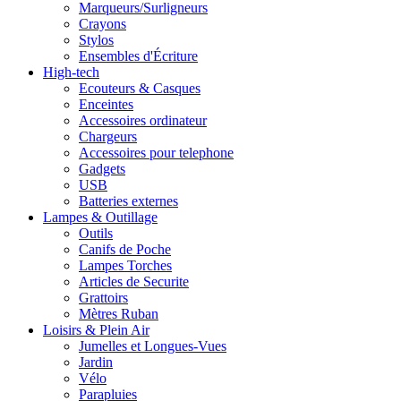
Marqueurs/Surligneurs
Crayons
Stylos
Ensembles d'Écriture
High-tech
Ecouteurs & Casques
Enceintes
Accessoires ordinateur
Chargeurs
Accessoires pour telephone
Gadgets
USB
Batteries externes
Lampes & Outillage
Outils
Canifs de Poche
Lampes Torches
Articles de Securite
Grattoirs
Mètres Ruban
Loisirs & Plein Air
Jumelles et Longues-Vues
Jardin
Vélo
Parapluies