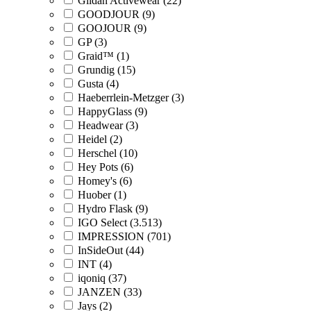
Gildan Activewear (22)
GOODJOUR (9)
GOOJOUR (9)
GP (3)
Graid™ (1)
Grundig (15)
Gusta (4)
Haeberrlein-Metzger (3)
HappyGlass (9)
Headwear (3)
Heidel (2)
Herschel (10)
Hey Pots (6)
Homey's (6)
Huober (1)
Hydro Flask (9)
IGO Select (3.513)
IMPRESSION (701)
InSideOut (44)
INT (4)
iqoniq (37)
JANZEN (33)
Jays (2)