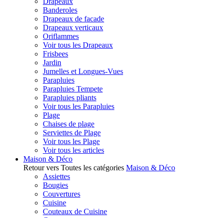
Drapeaux
Banderoles
Drapeaux de facade
Drapeaux verticaux
Oriflammes
Voir tous les Drapeaux
Frisbees
Jardin
Jumelles et Longues-Vues
Parapluies
Parapluies Tempete
Parapluies pliants
Voir tous les Parapluies
Plage
Chaises de plage
Serviettes de Plage
Voir tous les Plage
Voir tous les articles
Maison & Déco
Retour vers Toutes les catégories
Maison & Déco
Assiettes
Bougies
Couvertures
Cuisine
Couteaux de Cuisine