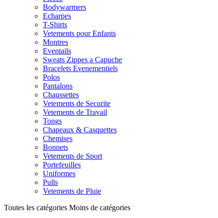
Bodywarmers
Echarpes
T-Shirts
Vetements pour Enfants
Montres
Eventails
Sweats Zippes a Capuche
Bracelets Evenementiels
Polos
Pantalons
Chaussettes
Vetements de Securite
Vetements de Travail
Tongs
Chapeaux & Casquettes
Chemises
Bonnets
Vetements de Sport
Portefeuilles
Uniformes
Pulls
Vetements de Pluie
Toutes les catégories
Moins de catégories