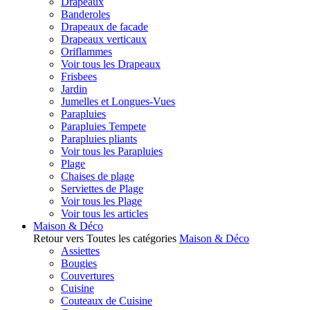
Drapeaux
Banderoles
Drapeaux de facade
Drapeaux verticaux
Oriflammes
Voir tous les Drapeaux
Frisbees
Jardin
Jumelles et Longues-Vues
Parapluies
Parapluies Tempete
Parapluies pliants
Voir tous les Parapluies
Plage
Chaises de plage
Serviettes de Plage
Voir tous les Plage
Voir tous les articles
Maison & Déco
Retour vers Toutes les catégories
Maison & Déco
Assiettes
Bougies
Couvertures
Cuisine
Couteaux de Cuisine