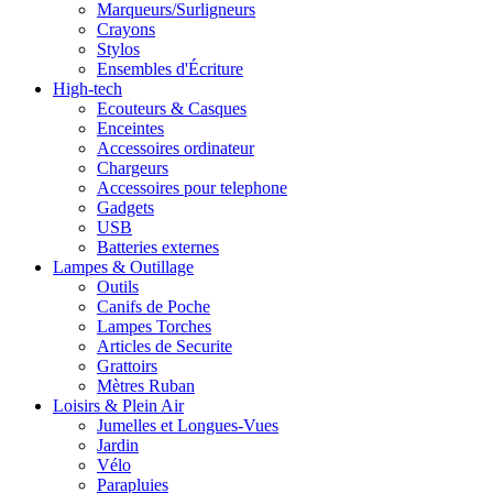
Marqueurs/Surligneurs
Crayons
Stylos
Ensembles d'Écriture
High-tech
Ecouteurs & Casques
Enceintes
Accessoires ordinateur
Chargeurs
Accessoires pour telephone
Gadgets
USB
Batteries externes
Lampes & Outillage
Outils
Canifs de Poche
Lampes Torches
Articles de Securite
Grattoirs
Mètres Ruban
Loisirs & Plein Air
Jumelles et Longues-Vues
Jardin
Vélo
Parapluies