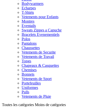
Bodywarmers
Echarpes
T-Shirts
Vetements pour Enfants
Montres
Eventails
Sweats Zippes a Capuche
Bracelets Evenementiels
Polos
Pantalons
Chaussettes
Vetements de Securite
Vetements de Travail
Tongs
Chapeaux & Casquettes
Chemises
Bonnets
Vetements de Sport
Portefeuilles
Uniformes
Pulls
Vetements de Pluie
Toutes les catégories
Moins de catégories