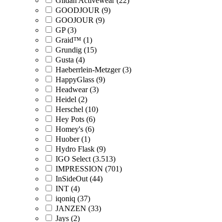
Gildan Activewear (22)
GOODJOUR (9)
GOOJOUR (9)
GP (3)
Graid™ (1)
Grundig (15)
Gusta (4)
Haeberrlein-Metzger (3)
HappyGlass (9)
Headwear (3)
Heidel (2)
Herschel (10)
Hey Pots (6)
Homey's (6)
Huober (1)
Hydro Flask (9)
IGO Select (3.513)
IMPRESSION (701)
InSideOut (44)
INT (4)
iqoniq (37)
JANZEN (33)
Jays (2)