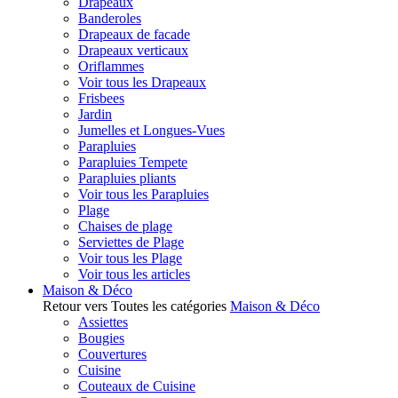
Drapeaux
Banderoles
Drapeaux de facade
Drapeaux verticaux
Oriflammes
Voir tous les Drapeaux
Frisbees
Jardin
Jumelles et Longues-Vues
Parapluies
Parapluies Tempete
Parapluies pliants
Voir tous les Parapluies
Plage
Chaises de plage
Serviettes de Plage
Voir tous les Plage
Voir tous les articles
Maison & Déco
Retour vers Toutes les catégories
Maison & Déco
Assiettes
Bougies
Couvertures
Cuisine
Couteaux de Cuisine