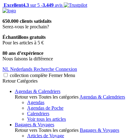
Excellent
4.3
sur 5 -
3.449
avis
650.000 clients satisfaits
Serez-vous le prochain?
Échantillons gratuits
Pour les articles à 5 €
80 ans d’expérience
Nous faisons la différence
NL
Nederlands
Recherche
Connexion
collection complète
Fermer
Menu
Retour
Catégories
Agendas & Calendriers
Retour vers Toutes les catégories
Agendas & Calendriers
Agendas
Agendas de Poche
Calendriers
Voir tous les articles
Bagages & Voyages
Retour vers Toutes les catégories
Bagages & Voyages
Articles de Voyage