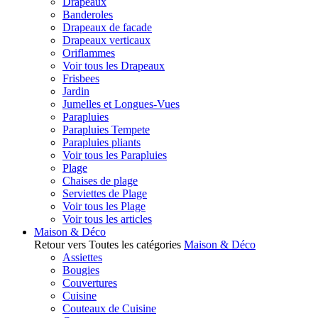
Drapeaux
Banderoles
Drapeaux de facade
Drapeaux verticaux
Oriflammes
Voir tous les Drapeaux
Frisbees
Jardin
Jumelles et Longues-Vues
Parapluies
Parapluies Tempete
Parapluies pliants
Voir tous les Parapluies
Plage
Chaises de plage
Serviettes de Plage
Voir tous les Plage
Voir tous les articles
Maison & Déco
Retour vers Toutes les catégories
Maison & Déco
Assiettes
Bougies
Couvertures
Cuisine
Couteaux de Cuisine