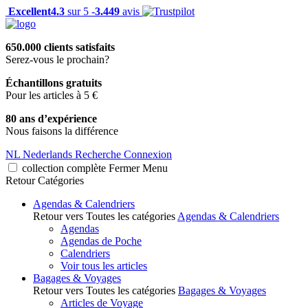
Excellent
4.3
sur 5 -
3.449
avis
650.000 clients satisfaits
Serez-vous le prochain?
Échantillons gratuits
Pour les articles à 5 €
80 ans d’expérience
Nous faisons la différence
NL
Nederlands
Recherche
Connexion
collection complète
Fermer
Menu
Retour
Catégories
Agendas & Calendriers
Retour vers Toutes les catégories
Agendas & Calendriers
Agendas
Agendas de Poche
Calendriers
Voir tous les articles
Bagages & Voyages
Retour vers Toutes les catégories
Bagages & Voyages
Articles de Voyage