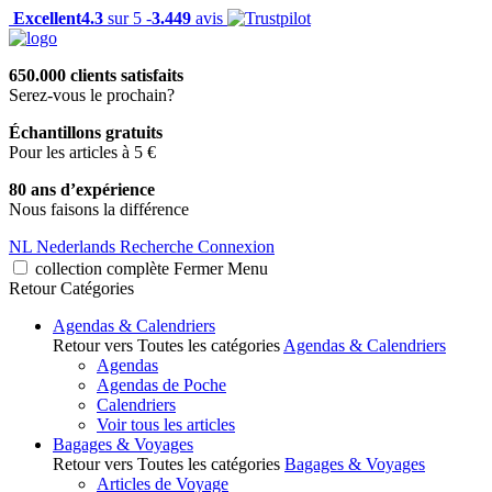
Excellent
4.3
sur 5 -
3.449
avis
650.000 clients satisfaits
Serez-vous le prochain?
Échantillons gratuits
Pour les articles à 5 €
80 ans d’expérience
Nous faisons la différence
NL
Nederlands
Recherche
Connexion
collection complète
Fermer
Menu
Retour
Catégories
Agendas & Calendriers
Retour vers Toutes les catégories
Agendas & Calendriers
Agendas
Agendas de Poche
Calendriers
Voir tous les articles
Bagages & Voyages
Retour vers Toutes les catégories
Bagages & Voyages
Articles de Voyage