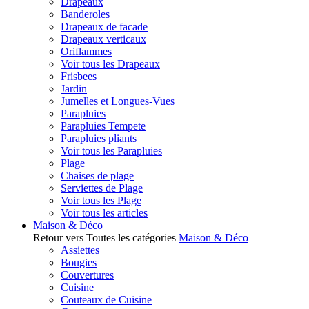
Drapeaux
Banderoles
Drapeaux de facade
Drapeaux verticaux
Oriflammes
Voir tous les Drapeaux
Frisbees
Jardin
Jumelles et Longues-Vues
Parapluies
Parapluies Tempete
Parapluies pliants
Voir tous les Parapluies
Plage
Chaises de plage
Serviettes de Plage
Voir tous les Plage
Voir tous les articles
Maison & Déco
Retour vers Toutes les catégories
Maison & Déco
Assiettes
Bougies
Couvertures
Cuisine
Couteaux de Cuisine