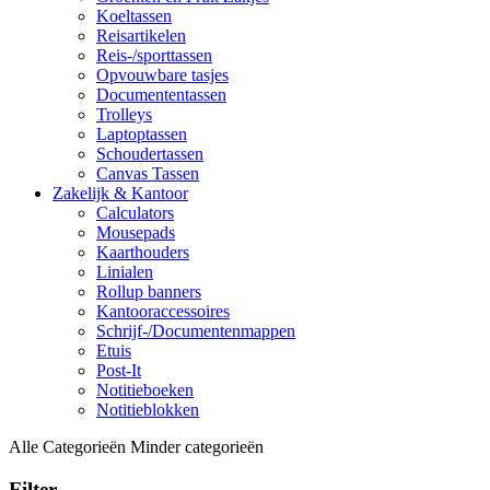
Koeltassen
Reisartikelen
Reis-/sporttassen
Opvouwbare tasjes
Documententassen
Trolleys
Laptoptassen
Schoudertassen
Canvas Tassen
Zakelijk & Kantoor
Calculators
Mousepads
Kaarthouders
Linialen
Rollup banners
Kantooraccessoires
Schrijf-/Documentenmappen
Etuis
Post-It
Notitieboeken
Notitieblokken
Alle Categorieën
Minder categorieën
Filter