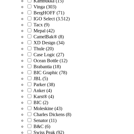
Kambukka (15)
Vinga (303)
BergHOFF (71)
IGO Select (3.512)
Tacx (9)
Mepal (42)
CamelBak® (8)
XD Design (34)
Thule (20)
Case Logic (27)
Ocean Bottle (12)
Brabantia (18)
BIC Graphic (78)
JBL (5)
Parker (38)
Anker (4)
Karst® (4)
BIC (2)
Moleskine (43)
Charles Dickens (8)
Senator (11)
B&C (6)
Swiss Peak (92)