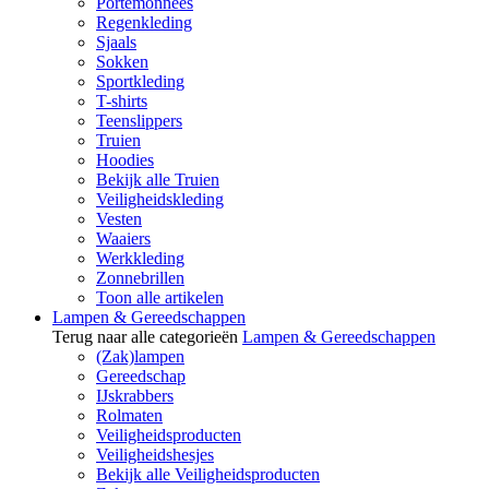
Portemonnees
Regenkleding
Sjaals
Sokken
Sportkleding
T-shirts
Teenslippers
Truien
Hoodies
Bekijk alle Truien
Veiligheidskleding
Vesten
Waaiers
Werkkleding
Zonnebrillen
Toon alle artikelen
Lampen & Gereedschappen
Terug naar alle categorieën
Lampen & Gereedschappen
(Zak)lampen
Gereedschap
IJskrabbers
Rolmaten
Veiligheidsproducten
Veiligheidshesjes
Bekijk alle Veiligheidsproducten