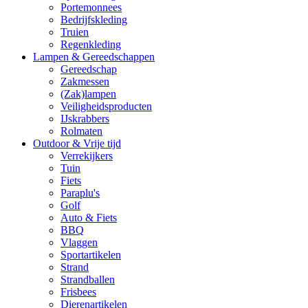
Portemonnees
Bedrijfskleding
Truien
Regenkleding
Lampen & Gereedschappen
Gereedschap
Zakmessen
(Zak)lampen
Veiligheidsproducten
IJskrabbers
Rolmaten
Outdoor & Vrije tijd
Verrekijkers
Tuin
Fiets
Paraplu's
Golf
Auto & Fiets
BBQ
Vlaggen
Sportartikelen
Strand
Strandballen
Frisbees
Dierenartikelen