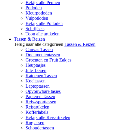
Bekijk alle Pennen
Potloden
Kleurpotloden
Vulpotloden
Bekijk alle Potloden
Schrijfsets
Toon alle artikelen
Tassen & Reizen
Terug naar alle categorieën
Tassen & Reizen
Canvas Tassen
Documententassen
Groenten en Fruit Zakjes
Heuptasjes
Jute Tassen
Katoenen Tassen
Koeltassen
Laptoptassen
Opvouwbare tasjes
Papieren Tassen
Reis-/sporttassen
Reisartikelen
Kofferlabels
Bekijk alle Reisartikelen
Rugtassen
Schoudertassen