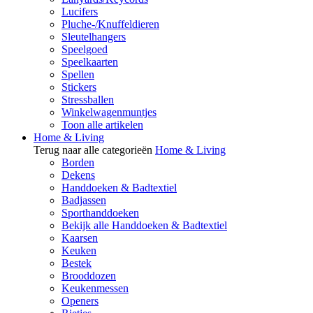
Lucifers
Pluche-/Knuffeldieren
Sleutelhangers
Speelgoed
Speelkaarten
Spellen
Stickers
Stressballen
Winkelwagenmuntjes
Toon alle artikelen
Home & Living
Terug naar alle categorieën
Home & Living
Borden
Dekens
Handdoeken & Badtextiel
Badjassen
Sporthanddoeken
Bekijk alle Handdoeken & Badtextiel
Kaarsen
Keuken
Bestek
Brooddozen
Keukenmessen
Openers