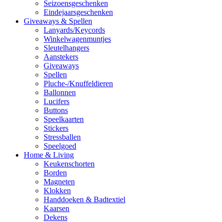
Seizoensgeschenken
Eindejaarsgeschenken
Giveaways & Spellen
Lanyards/Keycords
Winkelwagenmuntjes
Sleutelhangers
Aanstekers
Giveaways
Spellen
Pluche-/Knuffeldieren
Ballonnen
Lucifers
Buttons
Speelkaarten
Stickers
Stressballen
Speelgoed
Home & Living
Keukenschorten
Borden
Magneten
Klokken
Handdoeken & Badtextiel
Kaarsen
Dekens