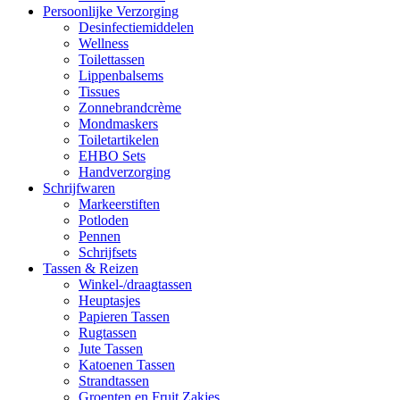
Persoonlijke Verzorging
Desinfectiemiddelen
Wellness
Toilettassen
Lippenbalsems
Tissues
Zonnebrandcrème
Mondmaskers
Toiletartikelen
EHBO Sets
Handverzorging
Schrijfwaren
Markeerstiften
Potloden
Pennen
Schrijfsets
Tassen & Reizen
Winkel-/draagtassen
Heuptasjes
Papieren Tassen
Rugtassen
Jute Tassen
Katoenen Tassen
Strandtassen
Groenten en Fruit Zakjes