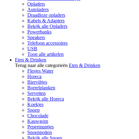
Opladers
Autoladers
Draadloze opladers
Kabels & Adapters
Bekijk alle Opladers
Powerbanks
Speakers
Telefoon accessoires
USB
Toon alle artikelen
Eten & Drinken
Terug naar alle categorieën
Eten & Drinken
Flesjes Water
Horeca
Bierviltjes
Borrelplanken
Servetten
Bekijk alle Horeca
Koekjes
Snoep
Chocolade
Kauwgom
Pepermuntjes
Snoeppotten
Bekijk alle Snoep