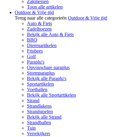
Zakmessen
Toon alle artikelen
Outdoor & Vrije tijd
Terug naar alle categorieën
Outdoor & Vrije tijd
Auto & Fiets
Zadelhoezen
Bekijk alle Auto & Fiets
BBQ
Dierenartikelen
Frisbees
Golf
Paraplu's
Opvouwbare paraplus
Stormparaplus
Bekijk alle Paraplu's
Sportartikelen
Voetballen
Bekijk alle Sportartikelen
Strand
Strandlakens
Strandstoelen
Bekijk alle Strand
Strandballen
Tuin
Verrekijkers