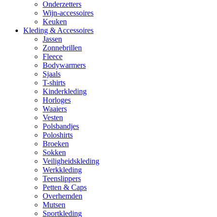
Onderzetters
Wijn-accessoires
Keuken
Kleding & Accessoires
Jassen
Zonnebrillen
Fleece
Bodywarmers
Sjaals
T-shirts
Kinderkleding
Horloges
Waaiers
Vesten
Polsbandjes
Poloshirts
Broeken
Sokken
Veiligheidskleding
Werkkleding
Teenslippers
Petten & Caps
Overhemden
Mutsen
Sportkleding