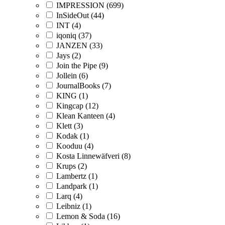
IMPRESSION (699)
InSideOut (44)
INT (4)
iqoniq (37)
JANZEN (33)
Jays (2)
Join the Pipe (9)
Jollein (6)
JournalBooks (7)
KING (1)
Kingcap (12)
Klean Kanteen (4)
Klett (3)
Kodak (1)
Kooduu (4)
Kosta Linnewäfveri (8)
Krups (2)
Lambertz (1)
Landpark (1)
Larq (4)
Leibniz (1)
Lemon & Soda (16)