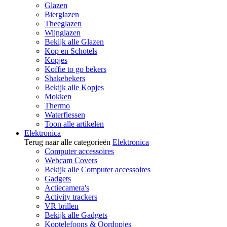
Glazen
Bierglazen
Theeglazen
Wijnglazen
Bekijk alle Glazen
Kop en Schotels
Kopjes
Koffie to go bekers
Shakebekers
Bekijk alle Kopjes
Mokken
Thermo
Waterflessen
Toon alle artikelen
Elektronica
Terug naar alle categorieën
Elektronica
Computer accessoires
Webcam Covers
Bekijk alle Computer accessoires
Gadgets
Actiecamera's
Activity trackers
VR brillen
Bekijk alle Gadgets
Koptelefoons & Oordopjes