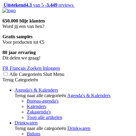
Uitstekend
4.3
van 5 -
3.449
reviews
650.000 blije klanten
Word jij een van hen?
Gratis samples
Voor producten tot €5
80 jaar ervaring
Dit delen we graag!
FR
Français
Zoeken
Inloggen
Alle Categorieën
Sluit
Menu
Terug
Categorieën
Agenda's & Kalenders
Terug naar alle categorieën
Agenda's & Kalenders
Bureau-agenda's
Kalenders
Zakagenda's
Toon alle artikelen
Drinkwaren
Terug naar alle categorieën
Drinkwaren
Bidons