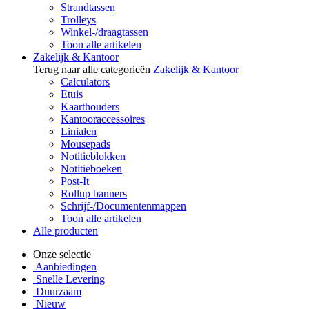
Strandtassen
Trolleys
Winkel-/draagtassen
Toon alle artikelen
Zakelijk & Kantoor
Terug naar alle categorieën
Zakelijk & Kantoor
Calculators
Etuis
Kaarthouders
Kantooraccessoires
Linialen
Mousepads
Notitieblokken
Notitieboeken
Post-It
Rollup banners
Schrijf-/Documentenmappen
Toon alle artikelen
Alle producten
Onze selectie
Aanbiedingen
Snelle Levering
Duurzaam
Nieuw