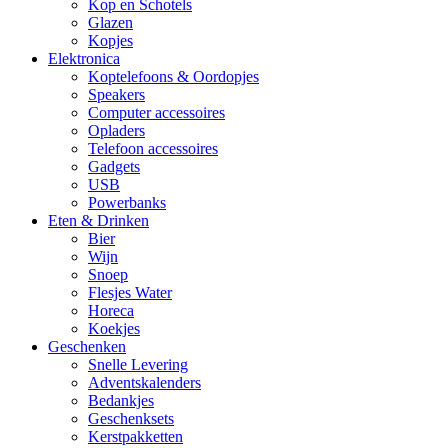
Kop en Schotels
Glazen
Kopjes
Elektronica
Koptelefoons & Oordopjes
Speakers
Computer accessoires
Opladers
Telefoon accessoires
Gadgets
USB
Powerbanks
Eten & Drinken
Bier
Wijn
Snoep
Flesjes Water
Horeca
Koekjes
Geschenken
Snelle Levering
Adventskalenders
Bedankjes
Geschenksets
Kerstpakketten