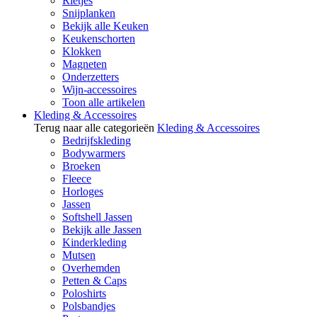
Rietjes
Snijplanken
Bekijk alle Keuken
Keukenschorten
Klokken
Magneten
Onderzetters
Wijn-accessoires
Toon alle artikelen
Kleding & Accessoires
Terug naar alle categorieën
Kleding & Accessoires
Bedrijfskleding
Bodywarmers
Broeken
Fleece
Horloges
Jassen
Softshell Jassen
Bekijk alle Jassen
Kinderkleding
Mutsen
Overhemden
Petten & Caps
Poloshirts
Polsbandjes