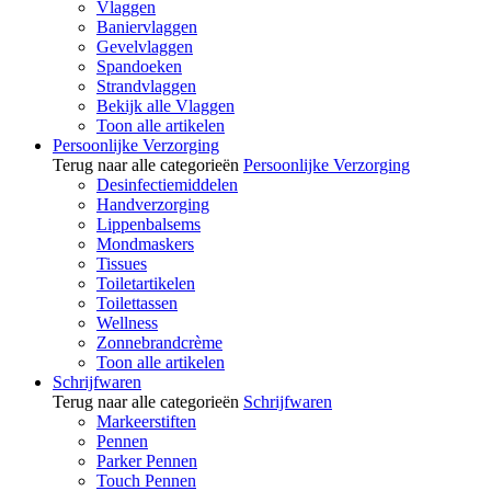
Vlaggen
Baniervlaggen
Gevelvlaggen
Spandoeken
Strandvlaggen
Bekijk alle Vlaggen
Toon alle artikelen
Persoonlijke Verzorging
Terug naar alle categorieën
Persoonlijke Verzorging
Desinfectiemiddelen
Handverzorging
Lippenbalsems
Mondmaskers
Tissues
Toiletartikelen
Toilettassen
Wellness
Zonnebrandcrème
Toon alle artikelen
Schrijfwaren
Terug naar alle categorieën
Schrijfwaren
Markeerstiften
Pennen
Parker Pennen
Touch Pennen