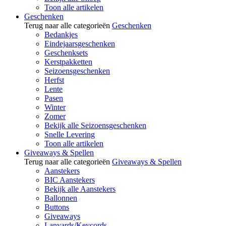
Toon alle artikelen
Geschenken
Terug naar alle categorieën
Geschenken
Bedankjes
Eindejaarsgeschenken
Geschenksets
Kerstpakketten
Seizoensgeschenken
Herfst
Lente
Pasen
Winter
Zomer
Bekijk alle Seizoensgeschenken
Snelle Levering
Toon alle artikelen
Giveaways & Spellen
Terug naar alle categorieën
Giveaways & Spellen
Aanstekers
BIC Aanstekers
Bekijk alle Aanstekers
Ballonnen
Buttons
Giveaways
Lanyards/Keycords